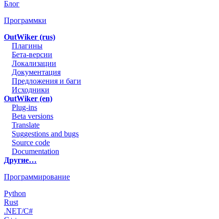
Блог
Программки
OutWiker (rus)
Плагины
Бета-версии
Локализации
Документация
Предложения и баги
Исходники
OutWiker (en)
Plug-ins
Beta versions
Translate
Suggestions and bugs
Source code
Documentation
Другие…
Программирование
Python
Rust
.NET/C#