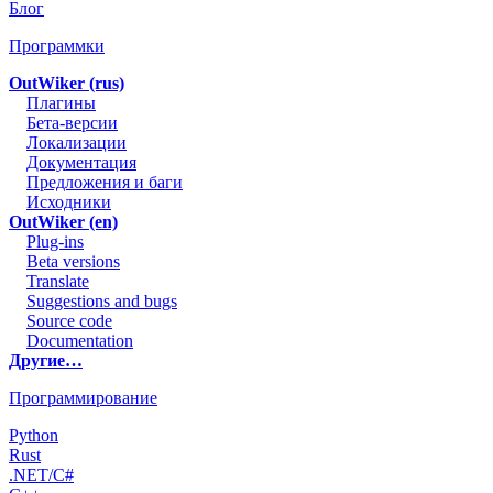
Блог
Программки
OutWiker (rus)
Плагины
Бета-версии
Локализации
Документация
Предложения и баги
Исходники
OutWiker (en)
Plug-ins
Beta versions
Translate
Suggestions and bugs
Source code
Documentation
Другие…
Программирование
Python
Rust
.NET/C#