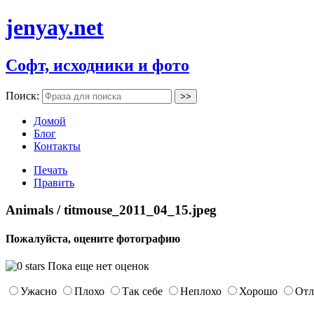
jenyay.net
Софт, исходники и фото
Поиск:
Домой
Блог
Контакты
Печать
Править
Animals / titmouse_2011_04_15.jpeg
Пожалуйста, оцените фотографию
Пока еще нет оценок
Ужасно
Плохо
Так себе
Неплохо
Хорошо
Отл