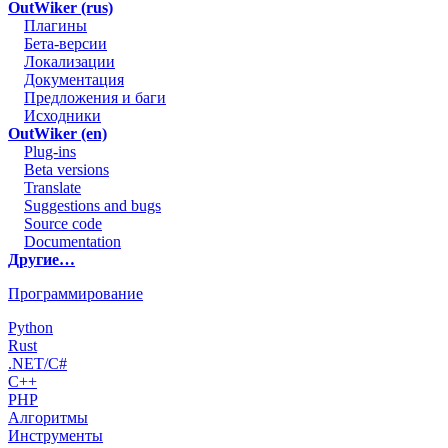
OutWiker (rus)
Плагины
Бета-версии
Локализации
Документация
Предложения и баги
Исходники
OutWiker (en)
Plug-ins
Beta versions
Translate
Suggestions and bugs
Source code
Documentation
Другие…
Программирование
Python
Rust
.NET/C#
C++
PHP
Алгоритмы
Инструменты