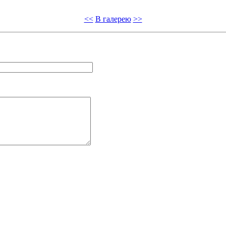
<<
В галерею
>>