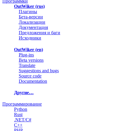
Программки
OutWiker (rus)
Плагины
Бета-версии
Локализации
Документация
Предложения и баги
Исходники
OutWiker (en)
Plug-ins
Beta versions
Translate
Suggestions and bugs
Source code
Documentation
Другие…
Программирование
Python
Rust
.NET/C#
C++
PHP