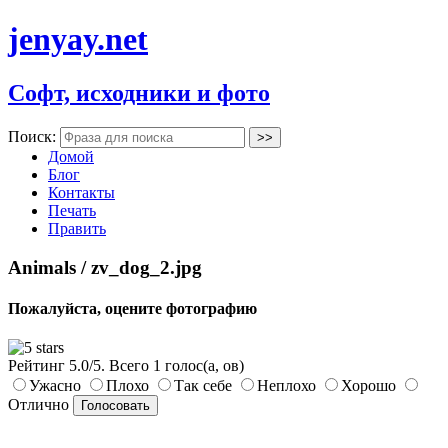
jenyay.net
Софт, исходники и фото
Поиск:
Домой
Блог
Контакты
Печать
Править
Animals / zv_dog_2.jpg
Пожалуйста, оцените фотографию
Рейтинг
5.0
/
5
. Всего
1
голос(а, ов)
Ужасно
Плохо
Так себе
Неплохо
Хорошо
Отлично