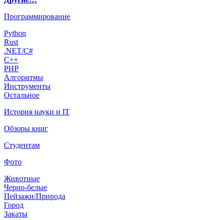
Программирование
Python
Rust
.NET/C#
C++
PHP
Алгоритмы
Инструменты
Остальное
История науки и IT
Обзоры книг
Студентам
Фото
Животные
Черно-белые
Пейзажи/Природа
Город
Закаты