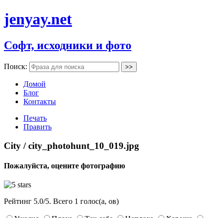
jenyay.net
Софт, исходники и фото
Поиск:
Домой
Блог
Контакты
Печать
Править
City / city_photohunt_10_019.jpg
Пожалуйста, оцените фотографию
Рейтинг
5.0
/
5
. Всего
1
голос(а, ов)