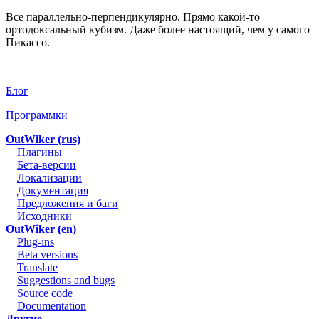
Все параллельно-перпендикулярно. Прямо какой-то
ортодоксальный кубизм. Даже более настоящий, чем у самого
Пикассо.
Блог
Программки
OutWiker (rus)
Плагины
Бета-версии
Локализации
Документация
Предложения и баги
Исходники
OutWiker (en)
Plug-ins
Beta versions
Translate
Suggestions and bugs
Source code
Documentation
Другие…