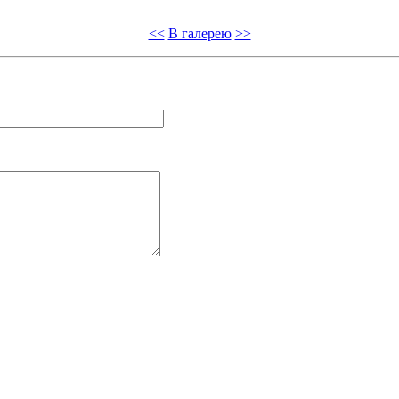
<<
В галерею
>>