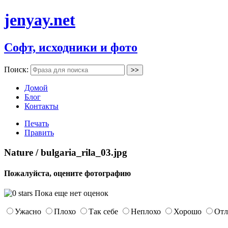
jenyay.net
Софт, исходники и фото
Поиск:
Домой
Блог
Контакты
Печать
Править
Nature / bulgaria_rila_03.jpg
Пожалуйста, оцените фотографию
Пока еще нет оценок
Ужасно
Плохо
Так себе
Неплохо
Хорошо
Отл