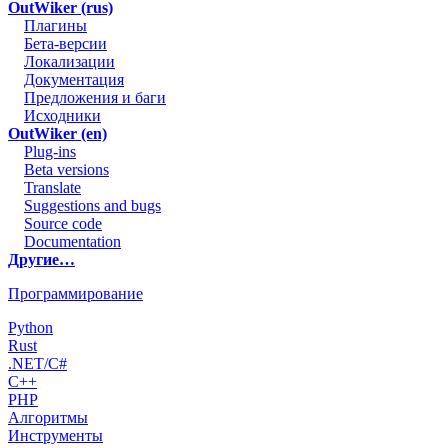
OutWiker (rus)
Плагины
Бета-версии
Локализации
Документация
Предложения и баги
Исходники
OutWiker (en)
Plug-ins
Beta versions
Translate
Suggestions and bugs
Source code
Documentation
Другие…
Программирование
Python
Rust
.NET/C#
C++
PHP
Алгоритмы
Инструменты