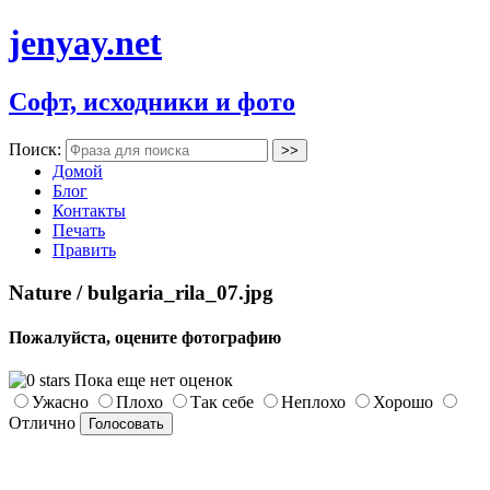
jenyay.net
Софт, исходники и фото
Поиск:
Домой
Блог
Контакты
Печать
Править
Nature / bulgaria_rila_07.jpg
Пожалуйста, оцените фотографию
Пока еще нет оценок
Ужасно
Плохо
Так себе
Неплохо
Хорошо
Отлично