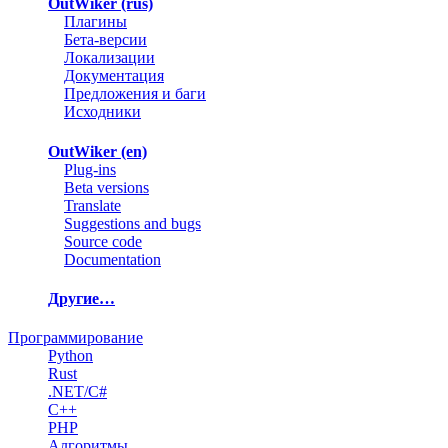
OutWiker (rus)
Плагины
Бета-версии
Локализации
Документация
Предложения и баги
Исходники
OutWiker (en)
Plug-ins
Beta versions
Translate
Suggestions and bugs
Source code
Documentation
Другие…
Программирование
Python
Rust
.NET/C#
C++
PHP
Алгоритмы