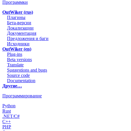
Программки
OutWiker (rus)
Плагины
Бета-версии
Локализации
Документация
Предложения и баги
Исходники
OutWiker (en)
Plug-ins
Beta versions
Translate
Suggestions and bugs
Source code
Documentation
Другие…
Программирование
Python
Rust
.NET/C#
C++
PHP