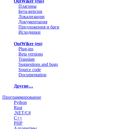
OutWiker (rus)
Плагины
Бета-версии
Локализации
Документация
Предложения и баги
Исходники
OutWiker (en)
Plug-ins
Beta versions
Translate
Suggestions and bugs
Source code
Documentation
Другие…
Программирование
Python
Rust
.NET/C#
C++
PHP
Алгоритмы