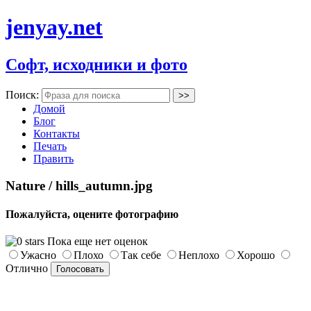
jenyay.net
Софт, исходники и фото
Поиск:
Домой
Блог
Контакты
Печать
Править
Nature / hills_autumn.jpg
Пожалуйста, оцените фотографию
Пока еще нет оценок
Ужасно
Плохо
Так себе
Неплохо
Хорошо
Отлично