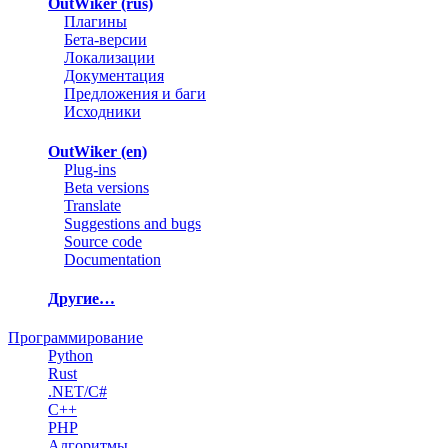
OutWiker (rus)
Плагины
Бета-версии
Локализации
Документация
Предложения и баги
Исходники
OutWiker (en)
Plug-ins
Beta versions
Translate
Suggestions and bugs
Source code
Documentation
Другие…
Программирование
Python
Rust
.NET/C#
C++
PHP
Алгоритмы