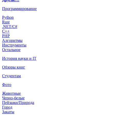
Программирование
Python
Rust
.NET/C#
C++
PHP
Алгоритмы
Инструменты
Остальное
История науки и IT
Обзоры книг
Студентам
Фото
Животные
Черно-белые
Пейзажи/Природа
Город
Закаты