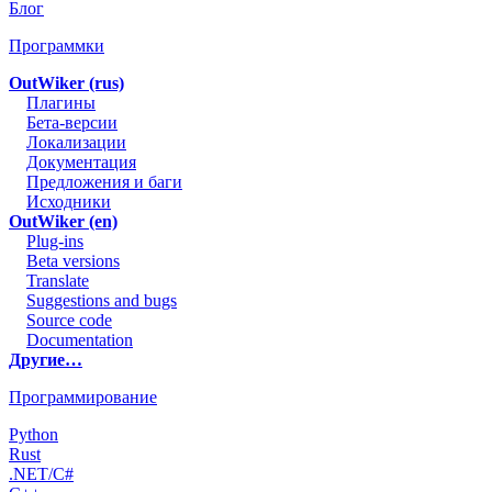
Блог
Программки
OutWiker (rus)
Плагины
Бета-версии
Локализации
Документация
Предложения и баги
Исходники
OutWiker (en)
Plug-ins
Beta versions
Translate
Suggestions and bugs
Source code
Documentation
Другие…
Программирование
Python
Rust
.NET/C#