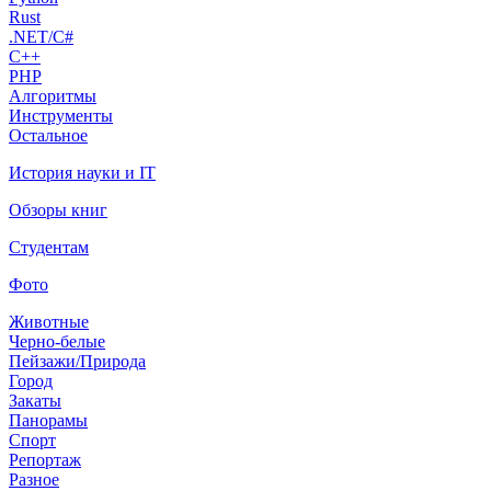
Rust
.NET/C#
C++
PHP
Алгоритмы
Инструменты
Остальное
История науки и IT
Обзоры книг
Студентам
Фото
Животные
Черно-белые
Пейзажи/Природа
Город
Закаты
Панорамы
Спорт
Репортаж
Разное