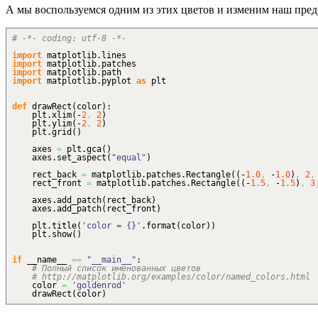
А мы воспользуемся одним из этих цветов и изменим наш пре
# -*- coding: utf-8 -*-
import
matplotlib.
lines
import
matplotlib.
patches
import
matplotlib.
path
import
matplotlib.
pyplot
as
plt
def
drawRect
(
color
)
:
plt.
xlim
(
-
2
,
2
)
plt.
ylim
(
-
2
,
2
)
plt.
grid
(
)
axes
=
plt.
gca
(
)
axes.
set_aspect
(
"equal"
)
rect_back
=
matplotlib.
patches
.
Rectangle
(
(
-
1.0
,
-
1.0
)
,
2
,
rect_front
=
matplotlib.
patches
.
Rectangle
(
(
-
1.5
,
-
1.5
)
,
3
axes.
add_patch
(
rect_back
)
axes.
add_patch
(
rect_front
)
plt.
title
(
'color = {}'
.
format
(
color
)
)
plt.
show
(
)
if
__name__
==
"__main__"
:
# Полный список именованных цветов
# http://matplotlib.org/examples/color/named_colors.html
color
=
'goldenrod'
drawRect
(
color
)