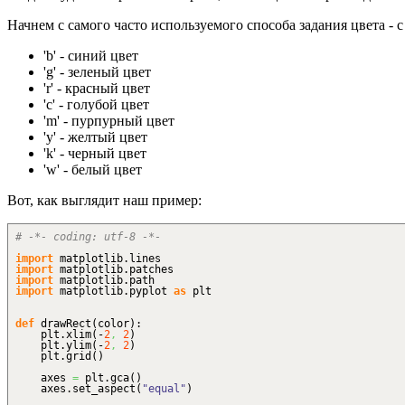
Начнем с самого часто используемого способа задания цвета -
'b' - синий цвет
'g' - зеленый цвет
'r' - красный цвет
'c' - голубой цвет
'm' - пурпурный цвет
'y' - желтый цвет
'k' - черный цвет
'w' - белый цвет
Вот, как выглядит наш пример:
# -*- coding: utf-8 -*-
import
matplotlib.
lines
import
matplotlib.
patches
import
matplotlib.
path
import
matplotlib.
pyplot
as
plt
def
drawRect
(
color
)
:
plt.
xlim
(
-
2
,
2
)
plt.
ylim
(
-
2
,
2
)
plt.
grid
(
)
axes
=
plt.
gca
(
)
axes.
set_aspect
(
"equal"
)