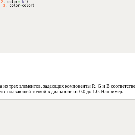
2
,
color
=
'k'
)
,
3
,
color
=
color
)
а из трех элементов, задающих компоненты R, G и B соответствен
 с плавающей точкой в диапазоне от 0.0 до 1.0. Например: