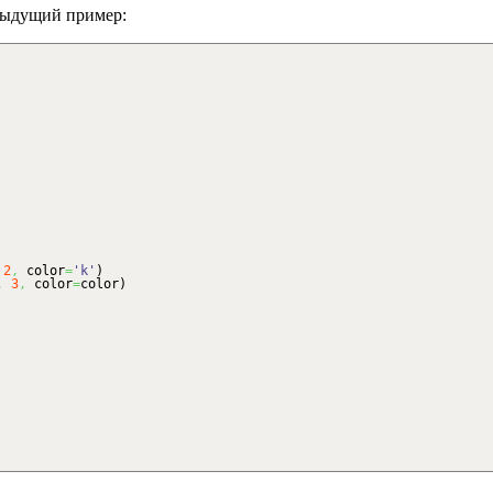
дыдущий пример:
2
,
color
=
'k'
)
,
3
,
color
=
color
)