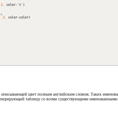
2
,
color
=
'k'
)
ть
,
3
,
color
=
color
)
оки, описывающей цвет полным английским словом. Таких именов
генерирующий таблицу со всеми существующими именованными 