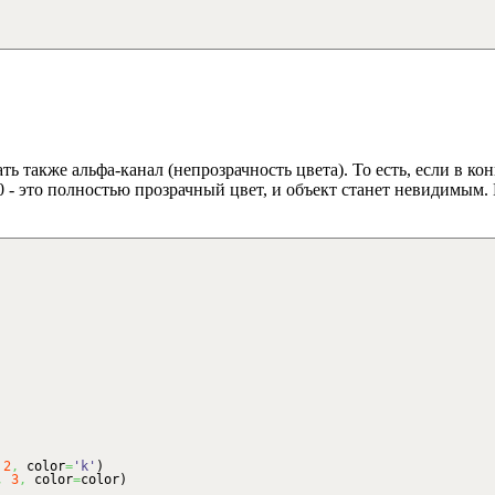
акже альфа-канал (непрозрачность цвета). То есть, если в конц
 00 - это полностью прозрачный цвет, и объект станет невидимы
2
,
color
=
'k'
)
,
3
,
color
=
color
)