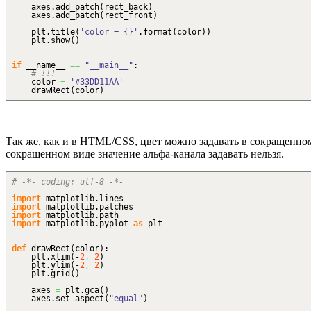
axes.
add_patch
(
rect_back
)
axes.
add_patch
(
rect_front
)
plt.
title
(
'color = {}'
.
format
(
color
)
)
plt.
show
(
)
if
__name__
==
"__main__"
:
# !!!
color
=
'#33DD11AA'
drawRect
(
color
)
Так же, как и в HTML/CSS, цвет можно задавать в сокращенно
сокращенном виде значение альфа-канала задавать нельзя.
# -*- coding: utf-8 -*-
import
matplotlib.
lines
import
matplotlib.
patches
import
matplotlib.
path
import
matplotlib.
pyplot
as
plt
def
drawRect
(
color
)
:
plt.
xlim
(
-
2
,
2
)
plt.
ylim
(
-
2
,
2
)
plt.
grid
(
)
axes
=
plt.
gca
(
)
axes.
set_aspect
(
"equal"
)