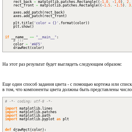
rect_back
=
matplotlib.
patches
.
Rectangle
(
(
-
1.0
,
-
1.0
)
,
2
,
rect_front
=
matplotlib.
patches
.
Rectangle
(
(
-
1.5
,
-
1.5
)
,
3
axes.
add_patch
(
rect_back
)
axes.
add_patch
(
rect_front
)
plt.
title
(
'color = {}'
.
format
(
color
)
)
plt.
show
(
)
if
__name__
==
"__main__"
:
# !!!
color
=
'#AF5'
drawRect
(
color
)
На этот раз результат будет выглядеть следующим образом:
Еще один способ задания цвета - с помощью кортежа или списк
в том, что компоненты цвета должны быть представлены числом
# -*- coding: utf-8 -*-
import
matplotlib.
lines
import
matplotlib.
patches
import
matplotlib.
path
import
matplotlib.
pyplot
as
plt
def
drawRect
(
color
)
: