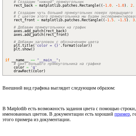
# Создадим "нижний" прямоугольник
rect_back
=
matplotlib.
patches
.
Rectangle
(
(
-
1.0
,
-
1.0
)
,
2
,
# Создадим чуть больший прямоугольник поверх предыдущего
# С цветом этого прямоугольника мы будем экспериментирова
rect_front
=
matplotlib.
patches
.
Rectangle
(
(
-
1.5
,
-
1.5
)
,
3
# Добавим прямоугольники на график
axes.
add_patch
(
rect_back
)
axes.
add_patch
(
rect_front
)
# Добавим заголовок с обозначением цвета
plt.
title
(
'color = {}'
.
format
(
color
)
)
plt.
show
(
)
if
__name__
==
"__main__"
:
# Цвет большого прямоугольника на графике
color
=
'g'
drawRect
(
color
)
Внешний вид графика выглядит следующим образом:
В Matplotlib есть возможность задания цвета с помощью стр
именованных цветов. В документации есть хороший
пример
, 
этого примера из документации.