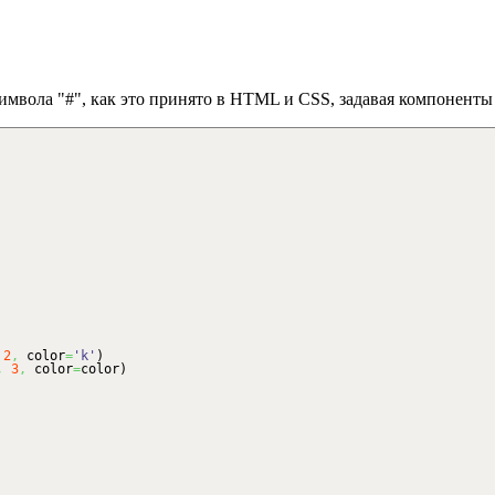
имвола "#", как это принято в HTML и CSS, задавая компоненты 
2
,
color
=
'k'
)
,
3
,
color
=
color
)