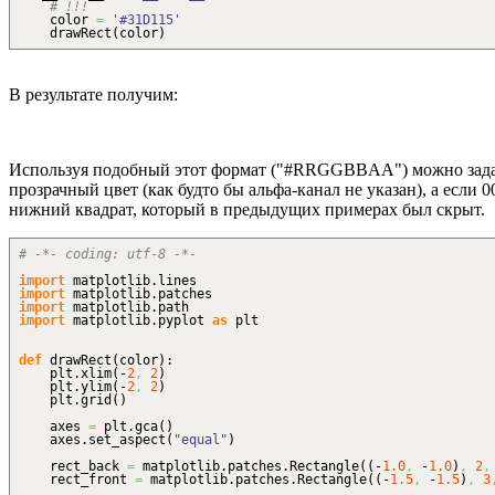
# !!!
color
=
'#31D115'
drawRect
(
color
)
В результате получим:
Используя подобный этот формат ("#RRGGBBAA") можно задать т
прозрачный цвет (как будто бы альфа-канал не указан), а если
нижний квадрат, который в предыдущих примерах был скрыт.
# -*- coding: utf-8 -*-
import
matplotlib.
lines
import
matplotlib.
patches
import
matplotlib.
path
import
matplotlib.
pyplot
as
plt
def
drawRect
(
color
)
:
plt.
xlim
(
-
2
,
2
)
plt.
ylim
(
-
2
,
2
)
plt.
grid
(
)
axes
=
plt.
gca
(
)
axes.
set_aspect
(
"equal"
)
rect_back
=
matplotlib.
patches
.
Rectangle
(
(
-
1.0
,
-
1.0
)
,
2
,
rect_front
=
matplotlib.
patches
.
Rectangle
(
(
-
1.5
,
-
1.5
)
,
3