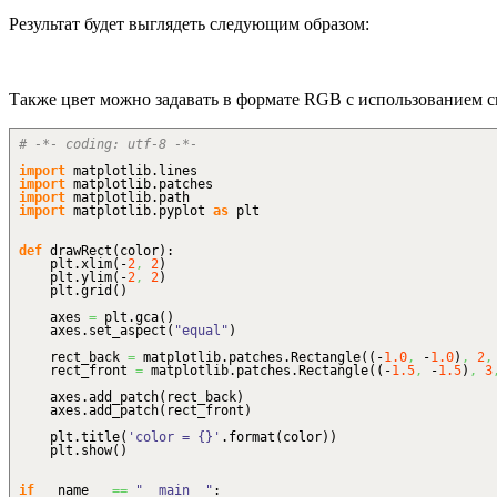
Результат будет выглядеть следующим образом:
Также цвет можно задавать в формате RGB с использованием с
# -*- coding: utf-8 -*-
import
matplotlib.
lines
import
matplotlib.
patches
import
matplotlib.
path
import
matplotlib.
pyplot
as
plt
def
drawRect
(
color
)
:
plt.
xlim
(
-
2
,
2
)
plt.
ylim
(
-
2
,
2
)
plt.
grid
(
)
axes
=
plt.
gca
(
)
axes.
set_aspect
(
"equal"
)
rect_back
=
matplotlib.
patches
.
Rectangle
(
(
-
1.0
,
-
1.0
)
,
2
,
rect_front
=
matplotlib.
patches
.
Rectangle
(
(
-
1.5
,
-
1.5
)
,
3
axes.
add_patch
(
rect_back
)
axes.
add_patch
(
rect_front
)
plt.
title
(
'color = {}'
.
format
(
color
)
)
plt.
show
(
)
if
__name__
==
"__main__"
: