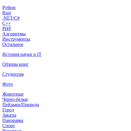
Python
Rust
.NET/C#
C++
PHP
Алгоритмы
Инструменты
Остальное
История науки и IT
Обзоры книг
Студентам
Фото
Животные
Черно-белые
Пейзажи/Природа
Город
Закаты
Панорамы
Спорт
Репортаж