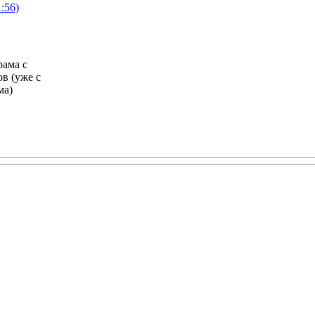
рама с
в (уже с
ма)