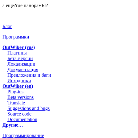
а ещё?где панорамЫ?
Блог
Программки
OutWiker (rus)
Плагины
Бета-версии
Локализации
Документация
Предложения и баги
Исходники
OutWiker (en)
Plug-ins
Beta versions
Translate
Suggestions and bugs
Source code
Documentation
Другие…
Программирование