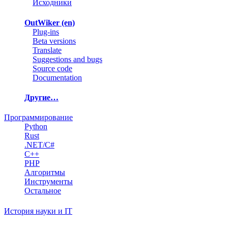
Исходники
OutWiker (en)
Plug-ins
Beta versions
Translate
Suggestions and bugs
Source code
Documentation
Другие…
Программирование
Python
Rust
.NET/C#
C++
PHP
Алгоритмы
Инструменты
Остальное
История науки и IT