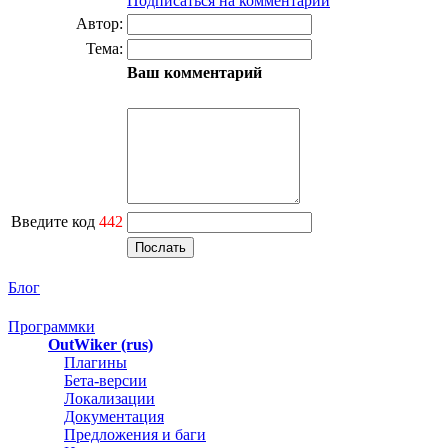
Подписаться на комментарии
Автор:
Тема:
Ваш комментарий
Введите код
442
Блог
Программки
OutWiker (rus)
Плагины
Бета-версии
Локализации
Документация
Предложения и баги