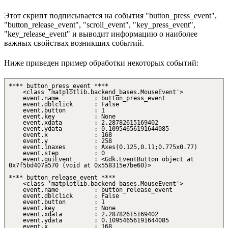
Этот скрипт подписывается на события "button_press_event",
"button_release_event", "scroll_event", "key_press_event",
"key_release_event" и выводит информацию о наиболее
важных свойствах возникших событий.
Ниже приведен пример обработки некоторых событий:
**** button_press_event ****
<class 'matplotlib.backend_bases.MouseEvent'>
event.name : button_press_event
event.dblclick : False
event.button : 1
event.key : None
event.xdata : 2.28782615169402
event.ydata : 0.10954656191644085
event.x : 168
event.y : 258
event.inaxes : Axes(0.125,0.11;0.775x0.77)
event.step : 0
event.guiEvent : <Gdk.EventButton object at
0x7f5bd407a570 (void at 0x558315e7be60)>
**** button_release_event ****
<class 'matplotlib.backend_bases.MouseEvent'>
event.name : button_release_event
event.dblclick : False
event.button : 1
event.key : None
event.xdata : 2.28782615169402
event.ydata : 0.10954656191644085
event.x : 168