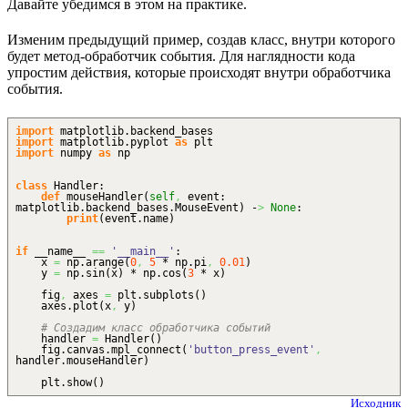
Давайте убедимся в этом на практике.
Изменим предыдущий пример, создав класс, внутри которого
будет метод-обработчик события. Для наглядности кода
упростим действия, которые происходят внутри обработчика
события.
import
matplotlib.
backend_bases
import
matplotlib.
pyplot
as
plt
import
numpy
as
np
class
Handler:
def
mouseHandler
(
self
,
event:
matplotlib.
backend_bases
.
MouseEvent
)
-
>
None
:
print
(
event.
name
)
if
__name__
==
'__main__'
:
x
=
np.
arange
(
0
,
5
* np.
pi
,
0.01
)
y
=
np.
sin
(
x
)
* np.
cos
(
3
* x
)
fig
,
axes
=
plt.
subplots
(
)
axes.
plot
(
x
,
y
)
# Создадим класс обработчика событий
handler
=
Handler
(
)
fig.
canvas
.
mpl_connect
(
'button_press_event'
,
handler.
mouseHandler
)
plt.
show
(
)
Исходник