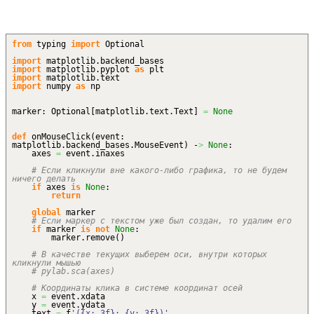
from
typing
import
Optional
import
matplotlib.
backend_bases
import
matplotlib.
pyplot
as
plt
import
matplotlib.
text
import
numpy
as
np
marker: Optional
[
matplotlib.
text
.
Text
]
=
None
def
onMouseClick
(
event:
matplotlib.
backend_bases
.
MouseEvent
)
-
>
None
:
axes
=
event.
inaxes
# Если кликнули вне какого-либо графика, то не будем
ничего делать
if
axes
is
None
:
return
global
marker
# Если маркер с текстом уже был создан, то удалим его
if
marker
is
not
None
:
marker.
remove
(
)
# В качестве текущих выберем оси, внутри которых
кликнули мышью
# pylab.sca(axes)
# Координаты клика в системе координат осей
x
=
event.
xdata
y
=
event.
ydata
text
=
f
'({x:.3f}; {y:.3f})'