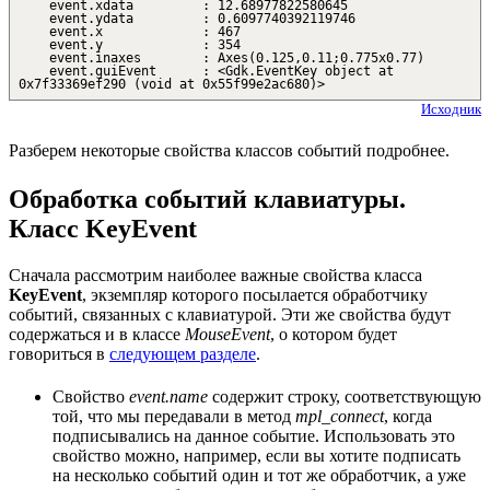
event.xdata : 12.68977822580645
event.ydata : 0.6097740392119746
event.x : 467
event.y : 354
event.inaxes : Axes(0.125,0.11;0.775x0.77)
event.guiEvent : <Gdk.EventKey object at
0x7f33369ef290 (void at 0x55f99e2ac680)>
Исходник
Разберем некоторые свойства классов событий подробнее.
Обработка событий клавиатуры.
Класс KeyEvent
Сначала рассмотрим наиболее важные свойства класса
KeyEvent
, экземпляр которого посылается обработчику
событий, связанных с клавиатурой. Эти же свойства будут
содержаться и в классе
MouseEvent
, о котором будет
говориться в
следующем разделе
.
Свойство
event.name
содержит строку, соответствующую
той, что мы передавали в метод
mpl_connect
, когда
подписывались на данное событие. Использовать это
свойство можно, например, если вы хотите подписать
на несколько событий один и тот же обработчик, а уже