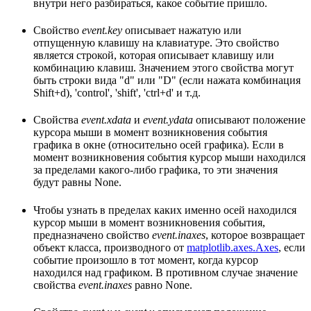
внутри него разбираться, какое событие пришло.
Свойство
event.key
описывает нажатую или
отпущенную клавишу на клавиатуре. Это свойство
является строкой, которая описывает клавишу или
комбинацию клавиш. Значением этого свойства могут
быть строки вида "d" или "D" (если нажата комбинация
Shift+d), 'control', 'shift', 'ctrl+d' и т.д.
Свойства
event.xdata
и
event.ydata
описывают положение
курсора мыши в момент возникновения события
графика в окне (относительно осей графика). Если в
момент возникновения события курсор мыши находился
за пределами какого-либо графика, то эти значения
будут равны None.
Чтобы узнать в пределах каких именно осей находился
курсор мыши в момент возникновения события,
предназначено свойство
event.inaxes
, которое возвращает
объект класса, производного от
matplotlib.axes.Axes
, если
событие произошло в тот момент, когда курсор
находился над графиком. В противном случае значение
свойства
event.inaxes
равно None.