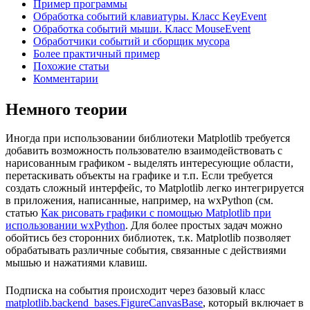
Пример программы
Обработка событий клавиатуры. Класс KeyEvent
Обработка событий мыши. Класс MouseEvent
Обработчики событий и сборщик мусора
Более практичный пример
Похожие статьи
Комментарии
Немного теории
Иногда при использовании библиотеки Matplotlib требуется
добавить возможность пользователю взаимодействовать с
нарисованным графиком - выделять интересующие области,
перетаскивать объекты на графике и т.п. Если требуется
создать сложный интерфейс, то Matplotlib легко интегрируется
в приложения, написанные, например, на wxPython (см.
статью
Как рисовать графики с помощью Matplotlib при
использовании wxPython
. Для более простых задач можно
обойтись без сторонних библиотек, т.к. Matplotlib позволяет
обрабатывать различные события, связанные с действиями
мышью и нажатиями клавиш.
Подписка на события происходит через базовый класс
matplotlib.backend_bases.FigureCanvasBase
, который включает в