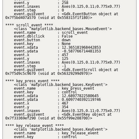
event.y : 258
event.inaxes : Axes(0.125,0.11;0.775x0.77)
event.step : 0
event.guiEvent : <Gdk.EventButton object at
0x7f5bd407a570 (void at 0x558315f1f180)>
**** scroll_event ****
<class 'matplotlib.backend_bases.MouseEvent'>
event.name : scroll_event
event.dblclick : False
event.button : down
event.key : None
event.xdata : 12.365181968442853
event.ydata : -0.587766714481353
event.x : 457
event.y : 125
event.inaxes : Axes(0.125,0.11;0.775x0.77)
event.step : -1
event.guiEvent : <Gdk.EventScroll object at
0x7f5d9c5c9670 (void at 0x56329299d970)>
**** key_press_event ****
<class 'matplotlib.backend_bases.KeyEvent'>
event.name : key_press_event
event.key : control
event.xdata : 12.68977822580645
event.ydata : 0.6097740392119746
event.x : 467
event.y : 354
event.inaxes : Axes(0.125,0.11;0.775x0.77)
event.guiEvent : <Gdk.EventKey object at
0x7f33369ef290 (void at 0x55f99e208700)>
**** key_release_event ****
<class 'matplotlib.backend_bases.KeyEvent'>
event.name : key_release_event
event.key : control