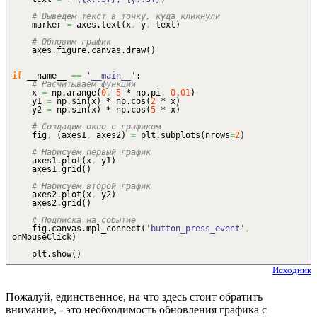
# Выведем текст в точку, куда кликнули
marker
=
axes.
text
(
x
,
y
,
text
)
# Обновим график
axes.
figure
.
canvas
.
draw
(
)
if
__name__
==
'__main__'
:
# Расчитываем функции
x
=
np.
arange
(
0
,
5
* np.
pi
,
0.01
)
y1
=
np.
sin
(
x
)
* np.
cos
(
2
* x
)
y2
=
np.
sin
(
x
)
* np.
cos
(
5
* x
)
# Создадим окно с графиком
fig
,
(
axes1
,
axes2
)
=
plt.
subplots
(
nrows
=
2
)
# Нарисуем первый график
axes1.
plot
(
x
,
y1
)
axes1.
grid
(
)
# Нарисуем второй график
axes2.
plot
(
x
,
y2
)
axes2.
grid
(
)
# Подписка на событие
fig.
canvas
.
mpl_connect
(
'button_press_event'
,
onMouseClick
)
plt.
show
(
)
Исходник
Пожалуй, единственное, на что здесь стоит обратить
внимание, - это необходимость обновления графика c