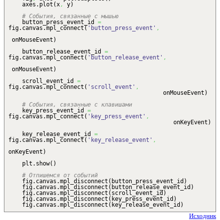
axes.
plot
(
x
,
y
)
# События, связанные с мышью
button_press_event_id
=
fig.
canvas
.
mpl_connect
(
'button_press_event'
,
onMouseEvent
)
button_release_event_id
=
fig.
canvas
.
mpl_connect
(
'button_release_event'
,
onMouseEvent
)
scroll_event_id
=
fig.
canvas
.
mpl_connect
(
'scroll_event'
,
onMouseEvent
)
# События, связанные с клавишами
key_press_event_id
=
fig.
canvas
.
mpl_connect
(
'key_press_event'
,
onKeyEvent
)
key_release_event_id
=
fig.
canvas
.
mpl_connect
(
'key_release_event'
,
onKeyEvent
)
plt.
show
(
)
# Отпишемся от событий
fig.
canvas
.
mpl_disconnect
(
button_press_event_id
)
fig.
canvas
.
mpl_disconnect
(
button_release_event_id
)
fig.
canvas
.
mpl_disconnect
(
scroll_event_id
)
fig.
canvas
.
mpl_disconnect
(
key_press_event_id
)
fig.
canvas
.
mpl_disconnect
(
key_release_event_id
)
Исходник