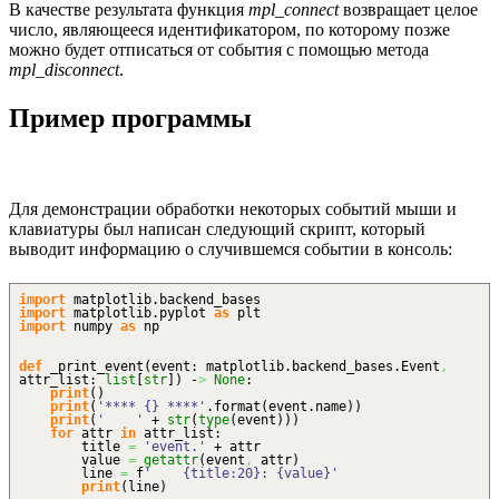
В качестве результата функция
mpl_connect
возвращает целое
число, являющееся идентификатором, по которому позже
можно будет отписаться от события с помощью метода
mpl_disconnect
.
Пример программы
Для демонстрации обработки некоторых событий мыши и
клавиатуры был написан следующий скрипт, который
выводит информацию о случившемся событии в консоль:
import
matplotlib.
backend_bases
import
matplotlib.
pyplot
as
plt
import
numpy
as
np
def
_print_event
(
event: matplotlib.
backend_bases
.
Event
,
attr_list:
list
[
str
]
)
-
>
None
:
print
(
)
print
(
'**** {} ****'
.
format
(
event.
name
)
)
print
(
' '
+
str
(
type
(
event
)
)
)
for
attr
in
attr_list:
title
=
'event.'
+ attr
value
=
getattr
(
event
,
attr
)
line
=
f
' {title:20}: {value}'
print
(
line
)