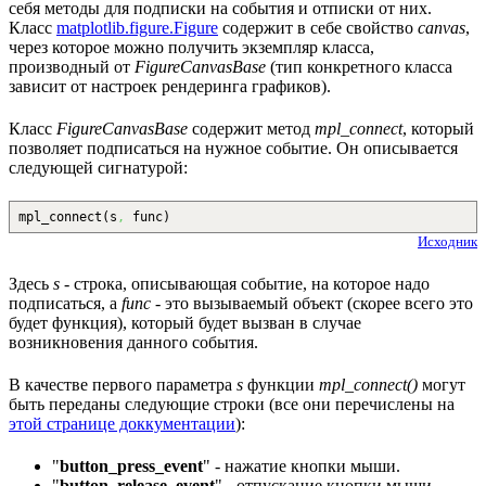
себя методы для подписки на события и отписки от них.
Класс
matplotlib.figure.Figure
содержит в себе свойство
canvas
,
через которое можно получить экземпляр класса,
производный от
FigureCanvasBase
(тип конкретного класса
зависит от настроек рендеринга графиков).
Класс
FigureCanvasBase
содержит метод
mpl_connect
, который
позволяет подписаться на нужное событие. Он описывается
следующей сигнатурой:
mpl_connect
(
s
,
func
)
Исходник
Здесь
s
- строка, описывающая событие, на которое надо
подписаться, а
func
- это вызываемый объект (скорее всего это
будет функция), который будет вызван в случае
возникновения данного события.
В качестве первого параметра
s
функции
mpl_connect()
могут
быть переданы следующие строки (все они перечислены на
этой странице доккументации
):
"
button_press_event
" - нажатие кнопки мыши.
"
button_release_event
" - отпускание кнопки мыши.