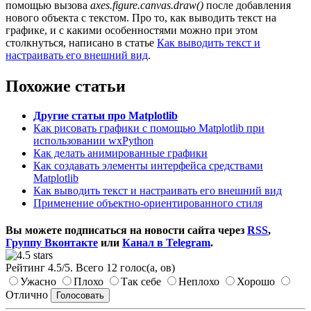
помощью вызова
axes.figure.canvas.draw()
после добавления
нового объекта с текстом. Про то, как выводить текст на
графике, и с какими особенностями можно при этом
столкнуться, написано в статье
Как выводить текст и
настраивать его внешний вид
.
Похожие статьи
Другие статьи про Matplotlib
Как рисовать графики с помощью Matplotlib при
использовании wxPython
Как делать анимированные графики
Как создавать элементы интерфейса средствами
Matplotlib
Как выводить текст и настраивать его внешний вид
Применение объектно-ориентированного стиля
Вы можете подписаться на новости сайта через
RSS
,
Группу Вконтакте
или
Канал в Telegram
.
Рейтинг
4.5
/
5
. Всего
12
голос(а, ов)
Ужасно
Плохо
Так себе
Неплохо
Хорошо
Отлично