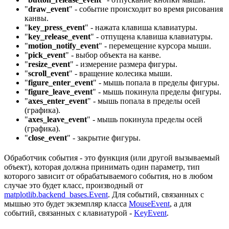
"
draw_event
" - событие происходит во время рисования
канвы.
"
key_press_event
" - нажата клавиша клавиатуры.
"
key_release_event
" - отпущена клавиша клавиатуры.
"
motion_notify_event
" - перемещение курсора мыши.
"
pick_event
" - выбор объекта на канве.
"
resize_event
" - измерение размера фигуры.
"
scroll_event
" - вращение колесика мыши.
"
figure_enter_event
" - мышь попала в пределы фигуры.
"
figure_leave_event
" - мышь покинула пределы фигуры.
"
axes_enter_event
" - мышь попала в пределы осей
(графика).
"
axes_leave_event
" - мышь покинула пределы осей
(графика).
"
close_event
" - закрытие фигуры.
Обработчик события - это функция (или другой вызываемый
объект), которая должна принимать один параметр, тип
которого зависит от обрабатываемого события, но в любом
случае это будет класс, производный от
matplotlib.backend_bases.Event
. Для событий, связанных с
мышью это будет экземпляр класса
MouseEvent
, а для
событий, связанных с клавиатурой -
KeyEvent
.