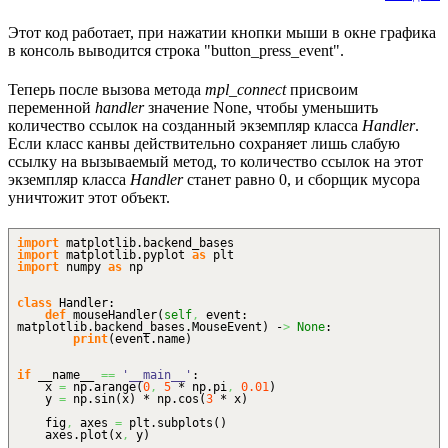
Этот код работает, при нажатии кнопки мыши в окне графика
в консоль выводится строка "button_press_event".
Теперь после вызова метода
mpl_connect
присвоим
переменной
handler
значение None, чтобы уменьшить
количество ссылок на созданный экземпляр класса
Handler
.
Если класс канвы действительно сохраняет лишь слабую
ссылку на вызываемый метод, то количество ссылок на этот
экземпляр класса
Handler
станет равно 0, и сборщик мусора
уничтожит этот объект.
import
matplotlib.
backend_bases
import
matplotlib.
pyplot
as
plt
import
numpy
as
np
class
Handler:
def
mouseHandler
(
self
,
event:
matplotlib.
backend_bases
.
MouseEvent
)
-
>
None
:
print
(
event.
name
)
if
__name__
==
'__main__'
:
x
=
np.
arange
(
0
,
5
* np.
pi
,
0.01
)
y
=
np.
sin
(
x
)
* np.
cos
(
3
* x
)
fig
,
axes
=
plt.
subplots
(
)
axes.
plot
(
x
,
y
)