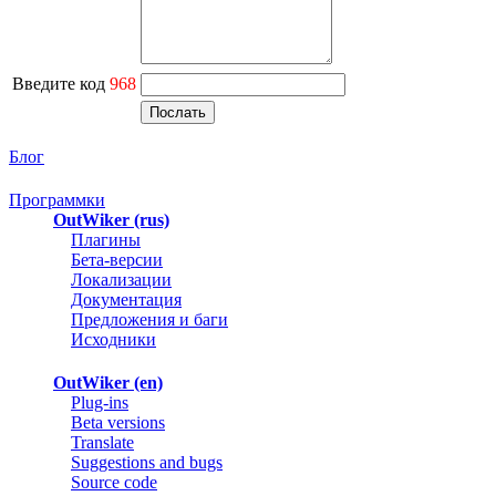
Введите код
968
Блог
Программки
OutWiker (rus)
Плагины
Бета-версии
Локализации
Документация
Предложения и баги
Исходники
OutWiker (en)
Plug-ins
Beta versions
Translate
Suggestions and bugs
Source code