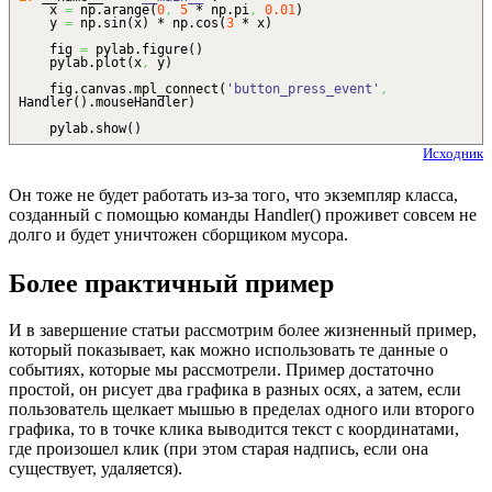
x
=
np.
arange
(
0
,
5
* np.
pi
,
0.01
)
y
=
np.
sin
(
x
)
* np.
cos
(
3
* x
)
fig
=
pylab.
figure
(
)
pylab.
plot
(
x
,
y
)
fig.
canvas
.
mpl_connect
(
'button_press_event'
,
Handler
(
)
.
mouseHandler
)
pylab.
show
(
)
Исходник
Он тоже не будет работать из-за того, что экземпляр класса,
созданный с помощью команды Handler() проживет совсем не
долго и будет уничтожен сборщиком мусора.
Более практичный пример
И в завершение статьи рассмотрим более жизненный пример,
который показывает, как можно использовать те данные о
событиях, которые мы рассмотрели. Пример достаточно
простой, он рисует два графика в разных осях, а затем, если
пользователь щелкает мышью в пределах одного или второго
графика, то в точке клика выводится текст с координатами,
где произошел клик (при этом старая надпись, если она
существует, удаляется).