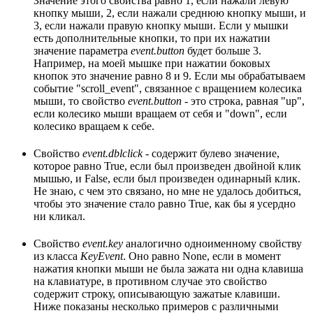
Значение этого свойства равно 1, если нажали левую
кнопку мыши, 2, если нажали среднюю кнопку мыши, и
3, если нажали правую кнопку мыши. Если у мышки
есть дополнительные кнопки, то при их нажатии
значение параметра
event.button
будет больше 3.
Например, на моей мышке при нажатии боковых
кнопок это значение равно 8 и 9. Если мы обрабатываем
событие "scroll_event", связанное с вращением колесика
мыши, то свойство
event.button
- это строка, равная "up",
если колесико мыши вращаем от себя и "down", если
колесико вращаем к себе.
Свойство
event.dblclick
- содержит булево значение,
которое равно True, если был произведен двойной клик
мышью, и False, если был произведен одинарный клик.
Не знаю, с чем это связано, но мне не удалось добиться,
чтобы это значение стало равно True, как бы я усердно
ни кликал.
Свойство
event.key
аналогично одноименному свойству
из класса
KeyEvent
. Оно равно None, если в момент
нажатия кнопки мыши не была зажата ни одна клавиша
на клавиатуре, в противном случае это свойство
содержит строку, описывающую зажатые клавиши.
Ниже показаны несколько примеров с различными