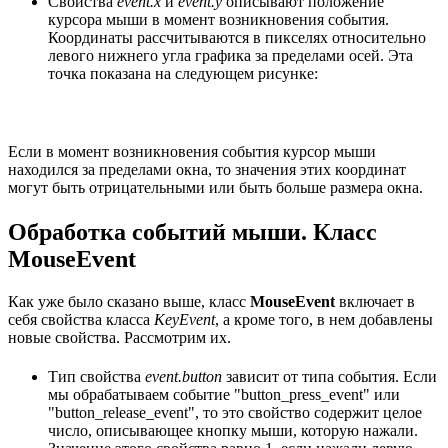
Свойства
event.x
и
event.y
описывают положение
курсора мыши в момент возникновения события.
Координаты рассчитываются в пикселях относительно
левого нижнего угла графика за пределами осей. Эта
точка показана на следующем рисунке:
Если в момент возникновения события курсор мыши
находился за пределами окна, то значения этих координат
могут быть отрицательными или быть больше размера окна.
Обработка событий мыши. Класс
MouseEvent
Как уже было сказано выше, класс
MouseEvent
включает в
себя свойства класса
KeyEvent
, а кроме того, в нем добавлены
новые свойства. Рассмотрим их.
Тип свойства
event.button
зависит от типа события. Если
мы обрабатываем событие "button_press_event" или
"button_release_event", то это свойство содержит целое
число, описывающее кнопку мыши, которую нажали.