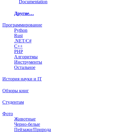
Documentation
Другие…
Программирование
Python
Rust
.NET/C#
C++
PHP
Алгоритмы
Инструменты
Остальное
История науки и IT
Обзоры книг
Студентам
Фото
Животные
Черно-белые
Пейзажи/Природа