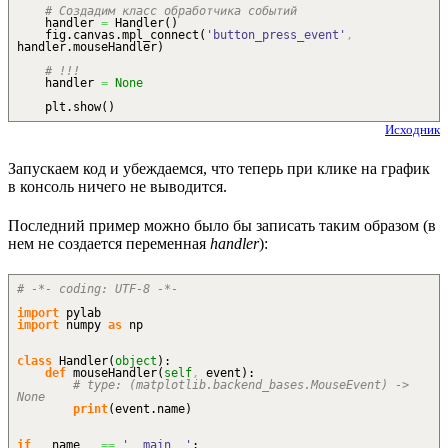
# Создадим класс обработчика событий
handler
=
Handler
(
)
fig.
canvas
.
mpl_connect
(
'button_press_event'
,
handler.
mouseHandler
)
# !!!
handler
=
None
plt.
show
(
)
Исходник
Запускаем код и убеждаемся, что теперь при клике на график
в консоль ничего не выводится.
Последний пример можно было бы записать таким образом (в
нем не создается переменная
handler
):
# -*- coding: UTF-8 -*-
import
pylab
import
numpy
as
np
class
Handler
(
object
)
:
def
mouseHandler
(
self
,
event
)
:
# type: (matplotlib.backend_bases.MouseEvent) ->
None
print
(
event.
name
)
if
__name__
==
'__main__'
: