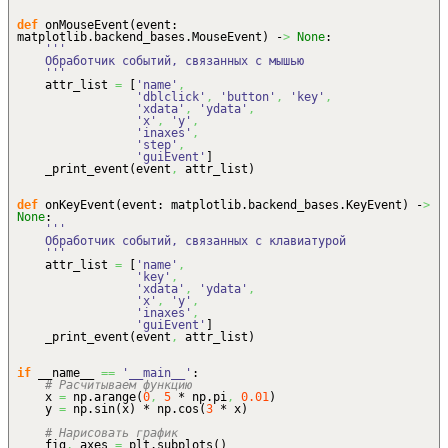
def
onMouseEvent
(
event:
matplotlib.
backend_bases
.
MouseEvent
)
-
>
None
:
'''
Обработчик событий, связанных с мышью
'''
attr_list
=
[
'name'
,
'dblclick'
,
'button'
,
'key'
,
'xdata'
,
'ydata'
,
'x'
,
'y'
,
'inaxes'
,
'step'
,
'guiEvent'
]
_print_event
(
event
,
attr_list
)
def
onKeyEvent
(
event: matplotlib.
backend_bases
.
KeyEvent
)
-
>
None
:
'''
Обработчик событий, связанных с клавиатурой
'''
attr_list
=
[
'name'
,
'key'
,
'xdata'
,
'ydata'
,
'x'
,
'y'
,
'inaxes'
,
'guiEvent'
]
_print_event
(
event
,
attr_list
)
if
__name__
==
'__main__'
:
# Расчитываем функцию
x
=
np.
arange
(
0
,
5
* np.
pi
,
0.01
)
y
=
np.
sin
(
x
)
* np.
cos
(
3
* x
)
# Нарисовать график
fig
,
axes
=
plt.
subplots
(
)