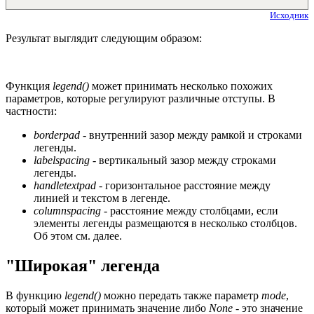
Исходник
Результат выглядит следующим образом:
Функция
legend()
может принимать несколько похожих
параметров, которые регулируют различные отступы. В
частности:
borderpad
- внутренний зазор между рамкой и строками
легенды.
labelspacing
- вертикальный зазор между строками
легенды.
handletextpad
- горизонтальное расстояние между
линией и текстом в легенде.
columnspacing
- расстояние между столбцами, если
элементы легенды размещаются в несколько столбцов.
Об этом см. далее.
"Широкая" легенда
В функцию
legend()
можно передать также параметр
mode
,
который может принимать значение либо
None
- это значение