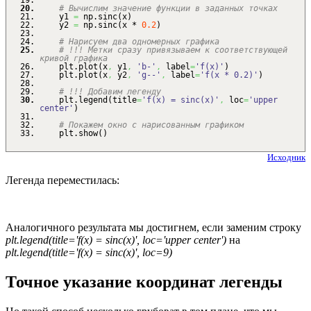
# Вычислим значение функции в заданных точках
y1
=
np.
sinc
(
x
)
y2
=
np.
sinc
(
x *
0.2
)
# Нарисуем два одномерных графика
# !!! Метки сразу привязываем к соответствующей
кривой графика
plt.
plot
(
x
,
y1
,
'b-'
,
label
=
'f(x)'
)
plt.
plot
(
x
,
y2
,
'g--'
,
label
=
'f(x * 0.2)'
)
# !!! Добавим легенду
plt.
legend
(
title
=
'f(x) = sinc(x)'
,
loc
=
'upper
center'
)
# Покажем окно с нарисованным графиком
plt.
show
(
)
Исходник
Легенда переместилась:
Аналогичного результата мы достигнем, если заменим строку
plt.legend(title='f(x) = sinc(x)', loc='upper center')
на
plt.legend(title='f(x) = sinc(x)', loc=9)
Точное указание координат легенды