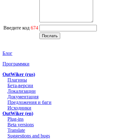
Введите код
674
Блог
Программки
OutWiker (rus)
Плагины
Бета-версии
Локализации
Документация
Предложения и баги
Исходники
OutWiker (en)
Plug-ins
Beta versions
Translate
Suggestions and bugs