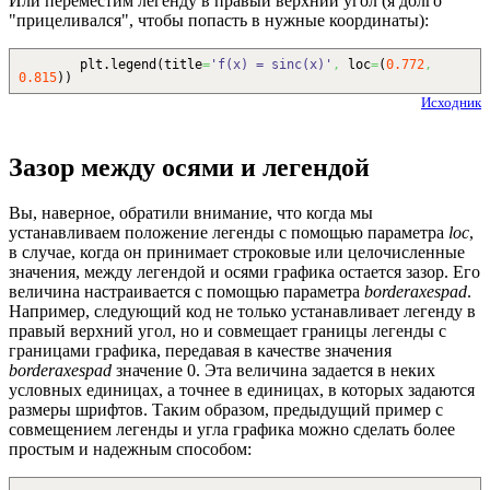
Или переместим легенду в правый верхний угол (я долго
"прицеливался", чтобы попасть в нужные координаты):
plt.
legend
(
title
=
'f(x) = sinc(x)'
,
loc
=
(
0.772
,
0.815
)
)
Исходник
Зазор между осями и легендой
Вы, наверное, обратили внимание, что когда мы
устанавливаем положение легенды с помощью параметра
loc
,
в случае, когда он принимает строковые или целочисленные
значения, между легендой и осями графика остается зазор. Его
величина настраивается с помощью параметра
borderaxespad
.
Например, следующий код не только устанавливает легенду в
правый верхний угол, но и совмещает границы легенды с
границами графика, передавая в качестве значения
borderaxespad
значение 0. Эта величина задается в неких
условных единицах, а точнее в единицах, в которых задаются
размеры шрифтов. Таким образом, предыдущий пример с
совмещением легенды и угла графика можно сделать более
простым и надежным способом: