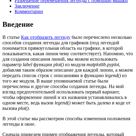
Разрешение перемещения легенды с помощью мышки
Заключение
Комментарии
Введение
В статье
Как отобразить легенду
было перечислено несколько
способов создания легенды для графиков (под легендой
понимается прямоугольная область на графике, в которой
показывается, какая линия чему соответствует). Напомню, что
для создания описания линий, мы можем использовать
параметр
label
функции
plot()
из модуля
matplotlib.pyplot
,
добавляя таким образом описание для каждой линии, а можем
передать список строк с описаниями в функцию
legend()
из
того же модуля. В выше упоминаемой статье были
перечислены и другие способы создания легенды. На мой
взгляд предпочтительней использовать первый вариант,
чтобы оформление линий и их названия устанавливались в
одном месте, ведь вызов
legend()
может быть далеко в коде от
вызова
plot()
.
В этой статье мы рассмотрим способы изменения положения
легенды в окне.
Сначала приведем пример отображения легенды, который