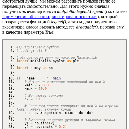
смотреться лучше, мы можем разрешить пользователю ее
перемещать самостоятельно. Для этого нужно сначала
получить экземпляр класса
matplotlib.legend.Legend
(см. статью
Применение объектно-ориентированного стиля
), который
возвращается функцией
legend()
, а затем для полученного
экземпляра класса вызвать метод
set_draggable()
, передав ему
в качестве параметра
True
:
#!/usr/bin/env python
# coding: utf-8
# Импортируем один из пакетов Matplotlib
import
matplotlib.
pyplot
as
plt
import
numpy
as
np
if
__name__
==
'__main__'
:
# Интервал изменения переменной по оси X
xmin
=
-
30.0
xmax
=
10.0
# Шаг между точками
dx
=
0.1
# Создадим список координат по оси X на отрезке
[xmin; xmax], включая концы
x
=
np.
arange
(
xmin
,
xmax + dx
,
dx
)
# Вычислим значение функции в заданных точках
y1
=
np.
sinc
(
x
)
y2
=
np.
sinc
(
x *
0.2
)