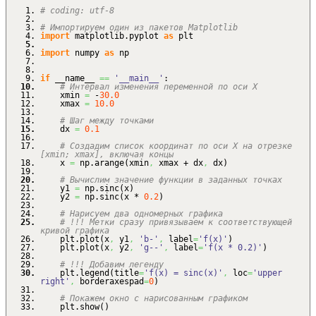
# coding: utf-8
# Импортируем один из пакетов Matplotlib
import
matplotlib.
pyplot
as
plt
import
numpy
as
np
if
__name__
==
'__main__'
:
# Интервал изменения переменной по оси X
xmin
=
-
30.0
xmax
=
10.0
# Шаг между точками
dx
=
0.1
# Создадим список координат по оси X на отрезке
[xmin; xmax], включая концы
x
=
np.
arange
(
xmin
,
xmax + dx
,
dx
)
# Вычислим значение функции в заданных точках
y1
=
np.
sinc
(
x
)
y2
=
np.
sinc
(
x *
0.2
)
# Нарисуем два одномерных графика
# !!! Метки сразу привязываем к соответствующей
кривой графика
plt.
plot
(
x
,
y1
,
'b-'
,
label
=
'f(x)'
)
plt.
plot
(
x
,
y2
,
'g--'
,
label
=
'f(x * 0.2)'
)
# !!! Добавим легенду
plt.
legend
(
title
=
'f(x) = sinc(x)'
,
loc
=
'upper
right'
,
borderaxespad
=
0
)
# Покажем окно с нарисованным графиком
plt.
show
(
)