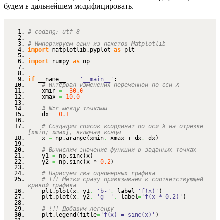
будем в дальнейшем модифицировать.
# coding: utf-8
# Импортируем один из пакетов Matplotlib
import
matplotlib.
pyplot
as
plt
import
numpy
as
np
if
__name__
==
'__main__'
:
# Интервал изменения переменной по оси X
xmin
=
-
30.0
xmax
=
10.0
# Шаг между точками
dx
=
0.1
# Создадим список координат по оси X на отрезке
[xmin; xmax], включая концы
x
=
np.
arange
(
xmin
,
xmax + dx
,
dx
)
# Вычислим значение функции в заданных точках
y1
=
np.
sinc
(
x
)
y2
=
np.
sinc
(
x *
0.2
)
# Нарисуем два одномерных графика
# !!! Метки сразу привязываем к соответствующей
кривой графика
plt.
plot
(
x
,
y1
,
'b-'
,
label
=
'f(x)'
)
plt.
plot
(
x
,
y2
,
'g--'
,
label
=
'f(x * 0.2)'
)
# !!! Добавим легенду
plt.
legend
(
title
=
'f(x) = sinc(x)'
)