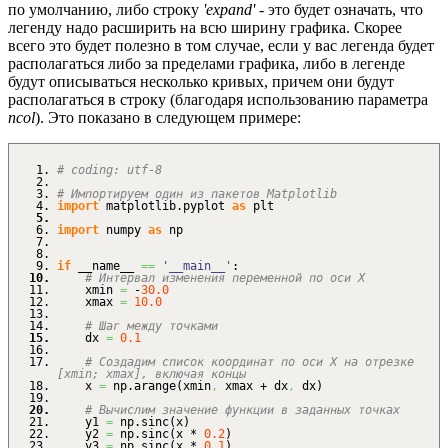
по умолчанию, либо строку
'expand'
- это будет означать, что
легенду надо расширить на всю ширину графика. Скорее
всего это будет полезно в том случае, если у вас легенда будет
располагаться либо за пределами графика, либо в легенде
будут описываться несколько кривых, причем они будут
располагаться в строку (благодаря использованию параметра
ncol
). Это показано в следующем примере:
# coding: utf-8
# Импортируем один из пакетов Matplotlib
import
matplotlib.
pyplot
as
plt
import
numpy
as
np
if
__name__
==
'__main__'
:
# Интервал изменения переменной по оси X
xmin
=
-
30.0
xmax
=
10.0
# Шаг между точками
dx
=
0.1
# Создадим список координат по оси X на отрезке
[xmin; xmax], включая концы
x
=
np.
arange
(
xmin
,
xmax + dx
,
dx
)
# Вычислим значение функции в заданных точках
y1
=
np.
sinc
(
x
)
y2
=
np.
sinc
(
x *
0.2
)
y3
=
np.
sinc
(
x *
0.1
)