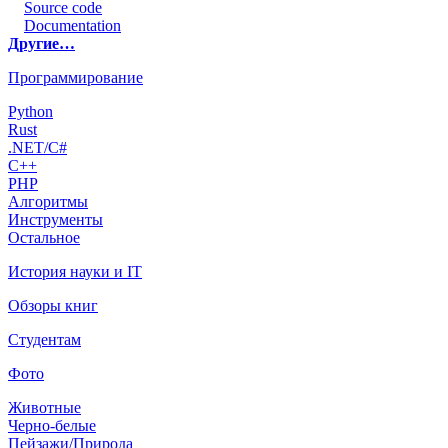
Source code
Documentation
Другие…
Программирование
Python
Rust
.NET/C#
C++
PHP
Алгоритмы
Инструменты
Остальное
История науки и IT
Обзоры книг
Студентам
Фото
Животные
Черно-белые
Пейзажи/Природа