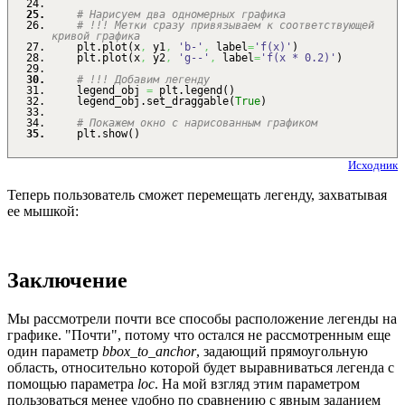
# Нарисуем два одномерных графика
# !!! Метки сразу привязываем к соответствующей
кривой графика
plt.
plot
(
x
,
y1
,
'b-'
,
label
=
'f(x)'
)
plt.
plot
(
x
,
y2
,
'g--'
,
label
=
'f(x * 0.2)'
)
# !!! Добавим легенду
legend_obj
=
plt.
legend
(
)
legend_obj.
set_draggable
(
True
)
# Покажем окно с нарисованным графиком
plt.
show
(
)
Исходник
Теперь пользователь сможет перемещать легенду, захватывая
ее мышкой:
Заключение
Мы рассмотрели почти все способы расположение легенды на
графике. "Почти", потому что остался не рассмотренным еще
один параметр
bbox_to_anchor
, задающий прямоугольную
область, относительно которой будет выравниваться легенда с
помощью параметра
loc
. На мой взгляд этим параметром
пользоваться менее удобно по сравнению с явным заданием