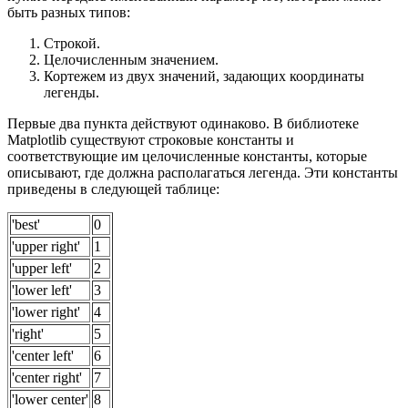
быть разных типов:
Строкой.
Целочисленным значением.
Кортежем из двух значений, задающих координаты
легенды.
Первые два пункта действуют одинаково. В библиотеке
Matplotlib существуют строковые константы и
соответствующие им целочисленные константы, которые
описывают, где должна располагаться легенда. Эти константы
приведены в следующей таблице:
'best'
0
'upper right'
1
'upper left'
2
'lower left'
3
'lower right'
4
'right'
5
'center left'
6
'center right'
7
'lower center'
8