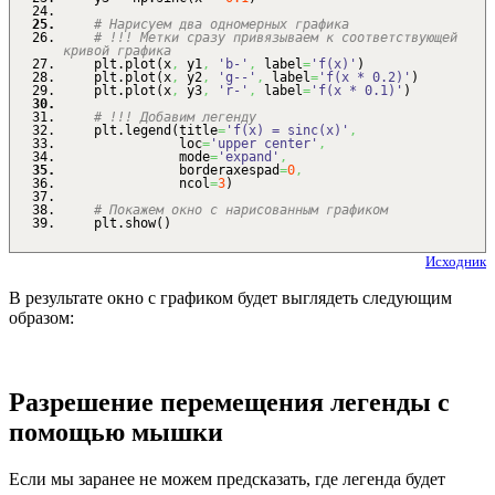
# Нарисуем два одномерных графика
# !!! Метки сразу привязываем к соответствующей
кривой графика
plt.
plot
(
x
,
y1
,
'b-'
,
label
=
'f(x)'
)
plt.
plot
(
x
,
y2
,
'g--'
,
label
=
'f(x * 0.2)'
)
plt.
plot
(
x
,
y3
,
'r-'
,
label
=
'f(x * 0.1)'
)
# !!! Добавим легенду
plt.
legend
(
title
=
'f(x) = sinc(x)'
,
loc
=
'upper center'
,
mode
=
'expand'
,
borderaxespad
=
0
,
ncol
=
3
)
# Покажем окно с нарисованным графиком
plt.
show
(
)
Исходник
В результате окно с графиком будет выглядеть следующим
образом:
Разрешение перемещения легенды с
помощью мышки
Если мы заранее не можем предсказать, где легенда будет