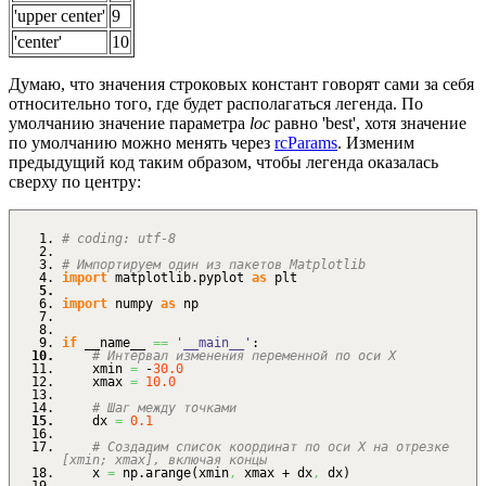
'upper center'
9
'center'
10
Думаю, что значения строковых констант говорят сами за себя
относительно того, где будет располагаться легенда. По
умолчанию значение параметра
loc
равно 'best', хотя значение
по умолчанию можно менять через
rcParams
. Изменим
предыдущий код таким образом, чтобы легенда оказалась
сверху по центру:
# coding: utf-8
# Импортируем один из пакетов Matplotlib
import
matplotlib.
pyplot
as
plt
import
numpy
as
np
if
__name__
==
'__main__'
:
# Интервал изменения переменной по оси X
xmin
=
-
30.0
xmax
=
10.0
# Шаг между точками
dx
=
0.1
# Создадим список координат по оси X на отрезке
[xmin; xmax], включая концы
x
=
np.
arange
(
xmin
,
xmax + dx
,
dx
)