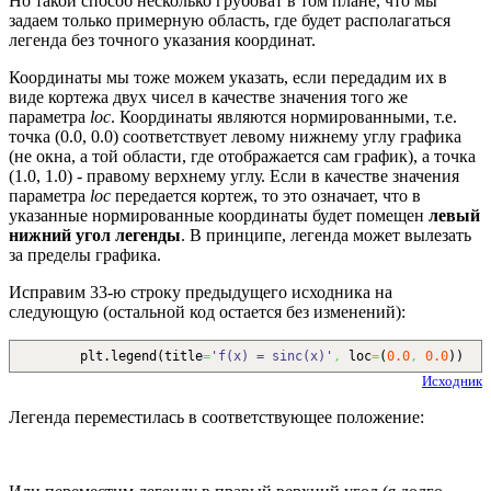
Но такой способ несколько грубоват в том плане, что мы
задаем только примерную область, где будет располагаться
легенда без точного указания координат.
Координаты мы тоже можем указать, если передадим их в
виде кортежа двух чисел в качестве значения того же
параметра
loc
. Координаты являются нормированными, т.е.
точка (0.0, 0.0) соответствует левому нижнему углу графика
(не окна, а той области, где отображается сам график), а точка
(1.0, 1.0) - правому верхнему углу. Если в качестве значения
параметра
loc
передается кортеж, то это означает, что в
указанные нормированные координаты будет помещен
левый
нижний угол легенды
. В принципе, легенда может вылезать
за пределы графика.
Исправим 33-ю строку предыдущего исходника на
следующую (остальной код остается без изменений):
plt.
legend
(
title
=
'f(x) = sinc(x)'
,
loc
=
(
0.0
,
0.0
)
)
Исходник
Легенда переместилась в соответствующее положение: