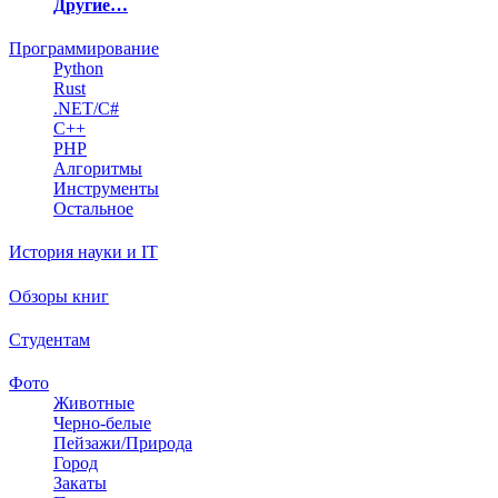
Другие…
Программирование
Python
Rust
.NET/C#
C++
PHP
Алгоритмы
Инструменты
Остальное
История науки и IT
Обзоры книг
Студентам
Фото
Животные
Черно-белые
Пейзажи/Природа
Город
Закаты