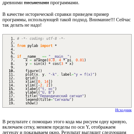
древними
письменами
программами.
В качестве исторической справки приведем пример
программы, использующей такой подход. Внимание!!! Сейчас
так делать не надо!
# -*- coding: utf-8 -*-
from
pylab
import
*
if
__name__
==
"__main__"
:
x
=
arange
(
0.0
,
4
* pi
,
0.01
)
y
=
sin
(
x
)
* cos
(
3
* x
)
figure
(
)
plot
(
x
,
y
,
"-k"
,
label
=
"y = f(x)"
)
grid
(
)
xlim
(
[
0
,
14
]
)
ylim
(
[
-
2
,
2
]
)
xlabel
(
"t, нс"
)
ylabel
(
"U, В"
)
title
(
"Периодический сигнал"
)
legend
(
title
=
"Сигналы"
)
show
(
)
Исходник
В результате с помощью этого кода мы рисуем одну кривую,
включаем сетку, меняем пределы по оси Y, отображаем
легенду и показываем окно. Результат выглядит следующим