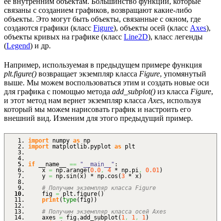
ее внутренним объектам. Большинство функций, которые
связаны с созданием графиков, возвращают какие-либо
объекты. Это могут быть объекты, связанные с окном, где
создаются графики (класс
Figure
), объекты осей (класс
Axes
),
объекты кривых на графике (класс
Line2D
), класс легенды
(
Legend
) и др.
Например, используемая в предыдущем примере функция
plt.figure()
возвращает экземпляр класса
Figure
, упомянутый
выше. Мы можем воспользоваться этим и создать новые оси
для графика с помощью метода
add_subplot()
из класса
Figure
,
и этот метод нам вернет экземпляр класса
Axes
, используя
который мы можем нарисовать график и настроить его
внешний вид. Изменим для этого предыдущий пример.
import
numpy
as
np
import
matplotlib.
pyplot
as
plt
if
__name__
==
"__main__"
:
x
=
np.
arange
(
0.0
,
4
* np.
pi
,
0.01
)
y
=
np.
sin
(
x
)
* np.
cos
(
3
* x
)
# Получим экземпляр класса Figure
fig
=
plt.
figure
(
)
print
(
type
(
fig
)
)
# Получим экземпляр класса осей Axes
axes
=
fig.
add_subplot
(
1
,
1
,
1
)