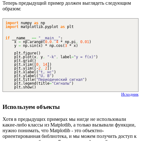
Теперь предыдущий пример должен выглядеть следующим
образом:
import
numpy
as
np
import
matplotlib.
pyplot
as
plt
if
__name__
==
"__main__"
:
x
=
np.
arange
(
0.0
,
4
* np.
pi
,
0.01
)
y
=
np.
sin
(
x
)
* np.
cos
(
3
* x
)
plt.
figure
(
)
plt.
plot
(
x
,
y
,
"-k"
,
label
=
"y = f(x)"
)
plt.
grid
(
)
plt.
xlim
(
[
0
,
14
]
)
plt.
ylim
(
[
-
2
,
2
]
)
plt.
xlabel
(
"t, нс"
)
plt.
ylabel
(
"U, В"
)
plt.
title
(
"Периодический сигнал"
)
plt.
legend
(
title
=
"Сигналы"
)
plt.
show
(
)
Исходник
Используем объекты
Хотя в предыдущих примерах мы нигде не использовали
какие-либо классы из Matplotlib, а только вызывали функции,
нужно понимать, что Matplotlib - это объектно-
ориентированная библиотека, и мы можем получить доступ к