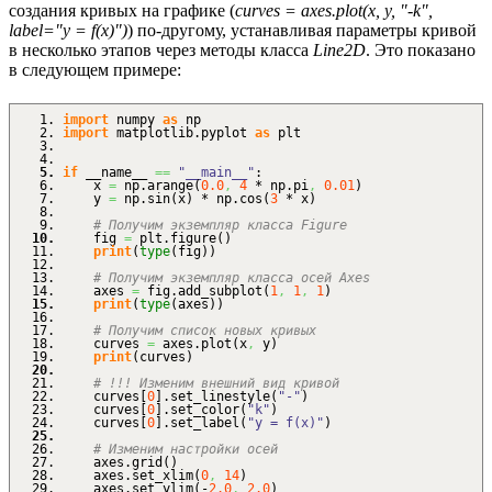
создания кривых на графике (
curves = axes.plot(x, y, "-k",
label="y = f(x)")
) по-другому, устанавливая параметры кривой
в несколько этапов через методы класса
Line2D
. Это показано
в следующем примере:
import
numpy
as
np
import
matplotlib.
pyplot
as
plt
if
__name__
==
"__main__"
:
x
=
np.
arange
(
0.0
,
4
* np.
pi
,
0.01
)
y
=
np.
sin
(
x
)
* np.
cos
(
3
* x
)
# Получим экземпляр класса Figure
fig
=
plt.
figure
(
)
print
(
type
(
fig
)
)
# Получим экземпляр класса осей Axes
axes
=
fig.
add_subplot
(
1
,
1
,
1
)
print
(
type
(
axes
)
)
# Получим список новых кривых
curves
=
axes.
plot
(
x
,
y
)
print
(
curves
)
# !!! Изменим внешний вид кривой
curves
[
0
]
.
set_linestyle
(
"-"
)
curves
[
0
]
.
set_color
(
"k"
)
curves
[
0
]
.
set_label
(
"y = f(x)"
)
# Изменим настройки осей
axes.
grid
(
)
axes.
set_xlim
(
0
,
14
)
axes.
set_ylim
(
-
2.0
,
2.0
)