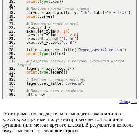
print
(
type
(
axes
)
)
# Получим список новых кривых
curves
=
axes.
plot
(
x
,
y
,
"-k"
,
label
=
"y = f(x)"
)
print
(
curves
)
# Изменим настройки осей
axes.
grid
(
)
axes.
set_xlim
(
0
,
14
)
axes.
set_ylim
(
-
2.0
,
2.0
)
axes.
set_xlabel
(
"t, нс"
)
axes.
set_ylabel
(
"U, В"
)
title
=
axes.
set_title
(
"Периодический сигнал"
)
print
(
type
(
title
)
)
# Создадим легенду и получим экземпляр класса
Legend
legend
=
axes.
legend
(
)
print
(
type
(
legend
)
)
# Изменим заголовок легенды
legend.
set_title
(
"Сигналы"
)
# Показать окно с графиком
plt.
show
(
)
Исходник
Этот пример последовательно выводит названия типов
классов, которые мы получаем при вызове той или иной
функции (или метода другого класса). В результате в консоль
будут выведены следующие строки: