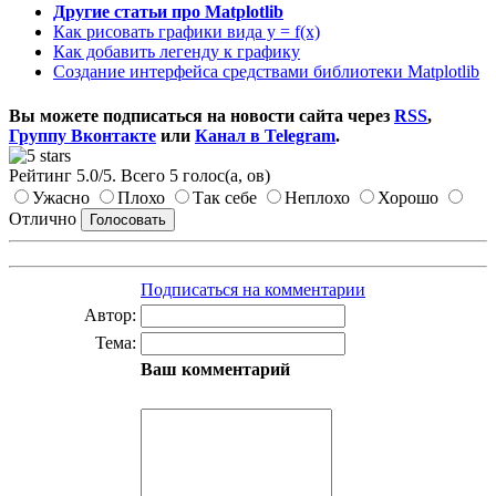
Другие статьи про Matplotlib
Как рисовать графики вида y = f(x)
Как добавить легенду к графику
Создание интерфейса средствами библиотеки Matplotlib
Вы можете подписаться на новости сайта через
RSS
,
Группу Вконтакте
или
Канал в Telegram
.
Рейтинг
5.0
/
5
. Всего
5
голос(а, ов)
Ужасно
Плохо
Так себе
Неплохо
Хорошо
Отлично
Подписаться на комментарии
Автор:
Тема:
Ваш комментарий