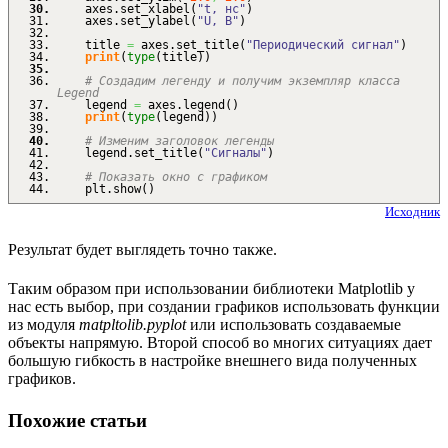
axes.
set_xlabel
(
"t, нс"
)
axes.
set_ylabel
(
"U, В"
)
title
=
axes.
set_title
(
"Периодический сигнал"
)
print
(
type
(
title
)
)
# Создадим легенду и получим экземпляр класса
Legend
legend
=
axes.
legend
(
)
print
(
type
(
legend
)
)
# Изменим заголовок легенды
legend.
set_title
(
"Сигналы"
)
# Показать окно с графиком
plt.
show
(
)
Исходник
Результат будет выглядеть точно также.
Таким образом при использовании библиотеки Matplotlib у
нас есть выбор, при создании графиков использовать функции
из модуля
matpltolib.pyplot
или использовать создаваемые
объекты напрямую. Второй способ во многих ситуациях дает
большую гибкость в настройке внешнего вида полученных
графиков.
Похожие статьи