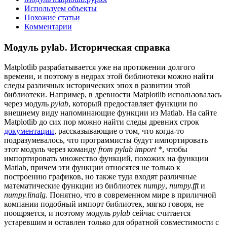
Используем объекты
Похожие статьи
Комментарии
Модуль pylab. Историческая справка
Matplotlib разрабатывается уже на протяжении долгого
времени, и поэтому в недрах этой библиотеки можно найти
следы различных исторических эпох в развитии этой
библиотеки. Например, в древности Matplotlib использовалась
через модуль
pylab
, который предоставляет функции по
внешнему виду напоминающие функции из Matlab. На сайте
Matplotlib до сих пор можно найти следы древних строк
документации
, рассказывающие о том, что когда-то
подразумевалось, что программисты будут импортировать
этот модуль через команду
from pylab import *
, чтобы
импортировать множество функций, похожих на функции
Matlab, причем эти функции относятся не только к
построению графиков, но также туда входят различные
математические функции из библиотек
numpy
,
numpy.fft
и
numpy.linalg
. Понятно, что в современном мире в приличной
компании подобный импорт библиотек, мягко говоря, не
поощряется, и поэтому модуль
pylab
сейчас считается
устаревшим и оставлен только для обратной совместимости с