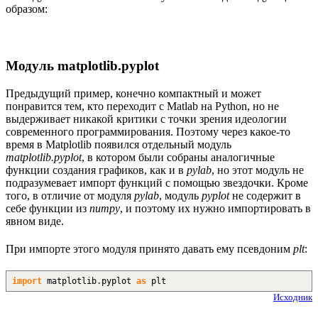
образом:
Модуль matplotlib.pyplot
Предыдущий пример, конечно компактный и может
понравится тем, кто переходит с Matlab на Python, но не
выдерживает никакой критики с точки зрения идеологии
современного программирования. Поэтому через какое-то
время в Matplotlib появился отдельный модуль
matplotlib.pyplot
, в котором были собраны аналогичные
функции создания графиков, как и в
pylab
, но этот модуль не
подразумевает импорт функций с помощью звездочки. Кроме
того, в отличие от модуля
pylab
, модуль
pyplot
не содержит в
себе функции из
numpy
, и поэтому их нужно импортировать в
явном виде.
При импорте этого модуля принято давать ему псевдоним
plt
:
import
matplotlib.
pyplot
as
plt
Исходник