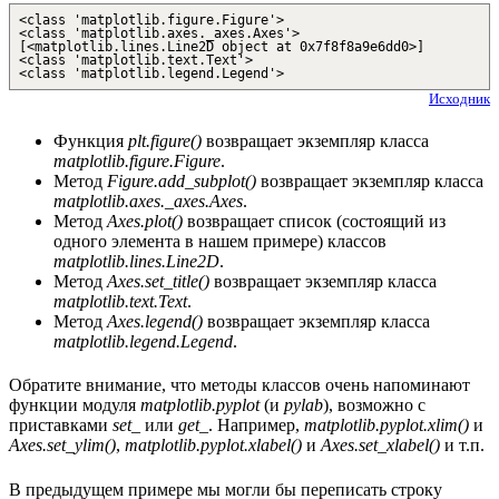
<class 'matplotlib.figure.Figure'>
<class 'matplotlib.axes._axes.Axes'>
[<matplotlib.lines.Line2D object at 0x7f8f8a9e6dd0>]
<class 'matplotlib.text.Text'>
<class 'matplotlib.legend.Legend'>
Исходник
Функция
plt.figure()
возвращает экземпляр класса
matplotlib.figure.Figure
.
Метод
Figure.add_subplot()
возвращает экземпляр класса
matplotlib.axes._axes.Axes
.
Метод
Axes.plot()
возвращает список (состоящий из
одного элемента в нашем примере) классов
matplotlib.lines.Line2D
.
Метод
Axes.set_title()
возвращает экземпляр класса
matplotlib.text.Text
.
Метод
Axes.legend()
возвращает экземпляр класса
matplotlib.legend.Legend
.
Обратите внимание, что методы классов очень напоминают
функции модуля
matplotlib.pyplot
(и
pylab
), возможно с
приставками
set_
или
get_
. Например,
matplotlib.pyplot.xlim()
и
Axes.set_ylim()
,
matplotlib.pyplot.xlabel()
и
Axes.set_xlabel()
и т.п.
В предыдущем примере мы могли бы переписать строку