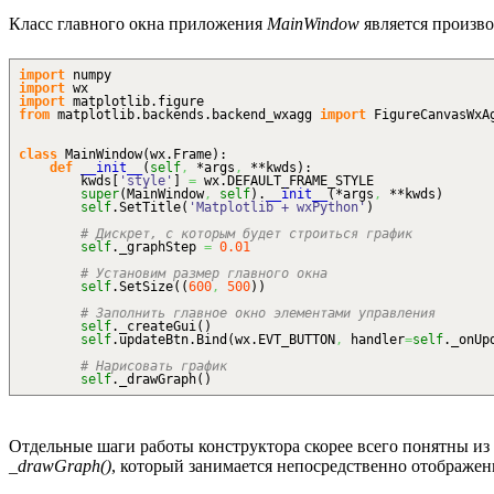
Класс главного окна приложения
MainWindow
является произв
import
numpy
import
wx
import
matplotlib.
figure
from
matplotlib.
backends
.
backend_wxagg
import
FigureCanvasWxA
class
MainWindow
(
wx.
Frame
)
:
def
__init__
(
self
,
*args
,
**kwds
)
:
kwds
[
'style'
]
=
wx.
DEFAULT_FRAME_STYLE
super
(
MainWindow
,
self
)
.
__init__
(
*args
,
**kwds
)
self
.
SetTitle
(
'Matplotlib + wxPython'
)
# Дискрет, с которым будет строиться график
self
._graphStep
=
0.01
# Установим размер главного окна
self
.
SetSize
(
(
600
,
500
)
)
# Заполнить главное окно элементами управления
self
._createGui
(
)
self
.
updateBtn
.
Bind
(
wx.
EVT_BUTTON
,
handler
=
self
._onUp
# Нарисовать график
self
._drawGraph
(
)
Отдельные шаги работы конструктора скорее всего понятны из
_drawGraph()
, который занимается непосредственно отображен