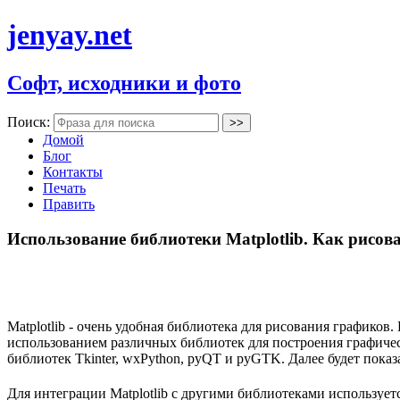
jenyay.net
Софт, исходники и фото
Поиск:
Домой
Блог
Контакты
Печать
Править
Использование библиотеки Matplotlib. Как рисов
Matplotlib - очень удобная библиотека для рисования графико
использованием различных библиотек для построения графичес
библиотек Tkinter, wxPython, pyQT и pyGTK. Далее будет пока
Для интеграции Matplotlib с другими библиотеками использует