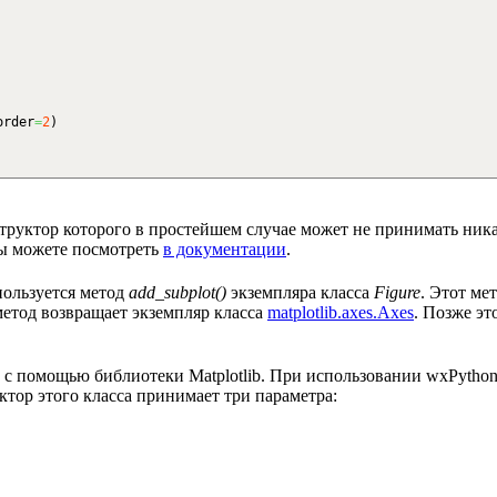
rder
=
2
)
структор которого в простейшем случае может не принимать ник
вы можете посмотреть
в документации
.
пользуется метод
add_subplot()
экземпляра класса
Figure
. Этот м
метод возвращает экземпляр класса
matplotlib.axes.Axes
. Позже эт
ь с помощью библиотеки Matplotlib. При использовании wxPython
ктор этого класса принимает три параметра: