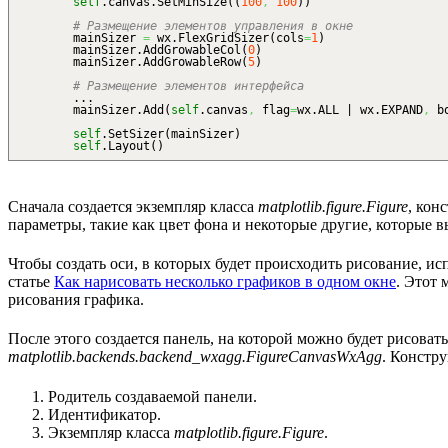
self
.
canvas
.
SetMinSize
(
(
100
,
100
)
)
# Размещение элементов управления в окне
mainSizer
=
wx.
FlexGridSizer
(
cols
=
1
)
mainSizer.
AddGrowableCol
(
0
)
mainSizer.
AddGrowableRow
(
5
)
# Размещение элементов интерфейса
...
mainSizer
.
Add
(
self
.
canvas
,
flag
=
wx.
ALL
| wx.
EXPAND
,
bo
self
.
SetSizer
(
mainSizer
)
self
.
Layout
(
)
Сначала создается экземпляр класса
matplotlib.figure.Figure
, кон
параметры, такие как цвет фона и некоторые другие, которые 
Чтобы создать оси, в которых будет происходить рисование, ис
статье
Как нарисовать несколько графиков в одном окне
. Этот 
рисования графика.
После этого создается панель, на которой можно будет рисоват
matplotlib.backends.backend_wxagg.FigureCanvasWxAgg
. Констру
Родитель создаваемой панели.
Идентификатор.
Экземпляр класса
matplotlib.figure.Figure
.