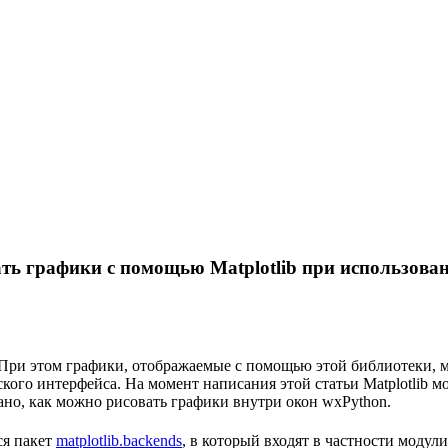
ать графики с помощью Matplotlib при использова
в. При этом графики, отображаемые с помощью этой библиотеки, 
кого интерфейса. На момент написания этой статьи Matplotlib м
зано, как можно рисовать графики внутри окон wxPython.
ся пакет
matplotlib.backends
, в который входят в частности модул