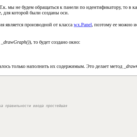
Т.к. мы не будем обращаться к панели по идентификатору, то в к
е, для которой были созданы оси.
ия является производной от класса
wx.Panel
, поэтому ее можно 
а
_drawGraph()
), то будет создано окно:
осталось только наполнить их содержимым. Это делает метод
_draw
ка правильности ввода простейшая