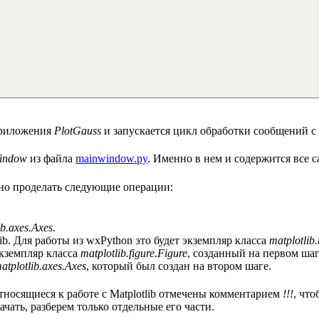
 приложения
PlotGauss
и запускается цикл обработки сообщений 
indow
из файла
mainwindow.py
. Именно в нем и содержится все с
жно проделать следующие операции:
ib.axes.Axes
.
ib. Для работы из wxPython это будет экземпляр класса
matplotli
экземпляр класса
matplotlib.figure.Figure
, созданный на первом шаг
atplotlib.axes.Axes
, который был создан на втором шаге.
относящиеся к работе с Matplotlib отмечены комментарием
!!!
, чт
чать, разберем только отдельные его части.