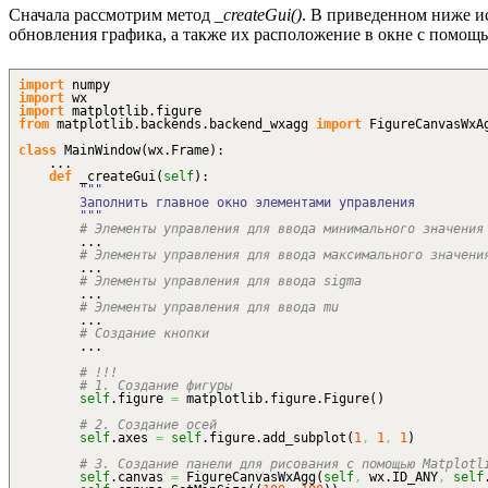
Сначала рассмотрим метод
_createGui()
. В приведенном ниже ис
обновления графика, а также их расположение в окне с помо
import
numpy
import
wx
import
matplotlib.
figure
from
matplotlib.
backends
.
backend_wxagg
import
FigureCanvasWxA
class
MainWindow
(
wx.
Frame
)
:
...
def
_createGui
(
self
)
:
"""
Заполнить главное окно элементами управления
"""
# Элементы управления для ввода минимального значения
...
# Элементы управления для ввода максимального значени
...
# Элементы управления для ввода sigma
...
# Элементы управления для ввода mu
...
# Создание кнопки
...
# !!!
# 1. Создание фигуры
self
.
figure
=
matplotlib.
figure
.
Figure
(
)
# 2. Создание осей
self
.
axes
=
self
.
figure
.
add_subplot
(
1
,
1
,
1
)
# 3. Создание панели для рисования с помощью Matplotl
self
.
canvas
=
FigureCanvasWxAgg
(
self
,
wx.
ID_ANY
,
self