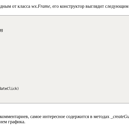
одным от класса
wx.Frame
, его конструктор выглядит следующим
gg
dateClick
)
 комментариев, самое интересное содержится в методах
_createGu
ием графика.