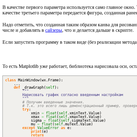
В качестве первого параметра используется само главное окно. 
качестве третьего параметра передается фигура, созданная ране
Надо отметить, что созданная таким образом канва для рисован
числе и добавлять в
сайзеры
, что и делается дальше в скрипте.
Если запустить программу в таком виде (без реализации метод
То есть Matplotlib уже работает, библиотека нарисовала оси, 
class
MainWindow
(
wx.
Frame
)
:
...
def
_drawGraph
(
self
)
:
"""
Нарисовать график согласно введенным настройкам
"""
# Получим введенные значения.
# Т.к. это всего лишь демонстрационный пример, провер
try
:
xmin
=
float
(
self
.
xminText
.
Value
)
xmax
=
float
(
self
.
xmaxText
.
Value
)
sigma
=
float
(
self
.
sigmaText
.
Value
)
mu
=
float
(
self
.
muText
.
Value
)
except
ValueError
as
e:
print
(
e
)
return