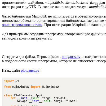
приложениями wxPython,
matplotlib.backends.backend_tkagg
для 
интеграции с pyGTK. В этот же пакет входит модуль
matplotlib
Часто библиотека Matplotlib не используется в объектно-орие
полностью объектно-ориентированная библиотека, где разные ч
ориентированного стиля
. При интеграции Matplotlib в ваше п
Для примера мы создадим программу, отображающую функцию
выглядеть конечный результат:
Создадим два файла. Первый файл -
plotgauss.py
- содержит кла
в подробности частей программы, которые не относятся непосред
Итак, файл
plotgauss.py
:
import
wx
from
mainwindow
import
MainWindow
class
PlotGauss
(
wx.
App
)
:
def
__init__
(
self
,
*args
,
**kwds
)
:
wx.
App
.
__init__
(
self
,
*args
,
**kwds
)