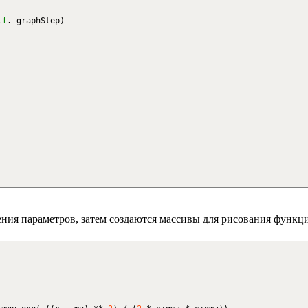
lf
._graphStep
)
ния параметров, затем создаются массивы для рисования функци