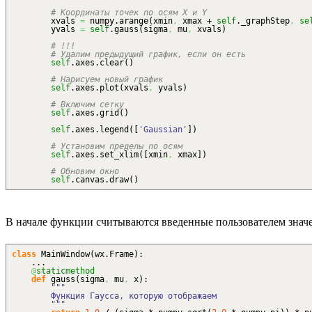
# Координаты точек по осям X и Y
xvals
=
numpy.
arange
(
xmin
,
xmax +
self
._graphStep
,
se
yvals
=
self
.
gauss
(
sigma
,
mu
,
xvals
)
# !!!
# Удалим предыдущий график, если он есть
self
.
axes
.
clear
(
)
# Нарисуем новый график
self
.
axes
.
plot
(
xvals
,
yvals
)
# Включим сетку
self
.
axes
.
grid
(
)
self
.
axes
.
legend
(
[
'Gaussian'
]
)
# Установим пределы по осям
self
.
axes
.
set_xlim
(
[
xmin
,
xmax
]
)
# Обновим окно
self
.
canvas
.
draw
(
)
В начале функции считываются введенные пользователем значе
class
MainWindow
(
wx.
Frame
)
:
...
@
staticmethod
def
gauss
(
sigma
,
mu
,
x
)
:
"""
Функция Гаусса, которую отображаем
"""