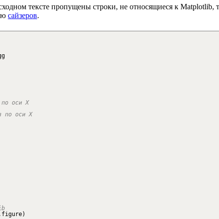
ходном тексте пропущены строки, не относящиеся к Matplotlib, 
щью
сайзеров
.
gg
 по оси X
я по оси X
ib
.
figure
)