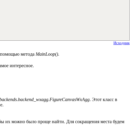
Исходник
с помощью метода
MainLoop()
.
амое интересное.
b.backends.backend_wxagg.FigureCanvasWxAgg
. Этот класс в
е.
обы их можно было проще найти. Для сокращения места будем