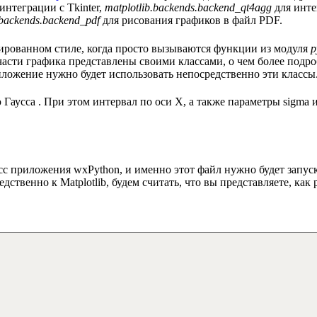
интеграции с Tkinter,
matplotlib.backends.backend_qt4agg
для инте
.backends.backend_pdf
для рисования графиков в файл PDF.
нтированном стиле, когда просто вызываются функции из модуля
p
асти графика представлены своими классами, о чем более подро
риложение нужно будет использовать непосредственно эти классы
 Гаусса
. При этом интервал по оси X, а также параметры sigma и
сс приложения wxPython, и именно этот файл нужно будет запу
ственно к Matplotlib, будем считать, что вы представляете, как