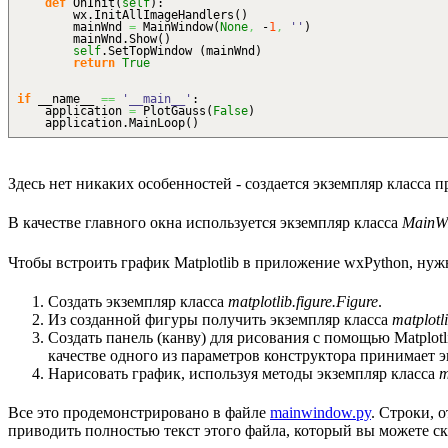
def
OnInit
(
self
)
:
wx.
InitAllImageHandlers
(
)
mainWnd
=
MainWindow
(
None
,
-
1
,
''
)
mainWnd.
Show
(
)
self
.
SetTopWindow
(
mainWnd
)
return
True
if
__name__
==
'__main__'
:
application
=
PlotGauss
(
False
)
application.
MainLoop
(
)
Здесь нет никаких особенностей - создается экземпляр класса
В качестве главного окна используется экземпляр класса
MainW
Чтобы встроить график Matplotlib в приложение wxPython, ну
Создать экземпляр класса
matplotlib.figure.Figure
.
Из созданной фигуры получить экземпляр класса
matplotl
Создать панель (канву) для рисования с помощью Matplotl
качестве одного из параметров конструктора принимает 
Нарисовать график, используя методы экземпляр класса
m
Все это продемонстрировано в файле
mainwindow.py
. Строки, 
приводить полностью текст этого файла, который вы можете ска