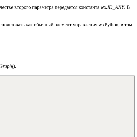
ачестве второго параметра передается константа
wx.ID_ANY
. В
использовать как обычный элемент управления wxPython, в том
Graph()
.