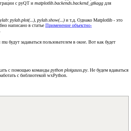
грации с pyQT и
matplotlib.backends.backend_gtkagg
для
ylab
:
pylab.plot(...)
,
pylab.show(...)
и т.д. Однако Matplotlib - это
бно написано в статье
Применение объектно-
.
 mu будут задаваться пользователем в окне. Вот как будет
скать с помощью команды
python plotgauss.py
. Не будем вдаваться
 работать с библиотекой wxPython.