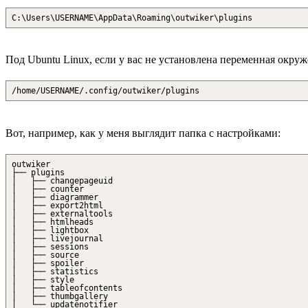
C:\Users\USERNAME\AppData\Roaming\outwiker\plugins
Под Ubuntu Linux, если у вас не установлена переменная окру
/home/USERNAME/.config/outwiker/plugins
Вот, например, как у меня выглядит папка с настройками:
outwiker
├── plugins
│ ├── changepageuid
│ ├── counter
│ ├── diagrammer
│ ├── export2html
│ ├── externaltools
│ ├── htmlheads
│ ├── lightbox
│ ├── livejournal
│ ├── sessions
│ ├── source
│ ├── spoiler
│ ├── statistics
│ ├── style
│ ├── tableofcontents
│ ├── thumbgallery
│ └── updatenotifier