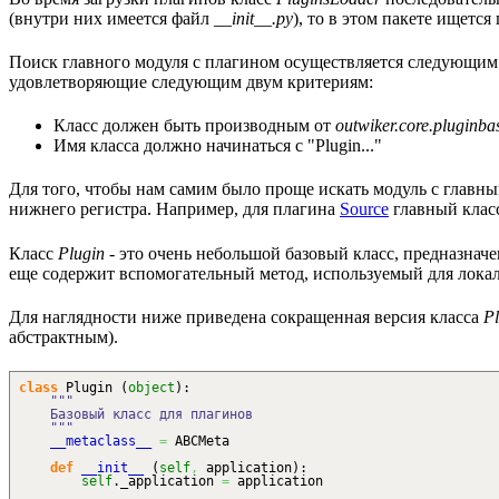
(внутри них имеется файл
__init__.py
), то в этом пакете ищетс
Поиск главного модуля с плагином осуществляется следующим
удовлетворяющие следующим двум критериям:
Класс должен быть производным от
outwiker.core.pluginba
Имя класса должно начинаться с "Plugin..."
Для того, чтобы нам самим было проще искать модуль с главным
нижнего регистра. Например, для плагина
Source
главный клас
Класс
Plugin
- это очень небольшой базовый класс, предназначе
еще содержит вспомогательный метод, используемый для лока
Для наглядности ниже приведена сокращенная версия класса
Pl
абстрактным).
class
Plugin
(
object
)
:
"""
Базовый класс для плагинов
"""
__metaclass__
=
ABCMeta
def
__init__
(
self
,
application
)
:
self
._application
=
application