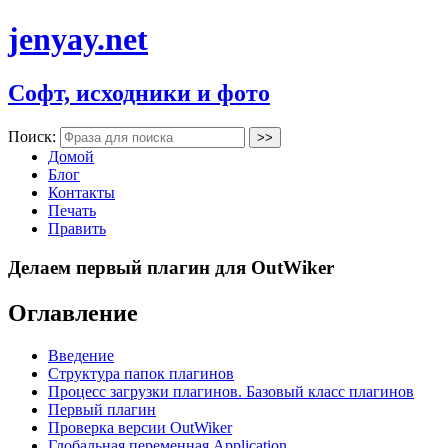
jenyay.net
Софт, исходники и фото
Поиск:
Домой
Блог
Контакты
Печать
Править
Делаем первый плагин для OutWiker
Оглавление
Введение
Структура папок плагинов
Процесс загрузки плагинов. Базовый класс плагинов
Первый плагин
Проверка версии OutWiker
Глобальная переменная Application