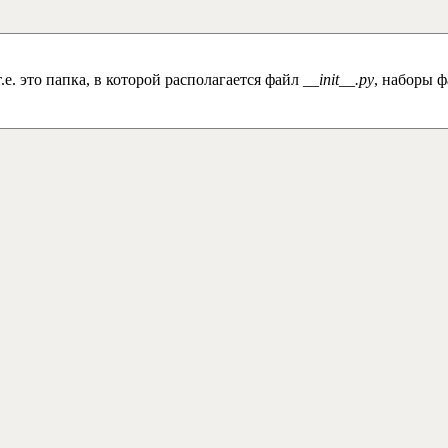
.е. это папка, в которой располагается файл
__init__.py
, наборы 