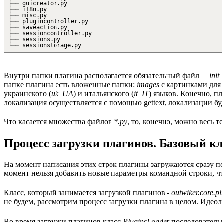
├── guicreator.py
├── i18n.py
├── misc.py
├── plugincontroller.py
├── saveaction.py
├── sessioncontroller.py
├── sessions.py
└── sessionstorage.py
Внутри папки плагина располагается обязательный файл
__init
папке плагина есть вложенные папки:
images
с картинками для
украинского (
uk_UA
) и итальянского (
it_IT
) языков. Конечно, п
локализация осуществляется с помощью gettext, локализации б
Что касается множества файлов
*.py
, то, конечно, можно весь 
Процесс загрузки плагинов. Базовый к
На момент написания этих строк плагины загружаются сразу п
момент нельзя добавить новые параметры командной строки, чт
Класс, который занимается загрузкой плагинов -
outwiker.core.p
не будем, рассмотрим процесс загрузки плагина в целом. Идеол
Во время загрузки плагинов класс
PluginsLoader
последовательн