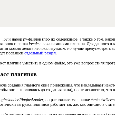
__.py
и набор
py
-файлов (про их содержимое, а также о том, какой
 кнопок и папка
locale
с локализациями плагина. Для данного пла
лагин можно делать не локализуемым, но лучше предусмотреть во
удет посвящен
отдельный раздел
.
текст плагина уместить в одном файле, это уже вопрос стиля про
ласс плагинов
осле создания главного окна приложения, что накладывает неко
обы они выполнялись до создания окна), но не исключено, что 
luginsloader.PluginsLoader
, он располагается в папке
/src/outwiker/c
огически загрузка плагинов работает так же, как описано в стат
о (в алфавитном порядке, но на это лучше не рассчитывать) пе