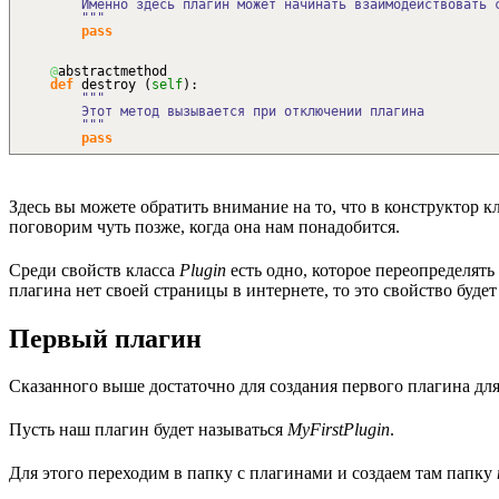
Именно здесь плагин может начинать взаимодействовать с
"""
pass
@
abstractmethod
def
destroy
(
self
)
:
"""
Этот метод вызывается при отключении плагина
"""
pass
Здесь вы можете обратить внимание на то, что в конструктор к
поговорим чуть позже, когда она нам понадобится.
Среди свойств класса
Plugin
есть одно, которое переопределять
плагина нет своей страницы в интернете, то это свойство буде
Первый плагин
Сказанного выше достаточно для создания первого плагина для O
Пусть наш плагин будет называться
MyFirstPlugin
.
Для этого переходим в папку с плагинами и создаем там папку