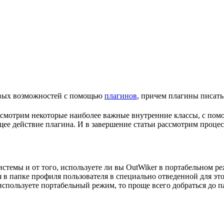
овых возможностей с помощью
плагинов
, причем плагины писать
рассмотрим некоторые наиболее важные внутренние классы, с по
ее действие плагина. И в завершение статьи рассмотрим процес
истемы и от того, используете ли вы OutWiker в портабельном р
 в папке профиля пользователя в специально отведенной для эт
 используете портабельный режим, то проще всего добраться до 