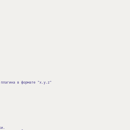
лагина в формате "x.y.z"
ки.