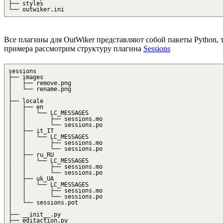
├── styles
└── outwiker.ini
Все плагины для OutWiker представляют собой пакеты Python, т
примера рассмотрим структуру плагина
Sessions
sessions
├── images
│ ├── remove.png
│ └── rename.png
│
├── locale
│ ├── en
│ │ └── LC_MESSAGES
│ │ ├── sessions.mo
│ │ └── sessions.po
│ ├── it_IT
│ │ └── LC_MESSAGES
│ │ ├── sessions.mo
│ │ └── sessions.po
│ ├── ru_RU
│ │ └── LC_MESSAGES
│ │ ├── sessions.mo
│ │ └── sessions.po
│ ├── uk_UA
│ │ └── LC_MESSAGES
│ │ ├── sessions.mo
│ │ └── sessions.po
│ └── sessions.pot
│
├── __init__.py
├── editaction.py