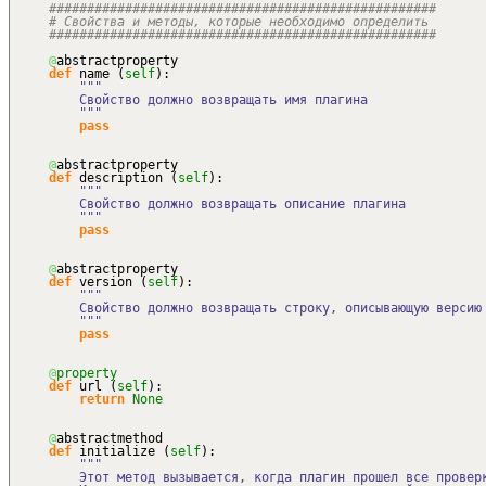
###################################################
# Свойства и методы, которые необходимо определить
###################################################
@
abstractproperty
def
name
(
self
)
:
"""
Свойство должно возвращать имя плагина
"""
pass
@
abstractproperty
def
description
(
self
)
:
"""
Свойство должно возвращать описание плагина
"""
pass
@
abstractproperty
def
version
(
self
)
:
"""
Свойство должно возвращать строку, описывающую версию п
"""
pass
@
property
def
url
(
self
)
:
return
None
@
abstractmethod
def
initialize
(
self
)
:
"""
Этот метод вызывается, когда плагин прошел все провер