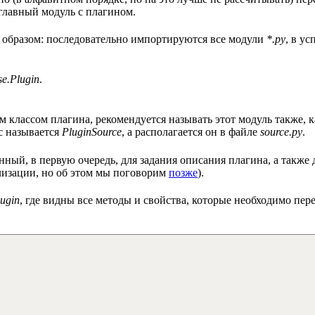
я главный модуль с плагином.
 образом: последовательно импортируются все модули
*.py
, в у
se.Plugin
.
 классом плагина, рекомендуется называть этот модуль также, к
с называется
PluginSource
, а располагается он в файле
source.py
.
нный, в первую очередь, для задания описания плагина, а такж
лизации, но об этом мы поговорим
позже
).
ugin
, где видны все методы и свойства, которые необходимо пер