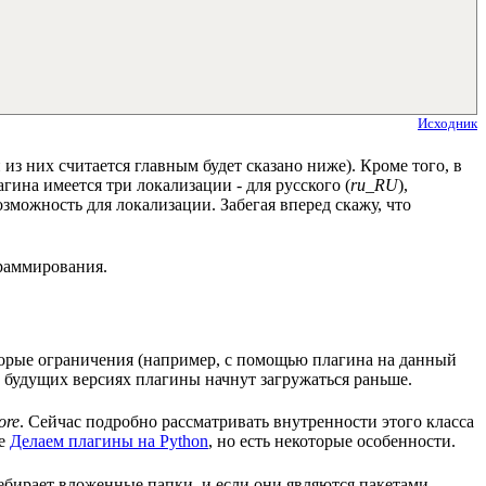
Исходник
 из них считается главным будет сказано ниже). Кроме того, в
гина имеется три локализации - для русского (
ru_RU
),
зможность для локализации. Забегая вперед скажу, что
граммирования.
торые ограничения (например, с помощью плагина на данный
в будущих версиях плагины начнут загружаться раньше.
ore
. Сейчас подробно рассматривать внутренности этого класса
ье
Делаем плагины на Python
, но есть некоторые особенности.
ребирает вложенные папки, и если они являются пакетами