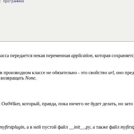
 программой
ласса передается некая переменная
application
, которая сохраняет
 в производном классе не обязательно - это свойство
url
, оно пре
т возвращать
None
.
utWiker, который, правда, пока ничего не будет делать, но зато
myfirstplugin
, а в ней пустой файл
__init__.py
, а также файл
myfirst