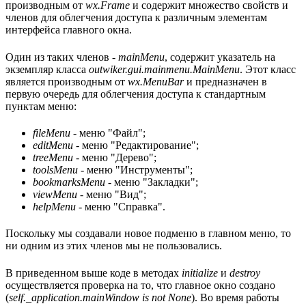
производным от
wx.Frame
и содержит множество свойств и
членов для облегчения доступа к различным элементам
интерфейса главного окна.
Один из таких членов -
mainMenu
, содержит указатель на
экземпляр класса
outwiker.gui.mainmenu.MainMenu
. Этот класс
является производным от
wx.MenuBar
и предназначен в
первую очередь для облегчения доступа к стандартным
пунктам меню:
fileMenu
- меню "Файл";
editMenu
- меню "Редактирование";
treeMenu
- меню "Дерево";
toolsMenu
- меню "Инструменты";
bookmarksMenu
- меню "Закладки";
viewMenu
- меню "Вид";
helpMenu
- меню "Справка".
Поскольку мы создавали новое подменю в главном меню, то
ни одним из этих членов мы не пользовались.
В приведенном выше коде в методах
initialize
и
destroy
осуществляется проверка на то, что главное окно создано
(
self._application.mainWindow is not None
). Во время работы