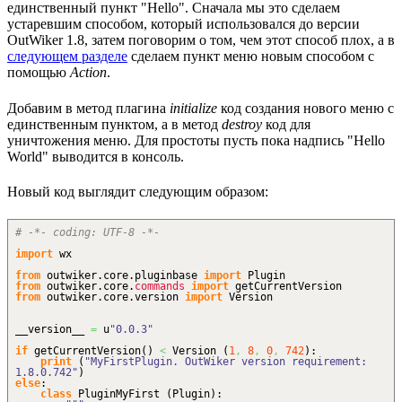
единственный пункт "Hello". Сначала мы это сделаем
устаревшим способом, который использовался до версии
OutWiker 1.8, затем поговорим о том, чем этот способ плох, а в
следующем разделе
сделаем пункт меню новым способом с
помощью
Action
.
Добавим в метод плагина
initialize
код создания нового меню с
единственным пунктом, а в метод
destroy
код для
уничтожения меню. Для простоты пусть пока надпись "Hello
World" выводится в консоль.
Новый код выглядит следующим образом:
# -*- coding: UTF-8 -*-
import
wx
from
outwiker.
core
.
pluginbase
import
Plugin
from
outwiker.
core
.
commands
import
getCurrentVersion
from
outwiker.
core
.
version
import
Version
__version__
=
u
"0.0.3"
if
getCurrentVersion
(
)
<
Version
(
1
,
8
,
0
,
742
)
:
print
(
"MyFirstPlugin. OutWiker version requirement:
1.8.0.742"
)
else
:
class
PluginMyFirst
(
Plugin
)
: