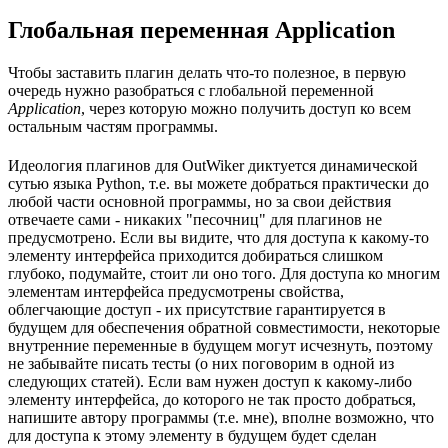
Глобальная переменная Application
Чтобы заставить плагин делать что-то полезное, в первую
очередь нужно разобраться с глобальной переменной
Application
, через которую можно получить доступ ко всем
остальным частям программы.
Идеология плагинов для OutWiker диктуется динамической
сутью языка Python, т.е. вы можете добраться практически до
любой части основной программы, но за свои действия
отвечаете сами - никаких "песочниц" для плагинов не
предусмотрено. Если вы видите, что для доступа к какому-то
элементу интерфейса приходится добираться слишком
глубоко, подумайте, стоит ли оно того. Для доступа ко многим
элементам интерфейса предусмотрены свойства,
облегчающие доступ - их присутствие гарантируется в
будущем для обеспечения обратной совместимости, некоторые
внутренние переменные в будущем могут исчезнуть, поэтому
не забывайте писать тесты (о них поговорим в одной из
следующих статей). Если вам нужен доступ к какому-либо
элементу интерфейса, до которого не так просто добраться,
напишите автору программы (т.е. мне), вполне возможно, что
для доступа к этому элементу в будущем будет сделан