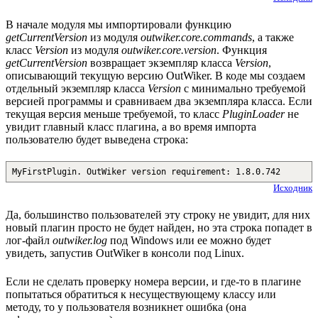
В начале модуля мы импортировали функцию
getCurrentVersion
из модуля
outwiker.core.commands
, а также
класс
Version
из модуля
outwiker.core.version
. Функция
getCurrentVersion
возвращает экземпляр класса
Version
,
описывающий текущую версию OutWiker. В коде мы создаем
отдельный экземпляр класса
Version
с минимально требуемой
версией программы и сравниваем два экземпляра класса. Если
текущая версия меньше требуемой, то класс
PluginLoader
не
увидит главный класс плагина, а во время импорта
пользователю будет выведена строка:
MyFirstPlugin. OutWiker version requirement: 1.8.0.742
Исходник
Да, большинство пользователей эту строку не увидит, для них
новый плагин просто не будет найден, но эта строка попадет в
лог-файл
outwiker.log
под Windows или ее можно будет
увидеть, запустив OutWiker в консоли под Linux.
Если не сделать проверку номера версии, и где-то в плагине
попытаться обратиться к несуществующему классу или
методу, то у пользователя возникнет ошибка (она