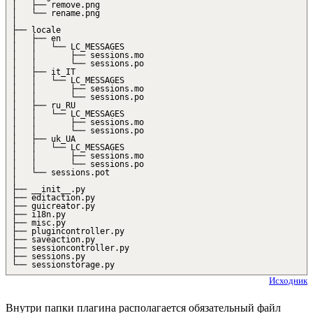
│ ├── remove.png
│ └── rename.png
│
├── locale
│ ├── en
│ │ └── LC_MESSAGES
│ │ ├── sessions.mo
│ │ └── sessions.po
│ ├── it_IT
│ │ └── LC_MESSAGES
│ │ ├── sessions.mo
│ │ └── sessions.po
│ ├── ru_RU
│ │ └── LC_MESSAGES
│ │ ├── sessions.mo
│ │ └── sessions.po
│ ├── uk_UA
│ │ └── LC_MESSAGES
│ │ ├── sessions.mo
│ │ └── sessions.po
│ └── sessions.pot
│
├── __init__.py
├── editaction.py
├── guicreator.py
├── i18n.py
├── misc.py
├── plugincontroller.py
├── saveaction.py
├── sessioncontroller.py
├── sessions.py
└── sessionstorage.py
Исходник
Внутри папки плагина располагается обязательный файл