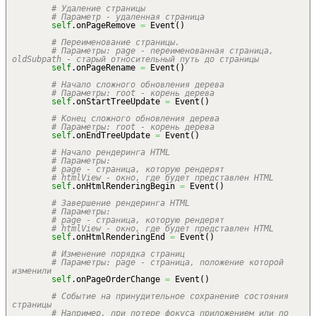
# Удаление страницы
# Параметр - удаленная страница
self
.
onPageRemove
=
Event
(
)
# Переименование страницы.
# Параметры: page - переименованная страница,
oldSubpath - старый относительный путь до страницы
self
.
onPageRename
=
Event
(
)
# Начало сложного обновления дерева
# Параметры: root - корень дерева
self
.
onStartTreeUpdate
=
Event
(
)
# Конец сложного обновления дерева
# Параметры: root - корень дерева
self
.
onEndTreeUpdate
=
Event
(
)
# Начало рендеринга HTML
# Параметры:
# page - страница, которую рендерят
# htmlView - окно, где будет представлен HTML
self
.
onHtmlRenderingBegin
=
Event
(
)
# Завершение рендеринга HTML
# Параметры:
# page - страница, которую рендерят
# htmlView - окно, где будет представлен HTML
self
.
onHtmlRenderingEnd
=
Event
(
)
# Изменение порядка страниц
# Параметры: page - страница, положение которой
изменили
self
.
onPageOrderChange
=
Event
(
)
# Событие на принудительное сохранение состояния
страницы
# Например, при потере фокуса приложением или по