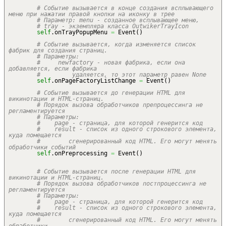
# Событие вызывается в конце создания всплывающего
меню при нажатии правой кнопки на иконку в трее
# Параметр: menu - созданное всплывающее меню,
# tray - экземпляра класса OutwikerTrayIcon
self
.
onTrayPopupMenu
=
Event
(
)
# Событие вызывается, когда изменяется список
фабрик для создания страниц.
# Параметры:
# newfactory - новая фабрика, если она
добавляется, если фабрика
# удаляется, то этот параметр равен None
self
.
onPageFactoryListChange
=
Event
(
)
# Событие вызывается до генерации HTML для
викинотации и HTML-страниц.
# Порядок вызова обработчиков препроцессинга не
регламентируется
# Параметры:
# page - страница, для которой генерится код
# result - список из одного строкового элемента,
куда помещается
# сгенерированный код HTML. Его могут менять
обработчики событий
self
.
onPreprocessing
=
Event
(
)
# Событие вызывается после генерации HTML для
викинотации и HTML-страниц.
# Порядок вызова обработчиков постпроцессинга не
регламентируется
# Параметры:
# page - страница, для которой генерится код
# result - список из одного строкового элемента,
куда помещается
# сгенерированный код HTML. Его могут менять