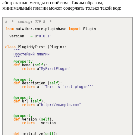
абстрактные методы и свойства. Таким образом,
минимальный плагин может содержать только такой код:
# -*- coding: UTF-8 -*-
from
outwiker.
core
.
pluginbase
import
Plugin
__version__
=
u
"0.0.1"
class
PluginMyFirst
(
Plugin
)
:
"""
Простейший плагин
"""
@
property
def
name
(
self
)
:
return
u
"MyFirstPlugin"
@
property
def
description
(
self
)
:
return
u
'''This is first plugin'''
@
property
def
url
(
self
)
:
return
u
"http://example.com"
@
property
def
version
(
self
)
:
return
__version__
def
initialize
(
self
)
: