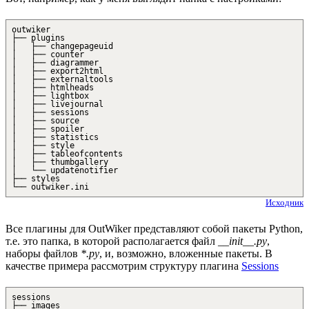
outwiker
├── plugins
│ ├── changepageuid
│ ├── counter
│ ├── diagrammer
│ ├── export2html
│ ├── externaltools
│ ├── htmlheads
│ ├── lightbox
│ ├── livejournal
│ ├── sessions
│ ├── source
│ ├── spoiler
│ ├── statistics
│ ├── style
│ ├── tableofcontents
│ ├── thumbgallery
│ └── updatenotifier
├── styles
└── outwiker.ini
Исходник
Все плагины для OutWiker представляют собой пакеты Python,
т.е. это папка, в которой располагается файл
__init__.py
,
наборы файлов
*.py
, и, возможно, вложенные пакеты. В
качестве примера рассмотрим структуру плагина
Sessions
sessions
├── images