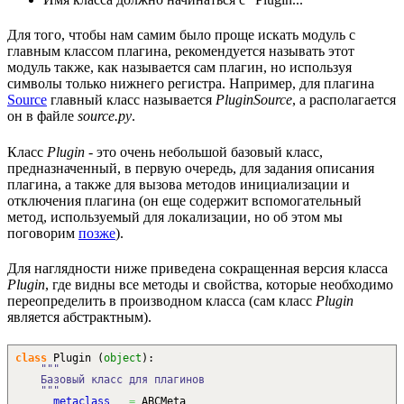
Для того, чтобы нам самим было проще искать модуль с
главным классом плагина, рекомендуется называть этот
модуль также, как называется сам плагин, но используя
символы только нижнего регистра. Например, для плагина
Source
главный класс называется
PluginSource
, а располагается
он в файле
source.py
.
Класс
Plugin
- это очень небольшой базовый класс,
предназначенный, в первую очередь, для задания описания
плагина, а также для вызова методов инициализации и
отключения плагина (он еще содержит вспомогательный
метод, используемый для локализации, но об этом мы
поговорим
позже
).
Для наглядности ниже приведена сокращенная версия класса
Plugin
, где видны все методы и свойства, которые необходимо
переопределить в производном класса (сам класс
Plugin
является абстрактным).
class
Plugin
(
object
)
:
"""
Базовый класс для плагинов
"""
__metaclass__
=
ABCMeta