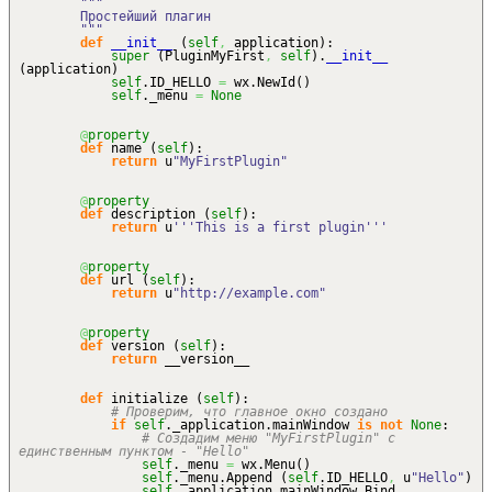
"""
Простейший плагин
"""
def
__init__
(
self
,
application
)
:
super
(
PluginMyFirst
,
self
)
.
__init__
(
application
)
self
.
ID_HELLO
=
wx.
NewId
(
)
self
._menu
=
None
@
property
def
name
(
self
)
:
return
u
"MyFirstPlugin"
@
property
def
description
(
self
)
:
return
u
'''This is a first plugin'''
@
property
def
url
(
self
)
:
return
u
"http://example.com"
@
property
def
version
(
self
)
:
return
__version__
def
initialize
(
self
)
:
# Проверим, что главное окно создано
if
self
._application.
mainWindow
is
not
None
:
# Создадим меню "MyFirstPlugin" с
единственным пунктом - "Hello"
self
._menu
=
wx.
Menu
(
)
self
._menu.
Append
(
self
.
ID_HELLO
,
u
"Hello"
)
self
._application.
mainWindow
.
Bind