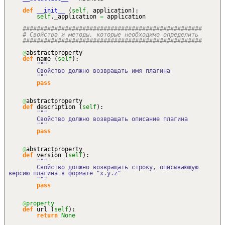
def
__init__
(
self
,
application
)
:
self
._application
=
application
###################################################
# Свойства и методы, которые необходимо определить
###################################################
@
abstractproperty
def
name
(
self
)
:
"""
Свойство должно возвращать имя плагина
"""
pass
@
abstractproperty
def
description
(
self
)
:
"""
Свойство должно возвращать описание плагина
"""
pass
@
abstractproperty
def
version
(
self
)
:
"""
Свойство должно возвращать строку, описывающую
версию плагина в формате "x.y.z"
"""
pass
@
property
def
url
(
self
)
:
return
None