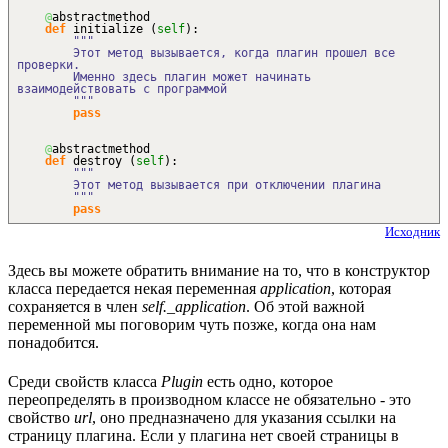
@
abstractmethod
def
initialize
(
self
)
:
"""
Этот метод вызывается, когда плагин прошел все
проверки.
Именно здесь плагин может начинать
взаимодействовать с программой
"""
pass
@
abstractmethod
def
destroy
(
self
)
:
"""
Этот метод вызывается при отключении плагина
"""
pass
Исходник
Здесь вы можете обратить внимание на то, что в конструктор
класса передается некая переменная
application
, которая
сохраняется в член
self._application
. Об этой важной
переменной мы поговорим чуть позже, когда она нам
понадобится.
Среди свойств класса
Plugin
есть одно, которое
переопределять в производном классе не обязательно - это
свойство
url
, оно предназначено для указания ссылки на
страницу плагина. Если у плагина нет своей страницы в