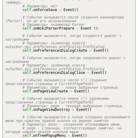
таймеру.
# Параметры: нет
self
.
onForceSave
=
Event
(
)
# Событие вызывается после создания википарсера
(Parser), но до его использования
# Параметры: экземпляр Parser
self
.
onWikiParserPrepare
=
Event
(
)
# Событие вызывается, когда создается диалог с
настройками
# Параметры: экземпляр класса
outwiker.gui.preferences.prefdialog.PrefDialog
self
.
onPreferencesDialogCreate
=
Event
(
)
# Событие вызывается, когда закрывается диалог с
настройками
# Параметры: экземпляр класса
outwiker.gui.preferences.prefdialog.PrefDialog
self
.
onPreferencesDialogClose
=
Event
(
)
# Событие вызывается после (!) создания
представления страницы в CurrentPagePanel
# Параметры: page - новая выбранная страница,
self
.
onPageViewCreate
=
Event
(
)
# Событие вызывается перед (!) удалением
представления страницы в CurrentPagePanel
# Параметры: page - текущая выбранная страница,
self
.
onPageViewDestroy
=
Event
(
)
# Событие вызывается в конце создания всплывающего
меню при нажатии правой кнопки на дереве заметок
# Параметр: menu - созданное всплывающее меню,
# page - страница, соответствующая заметке, на
которую нажали правой кнопкой мыши
self
.
onTreePopupMenu
=
Event
(
)