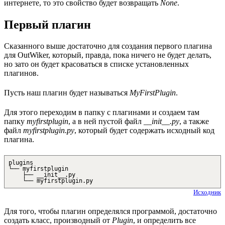
интернете, то это свойство будет возвращать
None
.
Первый плагин
Сказанного выше достаточно для создания первого плагина
для OutWiker, который, правда, пока ничего не будет делать,
но зато он будет красоваться в списке установленных
плагинов.
Пусть наш плагин будет называться
MyFirstPlugin
.
Для этого переходим в папку с плагинами и создаем там
папку
myfirstplugin
, а в ней пустой файл
__init__.py
, а также
файл
myfirstplugin.py
, который будет содержать исходный код
плагина.
plugins
└── myfirstplugin
├── __init__.py
└── myfirstplugin.py
Исходник
Для того, чтобы плагин определялся программой, достаточно
создать класс, производный от
Plugin
, и определить все