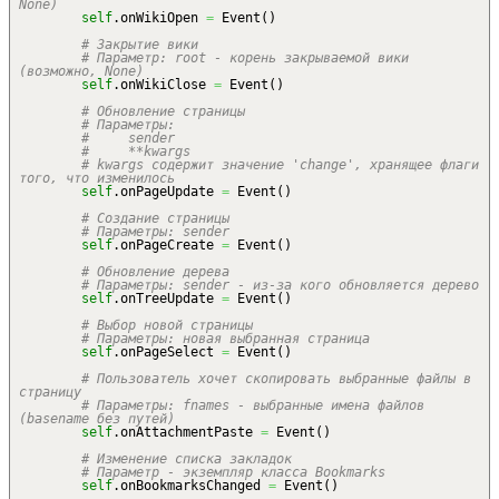
None)
self
.
onWikiOpen
=
Event
(
)
# Закрытие вики
# Параметр: root - корень закрываемой вики
(возможно, None)
self
.
onWikiClose
=
Event
(
)
# Обновление страницы
# Параметры:
# sender
# **kwargs
# kwargs содержит значение 'change', хранящее флаги
того, что изменилось
self
.
onPageUpdate
=
Event
(
)
# Создание страницы
# Параметры: sender
self
.
onPageCreate
=
Event
(
)
# Обновление дерева
# Параметры: sender - из-за кого обновляется дерево
self
.
onTreeUpdate
=
Event
(
)
# Выбор новой страницы
# Параметры: новая выбранная страница
self
.
onPageSelect
=
Event
(
)
# Пользователь хочет скопировать выбранные файлы в
страницу
# Параметры: fnames - выбранные имена файлов
(basename без путей)
self
.
onAttachmentPaste
=
Event
(
)
# Изменение списка закладок
# Параметр - экземпляр класса Bookmarks
self
.
onBookmarksChanged
=
Event
(
)