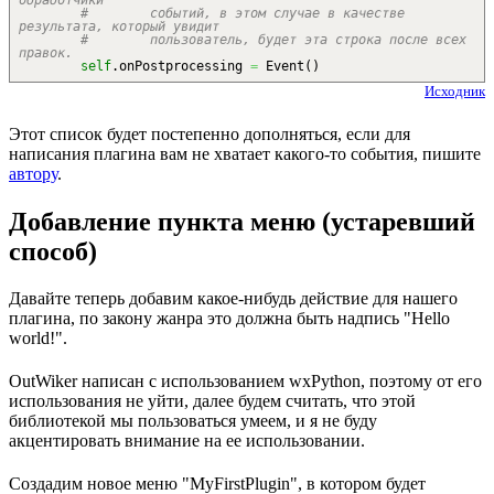
обработчики
# событий, в этом случае в качестве
результата, который увидит
# пользователь, будет эта строка после всех
правок.
self
.
onPostprocessing
=
Event
(
)
Исходник
Этот список будет постепенно дополняться, если для
написания плагина вам не хватает какого-то события, пишите
автору
.
Добавление пункта меню (устаревший
способ)
Давайте теперь добавим какое-нибудь действие для нашего
плагина, по закону жанра это должна быть надпись "Hello
world!".
OutWiker написан с использованием wxPython, поэтому от его
использования не уйти, далее будем считать, что этой
библиотекой мы пользоваться умеем, и я не буду
акцентировать внимание на ее использовании.
Создадим новое меню "MyFirstPlugin", в котором будет