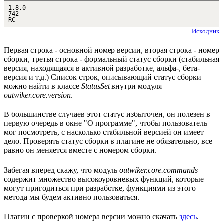
1.8.0
742
RC
Исходник
Первая строка - основной номер версии, вторая строка - номер
сборки, третья строка - формальный статус сборки (стабильная
версия, находящаяся в активной разработке, альфа-, бета-
версия и т.д.) Список строк, описывающий статус сборки
можно найти в классе
StatusSet
внутри модуля
outwiker.core.version
.
В большинстве случаев этот статус избыточен, он полезен в
первую очередь в окне "О программе", чтобы пользователь
мог посмотреть, с насколько стабильной версией он имеет
дело. Проверять статус сборки в плагине не обязательно, все
равно он меняется вместе с номером сборки.
Забегая вперед скажу, что модуль
outwiker.core.commands
содержит множество высокоуровневых функций, которые
могут пригодиться при разработке, функциями из этого
метода мы будем активно пользоваться.
Плагин с проверкой номера версии можно скачать
здесь
.