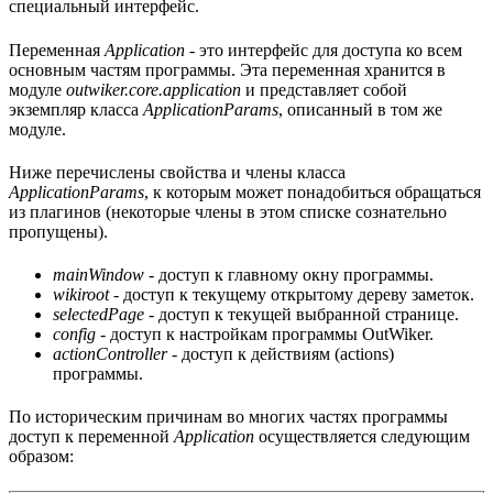
специальный интерфейс.
Переменная
Application
- это интерфейс для доступа ко всем
основным частям программы. Эта переменная хранится в
модуле
outwiker.core.application
и представляет собой
экземпляр класса
ApplicationParams
, описанный в том же
модуле.
Ниже перечислены свойства и члены класса
ApplicationParams
, к которым может понадобиться обращаться
из плагинов (некоторые члены в этом списке сознательно
пропущены).
mainWindow
- доступ к главному окну программы.
wikiroot
- доступ к текущему открытому дереву заметок.
selectedPage
- доступ к текущей выбранной странице.
config
- доступ к настройкам программы OutWiker.
actionController
- доступ к действиям (actions)
программы.
По историческим причинам во многих частях программы
доступ к переменной
Application
осуществляется следующим
образом: