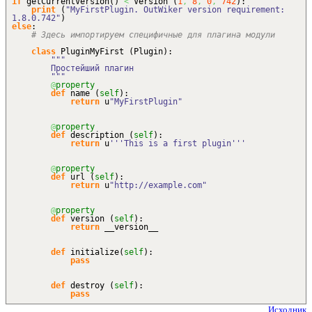
if
getCurrentVersion
(
)
<
Version
(
1
,
8
,
0
,
742
)
:
print
(
"MyFirstPlugin. OutWiker version requirement:
1.8.0.742"
)
else
:
# Здесь импортируем специфичные для плагина модули
class
PluginMyFirst
(
Plugin
)
:
"""
Простейший плагин
"""
@
property
def
name
(
self
)
:
return
u
"MyFirstPlugin"
@
property
def
description
(
self
)
:
return
u
'''This is a first plugin'''
@
property
def
url
(
self
)
:
return
u
"http://example.com"
@
property
def
version
(
self
)
:
return
__version__
def
initialize
(
self
)
:
pass
def
destroy
(
self
)
:
pass
Исходник