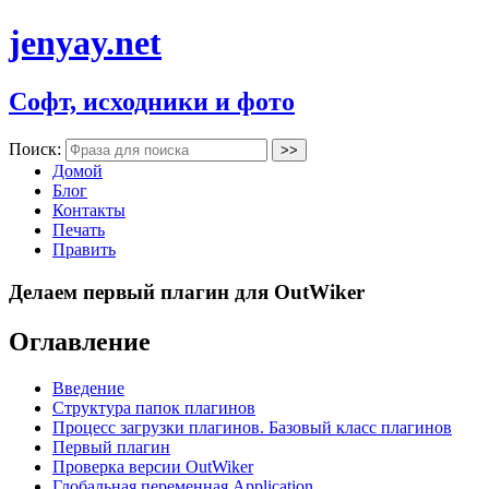
jenyay.net
Софт, исходники и фото
Поиск:
Домой
Блог
Контакты
Печать
Править
Делаем первый плагин для OutWiker
Оглавление
Введение
Структура папок плагинов
Процесс загрузки плагинов. Базовый класс плагинов
Первый плагин
Проверка версии OutWiker
Глобальная переменная Application