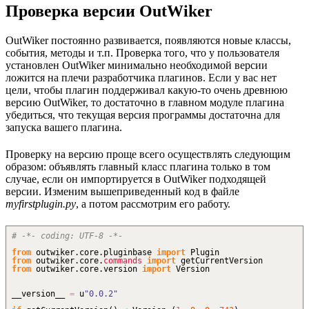
Проверка версии OutWiker
OutWiker постоянно развивается, появляются новые классы,
события, методы и т.п. Проверка того, что у пользователя
установлен OutWiker минимально необходимой версии
ложится на плечи разработчика плагинов. Если у вас нет
цели, чтобы плагин поддерживал какую-то очень древнюю
версию OutWiker, то достаточно в главном модуле плагина
убедиться, что текущая версия программы достаточна для
запуска вашего плагина.
Проверку на версию проще всего осуществлять следующим
образом: объявлять главный класс плагина только в том
случае, если он импортируется в OutWiker подходящей
версии. Изменим вышеприведенный код в файле
myfirstplugin.py
, а потом рассмотрим его работу.
# -*- coding: UTF-8 -*-
from
outwiker.
core
.
pluginbase
import
Plugin
from
outwiker.
core
.
commands
import
getCurrentVersion
from
outwiker.
core
.
version
import
Version
__version__
=
u
"0.0.2"