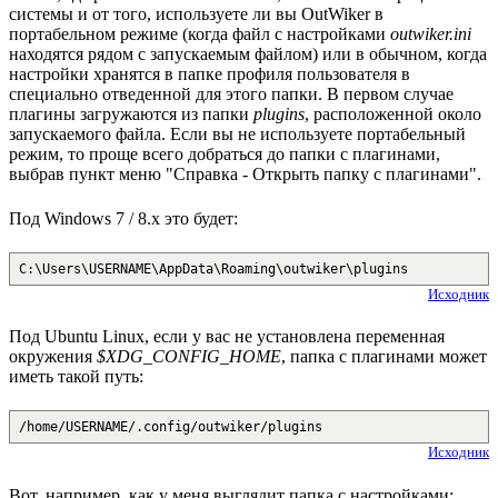
системы и от того, используете ли вы OutWiker в
портабельном режиме (когда файл с настройками
outwiker.ini
находятся рядом с запускаемым файлом) или в обычном, когда
настройки хранятся в папке профиля пользователя в
специально отведенной для этого папки. В первом случае
плагины загружаются из папки
plugins
, расположенной около
запускаемого файла. Если вы не используете портабельный
режим, то проще всего добраться до папки с плагинами,
выбрав пункт меню "Справка - Открыть папку с плагинами".
Под Windows 7 / 8.x это будет:
C:\Users\USERNAME\AppData\Roaming\outwiker\plugins
Исходник
Под Ubuntu Linux, если у вас не установлена переменная
окружения
$XDG_CONFIG_HOME
, папка с плагинами может
иметь такой путь:
/home/USERNAME/.config/outwiker/plugins
Исходник
Вот, например, как у меня выглядит папка с настройками: