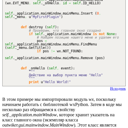
(
wx.
EVT_MENU
,
self
._onHello
,
id
=
self
.
ID_HELLO
)
self
._application.
mainWindow
.
mainMenu
.
Insert
(
0
,
self
._menu
,
u
"MyFirstPlugin"
)
def
destroy
(
self
)
:
# Проверим, что главное окно создано
if
self
._application.
mainWindow
is
not
None
:
# Найдем позицию нашего меню и удалим его
pos
=
self
._application.
mainWindow
.
mainMenu
.
FindMenu
(
self
._menu.
GetTitle
(
)
)
if
pos
!=
wx.
NOT_FOUND
:
self
._application.
mainWindow
.
mainMenu
.
Remove
(
pos
)
def
_onHello
(
self
,
event
)
:
"""
Действие на выбор пункта меню "Hello"
"""
print
u
"Hello World!"
Исходник
В этом примере мы импортировали модуль
wx
, поскольку
начинаем работать с библиотекой wxPython. Затем в коде мы
несколько раз обращаемся к свойству
self._application.mainWindow
, которое хранит указатель на
класс главного окна (экземпляр класса
outwiker.gui.mainwindow.MainWindow
). Этот класс является