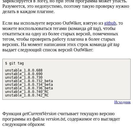
зафиксируется в логе), но при этом программа может упасть.
Разумеется, это недопустимо, поэтому такую проверку нужно
делать в каждом плагине.
Если вы используете версию OutWiker, взятую из
github
, то
можете воспользоваться тегами (команда
git tag
), чтобы
откатиться на одну из более старых версий, помеченных
тегом, чтобы проверить работу плагина в более старых
версиях. На момент написания этих строк команда
git tag
выдает следующий список версий OutWiker:
$ git tag
unstable_1.8.0.688
unstable_1.8.0.690
unstable_1.8.0.730
unstable_1.8.0.732_beta
unstable_1.8.0.734_beta
unstable_1.8.0.736_beta
unstable_1.8.0.740_RC
unstable_1.8.0.742_RC
Исходник
Функция
getCurrentVersion
считывает текущую версию
программы из файла
version.txt
, содержимое его выглядит
следующим образом: