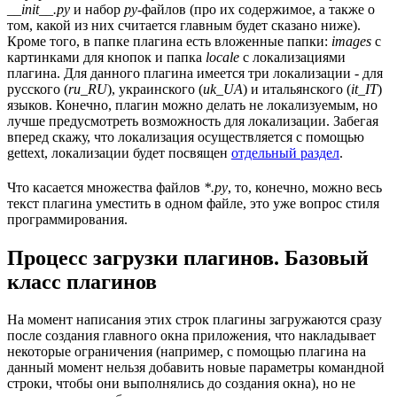
__init__.py
и набор
py
-файлов (про их содержимое, а также о
том, какой из них считается главным будет сказано ниже).
Кроме того, в папке плагина есть вложенные папки:
images
с
картинками для кнопок и папка
locale
с локализациями
плагина. Для данного плагина имеется три локализации - для
русского (
ru_RU
), украинского (
uk_UA
) и итальянского (
it_IT
)
языков. Конечно, плагин можно делать не локализуемым, но
лучше предусмотреть возможность для локализации. Забегая
вперед скажу, что локализация осуществляется с помощью
gettext, локализации будет посвящен
отдельный раздел
.
Что касается множества файлов
*.py
, то, конечно, можно весь
текст плагина уместить в одном файле, это уже вопрос стиля
программирования.
Процесс загрузки плагинов. Базовый
класс плагинов
На момент написания этих строк плагины загружаются сразу
после создания главного окна приложения, что накладывает
некоторые ограничения (например, с помощью плагина на
данный момент нельзя добавить новые параметры командной
строки, чтобы они выполнялись до создания окна), но не