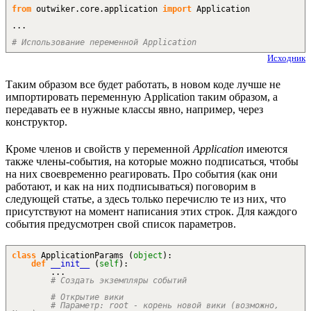
from
outwiker.
core
.
application
import
Application
...
# Использование переменной Application
Исходник
Таким образом все будет работать, в новом коде лучше не
импортировать переменную Application таким образом, а
передавать ее в нужные классы явно, например, через
конструктор.
Кроме членов и свойств у переменной
Application
имеются
также члены-события, на которые можно подписаться, чтобы
на них своевременно реагировать. Про события (как они
работают, и как на них подписываться) поговорим в
следующей статье, а здесь только перечислю те из них, что
присутствуют на момент написания этих строк. Для каждого
события предусмотрен свой список параметров.
class
ApplicationParams
(
object
)
:
def
__init__
(
self
)
:
...
# Создать экземпляры событий
# Открытие вики
# Параметр: root - корень новой вики (возможно,