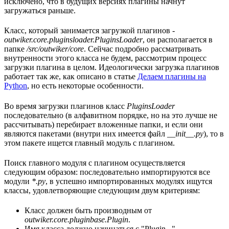
исключено, что в будущих версиях плагины начнут
загружаться раньше.
Класс, который занимается загрузкой плагинов -
outwiker.core.pluginsloader.PluginsLoader
, он располагается в
папке
/src/outwiker/core
. Сейчас подробно рассматривать
внутренности этого класса не будем, рассмотрим процесс
загрузки плагина в целом. Идеологически загрузка плагинов
работает так же, как описано в статье
Делаем плагины на
Python
, но есть некоторые особенности.
Во время загрузки плагинов класс
PluginsLoader
последовательно (в алфавитном порядке, но на это лучше не
рассчитывать) перебирает вложенные папки, и если они
являются пакетами (внутри них имеется файл
__init__.py
), то в
этом пакете ищется главный модуль с плагином.
Поиск главного модуля с плагином осуществляется
следующим образом: последовательно импортируются все
модули
*.py
, в успешно импортированных модулях ищутся
классы, удовлетворяющие следующим двум критериям:
Класс должен быть производным от
outwiker.core.pluginbase.Plugin
.
Имя класса должно начинаться с "Plugin..."