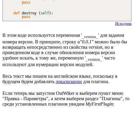
pass
def
destroy
(
self
)
:
pass
Исходник
В этом коде используется переменная '
' для задания
_version_
номера версии. В принципе, строку
u"0.0.1"
можно было бы
возвращать непосредственно из свойства
version
, но в
приведенном коде в случае обновления номера версии
удобнее искать, к тому же, переменную '
' часто
_version_
используют для нумерации версии модулей.
Весь текст мы пишем на английском языке, поскольку в
будущем будем добавлять
локализации
для плагина.
Если теперь мы запустим OutWiker и выберем пункт меню
"Правка - Параметры", а затем выберем раздел "Плагины", то
среди установленных плагинов увидим
MyFirstPlugin
: