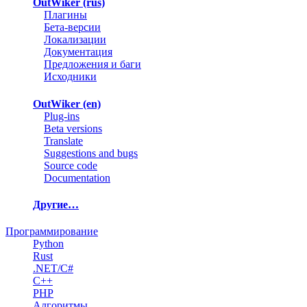
OutWiker (rus)
Плагины
Бета-версии
Локализации
Документация
Предложения и баги
Исходники
OutWiker (en)
Plug-ins
Beta versions
Translate
Suggestions and bugs
Source code
Documentation
Другие…
Программирование
Python
Rust
.NET/C#
C++
PHP
Алгоритмы