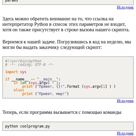
param3
Исходник
Здесь можно обратить внимание на то, что ссылка на
интерпретатор Python в список этих параметров не входит,
хотя он также присутствует в строке вызова нашего скрипта.
Вернемся к нашей задаче. Погрузившись в код на неделю, мы
могли бы выдать заказчику следующий скрипт:
#!/usr/bin/python
# -*- coding: UTF-8 -*-
import
sys
if
__name__
==
"__main__"
:
if
len
(
sys
.
argv
)
>
1
:
print
(
"Привет, {}!"
.
format
(
sys
.
argv
[
1
]
)
)
else
:
print
(
"Привет, мир!"
)
Исходник
Теперь, если программа вызывается с помощью команды
python coolprogram.py
Исходник