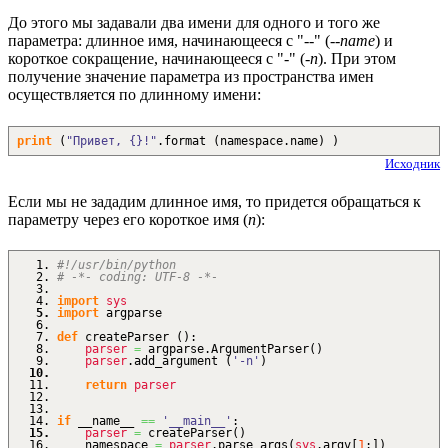
До этого мы задавали два имени для одного и того же
параметра: длинное имя, начинающееся с "--" (
--name
) и
короткое сокращение, начинающееся с "-" (
-n
). При этом
получение значение параметра из пространства имен
осуществляется по длинному имени:
print
(
"Привет, {}!"
.
format
(
namespace.
name
)
)
Исходник
Если мы не зададим длинное имя, то придется обращаться к
параметру через его короткое имя (
n
):
#!/usr/bin/python
# -*- coding: UTF-8 -*-
import
sys
import
argparse
def
createParser
(
)
:
parser
=
argparse.
ArgumentParser
(
)
parser
.
add_argument
(
'-n'
)
return
parser
if
__name__
==
'__main__'
:
parser
=
createParser
(
)
namespace
=
parser
.
parse_args
(
sys
.
argv
[
1
:
]
)