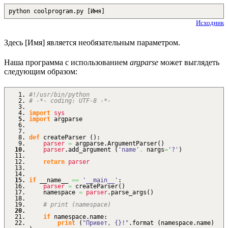
python coolprogram.py [Имя]
Исходник
Здесь [Имя] является необязательным параметром.
Наша программа с использованием
argparse
может выглядеть
следующим образом:
#!/usr/bin/python
# -*- coding: UTF-8 -*-
import
sys
import
argparse
def
createParser
(
)
:
parser
=
argparse.
ArgumentParser
(
)
parser
.
add_argument
(
'name'
,
nargs
=
'?'
)
return
parser
if
__name__
==
'__main__'
:
parser
=
createParser
(
)
namespace
=
parser
.
parse_args
(
)
# print (namespace)
if
namespace.
name
:
print
(
"Привет, {}!"
.
format
(
namespace.
name
)