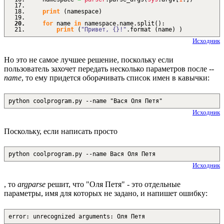
print
(
namespace
)
for
name
in
namespace.
name
.
split
(
)
:
print
(
"Привет, {}!"
.
format
(
name
)
)
Исходник
Но это не самое лучшее решение, поскольку если
пользователь захочет передать несколько параметров после
--
name
, то ему придется оборачивать список имен в кавычки:
python coolprogram.py --name "Вася Оля Петя"
Исходник
Поскольку, если написать просто
python coolprogram.py --name Вася Оля Петя
Исходник
, то
argparse
решит, что "Оля Петя" - это отдельные
параметры, имя для которых не задано, и напишет ошибку:
error: unrecognized arguments: Оля Петя