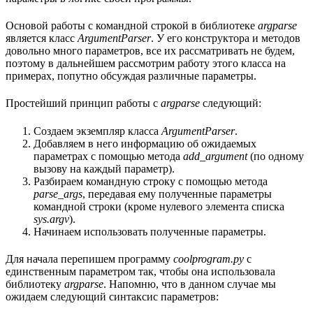
Основой работы с командной строкой в библиотеке
argparse
является класс
ArgumentParser
. У его конструктора и методов
довольно много параметров, все их рассматривать не будем,
поэтому в дальнейшем рассмотрим работу этого класса на
примерах, попутно обсуждая различные параметры.
Простейший принцип работы с
argparse
следующий:
Создаем экземпляр класса
ArgumentParser
.
Добавляем в него информацию об ожидаемых
параметрах с помощью метода
add_argument
(по одному
вызову на каждый параметр).
Разбираем командную строку с помощью метода
parse_args
, передавая ему полученные параметры
командной строки (кроме нулевого элемента списка
sys.argv
).
Начинаем использовать полученные параметры.
Для начала перепишем программу
coolprogram.py
с
единственным параметром так, чтобы она использовала
библиотеку
argparse
. Напомню, что в данном случае мы
ожидаем следующий синтаксис параметров: