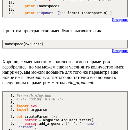
print
(
namespace
)
print
(
"Привет, {}!"
.
format
(
namespace.
n
)
)
Исходник
При этом пространство имен будет выглядеть как:
Namespace(n='Вася')
Исходник
Хорошо, с уменьшением количества имен параметров
разобрались, но мы можем еще и увеличить количество имен,
например, мы можем добавить для того же параметра еще
новое имя
--username
, для этого достаточно его добавить
следующим параметром метода
add_argument
:
#!/usr/bin/python
# -*- coding: UTF-8 -*-
import
sys
import
argparse
def
createParser
(
)
:
parser
=
argparse.
ArgumentParser
(
)
parser
.
add_argument
(
'-n'
,
'--name'
,
'--
username'
)