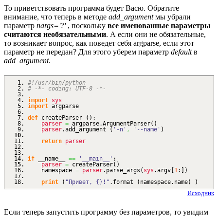
То приветствовать программа будет Васю. Обратите
внимание, что теперь в методе
add_argument
мы убрали
параметр
nargs='?'
, поскольку
все именованные параметры
считаются необязательными
. А если они не обязательные,
то возникает вопрос, как поведет себя argparse, если этот
параметр не передан? Для этого уберем параметр
default
в
add_argument
.
#!/usr/bin/python
# -*- coding: UTF-8 -*-
import
sys
import
argparse
def
createParser
(
)
:
parser
=
argparse.
ArgumentParser
(
)
parser
.
add_argument
(
'-n'
,
'--name'
)
return
parser
if
__name__
==
'__main__'
:
parser
=
createParser
(
)
namespace
=
parser
.
parse_args
(
sys
.
argv
[
1
:
]
)
print
(
"Привет, {}!"
.
format
(
namespace.
name
)
)
Исходник
Если теперь запустить программу без параметров, то увидим