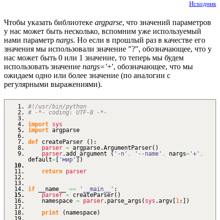
Исходник
Чтобы указать библиотеке
argparse
, что значений параметров
у нас может быть несколько, вспомним уже используемый
нами параметр
nargs
. Но если в прошлый раз в качестве его
значения мы использовали значение "?", обозначающее, что у
нас может быть 0 или 1 значение, то теперь мы будем
использовать значение
nargs='+
', обозначающее, что мы
ожидаем одно или более значение (по аналогии с
регулярными выражениями).
#!/usr/bin/python
# -*- coding: UTF-8 -*-
import
sys
import
argparse
def
createParser
(
)
:
parser
=
argparse.
ArgumentParser
(
)
parser
.
add_argument
(
'-n'
,
'--name'
,
nargs
=
'+'
,
default
=
[
'мир'
]
)
return
parser
if
__name__
==
'__main__'
:
parser
=
createParser
(
)
namespace
=
parser
.
parse_args
(
sys
.
argv
[
1
:
]
)
print
(
namespace
)