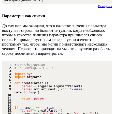
Namespace(name='Вася')
Исходник
Параметры как списки
До сих пор мы ожидали, что в качестве значения параметра
выступает строка, но бывают ситуации, когда необходимо,
чтобы в качестве значения параметра принимался список
строк. Например, пусть нам теперь нужно изменить
программу так, чтобы мы могли приветствовать нескольких
человек. Первое, что приходит на ум - это вручную разобрать
строку после имени параметра, т.е.
#!/usr/bin/python
# -*- coding: UTF-8 -*-
import
sys
import
argparse
def
createParser
(
)
:
parser
=
argparse.
ArgumentParser
(
)
parser
.
add_argument
(
'-n'
,
'--name'
,
default
=
'мир'
)
return
parser
if
__name__
==
'__main__'
:
parser
=
createParser
(
)
namespace
=
parser
.
parse_args
(
sys
.
argv
[
1
:
]
)