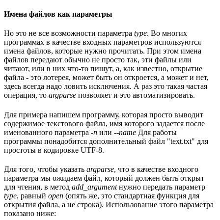
Имена файлов как параметры
Но это не все возможности параметра
type
. Во многих
программах в качестве входных параметров используются
имена файлов, которые нужно прочитать. При этом имена
файлов передают обычно не просто так, эти файлы или
читают, или в них что-то пишут, а, как известно, открытие
файла - это лотерея, может быть он откроется, а может и нет,
здесь всегда надо ловить исключения. А раз это такая частая
операция, то
argparse
позволяет и это автоматизировать.
Для примера напишем программу, которая просто выводит
содержимое текстового файла, имя которого задается после
именованного параметра
-n
или
--name
Для работы
программы понадобится дополнительный файл "text.txt" для
простоты в кодировке UTF-8.
Для того, чтобы указать
argparse
, что в качестве входного
параметра мы ожидаем файл, который должен быть открыт
для чтения, в метод
add_argument
нужно передать параметр
type
, равный
open
(опять же, это стандартная функция для
открытия файла, а не строка). Использование этого параметра
показано ниже: