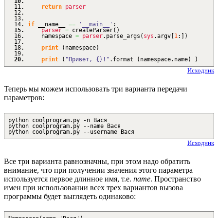
return
parser
if
__name__
==
'__main__'
:
parser
=
createParser
(
)
namespace
=
parser
.
parse_args
(
sys
.
argv
[
1
:
]
)
print
(
namespace
)
print
(
"Привет, {}!"
.
format
(
namespace.
name
)
)
Исходник
Теперь мы можем использовать три варианта передачи
параметров:
python coolprogram.py -n Вася
python coolprogram.py --name Вася
python coolprogram.py --username Вася
Исходник
Все три варианта равнозначны, при этом надо обратить
внимание, что при получении значения этого параметра
используется первое длинное имя, т.е.
name
. Пространство
имен при использовании всех трех вариантов вызова
программы будет выглядеть одинаково: