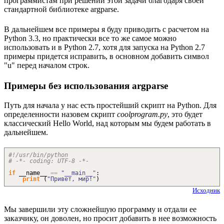
программистам при решении этой задачи благодаря своей
стандартной библиотеке argparse.
В дальнейшем все примеры я буду приводить с расчетом на
Python 3.3, но практически все то же самое можно
использовать и в Python 2.7, хотя для запуска на Python 2.7
примеры придется исправить, в основном добавить символ
"u" перед началом строк.
Примеры без использования argparse
Путь для начала у нас есть простейший скрипт на Python. Для
определенности назовем скрипт
coolprogram.py
, это будет
классический Hello World, над которым мы будем работать в
дальнейшем.
#!/usr/bin/python
# -*- coding: UTF-8 -*-
if
__name__
==
"__main__"
:
print
(
"Привет, мир!"
)
Исходник
Мы завершили эту сложнейшую программу и отдали ее
заказчику, он доволен, но просит добавить в нее возможность