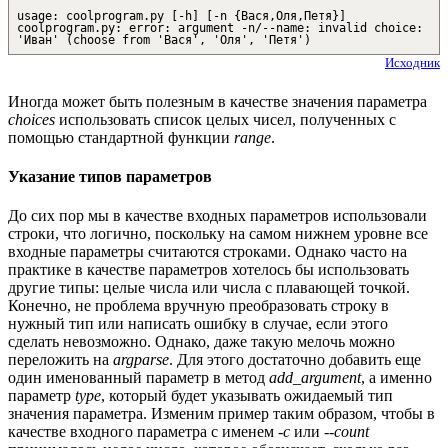
usage: coolprogram.py [-h] [-n {Вася,Оля,Петя}]
coolprogram.py: error: argument -n/--name: invalid choice:
'Иван' (choose from 'Вася', 'Оля', 'Петя')
Исходник
Иногда может быть полезным в качестве значения параметра
choices
использовать список целых чисел, полученных с
помощью стандартной функции
range
.
Указание типов параметров
До сих пор мы в качестве входных параметров использовали
строки, что логично, поскольку на самом нижнем уровне все
входные параметры считаются строками. Однако часто на
практике в качестве параметров хотелось бы использовать
другие типы: целые числа или числа с плавающей точкой.
Конечно, не проблема вручную преобразовать строку в
нужный тип или написать ошибку в случае, если этого
сделать невозможно. Однако, даже такую мелочь можно
переложить на
argparse
. Для этого достаточно добавить еще
один именованный параметр в метод
add_argument
, а именно
параметр
type
, который будет указывать ожидаемый тип
значения параметра. Изменим пример таким образом, чтобы в
качестве входного параметра с именем
-c
или
--count