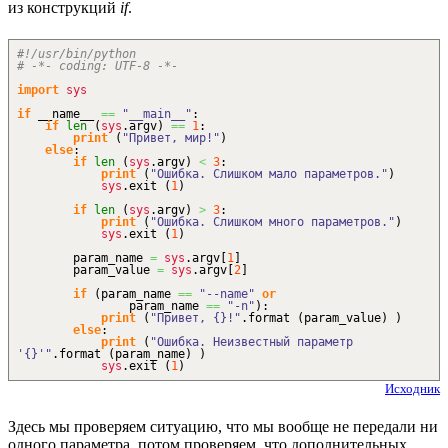
из конструкций
if
.
#!/usr/bin/python
# -*- coding: UTF-8 -*-
import
sys
if
__name__
==
"__main__"
:
if
len
(
sys
.
argv
)
==
1
:
print
(
"Привет, мир!"
)
else
:
if
len
(
sys
.
argv
)
<
3
:
print
(
"Ошибка. Слишком мало параметров."
)
sys
.
exit
(
1
)
if
len
(
sys
.
argv
)
>
3
:
print
(
"Ошибка. Слишком много параметров."
)
sys
.
exit
(
1
)
param_name
=
sys
.
argv
[
1
]
param_value
=
sys
.
argv
[
2
]
if
(
param_name
==
"--name"
or
param_name
==
"-n"
)
:
print
(
"Привет, {}!"
.
format
(
param_value
)
)
else
:
print
(
"Ошибка. Неизвестный параметр
'{}'"
.
format
(
param_name
)
)
sys
.
exit
(
1
)
Исходник
Здесь мы проверяем ситуацию, что мы вообще не передали ни
одного параметра, потом проверяем, что дополнительных