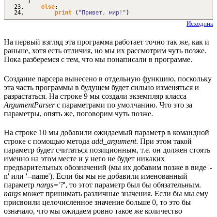
)
else
:
print
(
"Привет, мир!"
)
Исходник
На первый взгляд эта программа работает точно так же, как и
раньше, хотя есть отличия, но мы их рассмотрим чуть позже.
Пока разберемся с тем, что мы понаписали в программе.
Создание парсера вынесено в отдельную функцию, поскольку
эта часть программы в будущем будет сильно изменяться и
разрастаться. На строке 9 мы создали экземпляр класса
ArgumentParser
с параметрами по умолчанию. Что это за
параметры, опять же, поговорим чуть позже.
На строке 10 мы добавили ожидаемый параметр в командной
строке с помощью метода
add_argument
. При этом такой
параметр будет считаться позиционным, т.е. он должен стоять
именно на этом месте и у него не будет никаких
предварительных обозначений (мы их добавим позже в виде '-
n' или '--name'). Если бы мы не добавили именованный
параметр
nargs='?
', то этот параметр был бы обязательным.
nargs
может принимать различные значения. Если бы мы ему
присвоили целочисленное значение больше 0, то это бы
означало, что мы ожидаем ровно такое же количество