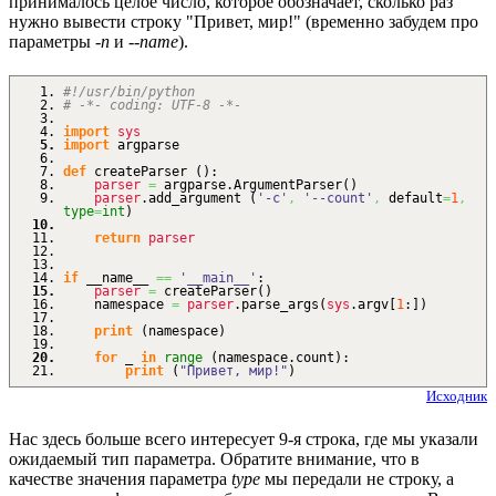
принималось целое число, которое обозначает, сколько раз
нужно вывести строку "Привет, мир!" (временно забудем про
параметры
-n
и
--name
).
#!/usr/bin/python
# -*- coding: UTF-8 -*-
import
sys
import
argparse
def
createParser
(
)
:
parser
=
argparse.
ArgumentParser
(
)
parser
.
add_argument
(
'-c'
,
'--count'
,
default
=
1
,
type
=
int
)
return
parser
if
__name__
==
'__main__'
:
parser
=
createParser
(
)
namespace
=
parser
.
parse_args
(
sys
.
argv
[
1
:
]
)
print
(
namespace
)
for
_
in
range
(
namespace.
count
)
:
print
(
"Привет, мир!"
)
Исходник
Нас здесь больше всего интересует 9-я строка, где мы указали
ожидаемый тип параметра. Обратите внимание, что в
качестве значения параметра
type
мы передали не строку, а