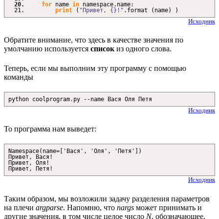
for
name
in
namespace.
name
:
print
(
"Привет, {}!"
.
format
(
name
)
)
Исходник
Обратите внимание, что здесь в качестве значения по
умолчанию используется
список
из одного слова.
Теперь, если мы выполним эту программу с помощью
команды
python coolprogram.py --name Вася Оля Петя
Исходник
То программа нам выведет:
Namespace(name=['Вася', 'Оля', 'Петя'])
Привет, Вася!
Привет, Оля!
Привет, Петя!
Исходник
Таким образом, мы возложили задачу разделения параметров
на плечи
argparse
. Напомню, что
nargs
может принимать и
другие значения, в том числе целое число
N
, обозначающее,