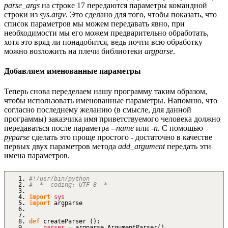
parse_args
на строке 17 передаются параметры командной
строки из
sys.argv
. Это сделано для того, чтобы показать, что
список параметров мы можем передавать явно, при
необходимости мы его можем предварительно обработать,
хотя это вряд ли понадобится, ведь почти всю обработку
можно возложить на плечи библиотеки
argparse
.
Добавляем именованные параметры
Теперь снова переделаем нашу программу таким образом,
чтобы использовать именованные параметры. Напомню, что
согласно последнему желанию (в смысле, для данной
программы) заказчика имя приветствуемого человека должно
передаваться после параметра
--name
или
-n
. С помощью
pyparse
сделать это проще простого - достаточно в качестве
первых двух параметров метода
add_argument
передать эти
имена параметров.
#!/usr/bin/python
# -*- coding: UTF-8 -*-
import
sys
import
argparse
def
createParser
(
)
:
parser
=
argparse.
ArgumentParser
(
)