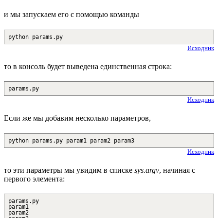
и мы запускаем его с помощью команды
python params.py
Исходник
то в консоль будет выведена единственная строка:
params.py
Исходник
Если же мы добавим несколько параметров,
python params.py param1 param2 param3
Исходник
то эти параметры мы увидим в списке
sys.argv
, начиная с
первого элемента:
params.py
param1
param2