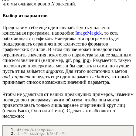
что мы ожидаем ровно
N
значений.
Выбор из вариантов
Представим себе еще один случай. Пусть у нас есть
консольная программа, наподобие
ImageMagick
, то есть
работающая с графикой. Наверняка эта программа будет
поддерживать ограниченное количество форматов
графических файлов. В этом случае может понадобиться
ограничить значения некоторого параметра заранее заданным
списком значений (например, gif, png, jpg). Разумеется, такую
несложную проверку мы могли бы сделать и сами, но лучше
пусть этим займется
argparse
. Для этого достаточно в метод
add_argument
передать еще один параметр -
choices
, который
принимает список возможных значений параметра.
Чтобы не удаляться от наших предыдущих примеров, изменим
последнюю программу таким образом, чтобы она могла
приветствовать только лишь заранее очерченный круг лиц
(неких Васю, Олю или Петю). Сделать это абсолютно
несложно:
#!/usr/bin/python
# -*- coding: UTF-8 -*-