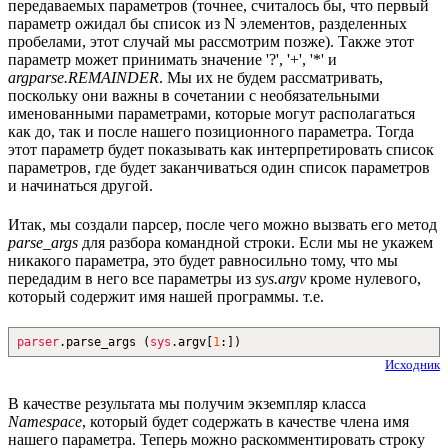
передаваемых параметров (точнее, считалось бы, что первый
параметр ожидал бы список из N элементов, разделенных
пробелами, этот случай мы рассмотрим позже). Также этот
параметр может принимать значение '?', '+', '*' и
argparse.REMAINDER
. Мы их не будем рассматривать,
поскольку они важны в сочетании с необязательными
именованными параметрами, которые могут располагаться
как до, так и после нашего позиционного параметра. Тогда
этот параметр будет показывать как интерпретировать список
параметров, где будет заканчиваться один список параметров
и начинаться другой.
Итак, мы создали парсер, после чего можно вызвать его метод
parse_args
для разбора командной строки. Если мы не укажем
никакого параметра, это будет равносильно тому, что мы
передадим в него все параметры из
sys.argv
кроме нулевого,
который содержит имя нашей программы. т.е.
parser
.
parse_args
(
sys
.
argv
[
1
:
]
)
Исходник
В качестве результата мы получим экземпляр класса
Namespace
, который будет содержать в качестве члена имя
нашего параметра. Теперь можно раскомментировать строку