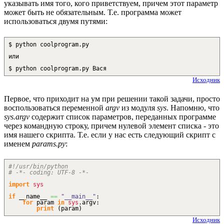
указывать имя того, кого приветствуем, причем этот параметр
может быть не обязательным. Т.е. программа может
использоваться двумя путями:
$ python coolprogram.py
или
$ python coolprogram.py Вася
Исходник
Первое, что приходит на ум при решении такой задачи, просто
воспользоваться переменной
argv
из модуля
sys
. Напомню, что
sys.argv
содержит список параметров, переданных программе
через командную строку, причем нулевой элемент списка - это
имя нашего скрипта. Т.е. если у нас есть следующий скрипт с
именем
params.py
:
#!/usr/bin/python
# -*- coding: UTF-8 -*-
import
sys
if
__name__
==
"__main__"
:
for
param
in
sys
.
argv
:
print
(
param
)
Исходник