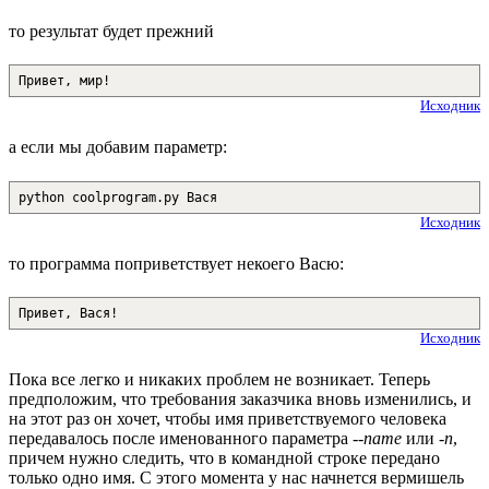
то результат будет прежний
Привет, мир!
Исходник
а если мы добавим параметр:
python coolprogram.py Вася
Исходник
то программа поприветствует некоего Васю:
Привет, Вася!
Исходник
Пока все легко и никаких проблем не возникает. Теперь
предположим, что требования заказчика вновь изменились, и
на этот раз он хочет, чтобы имя приветствуемого человека
передавалось после именованного параметра
--name
или
-n
,
причем нужно следить, что в командной строке передано
только одно имя. С этого момента у нас начнется вермишель