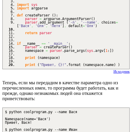
import
sys
import
argparse
def
createParser
(
)
:
parser
=
argparse.
ArgumentParser
(
)
parser
.
add_argument
(
'-n'
,
'--name'
,
choices
=
[
'Вася'
,
'Оля'
,
'Петя'
]
,
default
=
'Оля'
)
return
parser
if
__name__
==
'__main__'
:
parser
=
createParser
(
)
namespace
=
parser
.
parse_args
(
sys
.
argv
[
1
:
]
)
print
(
namespace
)
print
(
"Привет, {}!"
.
format
(
namespace.
name
)
)
Исходник
Теперь, если мы передадим в качестве параметра одно из
перечисленных имен, то программа будет работать, как и
прежде, однако незнакомых людей она откажется
приветствовать:
$ python coolprogram.py --name Вася
Namespace(name='Вася')
Привет, Вася!
$ python coolprogram.py --name Иван