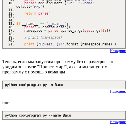
parser
.
add_argument
(
'-n'
,
'--name'
,
default
=
'мир'
)
return
parser
if
__name__
==
'__main__'
:
parser
=
createParser
(
)
namespace
=
parser
.
parse_args
(
sys
.
argv
[
1
:
]
)
# print (namespace)
print
(
"Привет, {}!"
.
format
(
namespace.
name
)
)
Исходник
Теперь, если мы запустим программу без параметров, то
увидим знакомое "Привет, мир!", а если мы запустим
программу с помощью команды
python coolprogram.py -n Вася
Исходник
или
python coolprogram.py --name Вася
Исходник