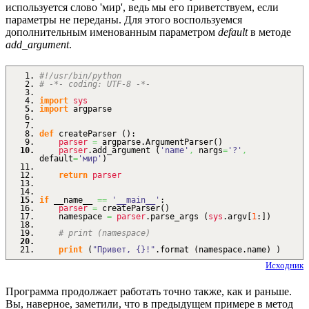
используется слово 'мир', ведь мы его приветствуем, если
параметры не переданы. Для этого воспользуемся
дополнительным именованным параметром
default
в методе
add_argument
.
#!/usr/bin/python
# -*- coding: UTF-8 -*-
import
sys
import
argparse
def
createParser
(
)
:
parser
=
argparse.
ArgumentParser
(
)
parser
.
add_argument
(
'name'
,
nargs
=
'?'
,
default
=
'мир'
)
return
parser
if
__name__
==
'__main__'
:
parser
=
createParser
(
)
namespace
=
parser
.
parse_args
(
sys
.
argv
[
1
:
]
)
# print (namespace)
print
(
"Привет, {}!"
.
format
(
namespace.
name
)
)
Исходник
Программа продолжает работать точно также, как и раньше.
Вы, наверное, заметили, что в предыдущем примере в метод