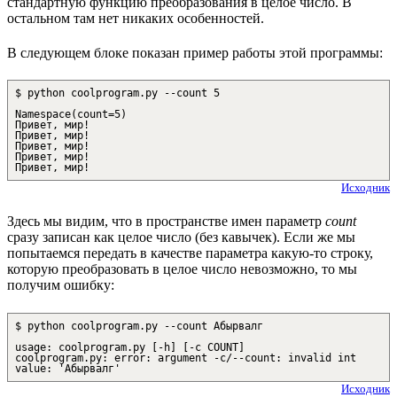
стандартную функцию преобразования в целое число. В
остальном там нет никаких особенностей.
В следующем блоке показан пример работы этой программы:
$ python coolprogram.py --count 5
Namespace(count=5)
Привет, мир!
Привет, мир!
Привет, мир!
Привет, мир!
Привет, мир!
Исходник
Здесь мы видим, что в пространстве имен параметр
count
сразу записан как целое число (без кавычек). Если же мы
попытаемся передать в качестве параметра какую-то строку,
которую преобразовать в целое число невозможно, то мы
получим ошибку:
$ python coolprogram.py --count Абырвалг
usage: coolprogram.py [-h] [-c COUNT]
coolprogram.py: error: argument -c/--count: invalid int
value: 'Абырвалг'
Исходник