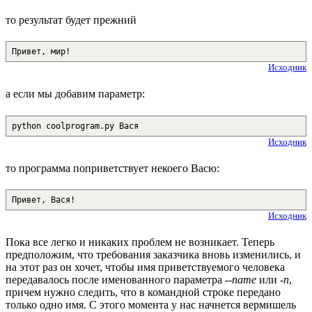
то результат будет прежний
Привет, мир!
Исходник
а если мы добавим параметр:
python coolprogram.py Вася
Исходник
то программа поприветствует некоего Васю:
Привет, Вася!
Исходник
Пока все легко и никаких проблем не возникает. Теперь
предположим, что требования заказчика вновь изменились, и
на этот раз он хочет, чтобы имя приветствуемого человека
передавалось после именованного параметра
--name
или
-n
,
причем нужно следить, что в командной строке передано
только одно имя. С этого момента у нас начнется вермишель