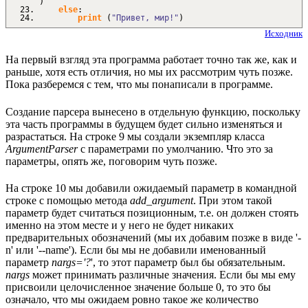
)
else
:
print
(
"Привет, мир!"
)
Исходник
На первый взгляд эта программа работает точно так же, как и
раньше, хотя есть отличия, но мы их рассмотрим чуть позже.
Пока разберемся с тем, что мы понаписали в программе.
Создание парсера вынесено в отдельную функцию, поскольку
эта часть программы в будущем будет сильно изменяться и
разрастаться. На строке 9 мы создали экземпляр класса
ArgumentParser
с параметрами по умолчанию. Что это за
параметры, опять же, поговорим чуть позже.
На строке 10 мы добавили ожидаемый параметр в командной
строке с помощью метода
add_argument
. При этом такой
параметр будет считаться позиционным, т.е. он должен стоять
именно на этом месте и у него не будет никаких
предварительных обозначений (мы их добавим позже в виде '-
n' или '--name'). Если бы мы не добавили именованный
параметр
nargs='?
', то этот параметр был бы обязательным.
nargs
может принимать различные значения. Если бы мы ему
присвоили целочисленное значение больше 0, то это бы
означало, что мы ожидаем ровно такое же количество