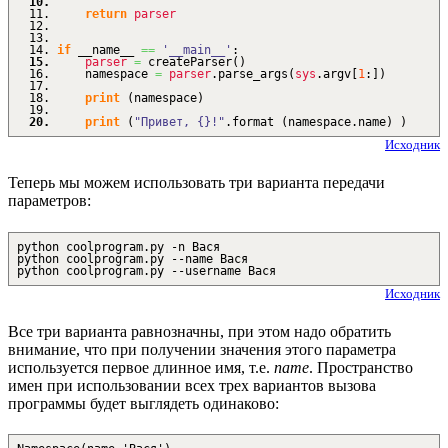
return
parser
if
__name__
==
'__main__'
:
parser
=
createParser
(
)
namespace
=
parser
.
parse_args
(
sys
.
argv
[
1
:
]
)
print
(
namespace
)
print
(
"Привет, {}!"
.
format
(
namespace.
name
)
)
Исходник
Теперь мы можем использовать три варианта передачи
параметров:
python coolprogram.py -n Вася
python coolprogram.py --name Вася
python coolprogram.py --username Вася
Исходник
Все три варианта равнозначны, при этом надо обратить
внимание, что при получении значения этого параметра
используется первое длинное имя, т.е.
name
. Пространство
имен при использовании всех трех вариантов вызова
программы будет выглядеть одинаково: