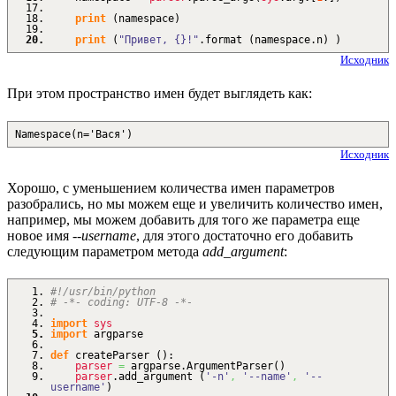
print
(
namespace
)
print
(
"Привет, {}!"
.
format
(
namespace.
n
)
)
Исходник
При этом пространство имен будет выглядеть как:
Namespace(n='Вася')
Исходник
Хорошо, с уменьшением количества имен параметров
разобрались, но мы можем еще и увеличить количество имен,
например, мы можем добавить для того же параметра еще
новое имя
--username
, для этого достаточно его добавить
следующим параметром метода
add_argument
:
#!/usr/bin/python
# -*- coding: UTF-8 -*-
import
sys
import
argparse
def
createParser
(
)
:
parser
=
argparse.
ArgumentParser
(
)
parser
.
add_argument
(
'-n'
,
'--name'
,
'--
username'
)