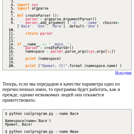
import
sys
import
argparse
def
createParser
(
)
:
parser
=
argparse.
ArgumentParser
(
)
parser
.
add_argument
(
'-n'
,
'--name'
,
choices
=
[
'Вася'
,
'Оля'
,
'Петя'
]
,
default
=
'Оля'
)
return
parser
if
__name__
==
'__main__'
:
parser
=
createParser
(
)
namespace
=
parser
.
parse_args
(
sys
.
argv
[
1
:
]
)
print
(
namespace
)
print
(
"Привет, {}!"
.
format
(
namespace.
name
)
)
Исходник
Теперь, если мы передадим в качестве параметра одно из
перечисленных имен, то программа будет работать, как и
прежде, однако незнакомых людей она откажется
приветствовать:
$ python coolprogram.py --name Вася
Namespace(name='Вася')
Привет, Вася!
$ python coolprogram.py --name Иван