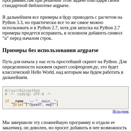
программистам при решении этой задачи благодаря своей
стандартной библиотеке argparse.
В дальнейшем все примеры я буду приводить с расчетом на
Python 3.3, но практически все то же самое можно
использовать и в Python 2.7, хотя для запуска на Python 2.7
примеры придется исправить, в основном добавить символ
"u" перед началом строк.
Примеры без использования argparse
Путь для начала у нас есть простейший скрипт на Python. Для
определенности назовем скрипт
coolprogram.py
, это будет
классический Hello World, над которым мы будем работать в
дальнейшем.
#!/usr/bin/python
# -*- coding: UTF-8 -*-
if
__name__
==
"__main__"
:
print
(
"Привет, мир!"
)
Исходник
Мы завершили эту сложнейшую программу и отдали ее
заказчику, он доволен, но просит добавить в нее возможность