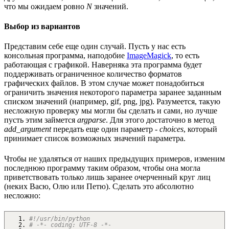
что мы ожидаем ровно
N
значений.
Выбор из вариантов
Представим себе еще один случай. Пусть у нас есть
консольная программа, наподобие
ImageMagick
, то есть
работающая с графикой. Наверняка эта программа будет
поддерживать ограниченное количество форматов
графических файлов. В этом случае может понадобиться
ограничить значения некоторого параметра заранее заданным
списком значений (например, gif, png, jpg). Разумеется, такую
несложную проверку мы могли бы сделать и сами, но лучше
пусть этим займется
argparse
. Для этого достаточно в метод
add_argument
передать еще один параметр -
choices
, который
принимает список возможных значений параметра.
Чтобы не удаляться от наших предыдущих примеров, изменим
последнюю программу таким образом, чтобы она могла
приветствовать только лишь заранее очерченный круг лиц
(неких Васю, Олю или Петю). Сделать это абсолютно
несложно:
#!/usr/bin/python
# -*- coding: UTF-8 -*-