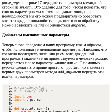
parse_args
на строке 17 передаются параметры командной
строки из
sys.argv
. Это сделано для того, чтобы показать, что
список параметров мы можем передавать явно, при
необходимости мы его можем предварительно обработать,
хотя это вряд ли понадобится, ведь почти всю обработку
можно возложить на плечи библиотеки
argparse
.
Добавляем именованные параметры
Теперь снова переделаем нашу программу таким образом,
чтобы использовать именованные параметры. Напомню, что
согласно последнему желанию (в смысле, для данной
программы) заказчика имя приветствуемого человека должно
передаваться после параметра
--name
или
-n
. С помощью
pyparse
сделать это проще простого - достаточно в качестве
первых двух параметров метода
add_argument
передать эти
имена параметров.
#!/usr/bin/python
# -*- coding: UTF-8 -*-
import
sys
import
argparse
def
createParser
(
)
:
parser
=
argparse.
ArgumentParser
(
)