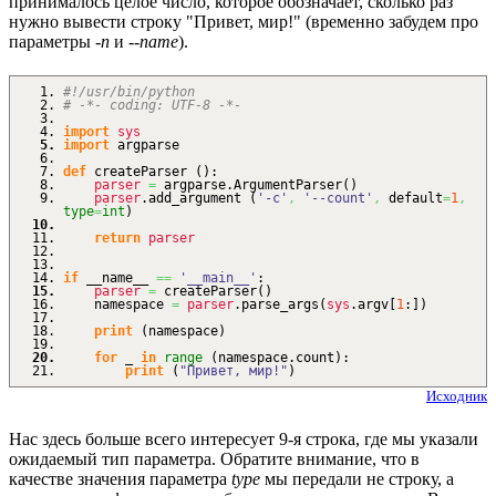
принималось целое число, которое обозначает, сколько раз
нужно вывести строку "Привет, мир!" (временно забудем про
параметры
-n
и
--name
).
#!/usr/bin/python
# -*- coding: UTF-8 -*-
import
sys
import
argparse
def
createParser
(
)
:
parser
=
argparse.
ArgumentParser
(
)
parser
.
add_argument
(
'-c'
,
'--count'
,
default
=
1
,
type
=
int
)
return
parser
if
__name__
==
'__main__'
:
parser
=
createParser
(
)
namespace
=
parser
.
parse_args
(
sys
.
argv
[
1
:
]
)
print
(
namespace
)
for
_
in
range
(
namespace.
count
)
:
print
(
"Привет, мир!"
)
Исходник
Нас здесь больше всего интересует 9-я строка, где мы указали
ожидаемый тип параметра. Обратите внимание, что в
качестве значения параметра
type
мы передали не строку, а