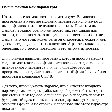
Имена файлов как параметры
Но это не все возможности параметра
type
. Во многих
программах в качестве входных параметров используются
имена файлов, которые нужно прочитать. При этом имена
файлов передают обычно не просто так, эти файлы или
читают, или в них что-то пишут, а, как известно, открытие
файла - это лотерея, может быть он откроется, а может и нет,
здесь всегда надо ловить исключения. А раз это такая частая
операция, то
argparse
позволяет и это автоматизировать.
Для примера напишем программу, которая просто выводит
содержимое текстового файла, имя которого задается после
именованного параметра
-n
или
--name
Для работы
программы понадобится дополнительный файл "text.txt" для
простоты в кодировке UTF-8.
Для того, чтобы указать
argparse
, что в качестве входного
параметра мы ожидаем файл, который должен быть открыт
для чтения, в метод
add_argument
нужно передать параметр
type
, равный
open
(опять же, это стандартная функция для
открытия файла, а не строка). Использование этого параметра
показано ниже: