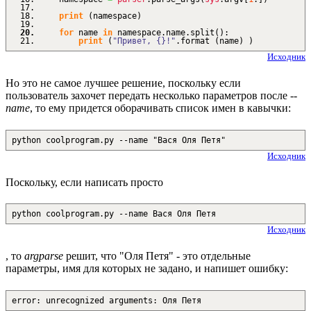
print
(
namespace
)
for
name
in
namespace.
name
.
split
(
)
:
print
(
"Привет, {}!"
.
format
(
name
)
)
Исходник
Но это не самое лучшее решение, поскольку если
пользователь захочет передать несколько параметров после
--
name
, то ему придется оборачивать список имен в кавычки:
python coolprogram.py --name "Вася Оля Петя"
Исходник
Поскольку, если написать просто
python coolprogram.py --name Вася Оля Петя
Исходник
, то
argparse
решит, что "Оля Петя" - это отдельные
параметры, имя для которых не задано, и напишет ошибку:
error: unrecognized arguments: Оля Петя