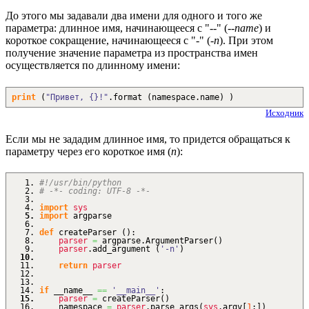
До этого мы задавали два имени для одного и того же
параметра: длинное имя, начинающееся с "--" (
--name
) и
короткое сокращение, начинающееся с "-" (
-n
). При этом
получение значение параметра из пространства имен
осуществляется по длинному имени:
print
(
"Привет, {}!"
.
format
(
namespace.
name
)
)
Исходник
Если мы не зададим длинное имя, то придется обращаться к
параметру через его короткое имя (
n
):
#!/usr/bin/python
# -*- coding: UTF-8 -*-
import
sys
import
argparse
def
createParser
(
)
:
parser
=
argparse.
ArgumentParser
(
)
parser
.
add_argument
(
'-n'
)
return
parser
if
__name__
==
'__main__'
:
parser
=
createParser
(
)
namespace
=
parser
.
parse_args
(
sys
.
argv
[
1
:
]
)