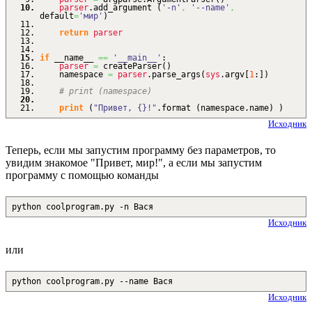
parser
.
add_argument
(
'-n'
,
'--name'
,
default
=
'мир'
)
return
parser
if
__name__
==
'__main__'
:
parser
=
createParser
(
)
namespace
=
parser
.
parse_args
(
sys
.
argv
[
1
:
]
)
# print (namespace)
print
(
"Привет, {}!"
.
format
(
namespace.
name
)
)
Исходник
Теперь, если мы запустим программу без параметров, то
увидим знакомое "Привет, мир!", а если мы запустим
программу с помощью команды
python coolprogram.py -n Вася
Исходник
или
python coolprogram.py --name Вася
Исходник