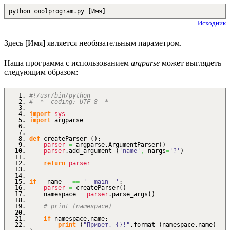
python coolprogram.py [Имя]
Исходник
Здесь [Имя] является необязательным параметром.
Наша программа с использованием
argparse
может выглядеть
следующим образом:
#!/usr/bin/python
# -*- coding: UTF-8 -*-
import
sys
import
argparse
def
createParser
(
)
:
parser
=
argparse.
ArgumentParser
(
)
parser
.
add_argument
(
'name'
,
nargs
=
'?'
)
return
parser
if
__name__
==
'__main__'
:
parser
=
createParser
(
)
namespace
=
parser
.
parse_args
(
)
# print (namespace)
if
namespace.
name
:
print
(
"Привет, {}!"
.
format
(
namespace.
name
)