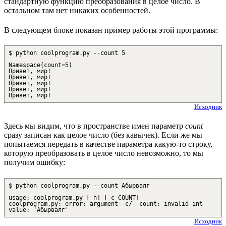
стандартную функцию преобразования в целое число. В
остальном там нет никаких особенностей.
В следующем блоке показан пример работы этой программы:
$ python coolprogram.py --count 5
Namespace(count=5)
Привет, мир!
Привет, мир!
Привет, мир!
Привет, мир!
Привет, мир!
Исходник
Здесь мы видим, что в пространстве имен параметр
count
сразу записан как целое число (без кавычек). Если же мы
попытаемся передать в качестве параметра какую-то строку,
которую преобразовать в целое число невозможно, то мы
получим ошибку:
$ python coolprogram.py --count Абырвалг
usage: coolprogram.py [-h] [-c COUNT]
coolprogram.py: error: argument -c/--count: invalid int
value: 'Абырвалг'
Исходник