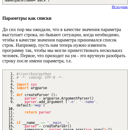
Namespace(name='Вася')
Исходник
Параметры как списки
До сих пор мы ожидали, что в качестве значения параметра
выступает строка, но бывают ситуации, когда необходимо,
чтобы в качестве значения параметра принимался список
строк. Например, пусть нам теперь нужно изменить
программу так, чтобы мы могли приветствовать нескольких
человек. Первое, что приходит на ум - это вручную разобрать
строку после имени параметра, т.е.
#!/usr/bin/python
# -*- coding: UTF-8 -*-
import
sys
import
argparse
def
createParser
(
)
:
parser
=
argparse.
ArgumentParser
(
)
parser
.
add_argument
(
'-n'
,
'--name'
,
default
=
'мир'
)
return
parser
if
__name__
==
'__main__'
:
parser
=
createParser
(
)
namespace
=
parser
.
parse_args
(
sys
.
argv
[
1
:
]
)