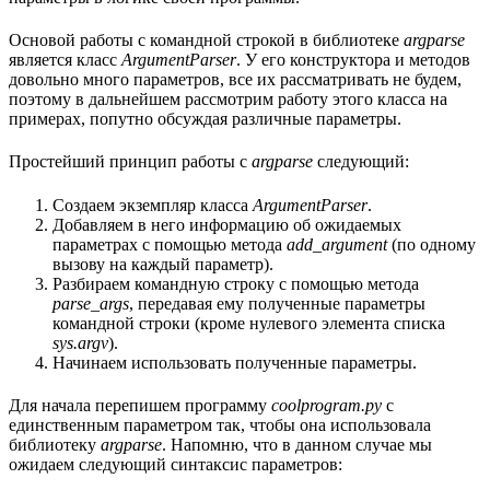
Основой работы с командной строкой в библиотеке
argparse
является класс
ArgumentParser
. У его конструктора и методов
довольно много параметров, все их рассматривать не будем,
поэтому в дальнейшем рассмотрим работу этого класса на
примерах, попутно обсуждая различные параметры.
Простейший принцип работы с
argparse
следующий:
Создаем экземпляр класса
ArgumentParser
.
Добавляем в него информацию об ожидаемых
параметрах с помощью метода
add_argument
(по одному
вызову на каждый параметр).
Разбираем командную строку с помощью метода
parse_args
, передавая ему полученные параметры
командной строки (кроме нулевого элемента списка
sys.argv
).
Начинаем использовать полученные параметры.
Для начала перепишем программу
coolprogram.py
с
единственным параметром так, чтобы она использовала
библиотеку
argparse
. Напомню, что в данном случае мы
ожидаем следующий синтаксис параметров: