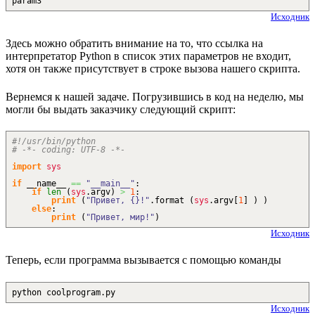
param3
Исходник
Здесь можно обратить внимание на то, что ссылка на
интерпретатор Python в список этих параметров не входит,
хотя он также присутствует в строке вызова нашего скрипта.
Вернемся к нашей задаче. Погрузившись в код на неделю, мы
могли бы выдать заказчику следующий скрипт:
#!/usr/bin/python
# -*- coding: UTF-8 -*-
import
sys
if
__name__
==
"__main__"
:
if
len
(
sys
.
argv
)
>
1
:
print
(
"Привет, {}!"
.
format
(
sys
.
argv
[
1
]
)
)
else
:
print
(
"Привет, мир!"
)
Исходник
Теперь, если программа вызывается с помощью команды
python coolprogram.py
Исходник