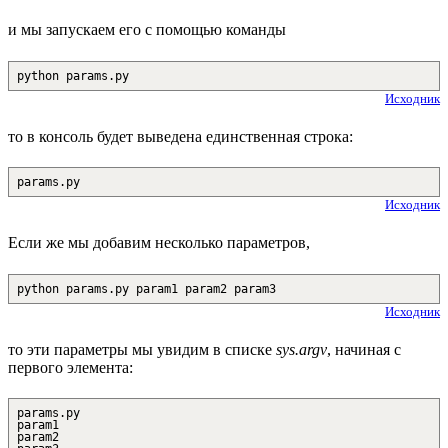
и мы запускаем его с помощью команды
python params.py
Исходник
то в консоль будет выведена единственная строка:
params.py
Исходник
Если же мы добавим несколько параметров,
python params.py param1 param2 param3
Исходник
то эти параметры мы увидим в списке
sys.argv
, начиная с
первого элемента:
params.py
param1
param2