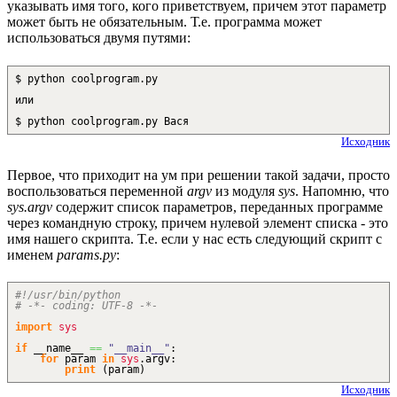
указывать имя того, кого приветствуем, причем этот параметр
может быть не обязательным. Т.е. программа может
использоваться двумя путями:
$ python coolprogram.py
или
$ python coolprogram.py Вася
Исходник
Первое, что приходит на ум при решении такой задачи, просто
воспользоваться переменной
argv
из модуля
sys
. Напомню, что
sys.argv
содержит список параметров, переданных программе
через командную строку, причем нулевой элемент списка - это
имя нашего скрипта. Т.е. если у нас есть следующий скрипт с
именем
params.py
:
#!/usr/bin/python
# -*- coding: UTF-8 -*-
import
sys
if
__name__
==
"__main__"
:
for
param
in
sys
.
argv
:
print
(
param
)
Исходник