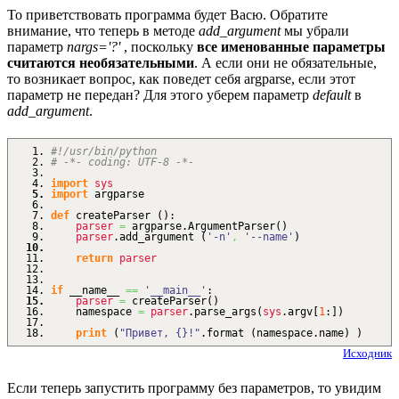
То приветствовать программа будет Васю. Обратите
внимание, что теперь в методе
add_argument
мы убрали
параметр
nargs='?'
, поскольку
все именованные параметры
считаются необязательными
. А если они не обязательные,
то возникает вопрос, как поведет себя argparse, если этот
параметр не передан? Для этого уберем параметр
default
в
add_argument
.
#!/usr/bin/python
# -*- coding: UTF-8 -*-
import
sys
import
argparse
def
createParser
(
)
:
parser
=
argparse.
ArgumentParser
(
)
parser
.
add_argument
(
'-n'
,
'--name'
)
return
parser
if
__name__
==
'__main__'
:
parser
=
createParser
(
)
namespace
=
parser
.
parse_args
(
sys
.
argv
[
1
:
]
)
print
(
"Привет, {}!"
.
format
(
namespace.
name
)
)
Исходник
Если теперь запустить программу без параметров, то увидим