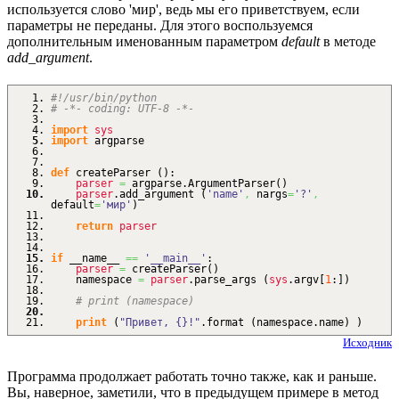
используется слово 'мир', ведь мы его приветствуем, если
параметры не переданы. Для этого воспользуемся
дополнительным именованным параметром
default
в методе
add_argument
.
#!/usr/bin/python
# -*- coding: UTF-8 -*-
import
sys
import
argparse
def
createParser
(
)
:
parser
=
argparse.
ArgumentParser
(
)
parser
.
add_argument
(
'name'
,
nargs
=
'?'
,
default
=
'мир'
)
return
parser
if
__name__
==
'__main__'
:
parser
=
createParser
(
)
namespace
=
parser
.
parse_args
(
sys
.
argv
[
1
:
]
)
# print (namespace)
print
(
"Привет, {}!"
.
format
(
namespace.
name
)
)
Исходник
Программа продолжает работать точно также, как и раньше.
Вы, наверное, заметили, что в предыдущем примере в метод