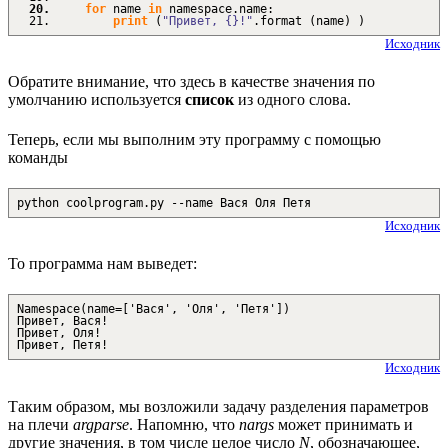
for
name
in
namespace.
name
:
print
(
"Привет, {}!"
.
format
(
name
)
)
Исходник
Обратите внимание, что здесь в качестве значения по
умолчанию используется
список
из одного слова.
Теперь, если мы выполним эту программу с помощью
команды
python coolprogram.py --name Вася Оля Петя
Исходник
То программа нам выведет:
Namespace(name=['Вася', 'Оля', 'Петя'])
Привет, Вася!
Привет, Оля!
Привет, Петя!
Исходник
Таким образом, мы возложили задачу разделения параметров
на плечи
argparse
. Напомню, что
nargs
может принимать и
другие значения, в том числе целое число
N
, обозначающее,