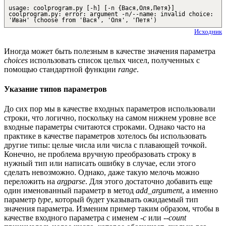
usage: coolprogram.py [-h] [-n {Вася,Оля,Петя}]
coolprogram.py: error: argument -n/--name: invalid choice:
'Иван' (choose from 'Вася', 'Оля', 'Петя')
Исходник
Иногда может быть полезным в качестве значения параметра
choices
использовать список целых чисел, полученных с
помощью стандартной функции
range
.
Указание типов параметров
До сих пор мы в качестве входных параметров использовали
строки, что логично, поскольку на самом нижнем уровне все
входные параметры считаются строками. Однако часто на
практике в качестве параметров хотелось бы использовать
другие типы: целые числа или числа с плавающей точкой.
Конечно, не проблема вручную преобразовать строку в
нужный тип или написать ошибку в случае, если этого
сделать невозможно. Однако, даже такую мелочь можно
переложить на
argparse
. Для этого достаточно добавить еще
один именованный параметр в метод
add_argument
, а именно
параметр
type
, который будет указывать ожидаемый тип
значения параметра. Изменим пример таким образом, чтобы в
качестве входного параметра с именем
-c
или
--count