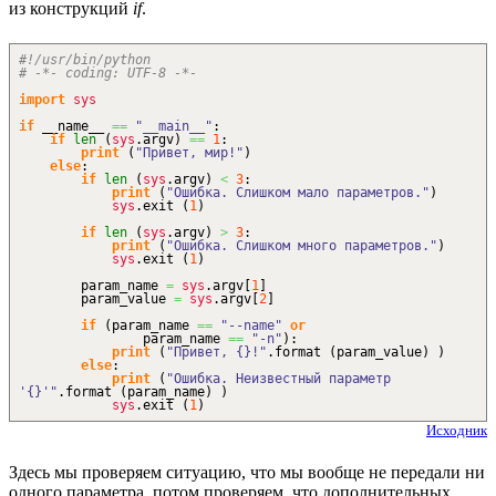
из конструкций
if
.
#!/usr/bin/python
# -*- coding: UTF-8 -*-
import
sys
if
__name__
==
"__main__"
:
if
len
(
sys
.
argv
)
==
1
:
print
(
"Привет, мир!"
)
else
:
if
len
(
sys
.
argv
)
<
3
:
print
(
"Ошибка. Слишком мало параметров."
)
sys
.
exit
(
1
)
if
len
(
sys
.
argv
)
>
3
:
print
(
"Ошибка. Слишком много параметров."
)
sys
.
exit
(
1
)
param_name
=
sys
.
argv
[
1
]
param_value
=
sys
.
argv
[
2
]
if
(
param_name
==
"--name"
or
param_name
==
"-n"
)
:
print
(
"Привет, {}!"
.
format
(
param_value
)
)
else
:
print
(
"Ошибка. Неизвестный параметр
'{}'"
.
format
(
param_name
)
)
sys
.
exit
(
1
)
Исходник
Здесь мы проверяем ситуацию, что мы вообще не передали ни
одного параметра, потом проверяем, что дополнительных