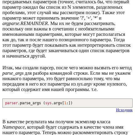
передаваемых параметров (точнее, считалось бы, что первый
параметр ожидал бы список из N элементов, разделенных
пробелами, этот случай мы рассмотрим позже). Также этот
параметр может принимать значение '?', '+', '*' и
argparse.REMAINDER
. Мы их не будем рассматривать,
поскольку они важны в сочетании с необязательными
именованными параметрами, которые могут располагаться
как до, так и после нашего позиционного параметра. Тогда
этот параметр будет показывать как интерпретировать список
параметров, где будет заканчиваться один список параметров
и начинаться другой.
Итак, мы создали парсер, после чего можно вызвать его метод
parse_args
для разбора командной строки. Если мы не укажем
никакого параметра, это будет равносильно тому, что мы
передадим в него все параметры из
sys.argv
кроме нулевого,
который содержит имя нашей программы. т.е.
parser
.
parse_args
(
sys
.
argv
[
1
:
]
)
Исходник
В качестве результата мы получим экземпляр класса
Namespace
, который будет содержать в качестве члена имя
нашего параметра. Теперь можно раскомментировать строку