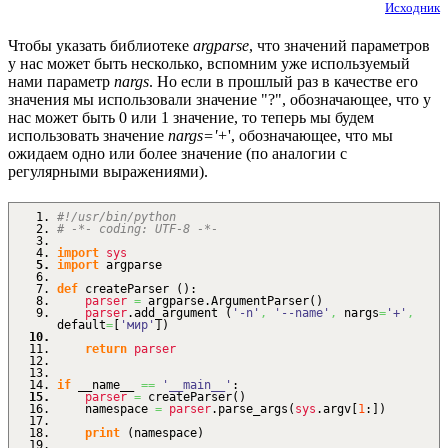
Исходник
Чтобы указать библиотеке
argparse
, что значений параметров
у нас может быть несколько, вспомним уже используемый
нами параметр
nargs
. Но если в прошлый раз в качестве его
значения мы использовали значение "?", обозначающее, что у
нас может быть 0 или 1 значение, то теперь мы будем
использовать значение
nargs='+
', обозначающее, что мы
ожидаем одно или более значение (по аналогии с
регулярными выражениями).
#!/usr/bin/python
# -*- coding: UTF-8 -*-
import
sys
import
argparse
def
createParser
(
)
:
parser
=
argparse.
ArgumentParser
(
)
parser
.
add_argument
(
'-n'
,
'--name'
,
nargs
=
'+'
,
default
=
[
'мир'
]
)
return
parser
if
__name__
==
'__main__'
:
parser
=
createParser
(
)
namespace
=
parser
.
parse_args
(
sys
.
argv
[
1
:
]
)
print
(
namespace
)