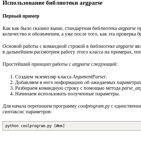
Использование библиотеки argparse
Первый пример
Как как было сказано выше, стандартная библиотека
argparse
пр
количество и обозначения, а уже после того, как эта проверка
Основой работы с командной строкой в библиотеке
argparse
явл
в дальнейшем рассмотрим работу этого класса на примерах, п
Простейший принцип работы с
argparse
следующий:
Создаем экземпляр класса
ArgumentParser
.
Добавляем в него информацию об ожидаемых параметра
Разбираем командную строку с помощью метода
parse_ar
Начинаем использовать полученные параметры.
Для начала перепишем программу
coolprogram.py
с единственн
синтаксис параметров:
python coolprogram.py [Имя]