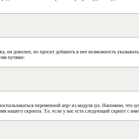
, он доволен, но просит добавить в нее возможность указывать 
умя путями:
 воспользоваться переменной
argv
из модуля
sys
. Напомню, что
sy
имя нашего скрипта. Т.е. если у нас есть следующий скрипт с им