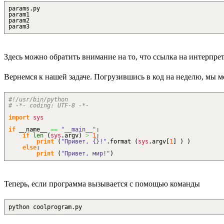
params.py
param1
param2
param3
Здесь можно обратить внимание на то, что ссылка на интерпрет
Вернемся к нашей задаче. Погрузившись в код на неделю, мы 
#!/usr/bin/python
# -*- coding: UTF-8 -*-
import
sys
if
__name__
==
"__main__"
:
if
len
(
sys
.
argv
)
>
1
:
print
(
"Привет, {}!"
.
format
(
sys
.
argv
[
1
]
)
)
else
:
print
(
"Привет, мир!"
)
Теперь, если программа вызывается с помощью команды
python coolprogram.py