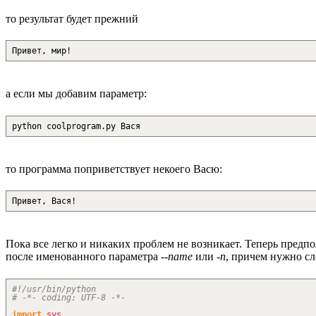
то результат будет прежний
Привет, мир!
а если мы добавим параметр:
python coolprogram.py Вася
то программа поприветствует некоего Васю:
Привет, Вася!
Пока все легко и никаких проблем не возникает. Теперь предпо
после именованного параметра
--name
или
-n
, причем нужно сл
#!/usr/bin/python
# -*- coding: UTF-8 -*-
import
sys