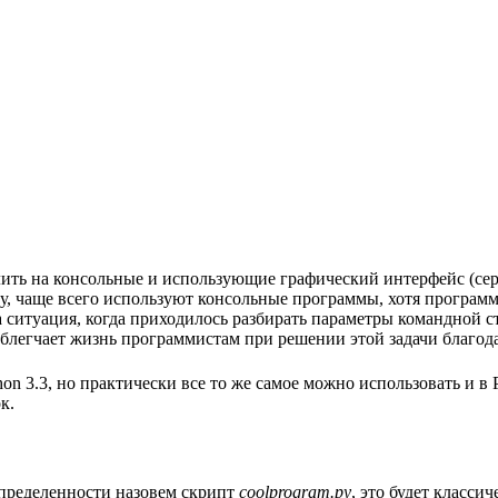
лить на консольные и использующие графический интерфейс (сер
ку, чаще всего используют консольные программы, хотя програм
итуация, когда приходилось разбирать параметры командной стр
n облегчает жизнь программистам при решении этой задачи благода
n 3.3, но практически все то же самое можно использовать и в P
к.
 определенности назовем скрипт
coolprogram.py
, это будет класси