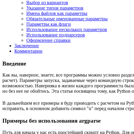
Выбор из вариантов
Указание типов параметров
Имена файлов как параметры
Обязательные именованные параметры
Параметры как флаги
Использование нескольких параметров
Использование подпарсеров
Оформление справки
Заключение
Комментарии
Введение
Как вы, наверное, знаете, все программы можно условно разде
расчет). Параметры запуска, задаваемые через командную стро
возможностью. Наверняка в жизни каждого программиста была с
но без нее не обойтись. Эта статья посвящена тому, как Pytho
В дальнейшем все примеры я буду приводить с расчетом на Pytho
исправить, в основном добавить символ "u" перед началом стро
Примеры без использования argparse
Путь для начала у нас есть простейший скрипт на Python. Для