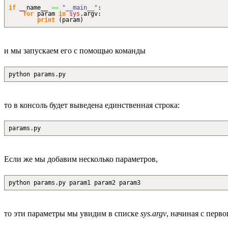
if
__name__
==
"__main__"
:
for
param
in
sys
.
argv
:
print
(
param
)
и мы запускаем его с помощью команды
python params.py
то в консоль будет выведена единственная строка:
params.py
Если же мы добавим несколько параметров,
python params.py param1 param2 param3
то эти параметры мы увидим в списке
sys.argv
, начиная с перво