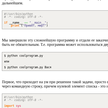
дальнейшем.
#!/usr/bin/python
# -*- coding: UTF-8 -*-
if
__name__
==
"__main__"
:
print
(
"Привет, мир!"
)
Мы завершили эту сложнейшую программу и отдали ее заказчику
быть не обязательным. Т.е. программа может использоваться дв
$ python coolprogram.py
или
$ python coolprogram.py Вася
Первое, что приходит на ум при решении такой задачи, просто
через командную строку, причем нулевой элемент списка - это 
#!/usr/bin/python
# -*- coding: UTF-8 -*-
import
sys