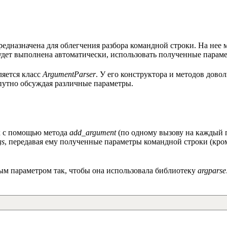
едназначена для облегчения разбора командной строки. На нее
 будет выполнена автоматически, использовать полученные парам
яется класс
ArgumentParser
. У его конструктора и методов дово
опутно обсуждая различные параметры.
х с помощью метода
add_argument
(по одному вызову на каждый 
gs
, передавая ему полученные параметры командной строки (кро
ым параметром так, чтобы она использовала библиотеку
argparse