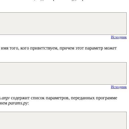
Исходник
имя того, кого приветствуем, причем этот параметр может
Исходник
s.argv
содержит список параметров, переданных программе
енем
params.py
: