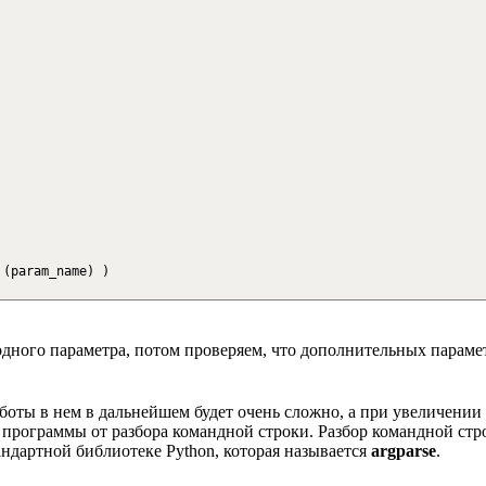
(
param_name
)
)
одного параметра, потом проверяем, что дополнительных параме
аботы в нем в дальнейшем будет очень сложно, а при увеличении
рограммы от разбора командной строки. Разбор командной стро
тандартной библиотеке Python, которая называется
argparse
.