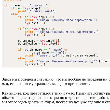
if
__name__
==
"__main__"
:
if
len
(
sys
.
argv
)
==
1
:
print
(
"Привет, мир!"
)
else
:
if
len
(
sys
.
argv
)
<
3
:
print
(
"Ошибка. Слишком мало параметров."
)
sys
.
exit
(
1
)
if
len
(
sys
.
argv
)
>
3
:
print
(
"Ошибка. Слишком много параметров."
)
sys
.
exit
(
1
)
param_name
=
sys
.
argv
[
1
]
param_value
=
sys
.
argv
[
2
]
if
(
param_name
==
"--name"
or
param_name
==
"-n"
)
:
print
(
"Привет, {}!"
.
format
(
param_value
)
)
else
:
print
(
"Ошибка. Неизвестный параметр '{}'"
.
format
sys
.
exit
(
1
)
Здесь мы проверяем ситуацию, что мы вообще не передали ни 
n
, и, если нас все устраивает, выводим приветствие.
Как видите, код превратился в тихий ужас. Изменить логику р
объектно-ориентированные меры по отделению логики работы п
мы этого здесь делать не будем, поскольку все уже сделано в с