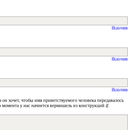
Исходник
Исходник
Исходник
з он хочет, чтобы имя приветствуемого человека передавалось
го момента у нас начнется вермишель из конструкций
if
.