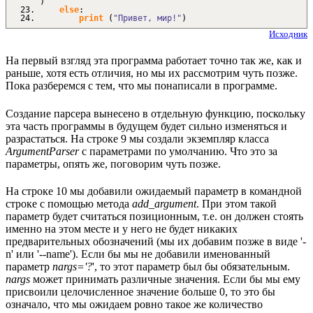
)
else
:
print
(
"Привет, мир!"
)
Исходник
На первый взгляд эта программа работает точно так же, как и
раньше, хотя есть отличия, но мы их рассмотрим чуть позже.
Пока разберемся с тем, что мы понаписали в программе.
Создание парсера вынесено в отдельную функцию, поскольку
эта часть программы в будущем будет сильно изменяться и
разрастаться. На строке 9 мы создали экземпляр класса
ArgumentParser
с параметрами по умолчанию. Что это за
параметры, опять же, поговорим чуть позже.
На строке 10 мы добавили ожидаемый параметр в командной
строке с помощью метода
add_argument
. При этом такой
параметр будет считаться позиционным, т.е. он должен стоять
именно на этом месте и у него не будет никаких
предварительных обозначений (мы их добавим позже в виде '-
n' или '--name'). Если бы мы не добавили именованный
параметр
nargs='?
', то этот параметр был бы обязательным.
nargs
может принимать различные значения. Если бы мы ему
присвоили целочисленное значение больше 0, то это бы
означало, что мы ожидаем ровно такое же количество