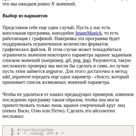
что мы ожидаем ровно
N
значений.
Выбор из вариантов
Представим себе еще один случай. Пусть у нас есть
консольная программа, наподобие
ImageMagick
, то есть
работающая с графикой. Наверняка эта программа будет
поддерживать ограниченное количество форматов
графических файлов. В этом случае может понадобиться
ограничить значения некоторого параметра заранее заданным
списком значений (например, gif, png, jpg). Разумеется, такую
несложную проверку мы могли бы сделать и сами, но лучше
пусть этим займется
argparse
. Для этого достаточно в метод
add_argument
передать еще один параметр -
choices
, который
принимает список возможных значений параметра.
Чтобы не удаляться от наших предыдущих примеров, изменим
последнюю программу таким образом, чтобы она могла
приветствовать только лишь заранее очерченный круг лиц
(неких Васю, Олю или Петю). Сделать это абсолютно
несложно:
#!/usr/bin/python
# -*- coding: UTF-8 -*-