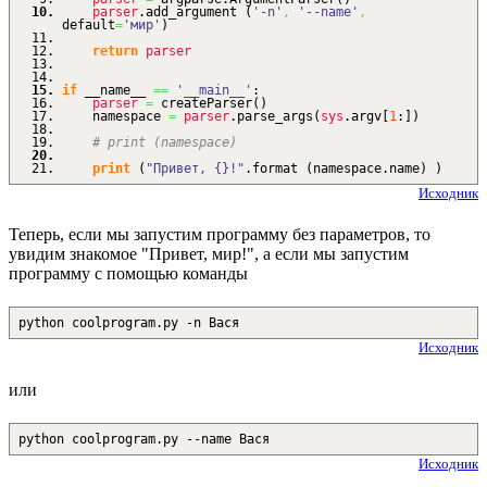
parser
.
add_argument
(
'-n'
,
'--name'
,
default
=
'мир'
)
return
parser
if
__name__
==
'__main__'
:
parser
=
createParser
(
)
namespace
=
parser
.
parse_args
(
sys
.
argv
[
1
:
]
)
# print (namespace)
print
(
"Привет, {}!"
.
format
(
namespace.
name
)
)
Исходник
Теперь, если мы запустим программу без параметров, то
увидим знакомое "Привет, мир!", а если мы запустим
программу с помощью команды
python coolprogram.py -n Вася
Исходник
или
python coolprogram.py --name Вася
Исходник