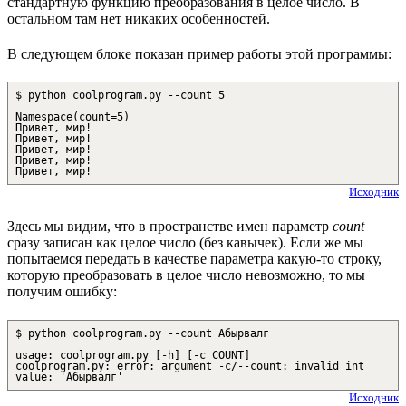
стандартную функцию преобразования в целое число. В
остальном там нет никаких особенностей.
В следующем блоке показан пример работы этой программы:
$ python coolprogram.py --count 5
Namespace(count=5)
Привет, мир!
Привет, мир!
Привет, мир!
Привет, мир!
Привет, мир!
Исходник
Здесь мы видим, что в пространстве имен параметр
count
сразу записан как целое число (без кавычек). Если же мы
попытаемся передать в качестве параметра какую-то строку,
которую преобразовать в целое число невозможно, то мы
получим ошибку:
$ python coolprogram.py --count Абырвалг
usage: coolprogram.py [-h] [-c COUNT]
coolprogram.py: error: argument -c/--count: invalid int
value: 'Абырвалг'
Исходник