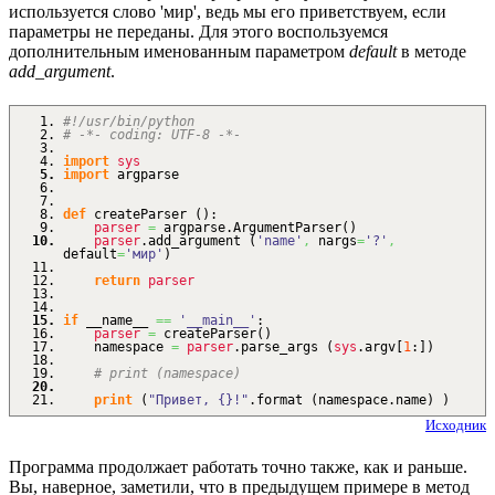
используется слово 'мир', ведь мы его приветствуем, если
параметры не переданы. Для этого воспользуемся
дополнительным именованным параметром
default
в методе
add_argument
.
#!/usr/bin/python
# -*- coding: UTF-8 -*-
import
sys
import
argparse
def
createParser
(
)
:
parser
=
argparse.
ArgumentParser
(
)
parser
.
add_argument
(
'name'
,
nargs
=
'?'
,
default
=
'мир'
)
return
parser
if
__name__
==
'__main__'
:
parser
=
createParser
(
)
namespace
=
parser
.
parse_args
(
sys
.
argv
[
1
:
]
)
# print (namespace)
print
(
"Привет, {}!"
.
format
(
namespace.
name
)
)
Исходник
Программа продолжает работать точно также, как и раньше.
Вы, наверное, заметили, что в предыдущем примере в метод