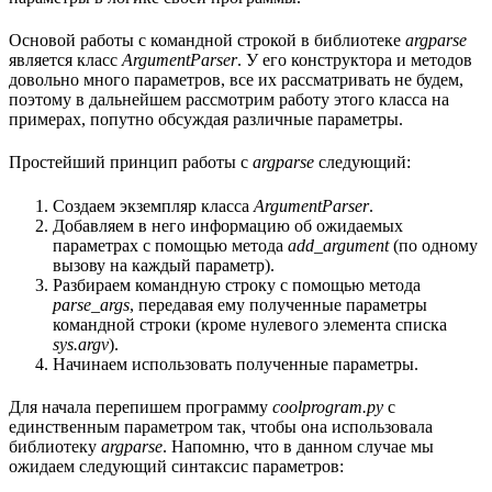
Основой работы с командной строкой в библиотеке
argparse
является класс
ArgumentParser
. У его конструктора и методов
довольно много параметров, все их рассматривать не будем,
поэтому в дальнейшем рассмотрим работу этого класса на
примерах, попутно обсуждая различные параметры.
Простейший принцип работы с
argparse
следующий:
Создаем экземпляр класса
ArgumentParser
.
Добавляем в него информацию об ожидаемых
параметрах с помощью метода
add_argument
(по одному
вызову на каждый параметр).
Разбираем командную строку с помощью метода
parse_args
, передавая ему полученные параметры
командной строки (кроме нулевого элемента списка
sys.argv
).
Начинаем использовать полученные параметры.
Для начала перепишем программу
coolprogram.py
с
единственным параметром так, чтобы она использовала
библиотеку
argparse
. Напомню, что в данном случае мы
ожидаем следующий синтаксис параметров: