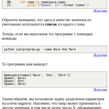
for
name
in
namespace.
name
:
print
(
"Привет, {}!"
.
format
(
name
)
)
Исходник
Обратите внимание, что здесь в качестве значения по
умолчанию используется
список
из одного слова.
Теперь, если мы выполним эту программу с помощью
команды
python coolprogram.py --name Вася Оля Петя
Исходник
То программа нам выведет:
Namespace(name=['Вася', 'Оля', 'Петя'])
Привет, Вася!
Привет, Оля!
Привет, Петя!
Исходник
Таким образом, мы возложили задачу разделения параметров
на плечи
argparse
. Напомню, что
nargs
может принимать и
другие значения, в том числе целое число
N
, обозначающее,