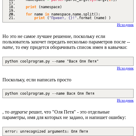
print
(
namespace
)
for
name
in
namespace.
name
.
split
(
)
:
print
(
"Привет, {}!"
.
format
(
name
)
)
Исходник
Но это не самое лучшее решение, поскольку если
пользователь захочет передать несколько параметров после
--
name
, то ему придется оборачивать список имен в кавычки:
python coolprogram.py --name "Вася Оля Петя"
Исходник
Поскольку, если написать просто
python coolprogram.py --name Вася Оля Петя
Исходник
, то
argparse
решит, что "Оля Петя" - это отдельные
параметры, имя для которых не задано, и напишет ошибку:
error: unrecognized arguments: Оля Петя