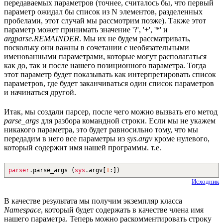
передаваемых параметров (точнее, считалось бы, что первый
параметр ожидал бы список из N элементов, разделенных
пробелами, этот случай мы рассмотрим позже). Также этот
параметр может принимать значение '?', '+', '*' и
argparse.REMAINDER
. Мы их не будем рассматривать,
поскольку они важны в сочетании с необязательными
именованными параметрами, которые могут располагаться
как до, так и после нашего позиционного параметра. Тогда
этот параметр будет показывать как интерпретировать список
параметров, где будет заканчиваться один список параметров
и начинаться другой.
Итак, мы создали парсер, после чего можно вызвать его метод
parse_args
для разбора командной строки. Если мы не укажем
никакого параметра, это будет равносильно тому, что мы
передадим в него все параметры из
sys.argv
кроме нулевого,
который содержит имя нашей программы. т.е.
parser
.
parse_args
(
sys
.
argv
[
1
:
]
)
Исходник
В качестве результата мы получим экземпляр класса
Namespace
, который будет содержать в качестве члена имя
нашего параметра. Теперь можно раскомментировать строку