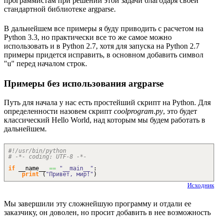
программистам при решении этой задачи благодаря своей
стандартной библиотеке argparse.
В дальнейшем все примеры я буду приводить с расчетом на
Python 3.3, но практически все то же самое можно
использовать и в Python 2.7, хотя для запуска на Python 2.7
примеры придется исправить, в основном добавить символ
"u" перед началом строк.
Примеры без использования argparse
Путь для начала у нас есть простейший скрипт на Python. Для
определенности назовем скрипт
coolprogram.py
, это будет
классический Hello World, над которым мы будем работать в
дальнейшем.
#!/usr/bin/python
# -*- coding: UTF-8 -*-
if
__name__
==
"__main__"
:
print
(
"Привет, мир!"
)
Исходник
Мы завершили эту сложнейшую программу и отдали ее
заказчику, он доволен, но просит добавить в нее возможность