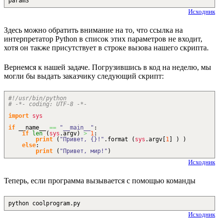
param3
Исходник
Здесь можно обратить внимание на то, что ссылка на
интерпретатор Python в список этих параметров не входит,
хотя он также присутствует в строке вызова нашего скрипта.
Вернемся к нашей задаче. Погрузившись в код на неделю, мы
могли бы выдать заказчику следующий скрипт:
#!/usr/bin/python
# -*- coding: UTF-8 -*-
import
sys
if
__name__
==
"__main__"
:
if
len
(
sys
.
argv
)
>
1
:
print
(
"Привет, {}!"
.
format
(
sys
.
argv
[
1
]
)
)
else
:
print
(
"Привет, мир!"
)
Исходник
Теперь, если программа вызывается с помощью команды
python coolprogram.py
Исходник