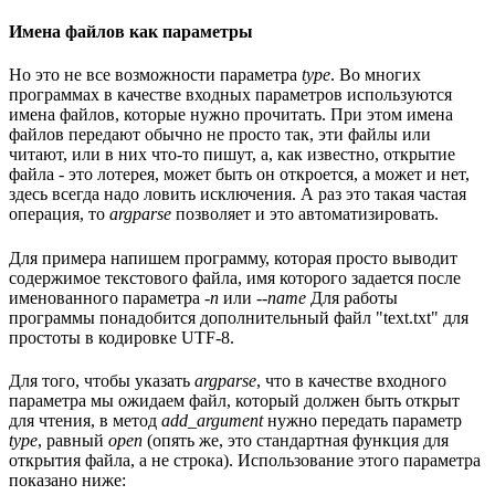
Имена файлов как параметры
Но это не все возможности параметра
type
. Во многих
программах в качестве входных параметров используются
имена файлов, которые нужно прочитать. При этом имена
файлов передают обычно не просто так, эти файлы или
читают, или в них что-то пишут, а, как известно, открытие
файла - это лотерея, может быть он откроется, а может и нет,
здесь всегда надо ловить исключения. А раз это такая частая
операция, то
argparse
позволяет и это автоматизировать.
Для примера напишем программу, которая просто выводит
содержимое текстового файла, имя которого задается после
именованного параметра
-n
или
--name
Для работы
программы понадобится дополнительный файл "text.txt" для
простоты в кодировке UTF-8.
Для того, чтобы указать
argparse
, что в качестве входного
параметра мы ожидаем файл, который должен быть открыт
для чтения, в метод
add_argument
нужно передать параметр
type
, равный
open
(опять же, это стандартная функция для
открытия файла, а не строка). Использование этого параметра
показано ниже: