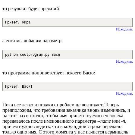
то результат будет прежний
Привет, мир!
Исходник
а если мы добавим параметр:
python coolprogram.py Вася
Исходник
то программа поприветствует некоего Васю:
Привет, Вася!
Исходник
Пока все легко и никаких проблем не возникает. Теперь
предположим, что требования заказчика вновь изменились, и
на этот раз он хочет, чтобы имя приветствуемого человека
передавалось после именованного параметра
--name
или
-n
,
причем нужно следить, что в командной строке передано
только одно имя. С этого момента у нас начнется вермишель