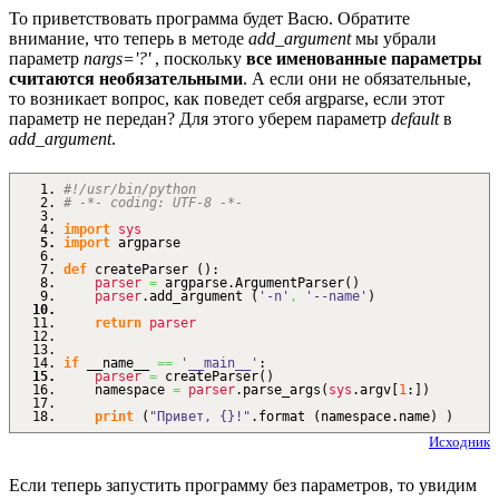
То приветствовать программа будет Васю. Обратите
внимание, что теперь в методе
add_argument
мы убрали
параметр
nargs='?'
, поскольку
все именованные параметры
считаются необязательными
. А если они не обязательные,
то возникает вопрос, как поведет себя argparse, если этот
параметр не передан? Для этого уберем параметр
default
в
add_argument
.
#!/usr/bin/python
# -*- coding: UTF-8 -*-
import
sys
import
argparse
def
createParser
(
)
:
parser
=
argparse.
ArgumentParser
(
)
parser
.
add_argument
(
'-n'
,
'--name'
)
return
parser
if
__name__
==
'__main__'
:
parser
=
createParser
(
)
namespace
=
parser
.
parse_args
(
sys
.
argv
[
1
:
]
)
print
(
"Привет, {}!"
.
format
(
namespace.
name
)
)
Исходник
Если теперь запустить программу без параметров, то увидим