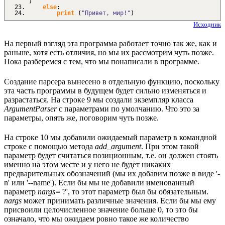
)
else
:
print
(
"Привет, мир!"
)
Исходник
На первый взгляд эта программа работает точно так же, как и
раньше, хотя есть отличия, но мы их рассмотрим чуть позже.
Пока разберемся с тем, что мы понаписали в программе.
Создание парсера вынесено в отдельную функцию, поскольку
эта часть программы в будущем будет сильно изменяться и
разрастаться. На строке 9 мы создали экземпляр класса
ArgumentParser
с параметрами по умолчанию. Что это за
параметры, опять же, поговорим чуть позже.
На строке 10 мы добавили ожидаемый параметр в командной
строке с помощью метода
add_argument
. При этом такой
параметр будет считаться позиционным, т.е. он должен стоять
именно на этом месте и у него не будет никаких
предварительных обозначений (мы их добавим позже в виде '-
n' или '--name'). Если бы мы не добавили именованный
параметр
nargs='?
', то этот параметр был бы обязательным.
nargs
может принимать различные значения. Если бы мы ему
присвоили целочисленное значение больше 0, то это бы
означало, что мы ожидаем ровно такое же количество