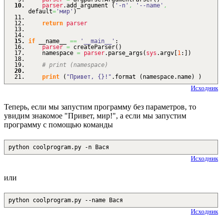
parser
.
add_argument
(
'-n'
,
'--name'
,
default
=
'мир'
)
return
parser
if
__name__
==
'__main__'
:
parser
=
createParser
(
)
namespace
=
parser
.
parse_args
(
sys
.
argv
[
1
:
]
)
# print (namespace)
print
(
"Привет, {}!"
.
format
(
namespace.
name
)
)
Исходник
Теперь, если мы запустим программу без параметров, то
увидим знакомое "Привет, мир!", а если мы запустим
программу с помощью команды
python coolprogram.py -n Вася
Исходник
или
python coolprogram.py --name Вася
Исходник