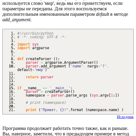
используется слово 'мир', ведь мы его приветствуем, если
параметры не переданы. Для этого воспользуемся
дополнительным именованным параметром
default
в методе
add_argument
.
#!/usr/bin/python
# -*- coding: UTF-8 -*-
import
sys
import
argparse
def
createParser
(
)
:
parser
=
argparse.
ArgumentParser
(
)
parser
.
add_argument
(
'name'
,
nargs
=
'?'
,
default
=
'мир'
)
return
parser
if
__name__
==
'__main__'
:
parser
=
createParser
(
)
namespace
=
parser
.
parse_args
(
sys
.
argv
[
1
:
]
)
# print (namespace)
print
(
"Привет, {}!"
.
format
(
namespace.
name
)
)
Исходник
Программа продолжает работать точно также, как и раньше.
Вы, наверное, заметили, что в предыдущем примере в метод