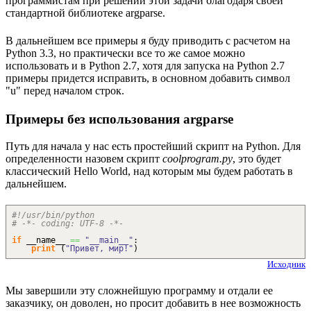
программистам при решении этой задачи благодаря своей
стандартной библиотеке argparse.
В дальнейшем все примеры я буду приводить с расчетом на
Python 3.3, но практически все то же самое можно
использовать и в Python 2.7, хотя для запуска на Python 2.7
примеры придется исправить, в основном добавить символ
"u" перед началом строк.
Примеры без использования argparse
Путь для начала у нас есть простейший скрипт на Python. Для
определенности назовем скрипт
coolprogram.py
, это будет
классический Hello World, над которым мы будем работать в
дальнейшем.
#!/usr/bin/python
# -*- coding: UTF-8 -*-
if
__name__
==
"__main__"
:
print
(
"Привет, мир!"
)
Исходник
Мы завершили эту сложнейшую программу и отдали ее
заказчику, он доволен, но просит добавить в нее возможность