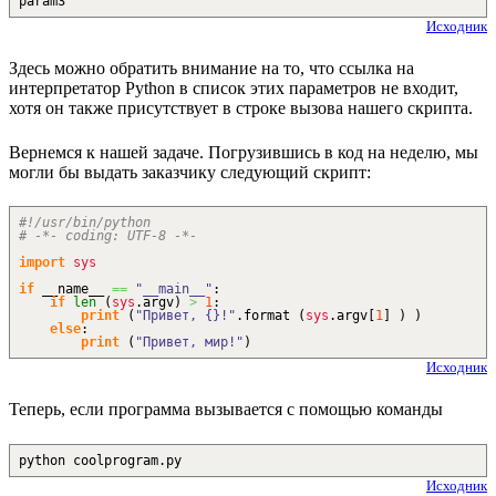
param3
Исходник
Здесь можно обратить внимание на то, что ссылка на
интерпретатор Python в список этих параметров не входит,
хотя он также присутствует в строке вызова нашего скрипта.
Вернемся к нашей задаче. Погрузившись в код на неделю, мы
могли бы выдать заказчику следующий скрипт:
#!/usr/bin/python
# -*- coding: UTF-8 -*-
import
sys
if
__name__
==
"__main__"
:
if
len
(
sys
.
argv
)
>
1
:
print
(
"Привет, {}!"
.
format
(
sys
.
argv
[
1
]
)
)
else
:
print
(
"Привет, мир!"
)
Исходник
Теперь, если программа вызывается с помощью команды
python coolprogram.py
Исходник