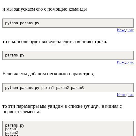
и мы запускаем его с помощью команды
python params.py
Исходник
то в консоль будет выведена единственная строка:
params.py
Исходник
Если же мы добавим несколько параметров,
python params.py param1 param2 param3
Исходник
то эти параметры мы увидим в списке
sys.argv
, начиная с
первого элемента:
params.py
param1
param2