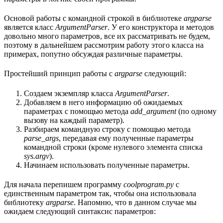
Основой работы с командной строкой в библиотеке
argparse
является класс
ArgumentParser
. У его конструктора и методов
довольно много параметров, все их рассматривать не будем,
поэтому в дальнейшем рассмотрим работу этого класса на
примерах, попутно обсуждая различные параметры.
Простейший принцип работы с
argparse
следующий:
Создаем экземпляр класса
ArgumentParser
.
Добавляем в него информацию об ожидаемых
параметрах с помощью метода
add_argument
(по одному
вызову на каждый параметр).
Разбираем командную строку с помощью метода
parse_args
, передавая ему полученные параметры
командной строки (кроме нулевого элемента списка
sys.argv
).
Начинаем использовать полученные параметры.
Для начала перепишем программу
coolprogram.py
с
единственным параметром так, чтобы она использовала
библиотеку
argparse
. Напомню, что в данном случае мы
ожидаем следующий синтаксис параметров: