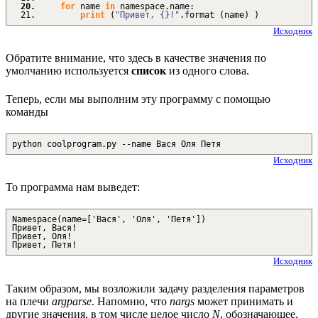
for
name
in
namespace.
name
:
print
(
"Привет, {}!"
.
format
(
name
)
)
Исходник
Обратите внимание, что здесь в качестве значения по
умолчанию используется
список
из одного слова.
Теперь, если мы выполним эту программу с помощью
команды
python coolprogram.py --name Вася Оля Петя
Исходник
То программа нам выведет:
Namespace(name=['Вася', 'Оля', 'Петя'])
Привет, Вася!
Привет, Оля!
Привет, Петя!
Исходник
Таким образом, мы возложили задачу разделения параметров
на плечи
argparse
. Напомню, что
nargs
может принимать и
другие значения, в том числе целое число
N
, обозначающее,