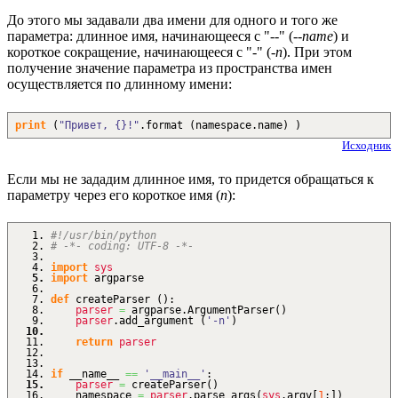
До этого мы задавали два имени для одного и того же
параметра: длинное имя, начинающееся с "--" (
--name
) и
короткое сокращение, начинающееся с "-" (
-n
). При этом
получение значение параметра из пространства имен
осуществляется по длинному имени:
print
(
"Привет, {}!"
.
format
(
namespace.
name
)
)
Исходник
Если мы не зададим длинное имя, то придется обращаться к
параметру через его короткое имя (
n
):
#!/usr/bin/python
# -*- coding: UTF-8 -*-
import
sys
import
argparse
def
createParser
(
)
:
parser
=
argparse.
ArgumentParser
(
)
parser
.
add_argument
(
'-n'
)
return
parser
if
__name__
==
'__main__'
:
parser
=
createParser
(
)
namespace
=
parser
.
parse_args
(
sys
.
argv
[
1
:
]
)