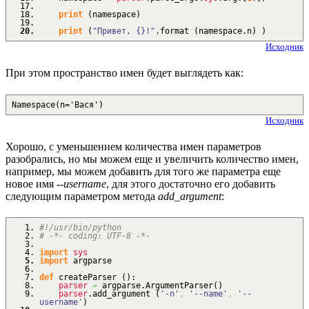
print
(
namespace
)
print
(
"Привет, {}!"
.
format
(
namespace.
n
)
)
Исходник
При этом пространство имен будет выглядеть как:
Namespace(n='Вася')
Исходник
Хорошо, с уменьшением количества имен параметров
разобрались, но мы можем еще и увеличить количество имен,
например, мы можем добавить для того же параметра еще
новое имя
--username
, для этого достаточно его добавить
следующим параметром метода
add_argument
:
#!/usr/bin/python
# -*- coding: UTF-8 -*-
import
sys
import
argparse
def
createParser
(
)
:
parser
=
argparse.
ArgumentParser
(
)
parser
.
add_argument
(
'-n'
,
'--name'
,
'--
username'
)