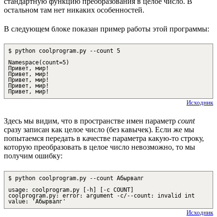
стандартную функцию преобразования в целое число. В
остальном там нет никаких особенностей.
В следующем блоке показан пример работы этой программы:
$ python coolprogram.py --count 5
Namespace(count=5)
Привет, мир!
Привет, мир!
Привет, мир!
Привет, мир!
Привет, мир!
Исходник
Здесь мы видим, что в пространстве имен параметр
count
сразу записан как целое число (без кавычек). Если же мы
попытаемся передать в качестве параметра какую-то строку,
которую преобразовать в целое число невозможно, то мы
получим ошибку:
$ python coolprogram.py --count Абырвалг
usage: coolprogram.py [-h] [-c COUNT]
coolprogram.py: error: argument -c/--count: invalid int
value: 'Абырвалг'
Исходник