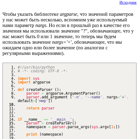
Исходник
Чтобы указать библиотеке
argparse
, что значений параметров
у нас может быть несколько, вспомним уже используемый
нами параметр
nargs
. Но если в прошлый раз в качестве его
значения мы использовали значение "?", обозначающее, что у
нас может быть 0 или 1 значение, то теперь мы будем
использовать значение
nargs='+
', обозначающее, что мы
ожидаем одно или более значение (по аналогии с
регулярными выражениями).
#!/usr/bin/python
# -*- coding: UTF-8 -*-
import
sys
import
argparse
def
createParser
(
)
:
parser
=
argparse.
ArgumentParser
(
)
parser
.
add_argument
(
'-n'
,
'--name'
,
nargs
=
'+'
,
default
=
[
'мир'
]
)
return
parser
if
__name__
==
'__main__'
:
parser
=
createParser
(
)
namespace
=
parser
.
parse_args
(
sys
.
argv
[
1
:
]
)
print
(
namespace
)