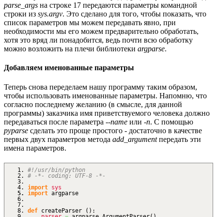
parse_args
на строке 17 передаются параметры командной
строки из
sys.argv
. Это сделано для того, чтобы показать, что
список параметров мы можем передавать явно, при
необходимости мы его можем предварительно обработать,
хотя это вряд ли понадобится, ведь почти всю обработку
можно возложить на плечи библиотеки
argparse
.
Добавляем именованные параметры
Теперь снова переделаем нашу программу таким образом,
чтобы использовать именованные параметры. Напомню, что
согласно последнему желанию (в смысле, для данной
программы) заказчика имя приветствуемого человека должно
передаваться после параметра
--name
или
-n
. С помощью
pyparse
сделать это проще простого - достаточно в качестве
первых двух параметров метода
add_argument
передать эти
имена параметров.
#!/usr/bin/python
# -*- coding: UTF-8 -*-
import
sys
import
argparse
def
createParser
(
)
:
parser
=
argparse.
ArgumentParser
(
)