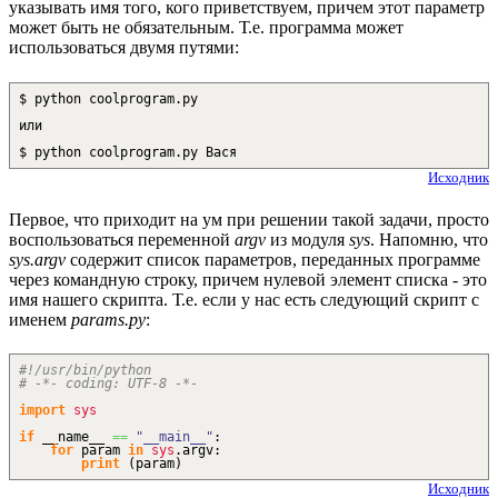
указывать имя того, кого приветствуем, причем этот параметр
может быть не обязательным. Т.е. программа может
использоваться двумя путями:
$ python coolprogram.py
или
$ python coolprogram.py Вася
Исходник
Первое, что приходит на ум при решении такой задачи, просто
воспользоваться переменной
argv
из модуля
sys
. Напомню, что
sys.argv
содержит список параметров, переданных программе
через командную строку, причем нулевой элемент списка - это
имя нашего скрипта. Т.е. если у нас есть следующий скрипт с
именем
params.py
:
#!/usr/bin/python
# -*- coding: UTF-8 -*-
import
sys
if
__name__
==
"__main__"
:
for
param
in
sys
.
argv
:
print
(
param
)
Исходник