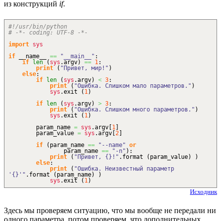
из конструкций
if
.
#!/usr/bin/python
# -*- coding: UTF-8 -*-
import
sys
if
__name__
==
"__main__"
:
if
len
(
sys
.
argv
)
==
1
:
print
(
"Привет, мир!"
)
else
:
if
len
(
sys
.
argv
)
<
3
:
print
(
"Ошибка. Слишком мало параметров."
)
sys
.
exit
(
1
)
if
len
(
sys
.
argv
)
>
3
:
print
(
"Ошибка. Слишком много параметров."
)
sys
.
exit
(
1
)
param_name
=
sys
.
argv
[
1
]
param_value
=
sys
.
argv
[
2
]
if
(
param_name
==
"--name"
or
param_name
==
"-n"
)
:
print
(
"Привет, {}!"
.
format
(
param_value
)
)
else
:
print
(
"Ошибка. Неизвестный параметр
'{}'"
.
format
(
param_name
)
)
sys
.
exit
(
1
)
Исходник
Здесь мы проверяем ситуацию, что мы вообще не передали ни
одного параметра, потом проверяем, что дополнительных