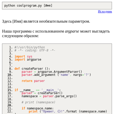
python coolprogram.py [Имя]
Исходник
Здесь [Имя] является необязательным параметром.
Наша программа с использованием
argparse
может выглядеть
следующим образом:
#!/usr/bin/python
# -*- coding: UTF-8 -*-
import
sys
import
argparse
def
createParser
(
)
:
parser
=
argparse.
ArgumentParser
(
)
parser
.
add_argument
(
'name'
,
nargs
=
'?'
)
return
parser
if
__name__
==
'__main__'
:
parser
=
createParser
(
)
namespace
=
parser
.
parse_args
(
)
# print (namespace)
if
namespace.
name
:
print
(
"Привет, {}!"
.
format
(
namespace.
name
)