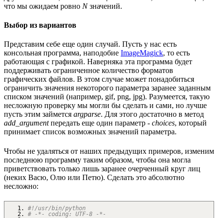
что мы ожидаем ровно
N
значений.
Выбор из вариантов
Представим себе еще один случай. Пусть у нас есть
консольная программа, наподобие
ImageMagick
, то есть
работающая с графикой. Наверняка эта программа будет
поддерживать ограниченное количество форматов
графических файлов. В этом случае может понадобиться
ограничить значения некоторого параметра заранее заданным
списком значений (например, gif, png, jpg). Разумеется, такую
несложную проверку мы могли бы сделать и сами, но лучше
пусть этим займется
argparse
. Для этого достаточно в метод
add_argument
передать еще один параметр -
choices
, который
принимает список возможных значений параметра.
Чтобы не удаляться от наших предыдущих примеров, изменим
последнюю программу таким образом, чтобы она могла
приветствовать только лишь заранее очерченный круг лиц
(неких Васю, Олю или Петю). Сделать это абсолютно
несложно:
#!/usr/bin/python
# -*- coding: UTF-8 -*-