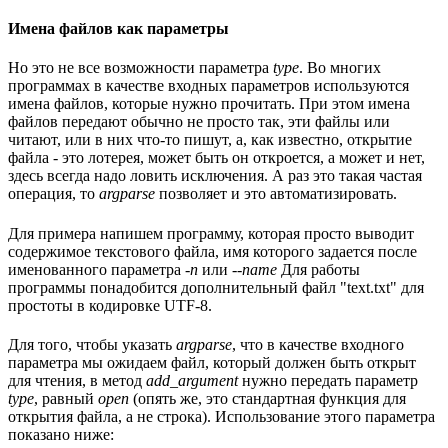
Имена файлов как параметры
Но это не все возможности параметра
type
. Во многих
программах в качестве входных параметров используются
имена файлов, которые нужно прочитать. При этом имена
файлов передают обычно не просто так, эти файлы или
читают, или в них что-то пишут, а, как известно, открытие
файла - это лотерея, может быть он откроется, а может и нет,
здесь всегда надо ловить исключения. А раз это такая частая
операция, то
argparse
позволяет и это автоматизировать.
Для примера напишем программу, которая просто выводит
содержимое текстового файла, имя которого задается после
именованного параметра
-n
или
--name
Для работы
программы понадобится дополнительный файл "text.txt" для
простоты в кодировке UTF-8.
Для того, чтобы указать
argparse
, что в качестве входного
параметра мы ожидаем файл, который должен быть открыт
для чтения, в метод
add_argument
нужно передать параметр
type
, равный
open
(опять же, это стандартная функция для
открытия файла, а не строка). Использование этого параметра
показано ниже: