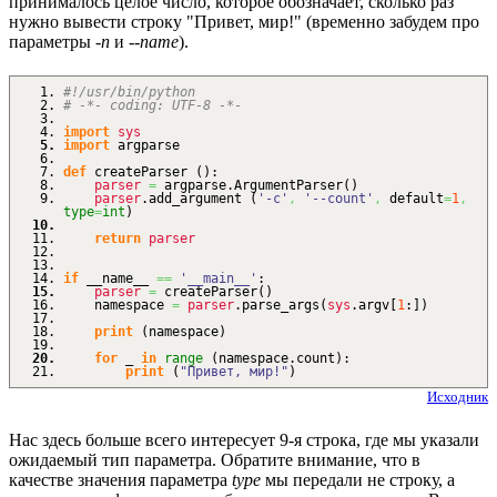
принималось целое число, которое обозначает, сколько раз
нужно вывести строку "Привет, мир!" (временно забудем про
параметры
-n
и
--name
).
#!/usr/bin/python
# -*- coding: UTF-8 -*-
import
sys
import
argparse
def
createParser
(
)
:
parser
=
argparse.
ArgumentParser
(
)
parser
.
add_argument
(
'-c'
,
'--count'
,
default
=
1
,
type
=
int
)
return
parser
if
__name__
==
'__main__'
:
parser
=
createParser
(
)
namespace
=
parser
.
parse_args
(
sys
.
argv
[
1
:
]
)
print
(
namespace
)
for
_
in
range
(
namespace.
count
)
:
print
(
"Привет, мир!"
)
Исходник
Нас здесь больше всего интересует 9-я строка, где мы указали
ожидаемый тип параметра. Обратите внимание, что в
качестве значения параметра
type
мы передали не строку, а