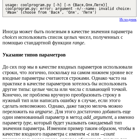
usage: coolprogram.py [-h] [-n {Вася,Оля,Петя}]
coolprogram.py: error: argument -n/--name: invalid choice:
'Иван' (choose from 'Вася', 'Оля', 'Петя')
Исходник
Иногда может быть полезным в качестве значения параметра
choices
использовать список целых чисел, полученных с
помощью стандартной функции
range
.
Указание типов параметров
До сих пор мы в качестве входных параметров использовали
строки, что логично, поскольку на самом нижнем уровне все
входные параметры считаются строками. Однако часто на
практике в качестве параметров хотелось бы использовать
другие типы: целые числа или числа с плавающей точкой.
Конечно, не проблема вручную преобразовать строку в
нужный тип или написать ошибку в случае, если этого
сделать невозможно. Однако, даже такую мелочь можно
переложить на
argparse
. Для этого достаточно добавить еще
один именованный параметр в метод
add_argument
, а именно
параметр
type
, который будет указывать ожидаемый тип
значения параметра. Изменим пример таким образом, чтобы в
качестве входного параметра с именем
-c
или
--count