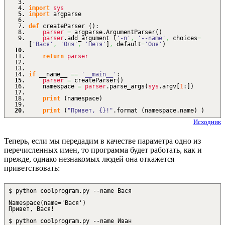
import
sys
import
argparse
def
createParser
(
)
:
parser
=
argparse.
ArgumentParser
(
)
parser
.
add_argument
(
'-n'
,
'--name'
,
choices
=
[
'Вася'
,
'Оля'
,
'Петя'
]
,
default
=
'Оля'
)
return
parser
if
__name__
==
'__main__'
:
parser
=
createParser
(
)
namespace
=
parser
.
parse_args
(
sys
.
argv
[
1
:
]
)
print
(
namespace
)
print
(
"Привет, {}!"
.
format
(
namespace.
name
)
)
Исходник
Теперь, если мы передадим в качестве параметра одно из
перечисленных имен, то программа будет работать, как и
прежде, однако незнакомых людей она откажется
приветствовать:
$ python coolprogram.py --name Вася
Namespace(name='Вася')
Привет, Вася!
$ python coolprogram.py --name Иван