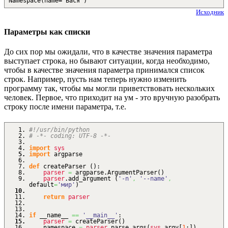
Namespace(name='Вася')
Исходник
Параметры как списки
До сих пор мы ожидали, что в качестве значения параметра
выступает строка, но бывают ситуации, когда необходимо,
чтобы в качестве значения параметра принимался список
строк. Например, пусть нам теперь нужно изменить
программу так, чтобы мы могли приветствовать нескольких
человек. Первое, что приходит на ум - это вручную разобрать
строку после имени параметра, т.е.
#!/usr/bin/python
# -*- coding: UTF-8 -*-
import
sys
import
argparse
def
createParser
(
)
:
parser
=
argparse.
ArgumentParser
(
)
parser
.
add_argument
(
'-n'
,
'--name'
,
default
=
'мир'
)
return
parser
if
__name__
==
'__main__'
:
parser
=
createParser
(
)
namespace
=
parser
.
parse_args
(
sys
.
argv
[
1
:
]
)