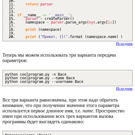
return
parser
if
__name__
==
'__main__'
:
parser
=
createParser
(
)
namespace
=
parser
.
parse_args
(
sys
.
argv
[
1
:
]
)
print
(
namespace
)
print
(
"Привет, {}!"
.
format
(
namespace.
name
)
)
Исходник
Теперь мы можем использовать три варианта передачи
параметров:
python coolprogram.py -n Вася
python coolprogram.py --name Вася
python coolprogram.py --username Вася
Исходник
Все три варианта равнозначны, при этом надо обратить
внимание, что при получении значения этого параметра
используется первое длинное имя, т.е.
name
. Пространство
имен при использовании всех трех вариантов вызова
программы будет выглядеть одинаково: