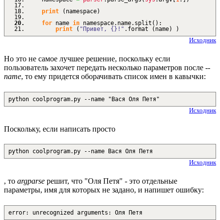
print
(
namespace
)
for
name
in
namespace.
name
.
split
(
)
:
print
(
"Привет, {}!"
.
format
(
name
)
)
Исходник
Но это не самое лучшее решение, поскольку если
пользователь захочет передать несколько параметров после
--
name
, то ему придется оборачивать список имен в кавычки:
python coolprogram.py --name "Вася Оля Петя"
Исходник
Поскольку, если написать просто
python coolprogram.py --name Вася Оля Петя
Исходник
, то
argparse
решит, что "Оля Петя" - это отдельные
параметры, имя для которых не задано, и напишет ошибку:
error: unrecognized arguments: Оля Петя