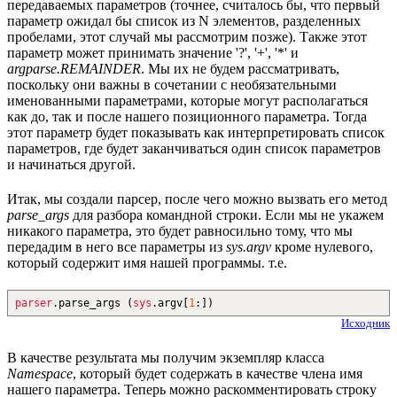
передаваемых параметров (точнее, считалось бы, что первый
параметр ожидал бы список из N элементов, разделенных
пробелами, этот случай мы рассмотрим позже). Также этот
параметр может принимать значение '?', '+', '*' и
argparse.REMAINDER
. Мы их не будем рассматривать,
поскольку они важны в сочетании с необязательными
именованными параметрами, которые могут располагаться
как до, так и после нашего позиционного параметра. Тогда
этот параметр будет показывать как интерпретировать список
параметров, где будет заканчиваться один список параметров
и начинаться другой.
Итак, мы создали парсер, после чего можно вызвать его метод
parse_args
для разбора командной строки. Если мы не укажем
никакого параметра, это будет равносильно тому, что мы
передадим в него все параметры из
sys.argv
кроме нулевого,
который содержит имя нашей программы. т.е.
parser
.
parse_args
(
sys
.
argv
[
1
:
]
)
Исходник
В качестве результата мы получим экземпляр класса
Namespace
, который будет содержать в качестве члена имя
нашего параметра. Теперь можно раскомментировать строку