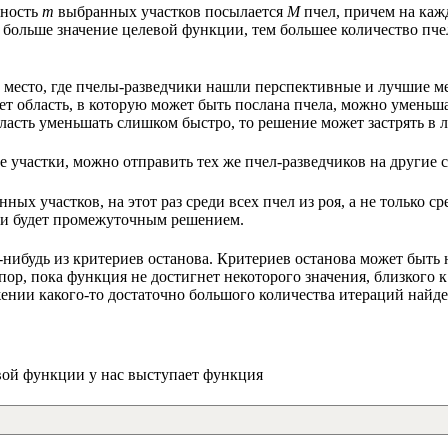
тность
m
выбранных участков посылается
M
пчел, причем на каж
 больше значение целевой функции, тем большее количество пче
 место, где пчелы-разведчики нашли перспективные и лучшие мес
яет область, в которую может быть послана пчела, можно уменьш
ласть уменьшать слишком быстро, то решение может застрять в 
 участки, можно отправить тех же пчел-разведчиков на другие 
ных участков, на этот раз среди всех пчел из роя, а не только с
о и будет промежуточным решением.
ой-нибудь из критериев останова. Критериев останова может быть
пор, пока функция не достигнет некоторого значения, близкого 
жении какого-то достаточно большого количества итераций найде
вой функции у нас выступает функция