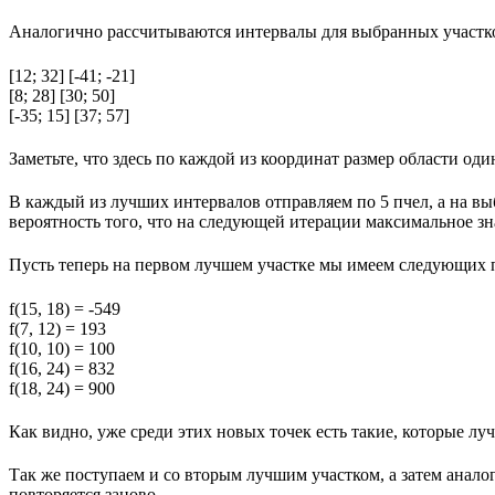
Аналогично рассчитываются интервалы для выбранных участк
[12; 32] [-41; -21]
[8; 28] [30; 50]
[-35; 15] [37; 57]
Заметьте, что здесь по каждой из координат размер области один
В каждый из лучших интервалов отправляем по 5 пчел, а на в
вероятность того, что на следующей итерации максимальное з
Пусть теперь на первом лучшем участке мы имеем следующих 
f(15, 18) = -549
f(7, 12) = 193
f(10, 10) = 100
f(16, 24) = 832
f(18, 24) = 900
Как видно, уже среди этих новых точек есть такие, которые л
Так же поступаем и со вторым лучшим участком, а затем анало
повторяется заново.