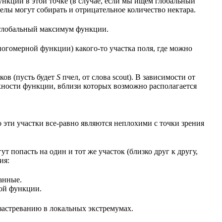
нкции в этой точке (в случае, если мы ищем глобальный
лы могут собирать и отрицательное количество нектара.
 глобальный максимум функции.
ногомерной функции) какого-то участка поля, где можно
ков (пусть будет
S
пчел, от слова scout). В зависимости от
хности функции, вблизи которых возможно располагается
 эти участки все-равно являются неплохими с точки зрения
 попасть на один и тот же участок (близко друг к другу,
ия:
анные.
вой функции.
 застреванию в локальных экстремумах.