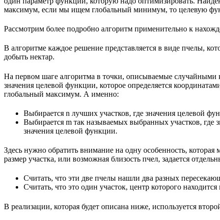
один параметр функции, которую надо оптимизировать. Найденн
максимум, если мы ищем глобальный минимум, то целевую функ
Рассмотрим более подробно алгоритм применительно к нахожд
В алгоритме каждое решение представляется в виде пчелы, кот
добыть нектар.
На первом шаге алгоритма в точки, описываемые случайными к
значения целевой функции, которое определяется координатам
глобальный максимум. А именно:
Выбирается n лучших участков, где значения целевой фу
Выбирается m так называемых выбранных участков, где з
значения целевой функции.
Здесь нужно обратить внимание на одну особенность, которая м
размер участка, или возможная близость пчел, задается отдел
Считать, что эти две пчелы нашли два разных пересекающ
Считать, что это один участок, центр которого находится
В реализации, которая будет описана ниже, используется втор