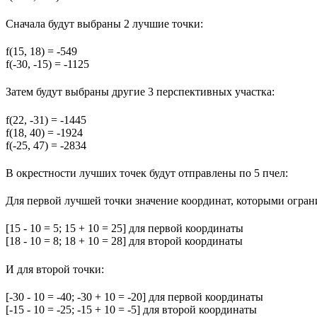
Сначала будут выбраны 2 лучшие точки:
f(15, 18) = -549
f(-30, -15) = -1125
Затем будут выбраны другие 3 перспективных участка:
f(22, -31) = -1445
f(18, 40) = -1924
f(-25, 47) = -2834
В окрестности лучших точек будут отправлены по 5 пчел:
Для первой лучшей точки значение координат, которыми ограни
[15 - 10 = 5; 15 + 10 = 25] для первой координаты
[18 - 10 = 8; 18 + 10 = 28] для второй координаты
И для второй точки:
[-30 - 10 = -40; -30 + 10 = -20] для первой координаты
[-15 - 10 = -25; -15 + 10 = -5] для второй координаты