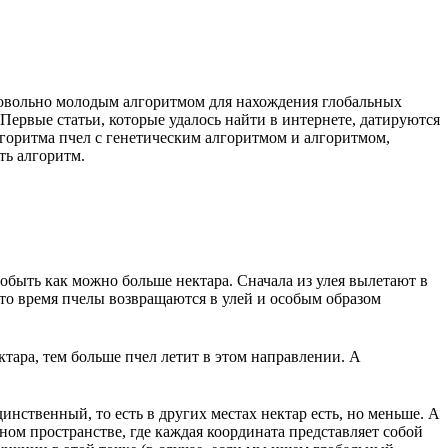
ся довольно молодым алгоритмом для нахождения глобальных
рвые статьи, которые удалось найти в интернете, датируются
 алгоритма пчел с генетическим алгоритмом и алгоритмом,
ть алгоритм.
здобыть как можно больше нектара. Сначала из улея вылетают в
е-то время пчелы возвращаются в улей и особым образом
тара, тем больше пчел летит в этом направлении. А
динственный, то есть в других местах нектар есть, но меньше. А
ном пространстве, где каждая координата представляет собой