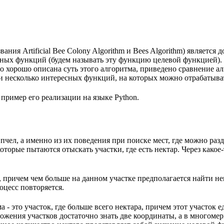
вания Artificial Bee Colony Algorithm и Bees Algorithm) являет
х функций (будем называть эту функцию целевой функцией). Пе
ольно хорошо описана суть этого алгоритма, приведено сравнение
и несколько интересных функций, на которых можно отрабатыва
пример его реализации на языке Python.
у пчел, а именно из их поведения при поиске мест, где можно ра
оторые пытаются отыскать участки, где есть нектар. Через како
 причем чем больше на данном участке предполагается найти нек
оцесс повторяется.
 - это участок, где больше всего нектара, причем этот участок е
ожения участков достаточно знать две координаты, а в многомер