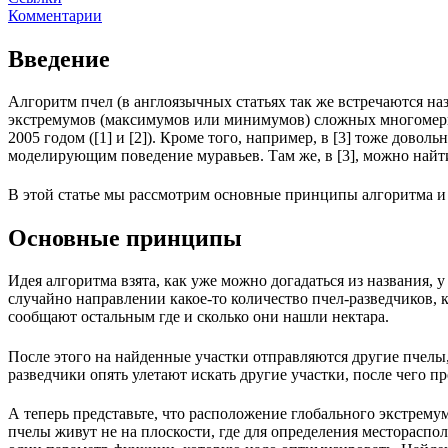
Комментарии
Введение
Алгоритм пчел (в англоязычных статьях так же встречаются наз
экстремумов (максимумов или минимумов) сложных многомерны
2005 годом ([1] и [2]). Кроме того, например, в [3] тоже дов
моделирующим поведение муравьев. Там же, в [3], можно найт
В этой статье мы рассмотрим основные принципы алгоритма и 
Основные принципы
Идея алгоритма взята, как уже можно догадаться из названия, 
случайно направлении какое-то количество пчел-разведчиков, к
сообщают остальным где и сколько они нашли нектара.
После этого на найденные участки отправляются другие пчелы,
разведчики опять улетают искать другие участки, после чего пр
А теперь представьте, что расположение глобального экстремума
пчелы живут не на плоскости, где для определения местораспол