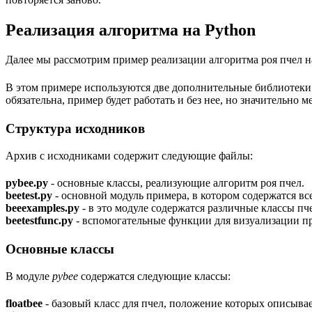
Реализация алгоритма на Python
Далее мы рассмотрим пример реализации алгоритма роя пчел н
В этом примере используются две дополнительные библиотеки
обязательна, пример будет работать и без нее, но значительно м
Структура исходников
Архив с исходниками содержит следующие файлы:
pybee.py
- основные классы, реализующие алгоритм роя пчел.
beetest.py
- основной модуль примера, в котором содержатся вс
beeexamples.py
- в это модуле содержатся различные классы п
beetestfunc.py
- вспомогательные функции для визуализации пр
Основные классы
В модуле
pybee
содержатся следующие классы:
floatbee
- базовый класс для пчел, положение которых описыва