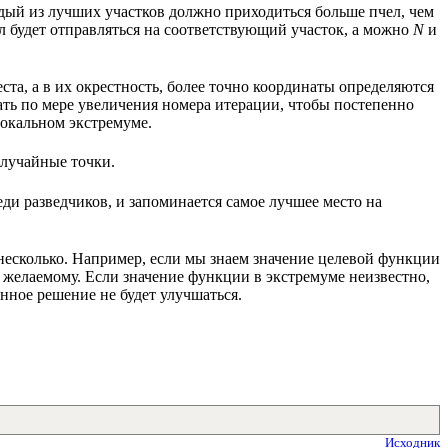
дый из лучших участков должно приходиться больше пчел, чем
л будет отправляться на соответствующий участок, а можно
N
и
та, а в их окрестность, более точно координаты определяются
ать по мере увеличения номера итерации, чтобы постепенно
локальном экстремуме.
случайные точки.
реди разведчиков, и запоминается самое лучшее место на
 несколько. Например, если мы знаем значение целевой функции
к желаемому. Если значение функции в экстремуме неизвестно,
нное решение не будет улучшаться.
Исходник