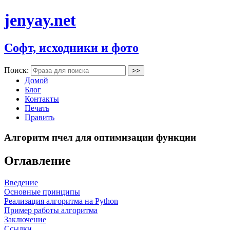
jenyay.net
Софт, исходники и фото
Поиск:
Домой
Блог
Контакты
Печать
Править
Алгоритм пчел для оптимизации функции
Оглавление
Введение
Основные принципы
Реализация алгоритма на Python
Пример работы алгоритма
Заключение
Ссылки