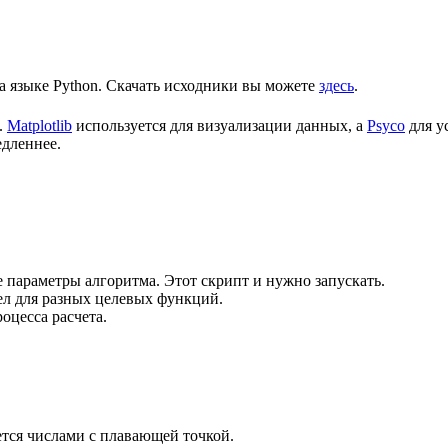
а языке Python. Скачать исходники вы можете
здесь
.
.
Matplotlib
используется для визуализации данных, а
Psyco
для у
едленнее.
е параметры алгоритма. Этот скрипт и нужно запускать.
чел для разных целевых функций.
оцесса расчета.
ется числами с плавающей точкой.