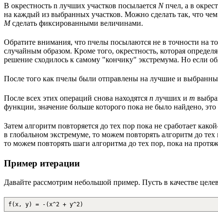
В окрестность n лучших участков посылается
N
пчел, а в окрес
на каждый из выбранных участков. Можно сделать так, что чем
M
сделать фиксированными величинами.
Обратите внимания, что пчелы посылаются не в точности на то
случайным образом. Кроме того, окрестность, которая определ
решение сходилось к самому "кончику" экстремума. Но если об
После того как пчелы были отправлены на лучшие и выбранные
После всех этих операций снова находятся
n
лучших и
m
выбран
функции, значение больше которого пока не было найдено, эт
Затем алгоритм повторяется до тех пор пока не сработает как
в глобальном экстремуме, то можем повторять алгоритм до тех 
то можем повторять шаги алгоритма до тех пор, пока на протя
Пример итерации
Давайте рассмотрим небольшой пример. Пусть в качестве целе
f(x, y) = -(x^2 + y^2)