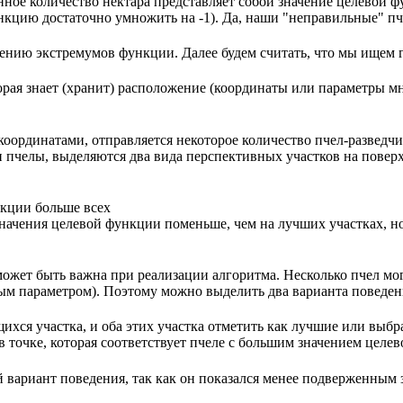
ое количество нектара представляет собой значение целевой фу
цию достаточно умножить на -1). Да, наши "неправильные" пче
ению экстремумов функции. Далее будем считать, что мы ищем
орая знает (хранит) расположение (координаты или параметры м
оординатами, отправляется некоторое количество пчел-разведчи
и пчелы, выделяются два вида перспективных участков на повер
нкции больше всех
начения целевой функции поменьше, чем на лучших участках, но
ожет быть важна при реализации алгоритма. Несколько пчел могут
ьным параметром). Поэтому можно выделить два варианта поведен
ихся участка, и оба этих участка отметить как лучшие или выбр
 в точке, которая соответствует пчеле с большим значением целе
ой вариант поведения, так как он показался менее подверженным