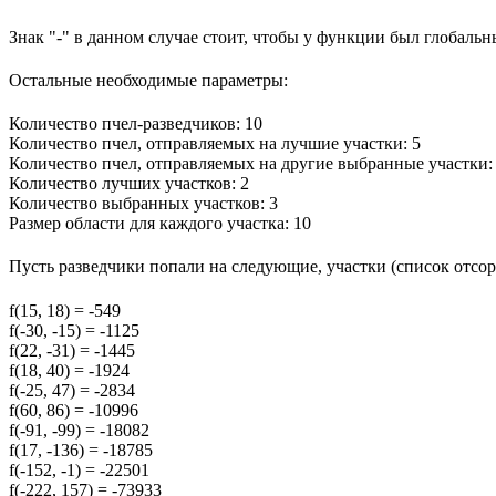
Знак "-" в данном случае стоит, чтобы у функции был глобальн
Остальные необходимые параметры:
Количество пчел-разведчиков: 10
Количество пчел, отправляемых на лучшие участки: 5
Количество пчел, отправляемых на другие выбранные участки:
Количество лучших участков: 2
Количество выбранных участков: 3
Размер области для каждого участка: 10
Пусть разведчики попали на следующие, участки (список отсо
f(15, 18) = -549
f(-30, -15) = -1125
f(22, -31) = -1445
f(18, 40) = -1924
f(-25, 47) = -2834
f(60, 86) = -10996
f(-91, -99) = -18082
f(17, -136) = -18785
f(-152, -1) = -22501
f(-222, 157) = -73933