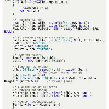
if
(
hOut
==
INVALID_HANDLE_VALUE
)
{
CloseHandle
(
hIn
)
;
return
FALSE
;
}
// Прочтем данные
ReadFile
(
hIn,
&
bfh,
sizeof
(
bfh
)
,
&
RW,
NULL
)
;
ReadFile
(
hIn,
&
bih,
sizeof
(
bih
)
,
&
RW,
NULL
)
;
ReadFile
(
hIn, Palette,
256
*
sizeof
(
RGBQUAD
)
,
&
RW,
NULL
)
;
// Установим указатель на начало растра
SetFilePointer
(
hIn, bfh.
bfOffBits
,
NULL
, FILE_BEGIN
)
;
Width
=
bih.
biWidth
;
Height
=
bih.
biHeight
;
OffBits
=
bfh.
bfOffBits
;
// Выделим память
inBuf
=
new
BYTE
[
Width
]
;
outBuf
=
new
RGBTRIPLE
[
Width
]
;
// Заполним заголовки
bfh.
bfOffBits
=
sizeof
(
bfh
)
+
sizeof
(
bih
)
;
// Не будем писать палитру
bih.
biBitCount
=
24
;
bfh.
bfSize
=
bfh.
bfOffBits
+
4
*
Width
*
Height
+
Height
*
(
Width
%
4
)
;
// Размер файла
// А остальное не меняется
// Запишем заголовки
WriteFile
(
hOut,
&
bfh,
sizeof
(
bfh
)
,
&
RW,
NULL
)
;
WriteFile
(
hOut,
&
bih,
sizeof
(
bih
)
,
&
RW,
NULL
)
;
// Начнем преобразовывать
for
(
i
=
0
;
i
<
Height
;
i
++
)
{