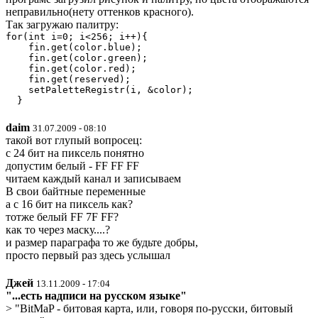
неправильно(нету оттенков красного).
Так загружаю палитру:
for(int i=0; i<256; i++){

    fin.get(color.blue);

    fin.get(color.green);

    fin.get(color.red);

    fin.get(reserved);

    setPaletteRegistr(i, &color);

  }
daim
31.07.2009 - 08:10
такой вот глупый вопросец:
с 24 бит на пиксель понятно
допустим белый - FF FF FF
читаем каждый канал и записываем
В свои байтные переменные
а с 16 бит на пиксель как?
тотже белый FF 7F FF?
как то через маску....?
и размер параграфа то же будьте добры,
просто первый раз здесь услышал
Джей
13.11.2009 - 17:04
"...есть надписи на русском языке"
> "BitMaP - битовая карта, или, говоря по-русски, битовый