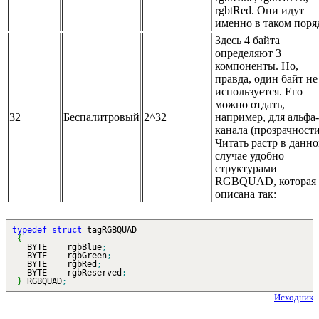
rgbtRed. Они идут
именно в таком поря
Здесь 4 байта
определяют 3
компоненты. Но,
правда, один байт не
используется. Его
можно отдать,
32
Беспалитровый
2^32
например, для альфа-
канала (прозрачности
Читать растр в данн
случае удобно
структурами
RGBQUAD, которая
описана так:
typedef
struct
tagRGBQUAD
{
BYTE rgbBlue
;
BYTE rgbGreen
;
BYTE rgbRed
;
BYTE rgbReserved
;
}
RGBQUAD
;
Исходник