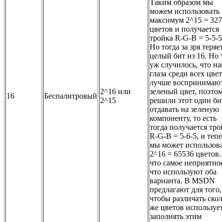
Таким образом мы
можем использовать
максимум 2^15 = 32
цветов и получается
тройка R-G-B = 5-5-5
Но тогда за зря теряе
целый бит из 16. Но 
уж случилось, что н
глаза среди всех цве
лучше воспринимаю
2^16 или
зеленый цвет, поэто
16
Беспалитровый
2^15
решили этот один би
отдавать на зеленую
компоненту, то есть
тогда получается тро
R-G-B = 5-6-5, и теп
мы может использов
2^16 = 65536 цветов
что самое неприятно
что используют оба
варианта. В MSDN
предлагают для того,
чтобы различать ско
же цветов использует
заполнять этим