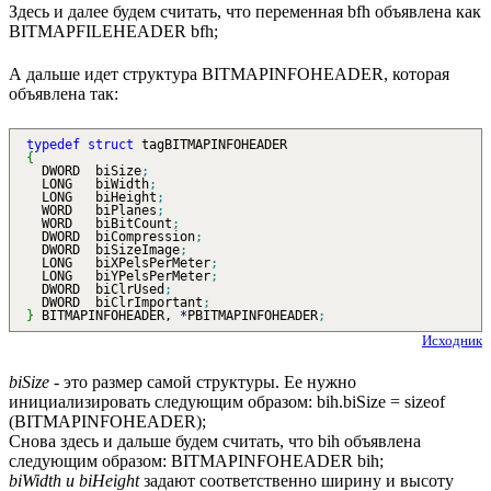
Здесь и далее будем считать, что переменная bfh объявлена как
BITMAPFILEHEADER bfh;
А дальше идет структура BITMAPINFOHEADER, которая
объявлена так:
typedef
struct
tagBITMAPINFOHEADER
{
DWORD biSize
;
LONG biWidth
;
LONG biHeight
;
WORD biPlanes
;
WORD biBitCount
;
DWORD biCompression
;
DWORD biSizeImage
;
LONG biXPelsPerMeter
;
LONG biYPelsPerMeter
;
DWORD biClrUsed
;
DWORD biClrImportant
;
}
BITMAPINFOHEADER,
*
PBITMAPINFOHEADER
;
Исходник
biSize
- это размер самой структуры. Ее нужно
инициализировать следующим образом: bih.biSize = sizeof
(BITMAPINFOHEADER);
Снова здесь и дальше будем считать, что bih объявлена
следующим образом: BITMAPINFOHEADER bih;
biWidth и biHeight
задают соответственно ширину и высоту