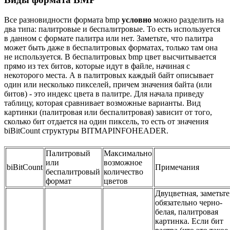
Все разновидности формата bmp
условно
можно разделить на
два типа: палитровые и беспалитровые. То есть используется
в данном с формате палитра или нет. Заметьте, что палитра
может быть даже в беспалитровых форматах, только там она
не используется. В беспалитровых bmp цвет высчитывается
прямо из тех битов, которые идут в файле, начиная с
некоторого места. А в палитровых каждый байт описывает
один или несколько пикселей, причем значения байта (или
битов) - это индекс цвета в палитре. Для начала приведу
таблицу, которая сравнивает возможные варианты. Вид
картинки (палитровая или беспалитровая) зависит от того,
сколько бит отдается на один пиксель, то есть от значения
biBitCount структуры BITMAPINFOHEADER.
Палитровый
Максимально
или
возможное
biBitCount
Примечания
беспалитровый
количество
формат
цветов
Двуцветная, заметьте
обязательно черно-
белая, палитровая
картинка. Если бит