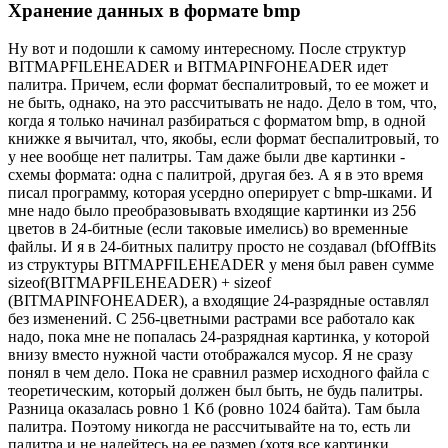
Хранение данных в формате bmp
Ну вот и подошли к самому интересному. После структур
BITMAPFILEHEADER и BITMAPINFOHEADER идет
палитра. Причем, если формат беспалитровый, то ее может и
не быть, однако, на это рассчитывать не надо. Дело в том, что,
когда я только начинал разбираться с форматом bmp, в одной
книжке я вычитал, что, якобы, если формат беспалитровый, то
у нее вообще нет палитры. Там даже были две картинки -
схемы формата: одна с палитрой, другая без. А я в это время
писал программу, которая усердно оперирует с bmp-шками. И
мне надо было преобразовывать входящие картинки из 256
цветов в 24-битные (если таковые имелись) во временные
файлы. И я в 24-битных палитру просто не создавал (bfOffBits
из структуры BITMAPFILEHEADER у меня был равен сумме
sizeof(BITMAPFILEHEADER) + sizeof
(BITMAPINFOHEADER), а входящие 24-разрядные оставлял
без изменений. С 256-цветными растрами все работало как
надо, пока мне не попалась 24-разрядная картинка, у которой
внизу вместо нужной части отображался мусор. Я не сразу
понял в чем дело. Пока не сравнил размер исходного файла с
теоретическим, который должен был быть, не будь палитры.
Разница оказалась ровно 1 Kб (ровно 1024 байта). Там была
палитра. Поэтому никогда не рассчитывайте на то, есть ли
палитра и не надейтесь на ее размер (хотя все картинки,