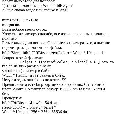
Касательно этого два вопроса:
1) зачем знаковость в biWidth и biHeight?
2) little endian везде или только в long?
mitas
24.11.2012 - 15:01
вопросик.
Всем доброе время суток.
Хочу сказать автору спасибо, все изложено очень наглядно и
понятно.
Есть только один вопрос. Он касается примера 1-го, а именно
подсчет размера конечного файла.
bfh.bfSize = bfh.bfOffBits + sizeof(color) * Width * Height + 
Вопрос к этой формуле.
bfh.bfOffBits - размер в байт
sizeof(color) - размер в байт
Width * Height - а тут размер в битах
Нету ли здесь ошибки в подсчете ???
Предположим есть bmp картинка 256x256пик. С глубиной
цвета 24бит. По факту ее размер 196662 байта или 1572864
бит.
Проверяем:
bfh.bfOffBits = 14 + 40 = 54 байт +
sizeof(color) = 3 бита(24 байт) *
Width * Height = 256 * 256 = 65636 бит