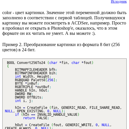
Исходник
color - цвет картинки. Значение этой переменной должно быть
заполнено в соответствии с первой таблицей. Получившуюся
картинку вы можете посмотреть в ACDSee, например. Просто
я пробовал ее открыть в Photoshop'е, оказалось, что в этом
формате он их читать не умеет. А вы можете :).
Пример 2. Преобразование картинки из формата 8 бит (256
цветов) в 24 бит.
BOOL Convert256To24
(
char
*
fin,
char
*
fout
)
{
BITMAPFILEHEADER bfh
;
BITMAPINFOHEADER bih
;
int
Width, Height
;
RGBQUAD Palette
[
256
]
;
BYTE
*
inBuf
;
RGBTRIPLE
*
outBuf
;
HANDLE hIn, hOut
;
DWORD RW
;
DWORD OffBits
;
int
i, j
;
hIn
=
CreateFile
(
fin, GENERIC_READ, FILE_SHARE_READ,
NULL
, OPEN_EXISTING,
0
,
NULL
)
;
if
(
hIn
==
INVALID_HANDLE_VALUE
)
return
FALSE
;
hOut
=
CreateFile
(
fout, GENERIC_WRITE,
0
,
NULL
,
CREATE_ALWAYS,
0
,
NULL
)
;