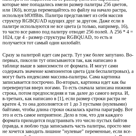
которые мне попадались имели размер палитры 256 цветов,
или 1Кб), всегда перемещайтесь по файлу на начало растра,
используя bfOffBits. Палитра представляет из себя массив
структур RGBQUAD идущих друг за другом. Даже если в
палитре используются не все цвета (а только, например, 16),
то часто все равно под палитру отводят 256 полей. А 256 * 4 =
1024, где 4 - размер структуры RGBQUAD, то есть и
получается тот самый один килобайт.
Сразу за палитрой идет сам растр. Тут уже более запутано. Во-
первых, пиксели тут описываются так, как написано в
таблице выше в зависимости от формата. И могут сами
содержать значение компонентов цвета (для беспалитровых), а
могут быть индексами массива-палитры. Сама картинка
записывается построчно. Во-вторых, картинка идет как бы
перевернутая вверх ногами. То есть сначала записана нижняя
строка, потом предпоследняя и так далее до самого верха. И,
в-третьих, как написано в [1], если размер строки растра не
кратен 4, то она дополняется от 1 до 3 пустыми (нулевыми)
байтами, чтобы длина строки оказалась кратна параграфу. Вот
это и есть самое неприятное. Дело в том, что для каждого
формата приходится подстраивать это число пустых байтов
(правда, я люблю туда записывать часть палитры, просто мне
не хочется заводить лишние "нулевые" переменные, если все-