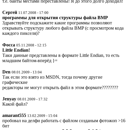
т.е. байты местами переставлены! Я до этого долго доходил!
Сергей
11.07.2008 - 17:00
программы для открытия структуры файла BMP
Здравствуйте подскажите какие программы позволяют
открывать структуру любого файла BMP (с просмотром кода
каждого пикселя)?
Фосса
05.11.2008 - 12:15
Little Endian!
Таки данные представлены в формате Little Endian, то есть
младшим байтом-вперёд }=
Den
08.01.2009 - 13:04
Так если это взято из MSDN, тогда почему другие
графические
редакторы не могут открыть файл в этом формате????????
Jenyay
08.01.2009 - 17:32
Какой файл?
amarant555
13.02.2009 - 15:04
пробовал на делфи работать с файлом созданым фотожоп >16
бит