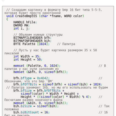
// Создадим картинку в формате bmp 16 бит типа 5-5-5,
которая будет просто однотонной
void
CreateBmp555
(
char
*
fname, WORD color
)
{
HANDLE hFile
;
DWORD RW
;
int
i, j
;
// Объявим нужные структуры
BITMAPFILEHEADER bfh
;
BITMAPINFOHEADER bih
;
BYTE Palette
[
1024
]
;
// Палитра
// Пусть у нас будет картинка размером 35 x 50
пикселей
int
Width
=
35
;
int
Height
=
50
;
memset
(
Palette,
0
,
1024
)
;
// В
палитре у нас нули заполним их
memset
(
&
bfh,
0
,
sizeof
(
bfh
)
)
;
bfh.
bfType
=
0x4D42
;
//
Обозначим, что это bmp 'BM'
bfh.
bfOffBits
=
sizeof
(
bfh
)
+
sizeof
(
bih
)
+
1024
;
// Палитра занимает 1Kb, но мы его использовать не будем
bfh.
bfSize
=
bfh.
bfOffBits
+
sizeof
(
color
)
*
Width
*
Height
+
Height
*
(
(
sizeof
(
color
)
*
Width
)
%
4
)
;
//
Посчитаем размер конечного файла
memset
(
&
bih,
0
,
sizeof
(
bih
)
)
;
bih.
biSize
=
sizeof
(
bih
)
;
// Так
положено
bih.
biBitCount
=
16
;
// 16
бит на пиксель