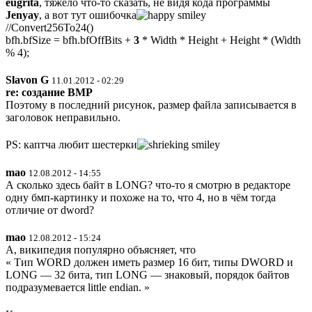
eugrita
, тяжело что-то сказать, не видя кода программы
Jenyay
, а вот тут ошибочка
//Convert256To24()
bfh.bfSize = bfh.bfOffBits +
3
* Width * Height + Height * (Width
% 4);
Slavon G
11.01.2012 - 02:29
re: создание BMP
Поэтому в последний рисунок, размер файла записывается в
заголовок неправильно.
PS: каптча любит шестерки
mao
12.08.2012 - 14:55
А сколько здесь байт в LONG? что-то я смотрю в редакторе
одну бмп-картинку и похоже на то, что 4, но в чём тогда
отличие от dword?
mao
12.08.2012 - 15:24
А, википедия популярно объясняет, что
« Тип WORD должен иметь размер 16 бит, типы DWORD и
LONG — 32 бита, тип LONG — знаковый, порядок байтов
подразумевается little endian. »