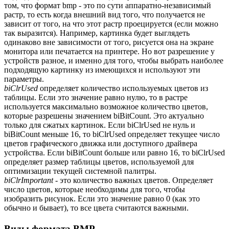
том, что формат bmp - это по сути аппаратно-независимый
растр, то есть когда внешний вид того, что получается не
зависит от того, на что этот растр проецируется (если можно
так выразится). Например, картинка будет выглядеть
одинаково вне зависимости от того, рисуется она на экране
монитора или печатается на принтере. Но вот разрешение у
устройств разное, и именно для того, чтобы выбрать наиболее
подходящую картинку из имеющихся и используют эти
параметры.
biClrUsed
определяет количество используемых цветов из
таблицы. Если это значение равно нулю, то в растре
используется максимально возможное количество цветов,
которые разрешены значением biBitCount. Это актуально
только для сжатых картинок. Если biClrUsed не нуль и
biBitCount меньше 16, то biClrUsed определяет текущее число
цветов графического движка или доступного драйвера
устройства. Если biBitCount больше или равно 16, то biClrUsed
определяет размер таблицы цветов, используемой для
оптимизации текущей системной палитры.
biClrImportant
- это количество важных цветов. Определяет
число цветов, которые необходимы для того, чтобы
изобразить рисунок. Если это значение равно 0 (как это
обычно и бывает), то все цвета считаются важными.
Виды формата BMP