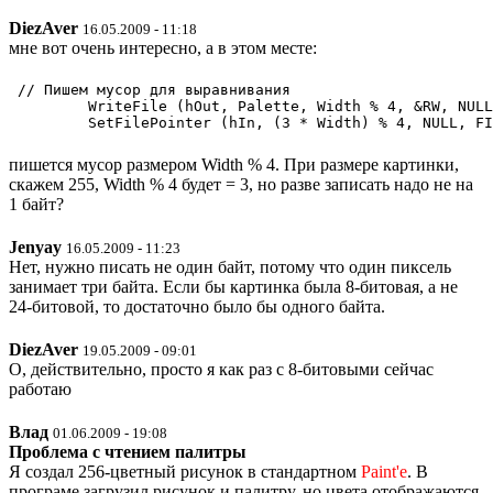
DiezAver
16.05.2009 - 11:18
мне вот очень интересно, а в этом месте:
 // Пишем мусор для выравнивания

         WriteFile (hOut, Palette, Width % 4, &RW, NULL
пишется мусор размером Width % 4. При размере картинки,
скажем 255, Width % 4 будет = 3, но разве записать надо не на
1 байт?
Jenyay
16.05.2009 - 11:23
Нет, нужно писать не один байт, потому что один пиксель
занимает три байта. Если бы картинка была 8-битовая, а не
24-битовой, то достаточно было бы одного байта.
DiezAver
19.05.2009 - 09:01
О, действительно, просто я как раз с 8-битовыми сейчас
работаю
Влад
01.06.2009 - 19:08
Проблема с чтением палитры
Я создал 256-цветный рисунок в стандартном
Paint'е
. В
програме загрузил рисунок и палитру, но цвета отображаются