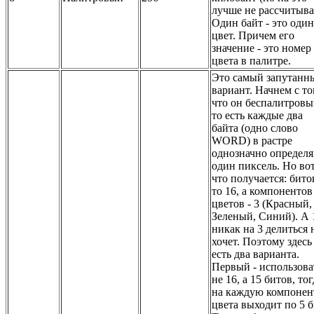
лучше не рассчитыва
Один байт - это один
цвет. Причем его
значение - это номер
цвета в палитре.
Это самый запутанн
вариант. Начнем с то
что он беспалитровы
то есть каждые два
байта (одно слово
WORD) в растре
однозначно определ
один пиксель. Но во
что получается: бито
то 16, а компонентов
цветов - 3 (Красный,
Зеленый, Синий). А 
никак на 3 делиться 
хочет. Поэтому здесь
есть два варианта.
Первый - использова
не 16, а 15 битов, тог
на каждую компонен
цвета выходит по 5 б