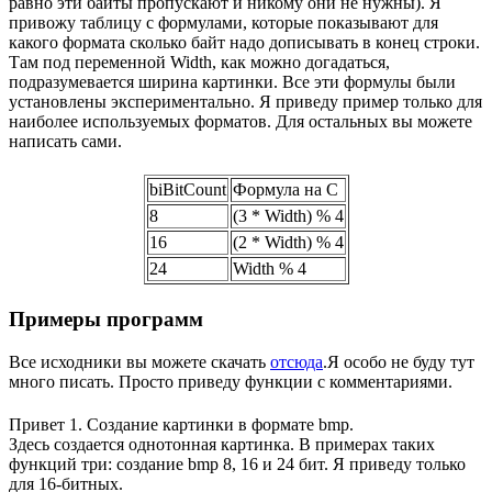
равно эти байты пропускают и никому они не нужны). Я
привожу таблицу с формулами, которые показывают для
какого формата сколько байт надо дописывать в конец строки.
Там под переменной Width, как можно догадаться,
подразумевается ширина картинки. Все эти формулы были
установлены экспериментально. Я приведу пример только для
наиболее используемых форматов. Для остальных вы можете
написать сами.
biBitCount
Формула на С
8
(3 * Width) % 4
16
(2 * Width) % 4
24
Width % 4
Примеры программ
Все исходники вы можете скачать
отсюда
.Я особо не буду тут
много писать. Просто приведу функции с комментариями.
Привет 1. Создание картинки в формате bmp.
Здесь создается однотонная картинка. В примерах таких
функций три: создание bmp 8, 16 и 24 бит. Я приведу только
для 16-битных.