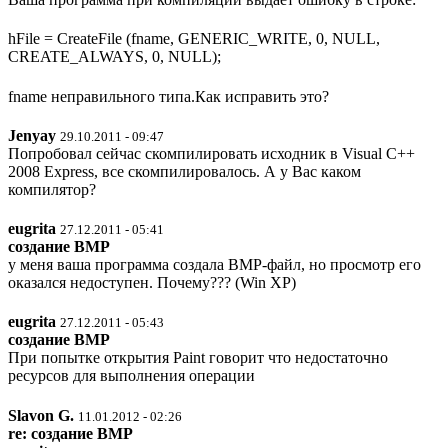
hFile = CreateFile (fname, GENERIC_WRITE, 0, NULL,
CREATE_ALWAYS, 0, NULL);
fname неправильного типа.Как исправить это?
Jenyay
29.10.2011 - 09:47
Попробовал сейчас скомпилировать исходник в Visual C++
2008 Express, все скомпилировалось. А у Вас каком
компилятор?
eugrita
27.12.2011 - 05:41
создание BMP
у меня ваша программа создала BMP-файл, но просмотр его
оказался недоступен. Почему??? (Win XP)
eugrita
27.12.2011 - 05:43
cоздание BMP
При попытке открытия Paint говорит что недостаточно
ресурсов для выполнения операции
Slavon G.
11.01.2012 - 02:26
re: создание BMP