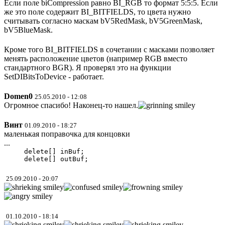
Если поле biCompression равно BI_RGB то формат 5:5:5. Если
же это поле содержит BI_BITFIELDS, то цвета нужно
считывать согласно маскам bV5RedMask, bV5GreenMask,
bV5BlueMask.
Кроме того BI_BITFIELDS в сочетании с масками позволяет
менять расположение цветов (например RGB вместо
стандартного BGR). Я проверял это на функции
SetDIBitsToDevice - работает.
Domen0
25.05.2010 - 12:08
Огромное спасибо! Наконец-то нашел.
Винт
01.09.2010 - 18:27
маленькая поправочка для концовки
...
     delete[] inBuf;

25.09.2010 - 20:07
01.10.2010 - 18:14