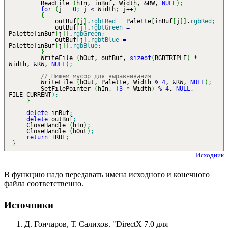
ReadFile
(
hIn, inBuf, Width,
&
RW,
NULL
)
;
for
(
j
=
0
;
j
<
Width
;
j
++
)
{
outBuf
[
j
]
.
rgbtRed
=
Palette
[
inBuf
[
j
]
]
.
rgbRed
;
outBuf
[
j
]
.
rgbtGreen
=
Palette
[
inBuf
[
j
]
]
.
rgbGreen
;
outBuf
[
j
]
.
rgbtBlue
=
Palette
[
inBuf
[
j
]
]
.
rgbBlue
;
}
WriteFile
(
hOut, outBuf,
sizeof
(
RGBTRIPLE
)
*
Width,
&
RW,
NULL
)
;
// Пишем мусор для выравнивания
WriteFile
(
hOut, Palette, Width
%
4
,
&
RW,
NULL
)
;
SetFilePointer
(
hIn,
(
3
*
Width
)
%
4
,
NULL
,
FILE_CURRENT
)
;
}
delete
inBuf
;
delete
outBuf
;
CloseHandle
(
hIn
)
;
CloseHandle
(
hOut
)
;
return
TRUE
;
}
Исходник
В функцию надо передавать имена исходного и конечного
файла соответственно.
Источники
Д. Гончаров, Т. Салихов. "DirectX 7.0 для