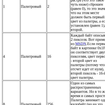
растра (что это такое
чуть ниже) сброшен
1
Палитровый
2
(равен 0), то это знач
что на этом месте
должен быть первый
цвет из палитры, а е
установлен (равен 1),
второй.
Каждый байт описыв
2 пикселя. Вот прим
из
MSDN
.Если перв
байт в картинке 0x1F
он соответствует дву
4
Палитровый
16
пикселям, цвет перв
- второй цвет из
палитры (потому что
отсчет идет от нуля),
второй пиксель - 16-
цвет палитры.
Один из самых
распространенных
вариантов. Но в то ж
время и самых прост
Палитра занимает о
8
Палитровый
256
килобайт (но на это