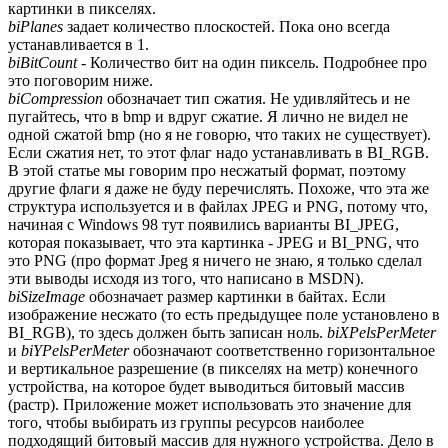
картинки в пикселях.
biPlanes
задает количество плоскостей. Пока оно всегда
устанавливается в 1.
biBitCount
- Количество бит на один пиксель. Подробнее про
это поговорим ниже.
biCompression
обозначает тип сжатия. Не удивляйтесь и не
пугайтесь, что в bmp и вдруг сжатие. Я лично не видел не
одной сжатой bmp (но я не говорю, что таких не существует).
Если сжатия нет, то этот флаг надо устанавливать в BI_RGB.
В этой статье мы говорим про несжатый формат, поэтому
другие флаги я даже не буду перечислять. Похоже, что эта же
структура используется и в файлах JPEG и PNG, потому что,
начиная с Windows 98 тут появились варианты BI_JPEG,
которая показывает, что эта картинка - JPEG и BI_PNG, что
это PNG (про формат Jpeg я ничего не знаю, я только сделал
эти выводы исходя из того, что написано в MSDN).
biSizeImage
обозначает размер картинки в байтах. Если
изображение несжато (то есть предыдущее поле установлено в
BI_RGB), то здесь должен быть записан ноль.
biXPelsPerMeter
и
biYPelsPerMeter
обозначают соответственно горизонтальное
и вертикальное разрешение (в пикселях на метр) конечного
устройства, на которое будет выводиться битовый массив
(растр). Приложение может использовать это значение для
того, чтобы выбирать из группы ресурсов наиболее
подходящий битовый массив для нужного устройства. Дело в