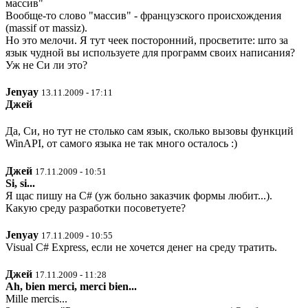
массив"
Вообще-то слово "массив" - французского происхождения
(massif от massiz).
Но это мелочи. Я тут чеек посторонний, просветите: што за
язык чудной вы используете для программ своих написания?
Уж не Си ли это?
Jenyay
13.11.2009 - 17:11
Джей
Да, Си, но тут не столько сам язык, сколько вызовы функций
WinAPI, от самого языка не так много осталось :)
Джей
17.11.2009 - 10:51
Si, si...
Я щас пишу на C# (уж больно заказчик формы любит...).
Какую среду разработки посоветуете?
Jenyay
17.11.2009 - 10:55
Visual C# Express, если не хочется денег на среду тратить.
Джей
17.11.2009 - 11:28
Ah, bien merci, merci bien...
Mille mercis...