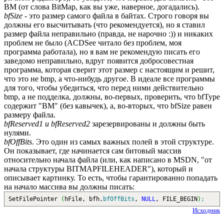
BM (от слова BitMap, как вы уже, наверное, догадались).
bfSize
- это размер самого файла в байтах. Строго говоря вы
должны его высчитывать (что рекомендуется), но я ставил
размер файла неправильно (правда, не нарочно :)) и никаких
проблем не было (ACDSee читало без проблем, моя
программа работала), но я вам не рекомендую писать его
заведомо неправильно, вдруг появится добросовестная
программа, которая сверит этот размер с настоящим и решит,
что это не bmp, а что-нибудь другое. В идеале все программы
для того, чтобы убедиться, что перед ними действительно
bmp, а не подделка, должны, во-первых, проверить, что bfType
содержит "BM" (без кавычек), а, во-вторых, что bfSize равен
размеру файла.
bfReserved1 и bfReserved2
зарезервированы и должны быть
нулями.
bfOffBits
. Это один из самых важных полей в этой структуре.
Он показывает, где начинается сам битовый массив
относительно начала файла (или, как написано в MSDN, "от
начала структуры BITMAPFILEHEADER"), который и
описывает картинку. То есть, чтобы гарантированно попадать
на начало массива вы должны писать:
SetFilePointer
(
hFile, bfh.
bfOffBits
,
NULL
, FILE_BEGIN
)
;
Исходник