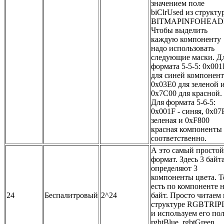
значением поле
biClrUsed из структу
BITMAPINFOHEAD
Чтобы выделить
каждую компоненту
надо использовать
следующие маски. Д
формата 5-5-5: 0x001
для синей компонент
0x03E0 для зеленой 
0x7C00 для красной.
Для формата 5-6-5:
0x001F - синяя, 0x07
зеленая и 0xF800
красная компоненты
соответственно.
А это самый простой
формат. Здесь 3 байт
определяют 3
компоненты цвета. Т
есть по компоненте 
24
Беспалитровый
2^24
байт. Просто читаем
структуре RGBTRIP
и используем его по
rgbtBlue, rgbtGreen,