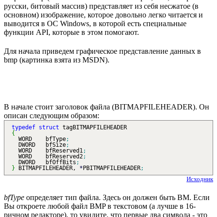
русски, битовый массив) представляет из себя несжатое (в
основном) изображение, которое довольно легко читается и
выводится в ОС Windows, в которой есть специальные
функции API, которые в этом помогают.
Для начала приведем графическое представление данных в
bmp (картинка взята из MSDN).
В начале стоит заголовок файла (BITMAPFILEHEADER). Он
описан следующим образом:
typedef
struct
tagBITMAPFILEHEADER
{
WORD bfType
;
DWORD bfSize
;
WORD bfReserved1
;
WORD bfReserved2
;
DWORD bfOffBits
;
}
BITMAPFILEHEADER,
*
PBITMAPFILEHEADER
;
Исходник
bfType
определяет тип файла. Здесь он должен быть BM. Если
Вы откроете любой файл BMP в текстовом (а лучше в 16-
ричном редакторе), то увидите, что первые два символа - это