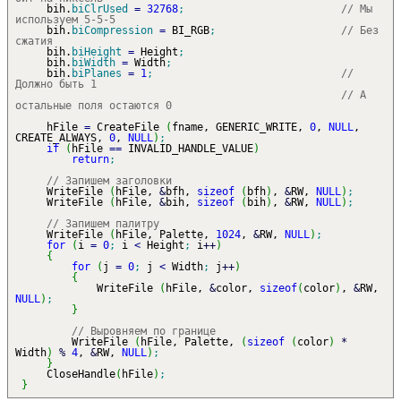
bih.
biClrUsed
=
32768
;
// Мы
используем 5-5-5
bih.
biCompression
=
BI_RGB
;
// Без
сжатия
bih.
biHeight
=
Height
;
bih.
biWidth
=
Width
;
bih.
biPlanes
=
1
;
//
Должно быть 1
// А
остальные поля остаются 0
hFile
=
CreateFile
(
fname, GENERIC_WRITE,
0
,
NULL
,
CREATE_ALWAYS,
0
,
NULL
)
;
if
(
hFile
==
INVALID_HANDLE_VALUE
)
return
;
// Запишем заголовки
WriteFile
(
hFile,
&
bfh,
sizeof
(
bfh
)
,
&
RW,
NULL
)
;
WriteFile
(
hFile,
&
bih,
sizeof
(
bih
)
,
&
RW,
NULL
)
;
// Запишем палитру
WriteFile
(
hFile, Palette,
1024
,
&
RW,
NULL
)
;
for
(
i
=
0
;
i
<
Height
;
i
++
)
{
for
(
j
=
0
;
j
<
Width
;
j
++
)
{
WriteFile
(
hFile,
&
color,
sizeof
(
color
)
,
&
RW,
NULL
)
;
}
// Выровняем по границе
WriteFile
(
hFile, Palette,
(
sizeof
(
color
)
*
Width
)
%
4
,
&
RW,
NULL
)
;
}
CloseHandle
(
hFile
)
;
}