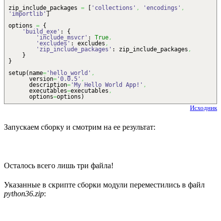
zip_include_packages
=
[
'collections'
,
'encodings'
,
'importlib'
]
options
=
{
'build_exe'
:
{
'include_msvcr'
:
True
,
'excludes'
: excludes
,
'zip_include_packages'
: zip_include_packages
,
}
}
setup
(
name
=
'hello_world'
,
version
=
'0.0.5'
,
description
=
'My Hello World App!'
,
executables
=
executables
,
options
=
options
)
Исходник
Запускаем сборку и смотрим на ее результат:
Осталось всего лишь три файла!
Указанные в скрипте сборки модули переместились в файл
python36.zip
: