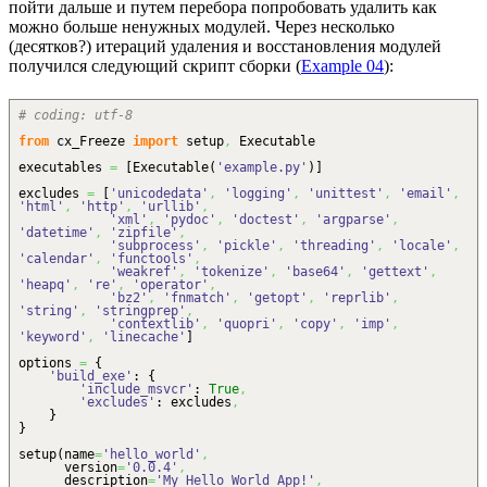
пойти дальше и путем перебора попробовать удалить как
можно больше ненужных модулей. Через несколько
(десятков?) итераций удаления и восстановления модулей
получился следующий скрипт сборки (
Example 04
):
# coding: utf-8
from
cx_Freeze
import
setup
,
Executable
executables
=
[
Executable
(
'example.py'
)
]
excludes
=
[
'unicodedata'
,
'logging'
,
'unittest'
,
'email'
,
'html'
,
'http'
,
'urllib'
,
'xml'
,
'pydoc'
,
'doctest'
,
'argparse'
,
'datetime'
,
'zipfile'
,
'subprocess'
,
'pickle'
,
'threading'
,
'locale'
,
'calendar'
,
'functools'
,
'weakref'
,
'tokenize'
,
'base64'
,
'gettext'
,
'heapq'
,
're'
,
'operator'
,
'bz2'
,
'fnmatch'
,
'getopt'
,
'reprlib'
,
'string'
,
'stringprep'
,
'contextlib'
,
'quopri'
,
'copy'
,
'imp'
,
'keyword'
,
'linecache'
]
options
=
{
'build_exe'
:
{
'include_msvcr'
:
True
,
'excludes'
: excludes
,
}
}
setup
(
name
=
'hello_world'
,
version
=
'0.0.4'
,
description
=
'My Hello World App!'
,