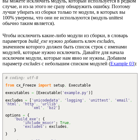
вы можете исключить модуль, который используется в редком
случае, и из-за этого не сразу обнаружить ошибку. Поэтому
лучше убирать из сборки только те модули, в которых вы
100% уверены, что они не используются (модуль unittest
обычно таким является).
Чтобы исключить какие-либо модули из сборки, в словарь
параметров
build_exe
нужно добавить ключ
excludes
,
значением которого должен быть список строк с именами
модулей, которые нужно исключить. Давайте для начала
исключим модули, которые нам явно не нужны. Добавим
параметр
excludes
с небольшим списком модулей (
Example 03
):
# coding: utf-8
from
cx_Freeze
import
setup
,
Executable
executables
=
[
Executable
(
'example.py'
)
]
excludes
=
[
'unicodedata'
,
'logging'
,
'unittest'
,
'email'
,
'html'
,
'http'
,
'urllib'
,
'xml'
,
'bz2'
]
options
=
{
'build_exe'
:
{
'include_msvcr'
:
True
,
'excludes'
: excludes
,
}
}