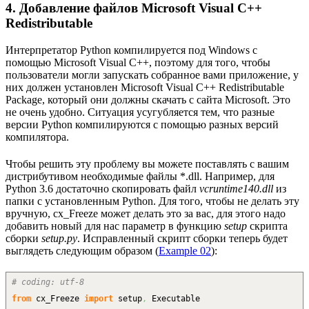
4. Добавление файлов Microsoft Visual C++
Redistributable
Интерпретатор Python компилируется под Windows с
помощью Microsoft Visual C++, поэтому для того, чтобы
пользователи могли запускать собранное вами приложение, у
них должен установлен Microsoft Visual C++ Redistributable
Package, который они должны скачать с сайта Microsoft. Это
не очень удобно. Ситуация усугубляется тем, что разные
версии Python компилируются с помощью разных версий
компилятора.
Чтобы решить эту проблему вы можете поставлять с вашим
дистрибутивом необходимые файлы *.dll. Например, для
Python 3.6 достаточно скопировать файл
vcruntime140.dll
из
папки с установленным Python. Для того, чтобы не делать эту
вручную, cx_Freeze может делать это за вас, для этого надо
добавить новый для нас параметр в функцию
setup
скрипта
сборки
setup.py
. Исправленный скрипт сборки теперь будет
выглядеть следующим образом (
Example 02
):
# coding: utf-8
from
cx_Freeze
import
setup
,
Executable