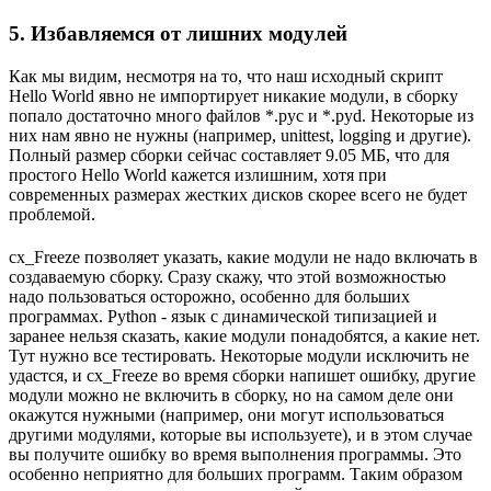
5. Избавляемся от лишних модулей
Как мы видим, несмотря на то, что наш исходный скрипт
Hello World явно не импортирует никакие модули, в сборку
попало достаточно много файлов *.pyc и *.pyd. Некоторые из
них нам явно не нужны (например, unittest, logging и другие).
Полный размер сборки сейчас составляет 9.05 МБ, что для
простого Hello World кажется излишним, хотя при
современных размерах жестких дисков скорее всего не будет
проблемой.
cx_Freeze позволяет указать, какие модули не надо включать в
создаваемую сборку. Сразу скажу, что этой возможностью
надо пользоваться осторожно, особенно для больших
программах. Python - язык с динамической типизацией и
заранее нельзя сказать, какие модули понадобятся, а какие нет.
Тут нужно все тестировать. Некоторые модули исключить не
удастся, и cx_Freeze во время сборки напишет ошибку, другие
модули можно не включить в сборку, но на самом деле они
окажутся нужными (например, они могут использоваться
другими модулями, которые вы используете), и в этом случае
вы получите ошибку во время выполнения программы. Это
особенно неприятно для больших программ. Таким образом