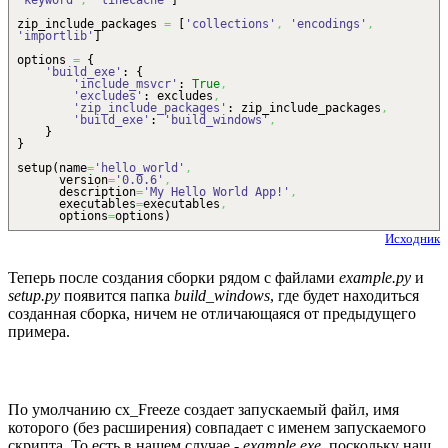
'keyword'
,
'linecache'
]
zip_include_packages
=
[
'collections'
,
'encodings'
,
'importlib'
]
options
=
{
'build_exe'
:
{
'include_msvcr'
:
True
,
'excludes'
: excludes
,
'zip_include_packages'
: zip_include_packages
,
'build_exe'
:
'build_windows'
,
}
}
setup
(
name
=
'hello_world'
,
version
=
'0.0.6'
,
description
=
'My Hello World App!'
,
executables
=
executables
,
options
=
options
)
Исходник
Теперь после создания сборки рядом с файлами
example.py
и
setup.py
появится папка
build_windows
, где будет находиться
созданная сборка, ничем не отличающаяся от предыдущего
примера.
По умолчанию cx_Freeze создает запускаемый файл, имя
которого (без расширения) совпадает с именем запускаемого
скрипта. То есть в нашем случае -
example.exe
, поскольку наш