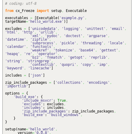
# coding: utf-8
from
cx_Freeze
import
setup
,
Executable
executables
=
[
Executable
(
'example.py'
,
targetName
=
'hello_world.exe'
)
]
excludes
=
[
'unicodedata'
,
'logging'
,
'unittest'
,
'email'
,
'html'
,
'http'
,
'urllib'
,
'xml'
,
'pydoc'
,
'doctest'
,
'argparse'
,
'datetime'
,
'zipfile'
,
'subprocess'
,
'pickle'
,
'threading'
,
'locale'
,
'calendar'
,
'functools'
,
'weakref'
,
'tokenize'
,
'base64'
,
'gettext'
,
'heapq'
,
're'
,
'operator'
,
'bz2'
,
'fnmatch'
,
'getopt'
,
'reprlib'
,
'string'
,
'stringprep'
,
'contextlib'
,
'quopri'
,
'copy'
,
'imp'
,
'keyword'
,
'linecache'
]
includes
=
[
'json'
]
zip_include_packages
=
[
'collections'
,
'encodings'
,
'importlib'
]
options
=
{
'build_exe'
:
{
'include_msvcr'
:
True
,
'excludes'
: excludes
,
'includes'
: includes
,
'zip_include_packages'
: zip_include_packages
,
'build_exe'
:
'build_windows'
,
}
}
setup
(
name
=
'hello_world'
,
version
=
'0.0.8'
,