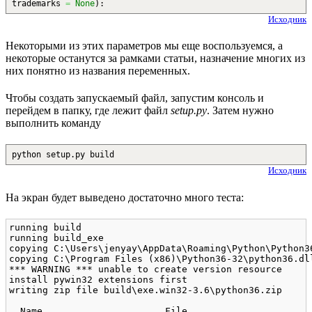
trademarks
=
None
)
:
Исходник
Некоторыми из этих параметров мы еще воспользуемся, а
некоторые останутся за рамками статьи, назначение многих из
них понятно из названия переменных.
Чтобы создать запускаемый файл, запустим консоль и
перейдем в папку, где лежит файл
setup.py
. Затем нужно
выполнить команду
python setup.py build
Исходник
На экран будет выведено достаточно много теста:
running build

running build_exe

copying C:\Users\jenyay\AppData\Roaming\Python\Python3
copying C:\Program Files (x86)\Python36-32\python36.dl
*** WARNING *** unable to create version resource

install pywin32 extensions first

writing zip file build\exe.win32-3.6\python36.zip

  Name                      File
