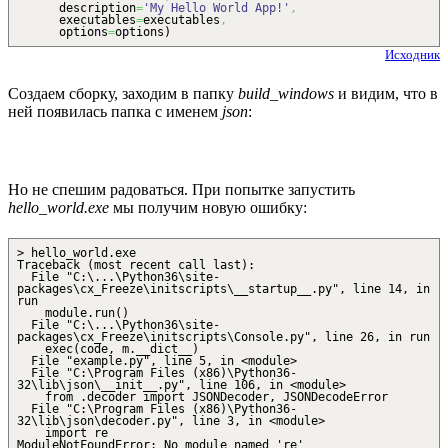
description
=
'My Hello World App!'
,
executables
=
executables
,
options
=
options
)
Исходник
Создаем сборку, заходим в папку
build_windows
и видим, что в
ней появилась папка с именем
json
:
Но не спешим радоваться. При попытке запустить
hello_world.exe
мы получим новую ошибку:
> hello_world.exe
Traceback (most recent call last):
File "C:\...\Python36\site-
packages\cx_Freeze\initscripts\__startup__.py", line 14, in
run
module.run()
File "C:\...\Python36\site-
packages\cx_Freeze\initscripts\Console.py", line 26, in run
exec(code, m.__dict__)
File "example.py", line 5, in <module>
File "C:\Program Files (x86)\Python36-
32\lib\json\__init__.py", line 106, in <module>
from .decoder import JSONDecoder, JSONDecodeError
File "C:\Program Files (x86)\Python36-
32\lib\json\decoder.py", line 3, in <module>
import re
ModuleNotFoundError: No module named 're'