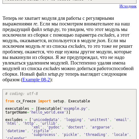
Исходник
Теперь не хватает модуля для работы с регулярными
выражениями
re
. Если мы посмотрим внимательнее на наш
предыдущий файл
setup.py
, то увидим, что этот модуль мы
исключили из сборки с помощью параметра
excludes
, а этот
модуль, оказывается, используется в модуле
json
. Если мы
исключим модуль
re
из списка
excludes
, то это тоже не решит
проблему, окажется, что еще нужны другие модули, которые
вы выкинули из сборки. Я же предупреждал, что не надо
увлекаться удалением модулей. Постепенно удаляя имена
модулей из списка
excludes
можно добиться работоспособной
сборки. Новый файл
setup.py
теперь выглядит следующим
образом (
Example 08-2
):
# coding: utf-8
from
cx_Freeze
import
setup
,
Executable
executables
=
[
Executable
(
'example.py'
,
targetName
=
'hello_world.exe'
)
]
excludes
=
[
'unicodedata'
,
'logging'
,
'unittest'
,
'email'
,
'html'
,
'http'
,
'urllib'
,
'xml'
,
'pydoc'
,
'doctest'
,
'argparse'
,
'datetime'
,
'zipfile'
,
'subprocess'
,
'pickle'
,
'threading'
,
'locale'
,
'calendar'
,