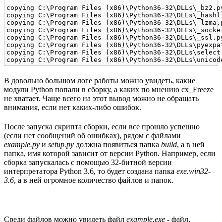
copying C:\Program Files (x86)\Python36-32\DLLs\_bz2.p
copying C:\Program Files (x86)\Python36-32\DLLs\_hashl
copying C:\Program Files (x86)\Python36-32\DLLs\_lzma.
copying C:\Program Files (x86)\Python36-32\DLLs\_socke
copying C:\Program Files (x86)\Python36-32\DLLs\_ssl.p
copying C:\Program Files (x86)\Python36-32\DLLs\pyexpa
copying C:\Program Files (x86)\Python36-32\DLLs\select
В довольно большом логе работы можно увидеть, какие
модули Python попали в сборку, а каких по мнению cx_Freeze
не хватает. Чаще всего на этот вывод можно не обращать
внимания, если нет каких-либо ошибок.
После запуска скрипта сборки, если все прошло успешно
(если нет сообщений об ошибках), рядом с файлами
example.py
и
setup.py
должна появиться папка
build
, а в ней
папка, имя которой зависит от версии Python. Например, если
сборка запускалась с помощью 32-битной версии
интерпретатора Python 3.6, то будет создана папка
exe.win32-
3.6
, а в ней огромное количество файлов и папок.
Среди файлов можно увидеть файл
example.exe
- файл,