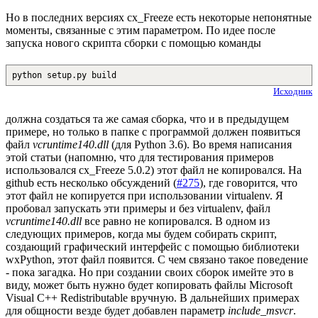
Но в последних версиях cx_Freeze есть некоторые непонятные
моменты, связанные с этим параметром. По идее после
запуска нового скрипта сборки с помощью команды
python setup.py build
Исходник
должна создаться та же самая сборка, что и в предыдущем
примере, но только в папке с программой должен появиться
файл
vcruntime140.dll
(для Python 3.6). Во время написания
этой статьи (напомню, что для тестирования примеров
использовался cx_Freeze 5.0.2) этот файл не копировался. На
github есть несколько обсуждений (
#275
), где говорится, что
этот файл не копируется при использовании virtualenv. Я
пробовал запускать эти примеры и без virtualenv, файл
vcruntime140.dll
все равно не копировался. В одном из
следующих примеров, когда мы будем собирать скрипт,
создающий графический интерфейс с помощью библиотеки
wxPython, этот файл появится. С чем связано такое поведение
- пока загадка. Но при создании своих сборок имейте это в
виду, может быть нужно будет копировать файлы Microsoft
Visual C++ Redistributable вручную. В дальнейших примерах
для общности везде будет добавлен параметр
include_msvcr
.