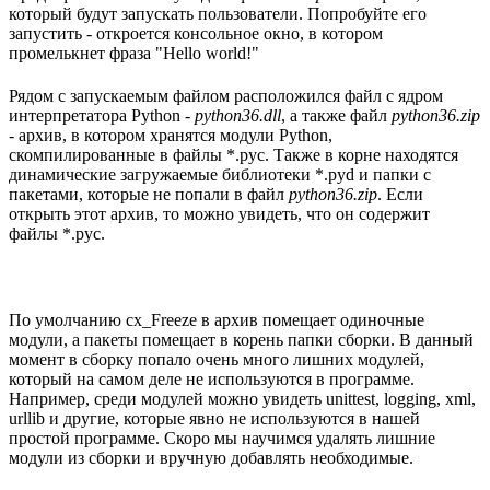
который будут запускать пользователи. Попробуйте его
запустить - откроется консольное окно, в котором
промелькнет фраза "Hello world!"
Рядом с запускаемым файлом расположился файл с ядром
интерпретатора Python -
python36.dll
, а также файл
python36.zip
- архив, в котором хранятся модули Python,
скомпилированные в файлы *.pyc. Также в корне находятся
динамические загружаемые библиотеки *.pyd и папки с
пакетами, которые не попали в файл
python36.zip
. Если
открыть этот архив, то можно увидеть, что он содержит
файлы *.pyc.
По умолчанию cx_Freeze в архив помещает одиночные
модули, а пакеты помещает в корень папки сборки. В данный
момент в сборку попало очень много лишних модулей,
который на самом деле не используются в программе.
Например, среди модулей можно увидеть unittest, logging, xml,
urllib и другие, которые явно не используются в нашей
простой программе. Скоро мы научимся удалять лишние
модули из сборки и вручную добавлять необходимые.