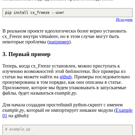
pip install cx_freeze --user
Исходник
В реальном проекте идеологически более верно установить
cx_Freeze внутри virtualenv, но в этом случае могут быть
некоторые проблемы (
например
).
3. Первый пример
Теперь, когда cx_Freeze установлен, можно приступать к
изучению возможностей этой библиотеки. Все примеры из
статьи вы можете найти на
github
. Примеры последовательно
пронумерованы в том порядке, как они описаны в статье.
Приложение, которое мы будем упаковывать в запускаемые
файлы, будет называться
example.py
.
Для начала создадим простейший python-скрипт с именем
example.py
, который не импортирует никакие модули (
Example
01
на github):
# example.py