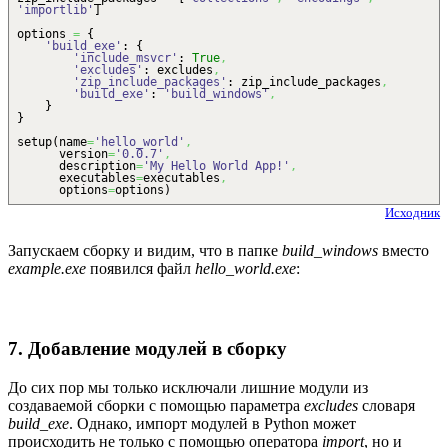
'importlib'
]
options
=
{
'build_exe'
:
{
'include_msvcr'
:
True
,
'excludes'
: excludes
,
'zip_include_packages'
: zip_include_packages
,
'build_exe'
:
'build_windows'
,
}
}
setup
(
name
=
'hello_world'
,
version
=
'0.0.7'
,
description
=
'My Hello World App!'
,
executables
=
executables
,
options
=
options
)
Исходник
Запускаем сборку и видим, что в папке
build_windows
вместо
example.exe
появился файл
hello_world.exe
:
7. Добавление модулей в сборку
До сих пор мы только исключали лишние модули из
создаваемой сборки с помощью параметра
excludes
словаря
build_exe
. Однако, импорт модулей в Python может
происходить не только с помощью оператора
import
, но и