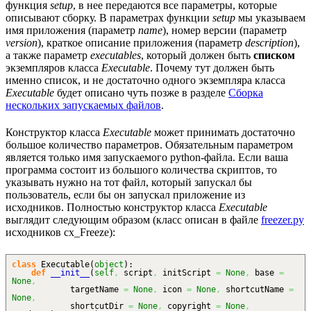
функция
setup
, в нее передаются все параметры, которые
описывают сборку. В параметрах функции
setup
мы указываем
имя приложения (параметр
name
), номер версии (параметр
version
), краткое описание приложения (параметр
description
),
а также параметр
executables
, который должен быть
списком
экземпляров класса
Executable
. Почему тут должен быть
именно список, и не достаточно одного экземпляра класса
Executable
будет описано чуть позже в разделе
Сборка
нескольких запускаемых файлов
.
Конструктор класса
Executable
может принимать достаточно
большое количество параметров. Обязательным параметром
является только имя запускаемого python-файла. Если ваша
программа состоит из большого количества скриптов, то
указывать нужно на тот файл, который запускал бы
пользователь, если бы он запускал приложение из
исходников. Полностью конструктор класса
Executable
выглядит следующим образом (класс описан в файле
freezer.py
исходников cx_Freeze):
class
Executable
(
object
)
:
def
__init__
(
self
,
script
,
initScript
=
None
,
base
=
None
,
targetName
=
None
,
icon
=
None
,
shortcutName
=
None
,
shortcutDir
=
None
,
copyright
=
None
,