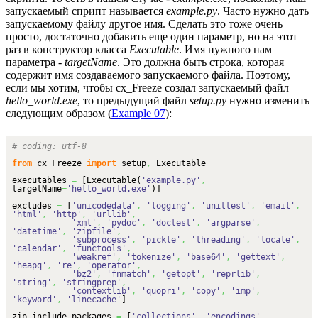
запускаемый сприпт называется
example.py
. Часто нужно дать
запускаемому файлу другое имя. Сделать это тоже очень
просто, достаточно добавить еще один параметр, но на этот
раз в конструктор класса
Executable
. Имя нужного нам
параметра -
targetName
. Это должна быть строка, которая
содержит имя создаваемого запускаемого файла. Поэтому,
если мы хотим, чтобы cx_Freeze создал запускаемый файл
hello_world.exe
, то предыдущий файл
setup.py
нужно изменить
следующим образом (
Example 07
):
# coding: utf-8
from
cx_Freeze
import
setup
,
Executable
executables
=
[
Executable
(
'example.py'
,
targetName
=
'hello_world.exe'
)
]
excludes
=
[
'unicodedata'
,
'logging'
,
'unittest'
,
'email'
,
'html'
,
'http'
,
'urllib'
,
'xml'
,
'pydoc'
,
'doctest'
,
'argparse'
,
'datetime'
,
'zipfile'
,
'subprocess'
,
'pickle'
,
'threading'
,
'locale'
,
'calendar'
,
'functools'
,
'weakref'
,
'tokenize'
,
'base64'
,
'gettext'
,
'heapq'
,
're'
,
'operator'
,
'bz2'
,
'fnmatch'
,
'getopt'
,
'reprlib'
,
'string'
,
'stringprep'
,
'contextlib'
,
'quopri'
,
'copy'
,
'imp'
,
'keyword'
,
'linecache'
]
zip_include_packages
=
[
'collections'
,
'encodings'
,