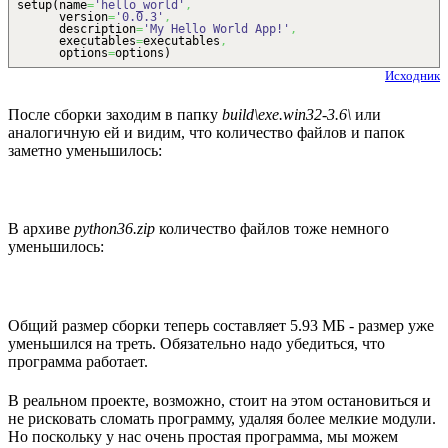
setup
(
name
=
'hello_world'
,
version
=
'0.0.3'
,
description
=
'My Hello World App!'
,
executables
=
executables
,
options
=
options
)
Исходник
После сборки заходим в папку
build\exe.win32-3.6\
или
аналогичную ей и видим, что количество файлов и папок
заметно уменьшилось:
В архиве
python36.zip
количество файлов тоже немного
уменьшилось:
Общий размер сборки теперь составляет 5.93 МБ - размер уже
уменьшился на треть. Обязательно надо убедиться, что
программа работает.
В реальном проекте, возможно, стоит на этом остановиться и
не рисковать сломать программу, удаляя более мелкие модули.
Но поскольку у нас очень простая программа, мы можем