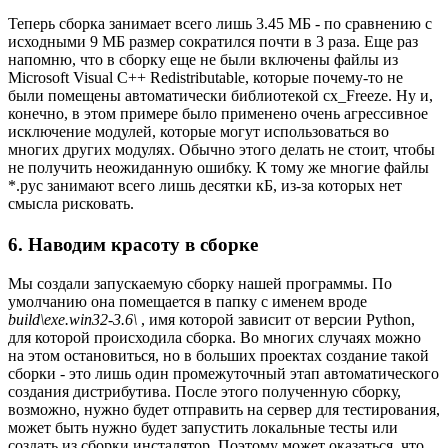
Теперь сборка занимает всего лишь 3.45 МБ - по сравнению с
исходными 9 МБ размер сократился почти в 3 раза. Еще раз
напомню, что в сборку еще не были включены файлы из
Microsoft Visual C++ Redistributable, которые почему-то не
были помещены автоматически библиотекой cx_Freeze. Ну и,
конечно, в этом примере было применено очень агрессивное
исключение модулей, которые могут использоваться во
многих других модулях. Обычно этого делать не стоит, чтобы
не получить неожиданную ошибку. К тому же многие файлы
*.pyc занимают всего лишь десятки кБ, из-за которых нет
смысла рисковать.
6. Наводим красоту в сборке
Мы создали запускаемую сборку нашей программы. По
умолчанию она помещается в папку с именем вроде
build\exe.win32-3.6\
, имя которой зависит от версии Python,
для которой происходила сборка. Во многих случаях можно
на этом остановиться, но в больших проектах создание такой
сборки - это лишь один промежуточный этап автоматического
создания дистрибутива. После этого полученную сборку,
возможно, нужно будет отправить на сервер для тестирования,
может быть нужно будет запустить локальные тесты или
создать из сборки инсталятор. Поэтому может оказаться, что