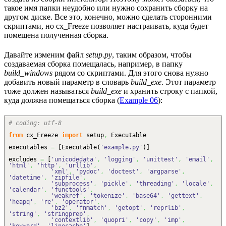
такое имя папки неудобно или нужно сохранить сборку на
другом диске. Все это, конечно, можно сделать сторонними
скриптами, но cx_Freeze позволяет настраивать, куда будет
помещена полученная сборка.
Давайте изменим файл
setup.py
, таким образом, чтобы
создаваемая сборка помещалась, например, в папку
build_windows
рядом со скриптами. Для этого снова нужно
добавить новый параметр в словарь
build_exe
. Этот параметр
тоже должен называться
build_exe
и хранить строку с папкой,
куда должна помещаться сборка (
Example 06
):
# coding: utf-8
from
cx_Freeze
import
setup
,
Executable
executables
=
[
Executable
(
'example.py'
)
]
excludes
=
[
'unicodedata'
,
'logging'
,
'unittest'
,
'email'
,
'html'
,
'http'
,
'urllib'
,
'xml'
,
'pydoc'
,
'doctest'
,
'argparse'
,
'datetime'
,
'zipfile'
,
'subprocess'
,
'pickle'
,
'threading'
,
'locale'
,
'calendar'
,
'functools'
,
'weakref'
,
'tokenize'
,
'base64'
,
'gettext'
,
'heapq'
,
're'
,
'operator'
,
'bz2'
,
'fnmatch'
,
'getopt'
,
'reprlib'
,
'string'
,
'stringprep'
,
'contextlib'
,
'quopri'
,
'copy'
,
'imp'
,