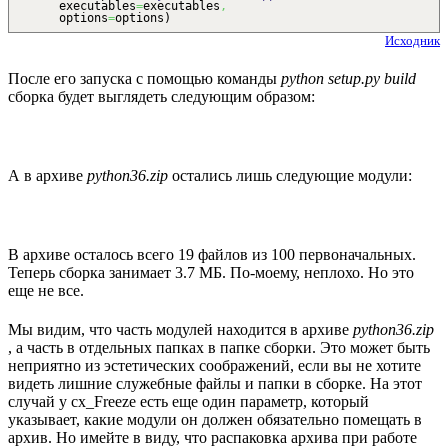
executables
=
executables
,
options
=
options
)
Исходник
После его запуска с помощью команды
python setup.py build
сборка будет выглядеть следующим образом:
А в архиве
python36.zip
остались лишь следующие модули:
В архиве осталось всего 19 файлов из 100 первоначальных.
Теперь сборка занимает 3.7 МБ. По-моему, неплохо. Но это
еще не все.
Мы видим, что часть модулей находится в архиве
python36.zip
, а часть в отдельных папках в папке сборки. Это может быть
неприятно из эстетических соображений, если вы не хотите
видеть лишние служебные файлы и папки в сборке. На этот
случай у cx_Freeze есть еще один параметр, который
указывает, какие модули он должен обязательно помещать в
архив. Но имейте в виду, что распаковка архива при работе