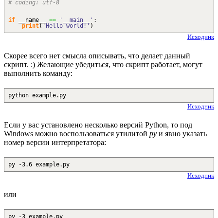
# coding: utf-8
if
__name__
==
'__main__'
:
print
(
'Hello world!'
)
Исходник
Скорее всего нет смысла описывать, что делает данный
скрипт. :) Желающие убедиться, что скрипт работает, могут
выполнить команду:
python example.py
Исходник
Если у вас установлено несколько версий Python, то под
Windows можно воспользоваться утилитой
py
и явно указать
номер версии интерпретатора:
py -3.6 example.py
Исходник
или
py -3 example.py