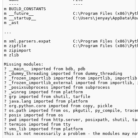
  ----                      ----

m BUILD_CONSTANTS

m __future__                C:\Program Files (x86)\Pyth
m __startup__               C:\Users\jenyay\AppData\Ro
m _ast

...

m xml.parsers.expat         C:\Program Files (x86)\Pyth
m zipfile                   C:\Program Files (x86)\Pyth
m zipimport

m zlib

Missing modules:

? __main__ imported from bdb, pdb

? _dummy_threading imported from dummy_threading

? _frozen_importlib imported from importlib, importlib.
? _frozen_importlib_external imported from importlib, 
? _posixsubprocess imported from subprocess

? _winreg imported from platform

? grp imported from shutil, tarfile

? java.lang imported from platform

? org.python.core imported from copy, pickle

? os.path imported from os, pkgutil, py_compile, tracem
? posix imported from os

? pwd imported from http.server, posixpath, shutil, tar
? termios imported from tty

? vms_lib imported from platform

This is not necessarily a problem - the modules may not