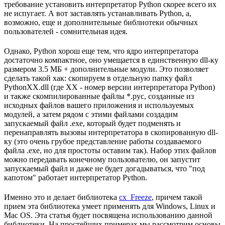
требование установить интерпретатор Python скорее всего их
не испугает. А вот заставлять устанавливать Python, а,
возможно, еще и дополнительные библиотеки обычных
пользователей - сомнительная идея.
Однако, Python хорош еще тем, что ядро интерпретатора
достаточно компактное, оно умещается в единственную dll-ку
размером 3.5 МБ + дополнительные модули. Это позволяет
сделать такой хак: скопируем в отдельную папку файл
PythonXX.dll (где XX - номер версии интерпретатора Python)
и также скомпилированные файлы *.pyc, созданные из
исходных файлов вашего приложения и используемых
модулей, а затем рядом с этими файлами создадим
запускаемый файл .exe, который будет подменять и
перенаправлять вызовы интерпретатора в скопированную dll-
ку (это очень грубое представление работы создаваемого
файла .exe, но для простоты оставим так). Набор этих файлов
можно передавать конечному пользователю, он запустит
запускаемый файл и даже не будет догадываться, что "под
капотом" работает интерпретатор Python.
Именно это и делает библиотека
cx_Freeze
, причем такой
прием эта библиотека умеет применять для Windows, Linux и
Mac OS. Эта статья будет посвящена использованию данной
библиотеки. На простейших примерах мы рассмотрим основы