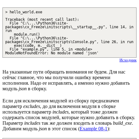
> hello_world.exe
Traceback (most recent call last):
File "C:\...\Python36\site-
packages\cx_Freeze\initscripts\__startup__.py", line 14, in
run
module.run()
File "C:\...\Python36\site-
packages\cx_Freeze\initscripts\Console.py", line 26, in run
exec(code, m.__dict__)
File "example.py", line 5, in <module>
ModuleNotFoundError: No module named 'json'
Исходник
На указанные пути обращать внимания не будем. Для нас
сейчас главное, что мы получили ошибку времени
исполнения. Надо ее исправлять, а именно нужно добавить
модуль
json
в сборку.
Если для исключения модулей из сборку предназначен
параметр
excludes
, до для включения модуля в сборке
используется параметр
includes
, который тоже должен
содержать список модулей, которые нужно добавить в сборку.
Параметр
includes
так же должен входить в словарь
build_exe
.
Добавим модуль
json
в этот список (
Example 08-1
):