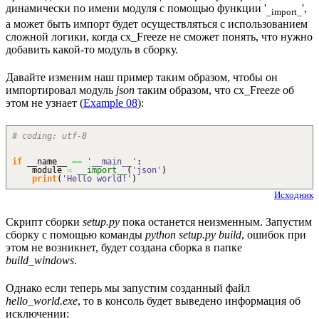
динамически по имени модуля с помощью функции '
',
_import_
а может быть импорт будет осуществляться с использованием
сложной логики, когда cx_Freeze не сможет понять, что нужно
добавить какой-то модуль в сборку.
Давайте изменим наш пример таким образом, чтобы он
импортировал модуль
json
таким образом, что cx_Freeze об
этом не узнает (
Example 08
):
# coding: utf-8
if
__name__
==
'__main__'
:
module
=
__import__
(
'json'
)
print
(
'Hello world!'
)
Исходник
Скрипт сборки
setup.py
пока останется неизменным. Запустим
сборку с помощью команды
python setup.py build
, ошибок при
этом не возникнет, будет создана сборка в папке
build_windows
.
Однако если теперь мы запустим созданный файл
hello_world.exe
, то в консоль будет выведено информация об
исключении: