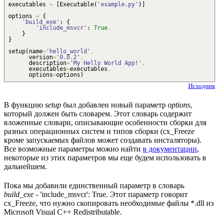
executables
=
[
Executable
(
'example.py'
)
]
options
=
{
'build_exe'
:
{
'include_msvcr'
:
True
,
}
}
setup
(
name
=
'hello_world'
,
version
=
'0.0.2'
,
description
=
'My Hello World App!'
,
executables
=
executables
,
options
=
options
)
Исходник
В функцию
setup
был добавлен новый параметр
options
,
который должен быть словарем. Этот словарь содержит
вложенные словари, описывающие особенности сборки для
разных операционных систем и типов сборки (cx_Freeze
кроме запускаемых файлов может создавать инсталяторы).
Все возможные параметры можно найти
в документации
,
некоторые из этих параметров мы еще будем использовать в
дальнейшем.
Пока мы добавили единственный параметр в словарь
build_exe
- 'include_msvcr': True. Этот параметр говорит
cx_Freeze, что нужно скопировать необходимые файлы *.dll из
Microsoft Visual C++ Redistributable.