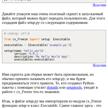
Исходник
Давайте упакуем наш очень полезный скрипт в запускаемый
файл, который можно будет передать пользователю. Для этого
создадим файл
setup.py
со следующим содержимым:
# coding: utf-8
from
cx_Freeze
import
setup
,
Executable
executables
=
[
Executable
(
'example.py'
)
]
setup
(
name
=
'hello_world'
,
version
=
'0.0.1'
,
description
=
'My Hello World App!'
,
executables
=
executables
)
Исходник
Имя скрипта для сборки может быть произвольным, но
обычно принято называть его
setup.py
, и мы будем
придерживаться этого правила. Те, кто создавал Python-
пакеты с помощью утилит
distutils
или
setuptools
, увидят в
работе с cx_Freeze что-то знакомое.
Итак, в файле
setup.py
мы импортируем из модуля cx_Freeze
функцию
setup
и класс
Executable
. Самое главное здесь - это