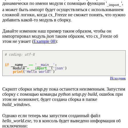
динамически по имени модуля с помощью функции '
',
_import_
а может быть импорт будет осуществляться с использованием
сложной логики, когда cx_Freeze не сможет понять, что нужно
добавить какой-то модуль в сборку.
Давайте изменим наш пример таким образом, чтобы он
импортировал модуль
json
таким образом, что cx_Freeze об
этом не узнает (
Example 08
):
# coding: utf-8
if
__name__
==
'__main__'
:
module
=
__import__
(
'json'
)
print
(
'Hello world!'
)
Исходник
Скрипт сборки
setup.py
пока останется неизменным. Запустим
сборку с помощью команды
python setup.py build
, ошибок при
этом не возникнет, будет создана сборка в папке
build_windows
.
Однако если теперь мы запустим созданный файл
hello_world.exe
, то в консоль будет выведено информация об
исключении: