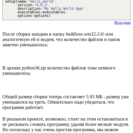
setup
(
name
=
'hello_world'
,
version
=
'0.0.3'
,
description
=
'My Hello World App!'
,
executables
=
executables
,
options
=
options
)
Исходник
После сборки заходим в папку
build\exe.win32-3.6\
или
аналогичную ей и видим, что количество файлов и папок
заметно уменьшилось:
В архиве
python36.zip
количество файлов тоже немного
уменьшилось:
Общий размер сборки теперь составляет 5.93 МБ - размер уже
уменьшился на треть. Обязательно надо убедиться, что
программа работает.
В реальном проекте, возможно, стоит на этом остановиться и
не рисковать сломать программу, удаляя более мелкие модули.
Но поскольку у нас очень простая программа, мы можем