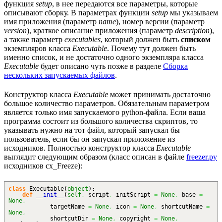
функция
setup
, в нее передаются все параметры, которые
описывают сборку. В параметрах функции
setup
мы указываем
имя приложения (параметр
name
), номер версии (параметр
version
), краткое описание приложения (параметр
description
),
а также параметр
executables
, который должен быть
списком
экземпляров класса
Executable
. Почему тут должен быть
именно список, и не достаточно одного экземпляра класса
Executable
будет описано чуть позже в разделе
Сборка
нескольких запускаемых файлов
.
Конструктор класса
Executable
может принимать достаточно
большое количество параметров. Обязательным параметром
является только имя запускаемого python-файла. Если ваша
программа состоит из большого количества скриптов, то
указывать нужно на тот файл, который запускал бы
пользователь, если бы он запускал приложение из
исходников. Полностью конструктор класса
Executable
выглядит следующим образом (класс описан в файле
freezer.py
исходников cx_Freeze):
class
Executable
(
object
)
:
def
__init__
(
self
,
script
,
initScript
=
None
,
base
=
None
,
targetName
=
None
,
icon
=
None
,
shortcutName
=
None
,
shortcutDir
=
None
,
copyright
=
None
,