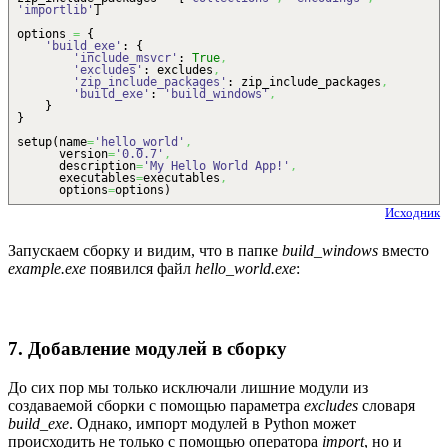
'importlib'
]
options
=
{
'build_exe'
:
{
'include_msvcr'
:
True
,
'excludes'
: excludes
,
'zip_include_packages'
: zip_include_packages
,
'build_exe'
:
'build_windows'
,
}
}
setup
(
name
=
'hello_world'
,
version
=
'0.0.7'
,
description
=
'My Hello World App!'
,
executables
=
executables
,
options
=
options
)
Исходник
Запускаем сборку и видим, что в папке
build_windows
вместо
example.exe
появился файл
hello_world.exe
:
7. Добавление модулей в сборку
До сих пор мы только исключали лишние модули из
создаваемой сборки с помощью параметра
excludes
словаря
build_exe
. Однако, импорт модулей в Python может
происходить не только с помощью оператора
import
, но и