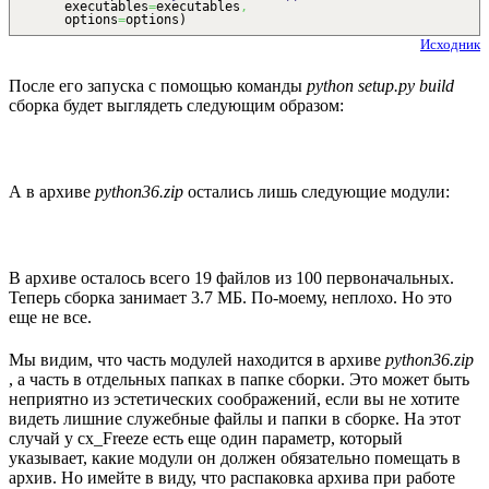
executables
=
executables
,
options
=
options
)
Исходник
После его запуска с помощью команды
python setup.py build
сборка будет выглядеть следующим образом:
А в архиве
python36.zip
остались лишь следующие модули:
В архиве осталось всего 19 файлов из 100 первоначальных.
Теперь сборка занимает 3.7 МБ. По-моему, неплохо. Но это
еще не все.
Мы видим, что часть модулей находится в архиве
python36.zip
, а часть в отдельных папках в папке сборки. Это может быть
неприятно из эстетических соображений, если вы не хотите
видеть лишние служебные файлы и папки в сборке. На этот
случай у cx_Freeze есть еще один параметр, который
указывает, какие модули он должен обязательно помещать в
архив. Но имейте в виду, что распаковка архива при работе