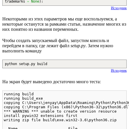
trademarks
=
None
)
:
Исходник
Некоторыми из этих параметров мы еще воспользуемся, а
некоторые останутся за рамками статьи, назначение многих из
них понятно из названия переменных.
Чтобы создать запускаемый файл, запустим консоль и
перейдем в папку, где лежит файл
setup.py
. Затем нужно
выполнить команду
python setup.py build
Исходник
На экран будет выведено достаточно много теста:
running build

running build_exe

copying C:\Users\jenyay\AppData\Roaming\Python\Python3
copying C:\Program Files (x86)\Python36-32\python36.dl
*** WARNING *** unable to create version resource

install pywin32 extensions first

writing zip file build\exe.win32-3.6\python36.zip

  Name                      File
