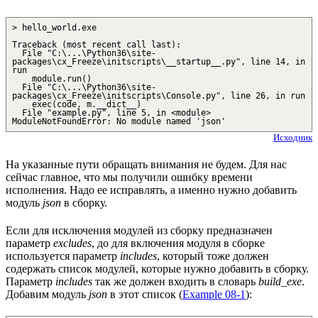
> hello_world.exe
Traceback (most recent call last):
File "C:\...\Python36\site-
packages\cx_Freeze\initscripts\__startup__.py", line 14, in
run
module.run()
File "C:\...\Python36\site-
packages\cx_Freeze\initscripts\Console.py", line 26, in run
exec(code, m.__dict__)
File "example.py", line 5, in <module>
ModuleNotFoundError: No module named 'json'
Исходник
На указанные пути обращать внимания не будем. Для нас
сейчас главное, что мы получили ошибку времени
исполнения. Надо ее исправлять, а именно нужно добавить
модуль
json
в сборку.
Если для исключения модулей из сборку предназначен
параметр
excludes
, до для включения модуля в сборке
используется параметр
includes
, который тоже должен
содержать список модулей, которые нужно добавить в сборку.
Параметр
includes
так же должен входить в словарь
build_exe
.
Добавим модуль
json
в этот список (
Example 08-1
):