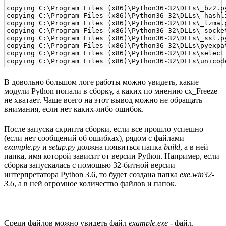
copying C:\Program Files (x86)\Python36-32\DLLs\_bz2.p
copying C:\Program Files (x86)\Python36-32\DLLs\_hashl
copying C:\Program Files (x86)\Python36-32\DLLs\_lzma.
copying C:\Program Files (x86)\Python36-32\DLLs\_socke
copying C:\Program Files (x86)\Python36-32\DLLs\_ssl.p
copying C:\Program Files (x86)\Python36-32\DLLs\pyexpa
copying C:\Program Files (x86)\Python36-32\DLLs\select
В довольно большом логе работы можно увидеть, какие
модули Python попали в сборку, а каких по мнению cx_Freeze
не хватает. Чаще всего на этот вывод можно не обращать
внимания, если нет каких-либо ошибок.
После запуска скрипта сборки, если все прошло успешно
(если нет сообщений об ошибках), рядом с файлами
example.py
и
setup.py
должна появиться папка
build
, а в ней
папка, имя которой зависит от версии Python. Например, если
сборка запускалась с помощью 32-битной версии
интерпретатора Python 3.6, то будет создана папка
exe.win32-
3.6
, а в ней огромное количество файлов и папок.
Среди файлов можно увидеть файл
example.exe
- файл,