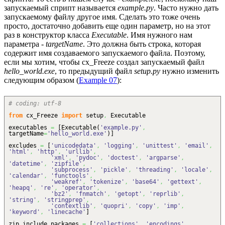
запускаемый сприпт называется
example.py
. Часто нужно дать
запускаемому файлу другое имя. Сделать это тоже очень
просто, достаточно добавить еще один параметр, но на этот
раз в конструктор класса
Executable
. Имя нужного нам
параметра -
targetName
. Это должна быть строка, которая
содержит имя создаваемого запускаемого файла. Поэтому,
если мы хотим, чтобы cx_Freeze создал запускаемый файл
hello_world.exe
, то предыдущий файл
setup.py
нужно изменить
следующим образом (
Example 07
):
# coding: utf-8
from
cx_Freeze
import
setup
,
Executable
executables
=
[
Executable
(
'example.py'
,
targetName
=
'hello_world.exe'
)
]
excludes
=
[
'unicodedata'
,
'logging'
,
'unittest'
,
'email'
,
'html'
,
'http'
,
'urllib'
,
'xml'
,
'pydoc'
,
'doctest'
,
'argparse'
,
'datetime'
,
'zipfile'
,
'subprocess'
,
'pickle'
,
'threading'
,
'locale'
,
'calendar'
,
'functools'
,
'weakref'
,
'tokenize'
,
'base64'
,
'gettext'
,
'heapq'
,
're'
,
'operator'
,
'bz2'
,
'fnmatch'
,
'getopt'
,
'reprlib'
,
'string'
,
'stringprep'
,
'contextlib'
,
'quopri'
,
'copy'
,
'imp'
,
'keyword'
,
'linecache'
]
zip_include_packages
=
[
'collections'
,
'encodings'
,