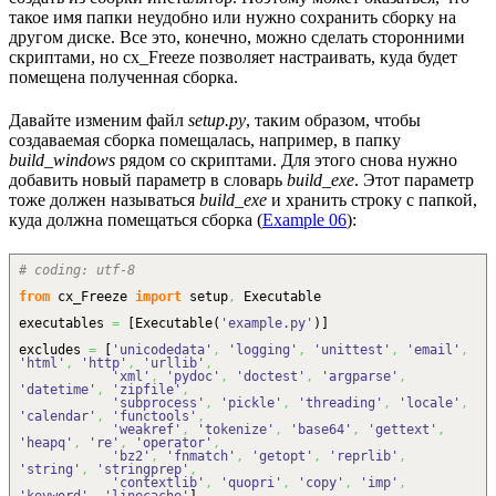
такое имя папки неудобно или нужно сохранить сборку на
другом диске. Все это, конечно, можно сделать сторонними
скриптами, но cx_Freeze позволяет настраивать, куда будет
помещена полученная сборка.
Давайте изменим файл
setup.py
, таким образом, чтобы
создаваемая сборка помещалась, например, в папку
build_windows
рядом со скриптами. Для этого снова нужно
добавить новый параметр в словарь
build_exe
. Этот параметр
тоже должен называться
build_exe
и хранить строку с папкой,
куда должна помещаться сборка (
Example 06
):
# coding: utf-8
from
cx_Freeze
import
setup
,
Executable
executables
=
[
Executable
(
'example.py'
)
]
excludes
=
[
'unicodedata'
,
'logging'
,
'unittest'
,
'email'
,
'html'
,
'http'
,
'urllib'
,
'xml'
,
'pydoc'
,
'doctest'
,
'argparse'
,
'datetime'
,
'zipfile'
,
'subprocess'
,
'pickle'
,
'threading'
,
'locale'
,
'calendar'
,
'functools'
,
'weakref'
,
'tokenize'
,
'base64'
,
'gettext'
,
'heapq'
,
're'
,
'operator'
,
'bz2'
,
'fnmatch'
,
'getopt'
,
'reprlib'
,
'string'
,
'stringprep'
,
'contextlib'
,
'quopri'
,
'copy'
,
'imp'
,