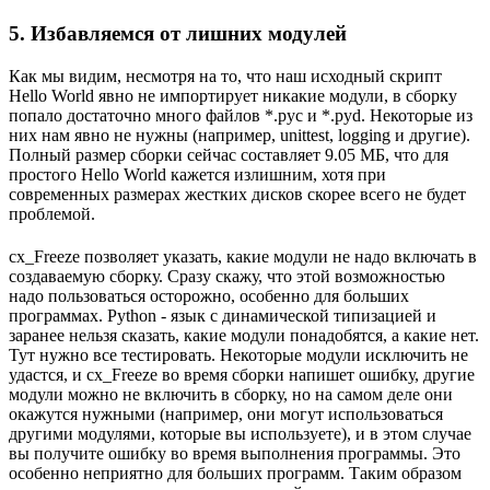
5. Избавляемся от лишних модулей
Как мы видим, несмотря на то, что наш исходный скрипт
Hello World явно не импортирует никакие модули, в сборку
попало достаточно много файлов *.pyc и *.pyd. Некоторые из
них нам явно не нужны (например, unittest, logging и другие).
Полный размер сборки сейчас составляет 9.05 МБ, что для
простого Hello World кажется излишним, хотя при
современных размерах жестких дисков скорее всего не будет
проблемой.
cx_Freeze позволяет указать, какие модули не надо включать в
создаваемую сборку. Сразу скажу, что этой возможностью
надо пользоваться осторожно, особенно для больших
программах. Python - язык с динамической типизацией и
заранее нельзя сказать, какие модули понадобятся, а какие нет.
Тут нужно все тестировать. Некоторые модули исключить не
удастся, и cx_Freeze во время сборки напишет ошибку, другие
модули можно не включить в сборку, но на самом деле они
окажутся нужными (например, они могут использоваться
другими модулями, которые вы используете), и в этом случае
вы получите ошибку во время выполнения программы. Это
особенно неприятно для больших программ. Таким образом