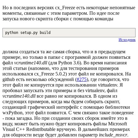
Но в последних версиях cx_Freeze есть некоторые непонятные
моменты, связанные с этим параметром. По идее после
запуска нового скрипта сборки с помощью команды
python setup.py build
Исходник
должна создаться та же самая сборка, что и в предыдущем
примере, но только в папке с программой должен появиться
файл
vcruntime140.dll
(для Python 3.6). Во время написания
этой статьи (напомню, что для тестирования примеров
использовался cx_Freeze 5.0.2) этот файл не копировался. На
github есть несколько обсуждений (
#275
), где говорится, что
этот файл не копируется при использовании virtualenv. Я
пробовал запускать эти примеры и без virtualenv, файл
vcruntime140.dll
все равно не копировался. В одном из
следующих примеров, когда мы будем собирать скрипт,
создающий графический интерфейс с помощью библиотеки
wxPython, этот файл появится. С чем связано такое поведение
- пока загадка. Но при создании своих сборок имейте это в
виду, может быть нужно будет копировать файлы Microsoft
Visual C++ Redistributable вручную. В дальнейших примерах
для общности везде будет добавлен параметр
include_msvcr
.