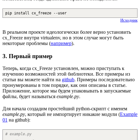
pip install cx_freeze --user
Исходник
В реальном проекте идеологически более верно установить
cx_Freeze внутри virtualenv, но в этом случае могут быть
некоторые проблемы (
например
).
3. Первый пример
Теперь, когда cx_Freeze установлен, можно приступать к
изучению возможностей этой библиотеки. Все примеры из
статьи вы можете найти на
github
. Примеры последовательно
пронумерованы в том порядке, как они описаны в статье.
Приложение, которое мы будем упаковывать в запускаемые
файлы, будет называться
example.py
.
Для начала создадим простейший python-скрипт с именем
example.py
, который не импортирует никакие модули (
Example
01
на github):
# example.py