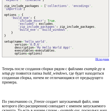
'keyword'
,
'linecache'
]
zip_include_packages
=
[
'collections'
,
'encodings'
,
'importlib'
]
options
=
{
'build_exe'
:
{
'include_msvcr'
:
True
,
'excludes'
: excludes
,
'zip_include_packages'
: zip_include_packages
,
'build_exe'
:
'build_windows'
,
}
}
setup
(
name
=
'hello_world'
,
version
=
'0.0.6'
,
description
=
'My Hello World App!'
,
executables
=
executables
,
options
=
options
)
Исходник
Теперь после создания сборки рядом с файлами
example.py
и
setup.py
появится папка
build_windows
, где будет находиться
созданная сборка, ничем не отличающаяся от предыдущего
примера.
По умолчанию cx_Freeze создает запускаемый файл, имя
которого (без расширения) совпадает с именем запускаемого
скрипта. То есть в нашем случае -
example.exe
, поскольку наш