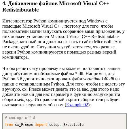
4. Добавление файлов Microsoft Visual C++
Redistributable
Интерпретатор Python компилируется под Windows с
помощью Microsoft Visual C++, поэтому для того, чтобы
пользователи могли запускать собранное вами приложение, у
них должен установлен Microsoft Visual C++ Redistributable
Package, который они должны скачать с сайта Microsoft. Это
не очень удобно. Ситуация усугубляется тем, что разные
версии Python компилируются с помощью разных версий
компилятора.
Чтобы решить эту проблему вы можете поставлять с вашим
дистрибутивом необходимые файлы *.dll. Например, для
Python 3.6 достаточно скопировать файл
vcruntime140.dll
из
папки с установленным Python. Для того, чтобы не делать эту
вручную, cx_Freeze может делать это за вас, для этого надо
добавить новый для нас параметр в функцию
setup
скрипта
сборки
setup.py
. Исправленный скрипт сборки теперь будет
выглядеть следующим образом (
Example 02
):
# coding: utf-8
from
cx_Freeze
import
setup
,
Executable