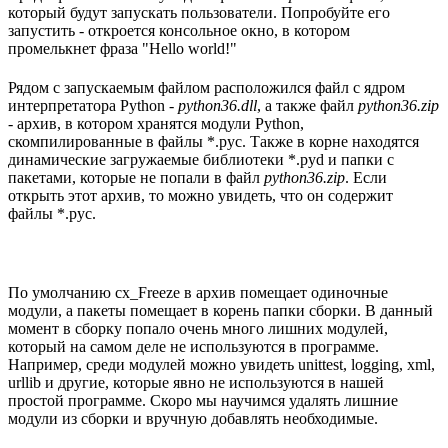
который будут запускать пользователи. Попробуйте его
запустить - откроется консольное окно, в котором
промелькнет фраза "Hello world!"
Рядом с запускаемым файлом расположился файл с ядром
интерпретатора Python -
python36.dll
, а также файл
python36.zip
- архив, в котором хранятся модули Python,
скомпилированные в файлы *.pyc. Также в корне находятся
динамические загружаемые библиотеки *.pyd и папки с
пакетами, которые не попали в файл
python36.zip
. Если
открыть этот архив, то можно увидеть, что он содержит
файлы *.pyc.
По умолчанию cx_Freeze в архив помещает одиночные
модули, а пакеты помещает в корень папки сборки. В данный
момент в сборку попало очень много лишних модулей,
который на самом деле не используются в программе.
Например, среди модулей можно увидеть unittest, logging, xml,
urllib и другие, которые явно не используются в нашей
простой программе. Скоро мы научимся удалять лишние
модули из сборки и вручную добавлять необходимые.