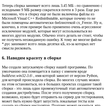
Теперь сборка занимает всего лишь 3.45 МБ - по сравнению с
исходными 9 МБ размер сократился почти в 3 раза. Еще раз
напомню, что в сборку еще не были включены файлы из
Microsoft Visual C++ Redistributable, которые почему-то не
были помещены автоматически библиотекой cx_Freeze. Ну и,
конечно, в этом примере было применено очень агрессивное
исключение модулей, которые могут использоваться во
многих других модулях. Обычно этого делать не стоит, чтобы
не получить неожиданную ошибку. К тому же многие файлы
*.pyc занимают всего лишь десятки кБ, из-за которых нет
смысла рисковать.
6. Наводим красоту в сборке
Мы создали запускаемую сборку нашей программы. По
умолчанию она помещается в папку с именем вроде
build\exe.win32-3.6\
, имя которой зависит от версии Python,
для которой происходила сборка. Во многих случаях можно
на этом остановиться, но в больших проектах создание такой
сборки - это лишь один промежуточный этап автоматического
создания дистрибутива. После этого полученную сборку,
возможно, нужно будет отправить на сервер для тестирования,
может быть нужно будет запустить локальные тесты или
создать из сборки инсталятор. Поэтому может оказаться, что