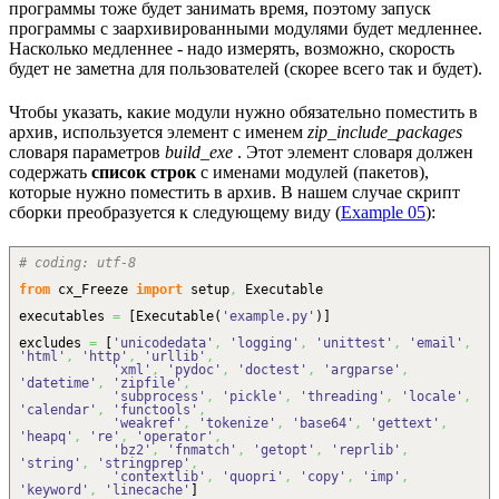
программы тоже будет занимать время, поэтому запуск
программы с заархивированными модулями будет медленнее.
Насколько медленнее - надо измерять, возможно, скорость
будет не заметна для пользователей (скорее всего так и будет).
Чтобы указать, какие модули нужно обязательно поместить в
архив, используется элемент с именем
zip_include_packages
словаря параметров
build_exe
. Этот элемент словаря должен
содержать
список строк
с именами модулей (пакетов),
которые нужно поместить в архив. В нашем случае скрипт
сборки преобразуется к следующему виду (
Example 05
):
# coding: utf-8
from
cx_Freeze
import
setup
,
Executable
executables
=
[
Executable
(
'example.py'
)
]
excludes
=
[
'unicodedata'
,
'logging'
,
'unittest'
,
'email'
,
'html'
,
'http'
,
'urllib'
,
'xml'
,
'pydoc'
,
'doctest'
,
'argparse'
,
'datetime'
,
'zipfile'
,
'subprocess'
,
'pickle'
,
'threading'
,
'locale'
,
'calendar'
,
'functools'
,
'weakref'
,
'tokenize'
,
'base64'
,
'gettext'
,
'heapq'
,
're'
,
'operator'
,
'bz2'
,
'fnmatch'
,
'getopt'
,
'reprlib'
,
'string'
,
'stringprep'
,
'contextlib'
,
'quopri'
,
'copy'
,
'imp'
,
'keyword'
,
'linecache'
]