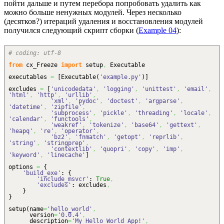
пойти дальше и путем перебора попробовать удалить как
можно больше ненужных модулей. Через несколько
(десятков?) итераций удаления и восстановления модулей
получился следующий скрипт сборки (
Example 04
):
# coding: utf-8
from
cx_Freeze
import
setup
,
Executable
executables
=
[
Executable
(
'example.py'
)
]
excludes
=
[
'unicodedata'
,
'logging'
,
'unittest'
,
'email'
,
'html'
,
'http'
,
'urllib'
,
'xml'
,
'pydoc'
,
'doctest'
,
'argparse'
,
'datetime'
,
'zipfile'
,
'subprocess'
,
'pickle'
,
'threading'
,
'locale'
,
'calendar'
,
'functools'
,
'weakref'
,
'tokenize'
,
'base64'
,
'gettext'
,
'heapq'
,
're'
,
'operator'
,
'bz2'
,
'fnmatch'
,
'getopt'
,
'reprlib'
,
'string'
,
'stringprep'
,
'contextlib'
,
'quopri'
,
'copy'
,
'imp'
,
'keyword'
,
'linecache'
]
options
=
{
'build_exe'
:
{
'include_msvcr'
:
True
,
'excludes'
: excludes
,
}
}
setup
(
name
=
'hello_world'
,
version
=
'0.0.4'
,
description
=
'My Hello World App!'
,