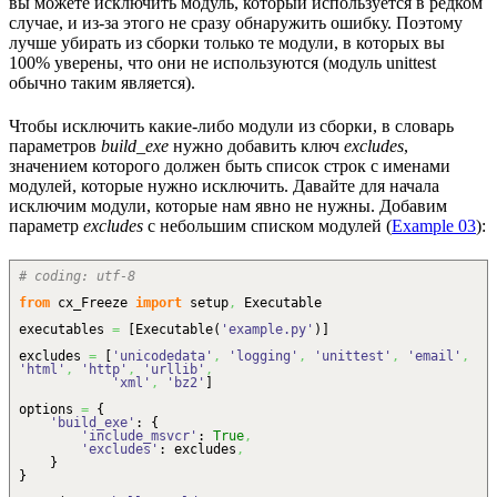
вы можете исключить модуль, который используется в редком
случае, и из-за этого не сразу обнаружить ошибку. Поэтому
лучше убирать из сборки только те модули, в которых вы
100% уверены, что они не используются (модуль unittest
обычно таким является).
Чтобы исключить какие-либо модули из сборки, в словарь
параметров
build_exe
нужно добавить ключ
excludes
,
значением которого должен быть список строк с именами
модулей, которые нужно исключить. Давайте для начала
исключим модули, которые нам явно не нужны. Добавим
параметр
excludes
с небольшим списком модулей (
Example 03
):
# coding: utf-8
from
cx_Freeze
import
setup
,
Executable
executables
=
[
Executable
(
'example.py'
)
]
excludes
=
[
'unicodedata'
,
'logging'
,
'unittest'
,
'email'
,
'html'
,
'http'
,
'urllib'
,
'xml'
,
'bz2'
]
options
=
{
'build_exe'
:
{
'include_msvcr'
:
True
,
'excludes'
: excludes
,
}
}