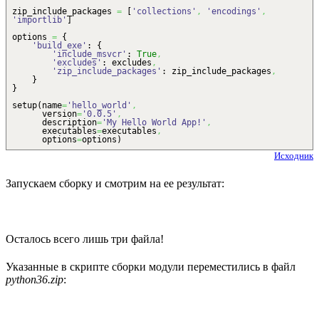
zip_include_packages
=
[
'collections'
,
'encodings'
,
'importlib'
]
options
=
{
'build_exe'
:
{
'include_msvcr'
:
True
,
'excludes'
: excludes
,
'zip_include_packages'
: zip_include_packages
,
}
}
setup
(
name
=
'hello_world'
,
version
=
'0.0.5'
,
description
=
'My Hello World App!'
,
executables
=
executables
,
options
=
options
)
Исходник
Запускаем сборку и смотрим на ее результат:
Осталось всего лишь три файла!
Указанные в скрипте сборки модули переместились в файл
python36.zip
: