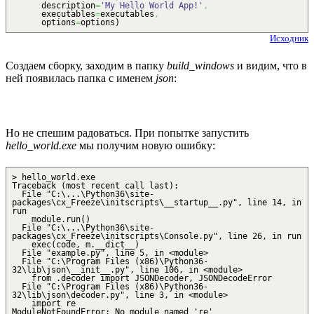
description
=
'My Hello World App!'
,
executables
=
executables
,
options
=
options
)
Исходник
Создаем сборку, заходим в папку
build_windows
и видим, что в
ней появилась папка с именем
json
:
Но не спешим радоваться. При попытке запустить
hello_world.exe
мы получим новую ошибку:
> hello_world.exe
Traceback (most recent call last):
File "C:\...\Python36\site-
packages\cx_Freeze\initscripts\__startup__.py", line 14, in
run
module.run()
File "C:\...\Python36\site-
packages\cx_Freeze\initscripts\Console.py", line 26, in run
exec(code, m.__dict__)
File "example.py", line 5, in <module>
File "C:\Program Files (x86)\Python36-
32\lib\json\__init__.py", line 106, in <module>
from .decoder import JSONDecoder, JSONDecodeError
File "C:\Program Files (x86)\Python36-
32\lib\json\decoder.py", line 3, in <module>
import re
ModuleNotFoundError: No module named 're'