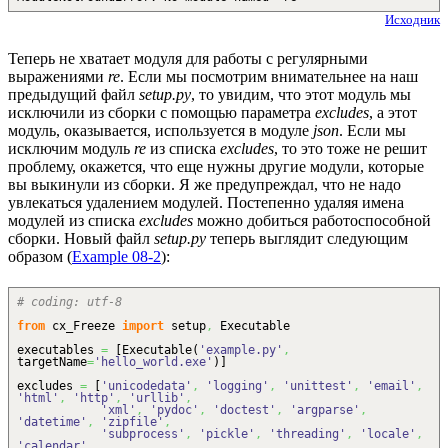
Исходник
Теперь не хватает модуля для работы с регулярными
выражениями
re
. Если мы посмотрим внимательнее на наш
предыдущий файл
setup.py
, то увидим, что этот модуль мы
исключили из сборки с помощью параметра
excludes
, а этот
модуль, оказывается, используется в модуле
json
. Если мы
исключим модуль
re
из списка
excludes
, то это тоже не решит
проблему, окажется, что еще нужны другие модули, которые
вы выкинули из сборки. Я же предупреждал, что не надо
увлекаться удалением модулей. Постепенно удаляя имена
модулей из списка
excludes
можно добиться работоспособной
сборки. Новый файл
setup.py
теперь выглядит следующим
образом (
Example 08-2
):
# coding: utf-8
from
cx_Freeze
import
setup
,
Executable
executables
=
[
Executable
(
'example.py'
,
targetName
=
'hello_world.exe'
)
]
excludes
=
[
'unicodedata'
,
'logging'
,
'unittest'
,
'email'
,
'html'
,
'http'
,
'urllib'
,
'xml'
,
'pydoc'
,
'doctest'
,
'argparse'
,
'datetime'
,
'zipfile'
,
'subprocess'
,
'pickle'
,
'threading'
,
'locale'
,
'calendar'
,