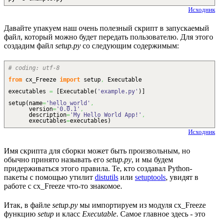
Исходник
Давайте упакуем наш очень полезный скрипт в запускаемый
файл, который можно будет передать пользователю. Для этого
создадим файл
setup.py
со следующим содержимым:
# coding: utf-8
from
cx_Freeze
import
setup
,
Executable
executables
=
[
Executable
(
'example.py'
)
]
setup
(
name
=
'hello_world'
,
version
=
'0.0.1'
,
description
=
'My Hello World App!'
,
executables
=
executables
)
Исходник
Имя скрипта для сборки может быть произвольным, но
обычно принято называть его
setup.py
, и мы будем
придерживаться этого правила. Те, кто создавал Python-
пакеты с помощью утилит
distutils
или
setuptools
, увидят в
работе с cx_Freeze что-то знакомое.
Итак, в файле
setup.py
мы импортируем из модуля cx_Freeze
функцию
setup
и класс
Executable
. Самое главное здесь - это