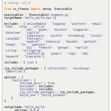
# coding: utf-8
from
cx_Freeze
import
setup
,
Executable
executables
=
[
Executable
(
'example.py'
,
targetName
=
'hello_world.exe'
)
]
excludes
=
[
'unicodedata'
,
'logging'
,
'unittest'
,
'email'
,
'html'
,
'http'
,
'urllib'
,
'xml'
,
'pydoc'
,
'doctest'
,
'argparse'
,
'datetime'
,
'zipfile'
,
'subprocess'
,
'pickle'
,
'threading'
,
'locale'
,
'calendar'
,
'functools'
,
'weakref'
,
'tokenize'
,
'base64'
,
'gettext'
,
'heapq'
,
're'
,
'operator'
,
'bz2'
,
'fnmatch'
,
'getopt'
,
'reprlib'
,
'string'
,
'stringprep'
,
'contextlib'
,
'quopri'
,
'copy'
,
'imp'
,
'keyword'
,
'linecache'
]
includes
=
[
'json'
]
zip_include_packages
=
[
'collections'
,
'encodings'
,
'importlib'
]
options
=
{
'build_exe'
:
{
'include_msvcr'
:
True
,
'excludes'
: excludes
,
'includes'
: includes
,
'zip_include_packages'
: zip_include_packages
,
'build_exe'
:
'build_windows'
,
}
}
setup
(
name
=
'hello_world'
,
version
=
'0.0.8'
,