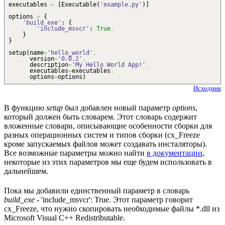
executables
=
[
Executable
(
'example.py'
)
]
options
=
{
'build_exe'
:
{
'include_msvcr'
:
True
,
}
}
setup
(
name
=
'hello_world'
,
version
=
'0.0.2'
,
description
=
'My Hello World App!'
,
executables
=
executables
,
options
=
options
)
Исходник
В функцию
setup
был добавлен новый параметр
options
,
который должен быть словарем. Этот словарь содержит
вложенные словари, описывающие особенности сборки для
разных операционных систем и типов сборки (cx_Freeze
кроме запускаемых файлов может создавать инсталяторы).
Все возможные параметры можно найти
в документации
,
некоторые из этих параметров мы еще будем использовать в
дальнейшем.
Пока мы добавили единственный параметр в словарь
build_exe
- 'include_msvcr': True. Этот параметр говорит
cx_Freeze, что нужно скопировать необходимые файлы *.dll из
Microsoft Visual C++ Redistributable.