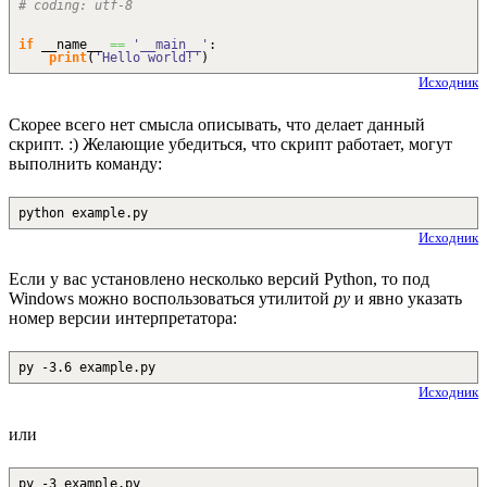
# coding: utf-8
if
__name__
==
'__main__'
:
print
(
'Hello world!'
)
Исходник
Скорее всего нет смысла описывать, что делает данный
скрипт. :) Желающие убедиться, что скрипт работает, могут
выполнить команду:
python example.py
Исходник
Если у вас установлено несколько версий Python, то под
Windows можно воспользоваться утилитой
py
и явно указать
номер версии интерпретатора:
py -3.6 example.py
Исходник
или
py -3 example.py