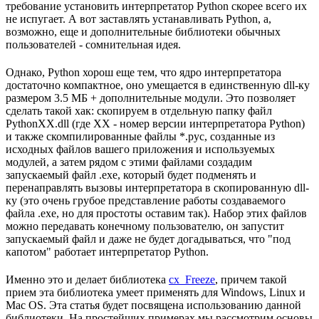
требование установить интерпретатор Python скорее всего их
не испугает. А вот заставлять устанавливать Python, а,
возможно, еще и дополнительные библиотеки обычных
пользователей - сомнительная идея.
Однако, Python хорош еще тем, что ядро интерпретатора
достаточно компактное, оно умещается в единственную dll-ку
размером 3.5 МБ + дополнительные модули. Это позволяет
сделать такой хак: скопируем в отдельную папку файл
PythonXX.dll (где XX - номер версии интерпретатора Python)
и также скомпилированные файлы *.pyc, созданные из
исходных файлов вашего приложения и используемых
модулей, а затем рядом с этими файлами создадим
запускаемый файл .exe, который будет подменять и
перенаправлять вызовы интерпретатора в скопированную dll-
ку (это очень грубое представление работы создаваемого
файла .exe, но для простоты оставим так). Набор этих файлов
можно передавать конечному пользователю, он запустит
запускаемый файл и даже не будет догадываться, что "под
капотом" работает интерпретатор Python.
Именно это и делает библиотека
cx_Freeze
, причем такой
прием эта библиотека умеет применять для Windows, Linux и
Mac OS. Эта статья будет посвящена использованию данной
библиотеки. На простейших примерах мы рассмотрим основы