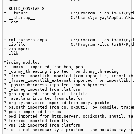
  ----                      ----

m BUILD_CONSTANTS

m __future__                C:\Program Files (x86)\Pyth
m __startup__               C:\Users\jenyay\AppData\Ro
m _ast

...

m xml.parsers.expat         C:\Program Files (x86)\Pyth
m zipfile                   C:\Program Files (x86)\Pyth
m zipimport

m zlib

Missing modules:

? __main__ imported from bdb, pdb

? _dummy_threading imported from dummy_threading

? _frozen_importlib imported from importlib, importlib.
? _frozen_importlib_external imported from importlib, 
? _posixsubprocess imported from subprocess

? _winreg imported from platform

? grp imported from shutil, tarfile

? java.lang imported from platform

? org.python.core imported from copy, pickle

? os.path imported from os, pkgutil, py_compile, tracem
? posix imported from os

? pwd imported from http.server, posixpath, shutil, tar
? termios imported from tty

? vms_lib imported from platform

This is not necessarily a problem - the modules may not