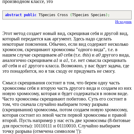
производном классе, это
abstract
public
TSpecies Cross
(
TSpecies Species
)
;
Исходник
Этот метод создает новый вид, скрещивая себя и другой вид,
который передается как аргумент. Здесь надо сделать
некоторые пояснения. Обычно, если вид содержит несколько
хромосом, скрещивают хромосомы "одного вида", т.е. в
нашем случае скрещиваем
a0
себя (т.е.
this
) и
a0
другого вида,
аналогично скрещиваем
a1
и
a1
, т.е. нет смысла скрещивать
a0
себя и
a1
другого класса. Возможно, у вас будет задача, где
это понадобится, но я так сходу ее придумать не смогу.
Смысл скрещивания состоит в том, что берем одну часть
хромосомы себя и вторую часть другого вида и создаем из них
новую хромосому, которая и будет содержаться в новом виде.
Часто хромосомы скрещивают побитово. Суть его состоит в
том, что сначала случайно выбираем точку разрыва
(скрещивания) хромосомы, потом создаем новую хромосому,
которая состоит из левой части первой хромосомы и правой
второй. Пусть например у нас есть две хромосомы (8-битовые
для простоты): 10110111 и 01110010. Случайно выбираем
точку разрыва (отмечена символом '|'):