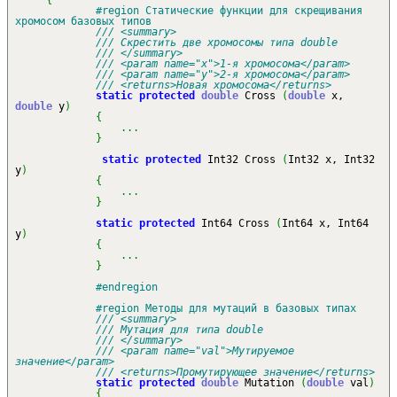
{
#region Статические функции для скрещивания
хромосом базовых типов
/// <summary>
/// Скрестить две хромосомы типа double
/// </summary>
/// <param name="x">1-я хромосома</param>
/// <param name="y">2-я хромосома</param>
/// <returns>Новая хромосома</returns>
static
protected
double
Cross
(
double
x,
double
y
)
{
...
}
static
protected
Int32 Cross
(
Int32 x, Int32
y
)
{
...
}
static
protected
Int64 Cross
(
Int64 x, Int64
y
)
{
...
}
#endregion
#region Методы для мутаций в базовых типах
/// <summary>
/// Мутация для типа double
/// </summary>
/// <param name="val">Мутируемое
значение</param>
/// <returns>Промутирующее значение</returns>
static
protected
double
Mutation
(
double
val
)
{