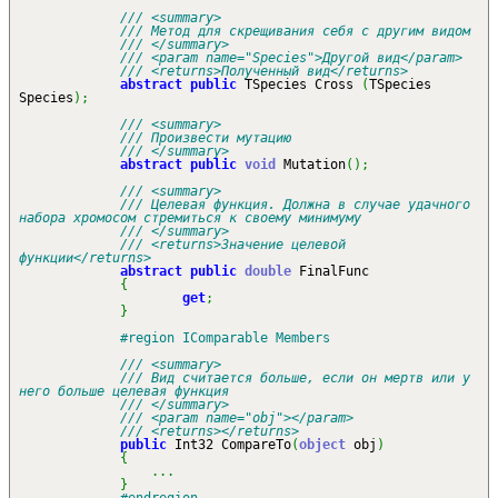
/// <summary>
/// Метод для скрещивания себя с другим видом
/// </summary>
/// <param name="Species">Другой вид</param>
/// <returns>Полученный вид</returns>
abstract
public
TSpecies Cross
(
TSpecies
Species
)
;
/// <summary>
/// Произвести мутацию
/// </summary>
abstract
public
void
Mutation
(
)
;
/// <summary>
/// Целевая функция. Должна в случае удачного
набора хромосом стремиться к своему минимуму
/// </summary>
/// <returns>Значение целевой
функции</returns>
abstract
public
double
FinalFunc
{
get
;
}
#region IComparable Members
/// <summary>
/// Вид считается больше, если он мертв или у
него больше целевая функция
/// </summary>
/// <param name="obj"></param>
/// <returns></returns>
public
Int32 CompareTo
(
object
obj
)
{
...
}