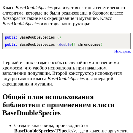
Класс
BaseDoubleSpecies
реализует все этапы генетического
алгоритма, которые не были реализованы в базовом классе
BaseSpecies
такие как скрещивание и мутацию. Класс
BaseDoubleSpecies
имеет два конструктора:
public
BaseDoubleSpecies
(
)
public
BaseDoubleSpecies
(
double
[
]
chromosomes
)
Исходник
Первый из них создает особь со случайными значениями
хромосом, что удобно использовать при начальном
заполнении популяции. Второй конструктор используется
внутри самого класса
BaseDoubleSpecies
для операций
скрещивания и мутации.
Общий план использования
библиотеки с применением класса
BaseDoubleSpecies
Создать класс вида, производный от
BaseDoubleSpecies<TSpecies>
, где в качестве аргумента