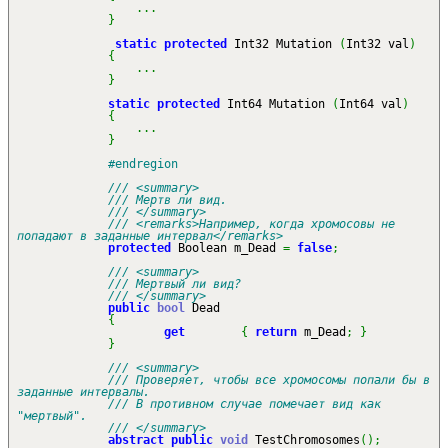
...
}
static
protected
Int32 Mutation
(
Int32 val
)
{
...
}
static
protected
Int64 Mutation
(
Int64 val
)
{
...
}
#endregion
/// <summary>
/// Мертв ли вид.
/// </summary>
/// <remarks>Например, когда хромосовы не
попадают в заданные интервал</remarks>
protected
Boolean m_Dead
=
false
;
/// <summary>
/// Мертвый ли вид?
/// </summary>
public
bool
Dead
{
get
{
return
m_Dead
;
}
}
/// <summary>
/// Проверяет, чтобы все хромосомы попали бы в
заданные интервалы.
/// В противном случае помечает вид как
"мертвый".
/// </summary>
abstract
public
void
TestChromosomes
(
)
;