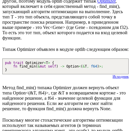
другой, поэтому модуль optlib содержит типаж
Optimizer
,
который включает в себя единственный метод - find_min(),
запускающий алгоритм оптимизации на выполнение. Здесь
тип T - это тип объекта, представляющего собой точку в
пространстве поиска решения. Например, в приведенном
выше примере - это Vec<Gene> (где Gene - псевдоним для f32).
То есть это тот тип, объект которого подается на вход целевой
функции.
Типаж Optimizer объявлен в модуле optlib следующим образом:
pub
trait
Optimizer
<
T
>
{
fn
find_min
(
&
mut
self
)
->
Option
<
(
&
T
,
f64
)
>;
}
Исходник
Метод find_min() типажа Optimizer должен вернуть объект
типа Option<(&T, f64)>, где &T в возвращаемом кортеже - это
найденное решение, а f64 - значение целевой функции для
найденного решения. Если же алгоритм не смог найти
решение, то функция find_min() должна вернуть None.
Поскольку многие стохастические алгоритмы оптимизации
используют так называемых агентов (в терминах
генетического алгоритма агент - это особь), то модуль optlib