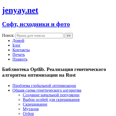
jenyay.net
Софт, исходники и фото
Поиск:
Домой
Блог
Контакты
Печать
Править
Библиотека Optlib. Реализация генетического
алгоритма оптимизации на Rust
Проблема глобальной оптимизации
Общая схема генетического алгоритма
Создание начальной популяции
Выбор особей для скрещивания
Скрещивание
Мутация
Отбор