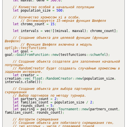
let
maxval
:
Gene
=
500.0
;
// Колиество особей в начальной популяции
let
population_size
=
500
;
// Количество хромосом xi в особи.
// Оптимизируется 15-мерная функция Швефеля
let
chromo_count
=
15
;
let
intervals
=
vec
!
[
(
minval
,
maxval
)
;
chromo_count
]
;
// Создание объекта для целевой функции (функции
Швефеля)
// Функция Швефеля включена в модуль
optlib::testfunctions
let
goal
=
goal
::
GoalFromFunction
::
new
(
testfunctions
::
schwefel
)
;
// Создание объекта создателя для заполнения начальной
популяции.
// RandomCreator будет создавать случайные хромосомы в
заданном интервале.
let
creator
=
creation
::
vec_float
::
RandomCreator
::
new
(
population_size
,
intervals.clone
(
)
)
;
// Создание объекта для выбора партнеров для
скрещивания
// Выбор партнеров по методу турнира.
let
partners_count
=
2
;
let
families_count
=
population_size
/
2
;
let
rounds_count
=
5
;
let
pairing
=
pairing
::
Tournament
::
new
(
partners_count
,
families_count
,
rounds_count
)
;
// Алгоритм скрещивания
// Создание объекта для побитового скрещивания ген,
// тип которых - числа с плавающей точкой