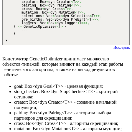
creator
:
Box
<
dyn Creator
<
T
>>,
pairing
:
Box
<
dyn Pairing
<
T
>>,
cross
:
Box
<
dyn Cross
<
T
>>,
mutation
:
Box
<
dyn Mutation
<
T
>>,
selections
:
Vec
<
Box
<
dyn Selection
<
T
>>>,
pre_births
:
Vec
<
Box
<
dyn PreBirth
<
T
>>>,
loggers
:
Vec
<
Box
<
dyn Logger
<
T
>>>,
)
->
GeneticOptimizer
<
T
>
{
...
}
...
}
Исходник
Конструктор GeneticOptimizer принимает множество
объектов-типажей, которые влияют на каждый этап работы
генетического алгоритма, а также на вывод результатов
работы:
goal: Box<dyn Goal<T>> - целевая функция;
stop_checker: Box<dyn StopChecker<T>> - критерий
останова;
creator: Box<dyn Creator<T>> - создание начальной
популяции;
pairing: Box<dyn Pairing<T>> - алгоритм выбора
партнеров для скрещивания;
cross: Box<dyn Cross<T>> - алгоритм скрещивания;
mutation: Box<dyn Mutation<T>> - алгоритм мутации;