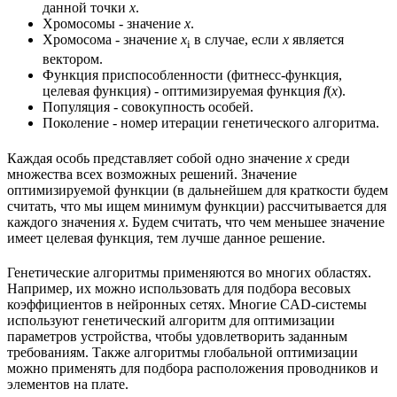
данной точки
x
.
Хромосомы - значение
x
.
Хромосома - значение
x
в случае, если
x
является
i
вектором.
Функция приспособленности (фитнесс-функция,
целевая функция) - оптимизируемая функция
f
(
x
).
Популяция - совокупность особей.
Поколение - номер итерации генетического алгоритма.
Каждая особь представляет собой одно значение
x
среди
множества всех возможных решений. Значение
оптимизируемой функции (в дальнейшем для краткости будем
считать, что мы ищем минимум функции) рассчитывается для
каждого значения
x
. Будем считать, что чем меньшее значение
имеет целевая функция, тем лучше данное решение.
Генетические алгоритмы применяются во многих областях.
Например, их можно использовать для подбора весовых
коэффициентов в нейронных сетях. Многие CAD-системы
используют генетический алгоритм для оптимизации
параметров устройства, чтобы удовлетворить заданным
требованиям. Также алгоритмы глобальной оптимизации
можно применять для подбора расположения проводников и
элементов на плате.