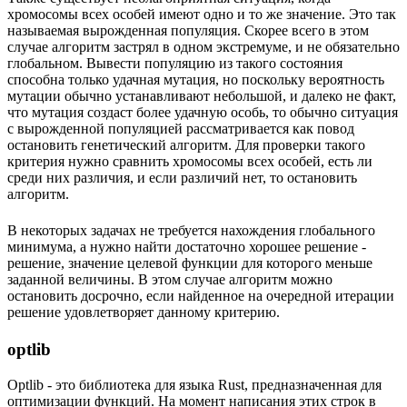
хромосомы всех особей имеют одно и то же значение. Это так
называемая вырожденная популяция. Скорее всего в этом
случае алгоритм застрял в одном экстремуме, и не обязательно
глобальном. Вывести популяцию из такого состояния
способна только удачная мутация, но поскольку вероятность
мутации обычно устанавливают небольшой, и далеко не факт,
что мутация создаст более удачную особь, то обычно ситуация
с вырожденной популяцией рассматривается как повод
остановить генетический алгоритм. Для проверки такого
критерия нужно сравнить хромосомы всех особей, есть ли
среди них различия, и если различий нет, то остановить
алгоритм.
В некоторых задачах не требуется нахождения глобального
минимума, а нужно найти достаточно хорошее решение -
решение, значение целевой функции для которого меньше
заданной величины. В этом случае алгоритм можно
остановить досрочно, если найденное на очередной итерации
решение удовлетворяет данному критерию.
optlib
Optlib - это библиотека для языка Rust, предназначенная для
оптимизации функций. На момент написания этих строк в