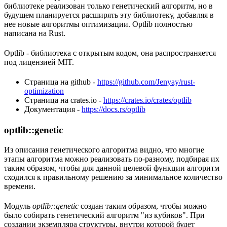
библиотеке реализован только генетический алгоритм, но в
будущем планируется расширять эту библиотеку, добавляя в
нее новые алгоритмы оптимизации. Optlib полностью
написана на Rust.
Optlib - библиотека с открытым кодом, она распространяется
под лицензией MIT.
Страница на github -
https://github.com/Jenyay/rust-
optimization
Страница на crates.io -
https://crates.io/crates/optlib
Документация -
https://docs.rs/optlib
optlib::genetic
Из описания генетического алгоритма видно, что многие
этапы алгоритма можно реализовать по-разному, подбирая их
таким образом, чтобы для данной целевой функции алгоритм
сходился к правильному решению за минимальное количество
времени.
Модуль
optlib::genetic
создан таким образом, чтобы можно
было собирать генетический алгоритм "из кубиков". При
создании экземпляра структуры, внутри которой будет