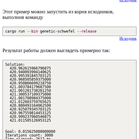
Этот пример можно запустить из корня исходников,
выполнив команду
cargo run
--bin
genetic-schwefel
--release
Исходник
Результат работы должен выглядеть примерно так:
Solution:
420.962615966796875
420.940093994140625
420.995391845703125
420.968505859375000
420.950866699218750
421.003784179687500
421.001281738281250
421.300537109375000
421.001708984375000
421.012603759765625
420.880493164062500
420.925079345703125
420.967559814453125
420.999237060546875
421.011505126953125
Goal: 0.015625000000000
Iterations count: 3000
Time elapsed: 2617 ms