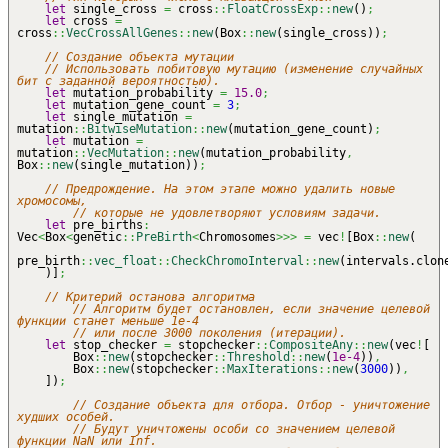
let
single_cross
=
cross
::
FloatCrossExp
::
new
(
)
;
let
cross
=
cross
::
VecCrossAllGenes
::
new
(
Box
::
new
(
single_cross
)
)
;
// Создание объекта мутации
// Использовать побитовую мутацию (изменение случайных
бит с заданной вероятностью).
let
mutation_probability
=
15.0
;
let
mutation_gene_count
=
3
;
let
single_mutation
=
mutation
::
BitwiseMutation
::
new
(
mutation_gene_count
)
;
let
mutation
=
mutation
::
VecMutation
::
new
(
mutation_probability
,
Box
::
new
(
single_mutation
)
)
;
// Предрождение. На этом этапе можно удалить новые
хромосомы,
// которые не удовлетворяют условиям задачи.
let
pre_births
:
Vec
<
Box
<
genetic
::
PreBirth
<
Chromosomes
>>>
=
vec
!
[
Box
::
new
(
pre_birth
::
vec_float
::
CheckChromoInterval
::
new
(
intervals.clon
)
]
;
// Критерий останова алгоритма
// Алгоритм будет остановлен, если значение целевой
функции станет меньше 1e-4
// или после 3000 поколения (итерации).
let
stop_checker
=
stopchecker
::
CompositeAny
::
new
(
vec
!
[
Box
::
new
(
stopchecker
::
Threshold
::
new
(
1e-4
)
)
,
Box
::
new
(
stopchecker
::
MaxIterations
::
new
(
3000
)
)
,
]
)
;
// Создание объекта для отбора. Отбор - уничтожение
худших особей.
// Будут уничтожены особи со значением целевой
функции NaN или Inf.