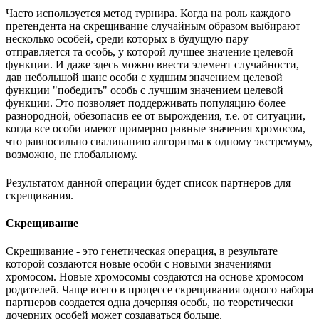
Часто используется метод турнира. Когда на роль каждого
претендента на скрещивание случайным образом выбирают
несколько особей, среди которых в будущую пару
отправляется та особь, у которой лучшее значение целевой
функции. И даже здесь можно ввести элемент случайности,
дав небольшой шанс особи с худшим значением целевой
функции "победить" особь с лучшим значением целевой
функции. Это позволяет поддерживать популяцию более
разнородной, обезопасив ее от вырождения, т.е. от ситуации,
когда все особи имеют примерно равные значения хромосом,
что равносильно сваливанию алгоритма к одному экстремуму,
возможно, не глобальному.
Результатом данной операции будет список партнеров для
скрещивания.
Скрещивание
Скрещивание - это генетическая операция, в результате
которой создаются новые особи с новыми значениями
хромосом. Новые хромосомы создаются на основе хромосом
родителей. Чаще всего в процессе скрещивания одного набора
партнеров создается одна дочерняя особь, но теоретически
дочерних особей может создаваться больше.