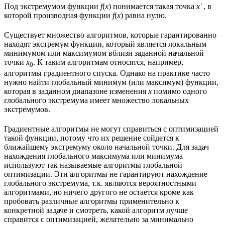
Под экстремумом функции
f
(
x
) понимается такая точка
x'
, в
которой производная функции
f
(
x
) равна нулю.
Существует множество алгоритмов, которые гарантированно
находят экстремум функции, который является локальным
минимумом или максимумом вблизи заданной начальной
точки
x
. К таким алгоритмам относятся, например,
0
алгоритмы градиентного спуска. Однако на практике часто
нужно найти глобальный минимум (или максимум) функции,
которая в заданном диапазоне изменения
x
помимо одного
глобального экстремума имеет множество локальных
экстремумов.
Градиентные алгоритмы не могут справиться с оптимизацией
такой функции, потому что их решение сойдется к
ближайшему экстремуму около начальной точки. Для задач
нахождения глобального максимума или минимума
используют так называемые алгоритмы глобальной
оптимизации. Эти алгоритмы не гарантируют нахождение
глобального экстремума, т.к. являются вероятностными
алгоритмами, но ничего другого не остается кроме как
пробовать различные алгоритмы применительно к
конкретной задаче и смотреть, какой алгоритм лучше
справится с оптимизацией, желательно за минимально