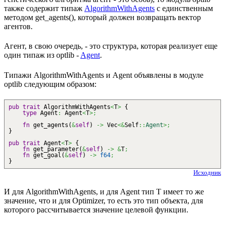
также содержит типаж
AlgorithmWithAgents
с единственным
методом get_agents(), который должен возвращать вектор
агентов.
Агент, в свою очередь, - это структура, которая реализует еще
один типаж из optlib -
Agent
.
Типажи AlgorithmWithAgents и Agent объявлены в модуле
optlib следующим образом:
pub
trait
AlgorithmWithAgents
<
T
>
{
type
Agent
:
Agent
<
T
>;
fn
get_agents
(
&
self
)
->
Vec
<&
Self
::
Agent
>;
}
pub
trait
Agent
<
T
>
{
fn
get_parameter
(
&
self
)
->
&
T
;
fn
get_goal
(
&
self
)
->
f64
;
}
Исходник
И для AlgorithmWithAgents, и для Agent тип T имеет то же
значение, что и для Optimizer, то есть это тип объекта, для
которого рассчитывается значение целевой функции.