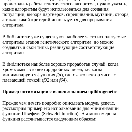
происходить работа генетического алгоритма, нужно указать,
какие алгоритмы будут использоваться для создания
популяции, выбора партнеров, скрещивания, мутации, отбора,
а также какой критерий используется для прерывания
алгоритма.
В библиотеке уже существуют наиболее часто используемые
алгоритмы этапов генетического алгоритма, но можно
создавать и свои типы, реализующие соответствующие
алгоритмы.
В библиотеке наиболее хорошо проработан случай, когда
хромосомы - это вектор дробных чисел, т.е. когда
минимизируется функция
f
(
x
), где
x
- это вектор чисел с
плавающей точкой (
f32
или
f64
).
Пример оптимизации с использованием optlib::genetic
Прежде чем начать подробно описывать модуль genetic,
рассмотрим пример его использования для минимизации
функции Швефеля (Schwefel function). Эта многомерная
функция рассчитывается следующим образом: