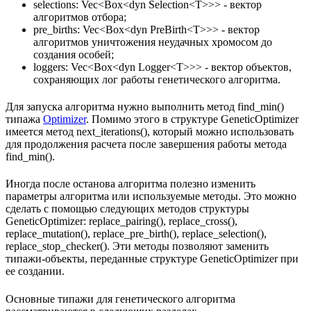
selections: Vec<Box<dyn Selection<T>>> - вектор
алгоритмов отбора;
pre_births: Vec<Box<dyn PreBirth<T>>> - вектор
алгоритмов уничтожения неудачных хромосом до
создания особей;
loggers: Vec<Box<dyn Logger<T>>> - вектор объектов,
сохраняющих лог работы генетического алгоритма.
Для запуска алгоритма нужно выполнить метод find_min()
типажа
Optimizer
. Помимо этого в структуре GeneticOptimizer
имеется метод next_iterations(), который можно использовать
для продолжения расчета после завершения работы метода
find_min().
Иногда после останова алгоритма полезно изменить
параметры алгоритма или используемые методы. Это можно
сделать с помощью следующих методов структуры
GeneticOptimizer: replace_pairing(), replace_cross(),
replace_mutation(), replace_pre_birth(), replace_selection(),
replace_stop_checker(). Эти методы позволяют заменить
типажи-объекты, переданные структуре GeneticOptimizer при
ее создании.
Основные типажи для генетического алгоритма