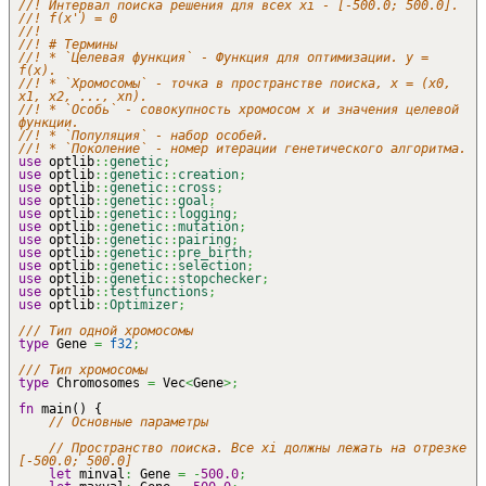
//! Интервал поиска решения для всех xi - [-500.0; 500.0].
//! f(x') = 0
//!
//! # Термины
//! * `Целевая функция` - Функция для оптимизации. y =
f(x).
//! * `Хромосомы` - точка в пространстве поиска, x = (x0,
x1, x2, ..., xn).
//! * `Особь` - совокупность хромосом x и значения целевой
функции.
//! * `Популяция` - набор особей.
//! * `Поколение` - номер итерации генетического алгоритма.
use
optlib
::
genetic
;
use
optlib
::
genetic
::
creation
;
use
optlib
::
genetic
::
cross
;
use
optlib
::
genetic
::
goal
;
use
optlib
::
genetic
::
logging
;
use
optlib
::
genetic
::
mutation
;
use
optlib
::
genetic
::
pairing
;
use
optlib
::
genetic
::
pre_birth
;
use
optlib
::
genetic
::
selection
;
use
optlib
::
genetic
::
stopchecker
;
use
optlib
::
testfunctions
;
use
optlib
::
Optimizer
;
/// Тип одной хромосомы
type
Gene
=
f32
;
/// Тип хромосомы
type
Chromosomes
=
Vec
<
Gene
>;
fn
main
(
)
{
// Основные параметры
// Пространство поиска. Все xi должны лежать на отрезке
[-500.0; 500.0]
let
minval
:
Gene
=
-
500.0
;