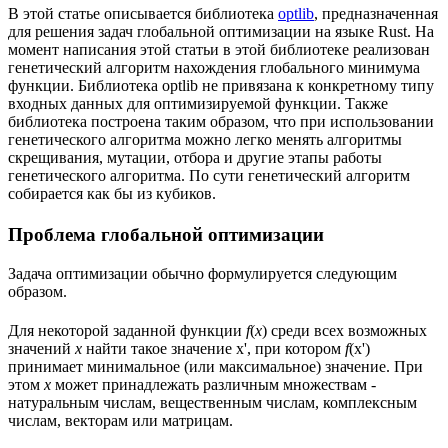
В этой статье описывается библиотека
optlib
, предназначенная
для решения задач глобальной оптимизации на языке Rust. На
момент написания этой статьи в этой библиотеке реализован
генетический алгоритм нахождения глобального минимума
функции. Библиотека optlib не привязана к конкретному типу
входных данных для оптимизируемой функции. Также
библиотека построена таким образом, что при использовании
генетического алгоритма можно легко менять алгоритмы
скрещивания, мутации, отбора и другие этапы работы
генетического алгоритма. По сути генетический алгоритм
собирается как бы из кубиков.
Проблема глобальной оптимизации
Задача оптимизации обычно формулируется следующим
образом.
Для некоторой заданной функции
f
(
x
) среди всех возможных
значений
x
найти такое значение x', при котором
f
(x')
принимает минимальное (или максимальное) значение. При
этом
x
может принадлежать различным множествам -
натуральным числам, вещественным числам, комплексным
числам, векторам или матрицам.