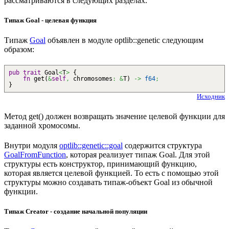
рассматриваются в следующих разделах.
Типаж Goal - целевая функция
Типаж
Goal
объявлен в модуле optlib::genetic следующим
образом:
pub
trait
Goal
<
T
>
{
fn
get
(
&
self
,
chromosomes
:
&
T
)
->
f64
;
}
Исходник
Метод get() должен возвращать значение целевой функции для
заданной хромосомы.
Внутри модуля
optlib::genetic::goal
содержится структура
GoalFromFunction
, которая реализует типаж Goal. Для этой
структуры есть конструктор, принимающий функцию,
которая является целевой функцией. То есть с помощью этой
структуры можно создавать типаж-объект Goal из обычной
функции.
Типаж Creator - создание начальной популяции