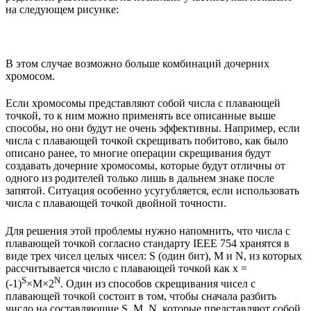
на следующем рисунке:
В этом случае возможно больше комбинаций дочерних
хромосом.
Если хромосомы представляют собой числа с плавающей
точкой, то к ним можно применять все описанные выше
способы, но они будут не очень эффективны. Например, если
числа с плавающей точкой скрещивать побитово, как было
описано ранее, то многие операции скрещивания будут
создавать дочерние хромосомы, которые будут отличны от
одного из родителей только лишь в дальнем знаке после
запятой. Ситуация особенно усугубляется, если использовать
числа с плавающей точкой двойной точности.
Для решения этой проблемы нужно напомнить, что числа с
плавающей точкой согласно стандарту IEEE 754 хранятся в
виде трех чисел целых чисел: S (один бит), M и N, из которых
рассчитывается число с плавающей точкой как x =
S
N
(-1)
×M×2
. Один из способов скрещивания чисел с
плавающей точкой состоит в том, чтобы сначала разбить
число на составляющие S, M, N, которые представляют собой