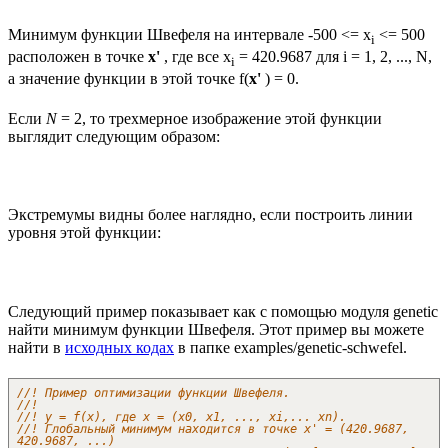
Минимум функции Швефеля на интервале -500 <= x
<= 500
i
расположен в точке
x'
, где все x
= 420.9687 для i = 1, 2, ..., N,
i
а значение функции в этой точке f(
x'
) = 0.
Если
N
= 2, то трехмерное изображение этой функции
выглядит следующим образом:
Экстремумы видны более наглядно, если построить линии
уровня этой функции:
Следующий пример показывает как с помощью модуля genetic
найти минимум функции Швефеля. Этот пример вы можете
найти в
исходных кодах
в папке examples/genetic-schwefel.
//! Пример оптимизации функции Швефеля.
//!
//! y = f(x), где x = (x0, x1, ..., xi,... xn).
//! Глобальный минимум находится в точке x' = (420.9687,
420.9687, ...)