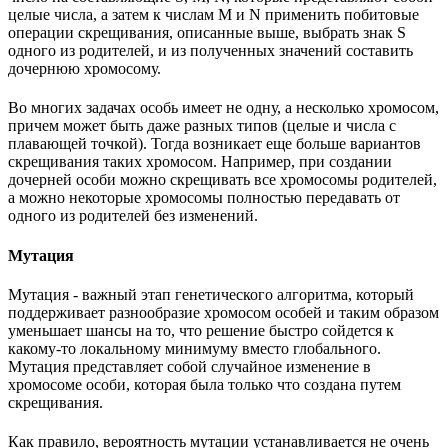
целые числа, а затем к числам M и N применить побитовые
операции скрещивания, описанные выше, выбрать знак S
одного из родителей, и из полученных значений составить
дочернюю хромосому.
Во многих задачах особь имеет не одну, а несколько хромосом,
причем может быть даже разных типов (целые и числа с
плавающей точкой). Тогда возникает еще больше вариантов
скрещивания таких хромосом. Например, при создании
дочерней особи можно скрещивать все хромосомы родителей,
а можно некоторые хромосомы полностью передавать от
одного из родителей без изменений.
Мутация
Мутация - важный этап генетического алгоритма, который
поддерживает разнообразие хромосом особей и таким образом
уменьшает шансы на то, что решение быстро сойдется к
какому-то локальному минимуму вместо глобального.
Мутация представляет собой случайное изменение в
хромосоме особи, которая была только что создана путем
скрещивания.
Как правило, вероятность мутации устанавливается не очень