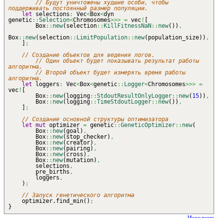
// Будут уничтожены худшие особи, чтобы
поддерживать постоянный размер популяции.
let
selections
:
Vec
<
Box
<
dyn
genetic
::
Selection
<
Chromosomes
>>>
=
vec
!
[
Box
::
new
(
selection
::
KillFitnessNaN
::
new
(
)
)
,
Box
::
new
(
selection
::
LimitPopulation
::
new
(
population_size
)
)
,
]
;
// Создание объектов для ведения логов.
// Один объект будет показывать результат работы
алгоритма,
// Второй объект будет измерять время работы
алгоритма.
let
loggers
:
Vec
<
Box
<
genetic
::
Logger
<
Chromosomes
>>>
=
vec
!
[
Box
::
new
(
logging
::
StdoutResultOnlyLogger
::
new
(
15
)
)
,
Box
::
new
(
logging
::
TimeStdoutLogger
::
new
(
)
)
,
]
;
// Создание основной структуры оптимизатора
let
mut
optimizer
=
genetic
::
GeneticOptimizer
::
new
(
Box
::
new
(
goal
)
,
Box
::
new
(
stop_checker
)
,
Box
::
new
(
creator
)
,
Box
::
new
(
pairing
)
,
Box
::
new
(
cross
)
,
Box
::
new
(
mutation
)
,
selections
,
pre_births
,
loggers
,
)
;
// Запуск генетического алгоритма
optimizer.find_min
(
)
;
}
Исходник