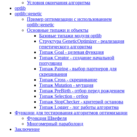
Условия окончания алгоритма
optlib
optlib::genetic
Пример оптимизации с использованием
optlib::genetic
Основные типажи и объекты
Базовые типажи модуля optlib
Структура GeneticOptimizer - реализация
генетического алгоритма
Типаж Goal - целевая функция
Типаж Creator - создание начальной
популяции
Типаж Pairing - выбор партнеров для
скрещивания
Типаж Cross - скрещивание
Типаж Mutation - мутация
Типаж PreBirth - отбор перед рождением
Типаж Selection - отбор
Типаж StopChecker - критерий останова
Типаж Logger - лог работы алгоритма
Функции для тестирования алгоритмов оптимизации
Функция Швефеля
Многомерный параболоид
Заключение