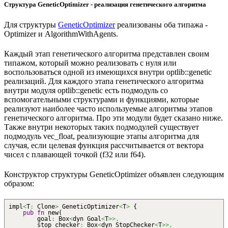
Структура GeneticOptimizer - реализация генетического алгоритма
Для структуры
GeneticOptimizer
реализованы оба типажа -
Optimizer и AlgorithmWithAgents.
Каждый этап генетического алгоритма представлен своим
типажом, который можно реализовать с нуля или
воспользоваться одной из имеющихся внутри optlib::genetic
реализаций. Для каждого этапа генетического алгоритма
внутри модуля optlib::genetic есть подмодуль со
вспомогательными структурами и функциями, которые
реализуют наиболее часто используемые алгоритмы этапов
генетического алгоритма. Про эти модули будет сказано ниже.
Также внутри некоторых таких подмодулей существует
подмодуль vec_float, реализующие этапы алгоритма для
случая, если целевая функция рассчитывается от вектора
чисел с плавающей точкой (f32 или f64).
Конструктор структуры GeneticOptimizer объявлен следующим
образом:
impl
<
T
:
Clone
>
GeneticOptimizer
<
T
>
{
pub
fn
new
(
goal
:
Box
<
dyn Goal
<
T
>>,
stop_checker
:
Box
<
dyn StopChecker
<
T
>>,