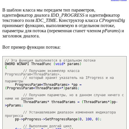
В шаблон класса мы передаем тип параметров,
идентификатор диалога
IDD_PROGRESS
и идентификатор
текстового поля
IDC_TIME
. Конструктор класса
CProgressDlg
принимает функцию, выполняемую в отдельном потоке,
параметры для потока (переменная станет членом
pParams
) и
заголовок диалога.
Вот пример функции потока:
// Эта функция выполняется в отдельном потоке
DWORD WINAPI ThreadFunc
(
void
*
params
)
{
// Получаем экземпляр класса
ProgressParam<ThreadParams>,
// который хранит указатель на IProgress и на
параметры
ProgressParam
<
ThreadParams
>
*
pp
=
(
ProgressParam
<
ThreadParams
>
*
)
params
;
// Получаем параметры, но в данном случае ничего с
ними не делаем
ThreadParams
*
threadParams
=
(
ThreadParams
*
)
pp
-
>
pParams
;
// Устанавливаем диапазон изменения индикатора
прогресса
pp
-
>
pProgress
-
>
SetProgressRange
(
0
,
100
,
0
)
;
// Выполянем долгий цикл