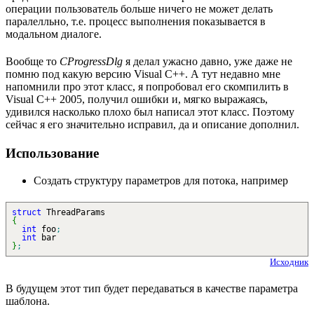
операции пользователь больше ничего не может делать
паралелльно, т.е. процесс выполнения показывается в
модальном диалоге.
Вообще то
CProgressDlg
я делал ужасно давно, уже даже не
помню под какую версию Visual C++. А тут недавно мне
напомнили про этот класс, я попробовал его скомпилить в
Visual C++ 2005, получил ошибки и, мягко выражаясь,
удивился насколько плохо был написал этот класс. Поэтому
сейчас я его значительно исправил, да и описание дополнил.
Использование
Создать структуру параметров для потока, например
struct
ThreadParams
{
int
foo
;
int
bar
}
;
Исходник
В будущем этот тип будет передаваться в качестве параметра
шаблона.