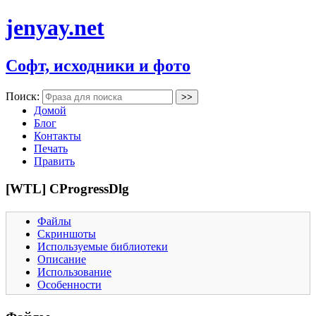
jenyay.net
Софт, исходники и фото
Поиск:
Домой
Блог
Контакты
Печать
Править
[WTL] CProgressDlg
Файлы
Скриншоты
Используемые библиотеки
Описание
Использование
Особенности