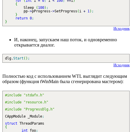
for
(
int
i
=
0
;
i
<
100
;
++
i
)
{
Sleep
(
100
)
;
pp
-
>
pProgress
-
>
SetProgress
(
i
+
1
)
;
}
return
0
;
}
Исходник
И, наконец, запускаем наш поток, и одновременно
открывается диалог.
dlg.
Start
(
)
;
Исходник
Полностью код с использованием WTL выглядит следующим
образом (функция tWinMain была сгенерирована мастером):
#include "stdafx.h"
#include "resource.h"
#include "ProgressDlg.h"
CAppModule _Module
;
struct
ThreadParams
{
int
foo
;