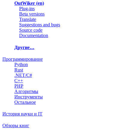
OutWiker (en)
Plug-ins
Beta versions
Translate
Suggestions and bugs
Source code
Documentation
Другие…
Программирование
Python
Rust
.NET/C#
C++
PHP
Алгоритмы
Инструменты
Остальное
История науки и IT
Обзоры книг