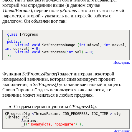
который мы определили выше (в данном случае
ThreadParams
), первое поле
pParams
- это и есть этот самый
параметр, а второй - указатель на интерфейс работы с
диалогом. Он объявлен вот так:
class
IProgress
{
public
:
virtual
void
SetProgressRange
(
int
minval,
int
maxval,
int
currval
)
=
0
;
virtual
void
SetProgress
(
int
val
)
=
0
;
}
;
Исходник
Функция
SetProgressRange()
задает интервал некоторой
измеряемой величины, которая символизирует процент
выполнения, а
SetProgress()
устанавливает новый процент.
Слово "процент" здесь используется как аналогия, т.е.
величина может меняться в любых пределах.
Создаем переменную типа
CProgressDlg
.
CProgressDlg
<
ThreadParams, IDD_PROGRESS, IDC_TIME
>
dlg
(
ThreadFunc,
&
params,
_T
(
"Пожалуйста, подождите"
)
)
;
Исходник