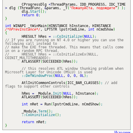
CProgressDlg
<
ThreadParams, IDD_PROGRESS, IDC_TIME
>
dlg
(
ThreadFunc,
&
params, _T
(
"Пожалуйста, подождите"
)
)
;
dlg.
Start
(
)
;
return
0
;
}
int
WINAPI _tWinMain
(
HINSTANCE hInstance, HINSTANCE
/*hPrevInstance*/
, LPTSTR lpstrCmdLine,
int
nCmdShow
)
{
HRESULT hRes
=
::
CoInitialize
(
NULL
)
;
// If you are running on NT 4.0 or higher you can use the
following call instead to
// make the EXE free threaded. This means that calls come
in on a random RPC thread.
// HRESULT hRes = ::CoInitializeEx(NULL,
COINIT_MULTITHREADED);
ATLASSERT
(
SUCCEEDED
(
hRes
)
)
;
// this resolves ATL window thunking problem when
Microsoft Layer for Unicode (MSLU) is used
::
DefWindowProc
(
NULL
,
0
,
0
,
0L
)
;
AtlInitCommonControls
(
ICC_BAR_CLASSES
)
;
// add
flags to support other controls
hRes
=
_Module.
Init
(
NULL
, hInstance
)
;
ATLASSERT
(
SUCCEEDED
(
hRes
)
)
;
int
nRet
=
Run
(
lpstrCmdLine, nCmdShow
)
;
_Module.
Term
(
)
;
::
CoUninitialize
(
)
;
return
nRet
;
}
Исходник