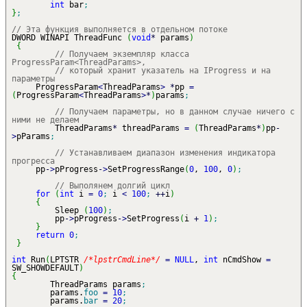
int
bar
;
}
;
// Эта функция выполняется в отдельном потоке
DWORD WINAPI ThreadFunc
(
void
*
params
)
{
// Получаем экземпляр класса
ProgressParam<ThreadParams>,
// который хранит указатель на IProgress и на
параметры
ProgressParam
<
ThreadParams
>
*
pp
=
(
ProgressParam
<
ThreadParams
>
*
)
params
;
// Получаем параметры, но в данном случае ничего с
ними не делаем
ThreadParams
*
threadParams
=
(
ThreadParams
*
)
pp
-
>
pParams
;
// Устанавливаем диапазон изменения индикатора
прогресса
pp
-
>
pProgress
-
>
SetProgressRange
(
0
,
100
,
0
)
;
// Выполянем долгий цикл
for
(
int
i
=
0
;
i
<
100
;
++
i
)
{
Sleep
(
100
)
;
pp
-
>
pProgress
-
>
SetProgress
(
i
+
1
)
;
}
return
0
;
}
int
Run
(
LPTSTR
/*lpstrCmdLine*/
=
NULL
,
int
nCmdShow
=
SW_SHOWDEFAULT
)
{
ThreadParams params
;
params.
foo
=
10
;
params.
bar
=
20
;