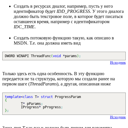
Создать в ресурсах диалог, например, пусть у него
идентификатор будет
IDD_PROGRESS
. У этого диалога
должно быть текстровое поле, в которое будет писаться
оставшееся время, например с идентификатором
IDC_TIME
.
Создать потоковую функцию такую, как описано в
MSDN. Т.е. она должна иметь вид
DWORD WINAPI ThreadFunc
(
void
*
params
)
;
Исходник
Только здесь есть одна особенность. В эту функцию
передается не та структура, которую мы создали ранее на
первом шаге (
ThreadParams
), а другая, описанная ниже
template
<
class
T
>
struct
ProgressParam
{
T
*
pParams
;
IProgress
*
pProgress
;
}
;
Исходник
Здесь тип
T
как раз и должен быть типом для параметра,