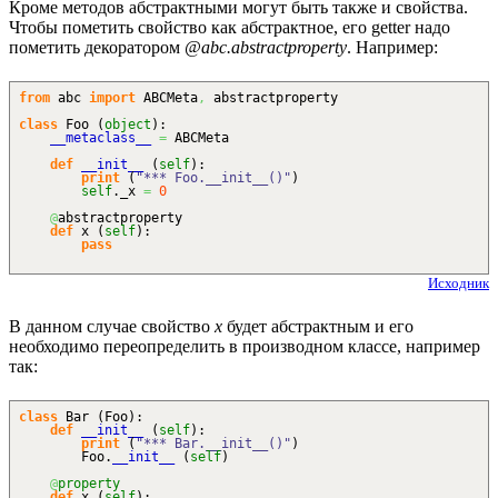
Кроме методов абстрактными могут быть также и свойства.
Чтобы пометить свойство как абстрактное, его getter надо
пометить декоратором
@abc.abstractproperty
. Например:
from
abc
import
ABCMeta
,
abstractproperty
class
Foo
(
object
)
:
__metaclass__
=
ABCMeta
def
__init__
(
self
)
:
print
(
"*** Foo.__init__()"
)
self
._x
=
0
@
abstractproperty
def
x
(
self
)
:
pass
Исходник
В данном случае свойство
x
будет абстрактным и его
необходимо переопределить в производном классе, например
так:
class
Bar
(
Foo
)
:
def
__init__
(
self
)
:
print
(
"*** Bar.__init__()"
)
Foo.
__init__
(
self
)
@
property
def
x
(
self
)
: