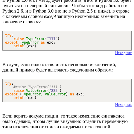
В Python 2.6 этот метод будет работать, а вот в Python 3.0 будет
ругаться на неверный синтаксис. Чтобы этот код работал и в
Python 2.6, и в Python 3.0 (но не в Python 2.5 и ниже), в строке
с ключевым словом
except
запятую необходимо заменить на
ключевое слово
as
:
try
:
raise
TypeError
(
"111"
)
except
TypeError
as
exc:
print
(
exc
)
Исходник
В случе, если надо отлавливать несколько исключений,
данный пример будет выглядеть следующим образом:
try
:
#raise TypeError("111")
raise
ValueError
(
"222"
)
except
(
TypeError
,
ValueError
)
as
exc:
print
(
exc
)
Исходник
Если верить документации, то такое изменение синтаксиса
было сделано, чтобы лучше визуально отделить переменную
типа исключения от списка ожидаемых исключений.