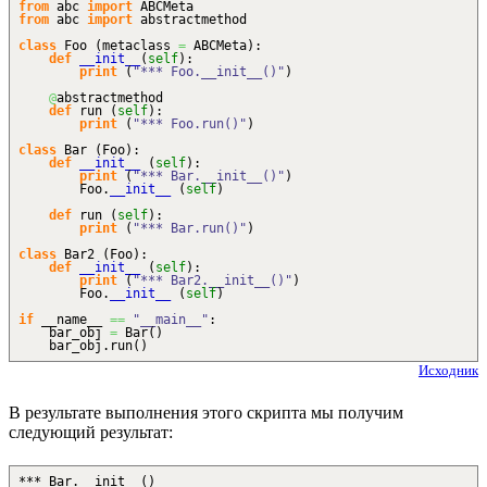
from
abc
import
ABCMeta
from
abc
import
abstractmethod
class
Foo
(
metaclass
=
ABCMeta
)
:
def
__init__
(
self
)
:
print
(
"*** Foo.__init__()"
)
@
abstractmethod
def
run
(
self
)
:
print
(
"*** Foo.run()"
)
class
Bar
(
Foo
)
:
def
__init__
(
self
)
:
print
(
"*** Bar.__init__()"
)
Foo.
__init__
(
self
)
def
run
(
self
)
:
print
(
"*** Bar.run()"
)
class
Bar2
(
Foo
)
:
def
__init__
(
self
)
:
print
(
"*** Bar2.__init__()"
)
Foo.
__init__
(
self
)
if
__name__
==
"__main__"
:
bar_obj
=
Bar
(
)
bar_obj.
run
(
)
Исходник
В результате выполнения этого скрипта мы получим
следующий результат:
*** Bar.__init__()