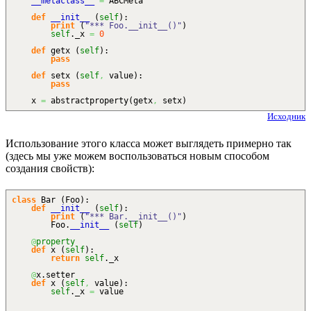
__metaclass__
=
ABCMeta
def
__init__
(
self
)
:
print
(
"*** Foo.__init__()"
)
self
._x
=
0
def
getx
(
self
)
:
pass
def
setx
(
self
,
value
)
:
pass
x
=
abstractproperty
(
getx
,
setx
)
Исходник
Использование этого класса может выглядеть примерно так
(здесь мы уже можем воспользоваться новым способом
создания свойств):
class
Bar
(
Foo
)
:
def
__init__
(
self
)
:
print
(
"*** Bar.__init__()"
)
Foo.
__init__
(
self
)
@
property
def
x
(
self
)
:
return
self
._x
@
x.
setter
def
x
(
self
,
value
)
:
self
._x
=
value