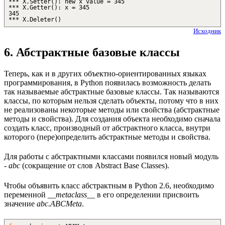
*** X.Setter(): new x value = 345
*** X.Getter(): x = 345
345
*** X.Deleter()
Исходник
6. Абстрактные базовые классы
Теперь, как и в других объектно-ориентированных языках
программирования, в Python появилась возможность делать
так называемые абстрактные базовые классы. Так называются
классы, по которым нельзя сделать объекты, потому что в них
не реализованы некоторые методы или свойства (абстрактные
методы и свойства). Для создания объекта необходимо сначала
создать класс, производный от абстрактного класса, внутри
которого (пере)определить абстрактные методы и свойства.
Для работы с абстрактными классами появился новый модуль
-
abc
(сокращение от слов Abstract Base Classes).
Чтобы объявить класс абстрактным в Python 2.6, необходимо
переменной
__metaclass__
в его определении присвоить
значение
abc.ABCMeta
.