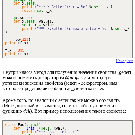
def
x
(
self
)
:
print
(
"*** X.Getter(): x = %d"
%
self
._x
)
return
self
._x
@
x.
setter
def
x
(
self
,
value
)
:
self
._x
=
value
print
(
"*** X.Setter(): new x value = %d"
%
self
._x
)
f
=
Foo
(
123
)
print
(
f.
x
)
f.
x
=
345
print
(
f.
x
)
Исходник
Внутри класса метод для получения значения свойства (getter)
можно пометить декоратором
@property
, а метод для
установки значения свойства (setter) - декоратором, имя
которого представляет собой имя_свойства.setter.
Кроме того, по аналогии с setter так же можно объявлять
deleter, который вызывается, если к свойству применить
функцию
del()
. Вот пример использования такого свойства:
class
Foo
(
object
)
:
def
__init__
(
self
,
xval
)
:
print
(
"*** Foo.__init__()"
)