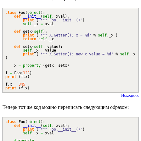
class
Foo
(
object
)
:
def
__init__
(
self
,
xval
)
:
print
(
"*** Foo.__init__()"
)
self
._x
=
xval
def
getx
(
self
)
:
print
(
"*** X.Getter(): x = %d"
%
self
._x
)
return
self
._x
def
setx
(
self
,
value
)
:
self
._x
=
value
print
(
"*** X.Setter(): new x value = %d"
%
self
._x
)
x
=
property
(
getx
,
setx
)
f
=
Foo
(
123
)
print
(
f.
x
)
f.
x
=
345
print
(
f.
x
)
Исходник
Теперь тот же код можно переписать следующим образом:
class
Foo
(
object
)
:
def
__init__
(
self
,
xval
)
:
print
(
"*** Foo.__init__()"
)
self
._x
=
xval
@
property