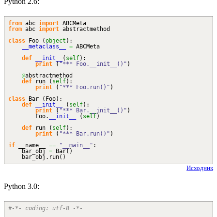
Python 2.6:
from
abc
import
ABCMeta
from
abc
import
abstractmethod
class
Foo
(
object
)
:
__metaclass__
=
ABCMeta
def
__init__
(
self
)
:
print
(
"*** Foo.__init__()"
)
@
abstractmethod
def
run
(
self
)
:
print
(
"*** Foo.run()"
)
class
Bar
(
Foo
)
:
def
__init__
(
self
)
:
print
(
"*** Bar.__init__()"
)
Foo.
__init__
(
self
)
def
run
(
self
)
:
print
(
"*** Bar.run()"
)
if
__name__
==
"__main__"
:
bar_obj
=
Bar
(
)
bar_obj.
run
(
)
Исходник
Python 3.0:
#-*- coding: utf-8 -*-