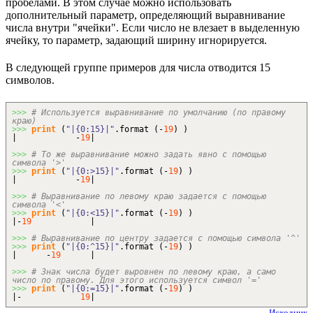
пробелами. В этом случае можно использовать
дополнительный параметр, определяющий выравнивание
числа внутри "ячейки". Если число не влезает в выделенную
ячейку, то параметр, задающий ширину игнорируется.
В следующей группе примеров для числа отводится 15
символов.
>>>
# Используется выравнивание по умолчанию (по правому
краю)
>>>
print
(
"|{0:15}|"
.
format
(
-
19
)
)
| -
19
|
>>>
# То же выравнивание можно задать явно с помощью
символа '>'
>>>
print
(
"|{0:>15}|"
.
format
(
-
19
)
)
| -
19
|
>>>
# Выравнивание по левому краю задается с помощью
символа '<'
>>>
print
(
"|{0:<15}|"
.
format
(
-
19
)
)
|-
19
|
>>>
# Выравнивание по центру задается с помощью символа '^'
>>>
print
(
"|{0:^15}|"
.
format
(
-
19
)
)
| -
19
|
>>>
# Знак числа будет выровнен по левому краю, а само
число по правому. Для этого используется символ '='
>>>
print
(
"|{0:=15}|"
.
format
(
-
19
)
)
|-
19
|
Исходник