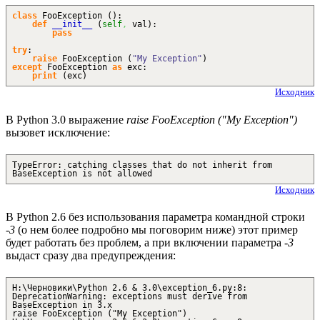
class
FooException
(
)
:
def
__init__
(
self
,
val
)
:
pass
try
:
raise
FooException
(
"My Exception"
)
except
FooException
as
exc:
print
(
exc
)
Исходник
В Python 3.0 выражение
raise FooException ("My Exception")
вызовет исключение:
TypeError: catching classes that do not inherit from
BaseException is not allowed
Исходник
В Python 2.6 без использования параметра командной строки
-3
(о нем более подробно мы поговорим ниже) этот пример
будет работать без проблем, а при включении параметра
-3
выдаст сразу два предупреждения:
H:\Черновики\Python 2.6 & 3.0\exception_6.py:8:
DeprecationWarning: exceptions must derive from
BaseException in 3.x
raise FooException ("My Exception")