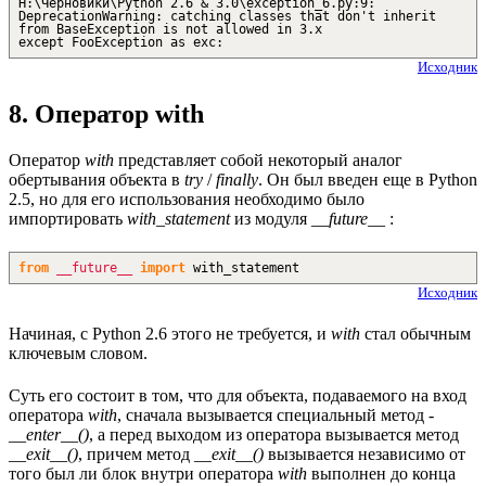
H:\Черновики\Python 2.6 & 3.0\exception_6.py:9:
DeprecationWarning: catching classes that don't inherit
from BaseException is not allowed in 3.x
except FooException as exc:
Исходник
8. Оператор with
Оператор
with
представляет собой некоторый аналог
обертывания объекта в
try
/
finally
. Он был введен еще в Python
2.5, но для его использования необходимо было
импортировать
with_statement
из модуля
__future__
:
from
__future__
import
with_statement
Исходник
Начиная, с Python 2.6 этого не требуется, и
with
стал обычным
ключевым словом.
Суть его состоит в том, что для объекта, подаваемого на вход
оператора
with
, сначала вызывается специальный метод -
__enter__()
, а перед выходом из оператора вызывается метод
__exit__()
, причем метод
__exit__()
вызывается независимо от
того был ли блок внутри оператора
with
выполнен до конца