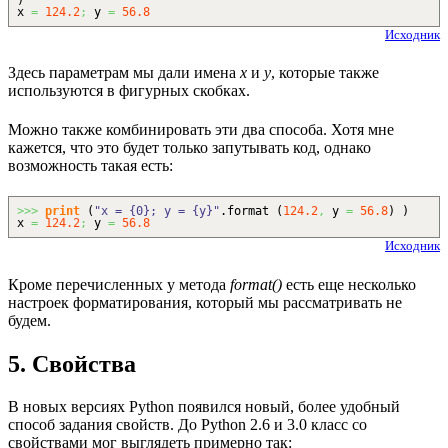
x
=
124.2
;
y
=
56.8
Исходник
Здесь параметрам мы дали имена
x
и
y
, которые также
используются в фигурных скобках.
Можно также комбинировать эти два способа. Хотя мне
кажется, что это будет только запутывать код, однако
возможность такая есть:
>>>
print
(
"x = {0}; y = {y}"
.
format
(
124.2
,
y
=
56.8
)
)
x
=
124.2
;
y
=
56.8
Исходник
Кроме перечисленных у метода
format()
есть еще несколько
настроек форматирования, который мы рассматривать не
будем.
5. Свойства
В новых версиях Python появился новый, более удобный
способ задания свойств. До Python 2.6 и 3.0 класс со
свойствами мог выглядеть примерно так: