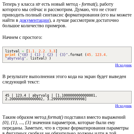
Теперь у класса
str
есть новый метод -
format()
, работу
которого мы сейчас и рассмотрим. Думаю, что не стоит
приводить полный синтаксис форматирования (его вы можете
найти в
документации
), а лучше рассмотрим достаточно
большое количество примеров.
Начнем с простого:
listval
=
[
1.1
,
2.2
,
3.3
]
print
(
"{0} | {1} | {2} | {3}"
.
format
(
45
,
123.4
,
"abyrvalg"
,
listval
)
)
Исходник
В результате выполнения этого кода на экран будет выведен
следующий текст:
45 | 123.4 | abyrvalg | [1.1000000000000001,
2.2000000000000002, 3.2999999999999998]
Исходник
Таким образом метод
format()
подставил вместо выражений
{0}
,
{1}
, ...,
{3}
значения параметров, которые были ему
переданы. Заметьте, что в строке форматирования параметры
в фигурных скобках не обязательно должны идти в той