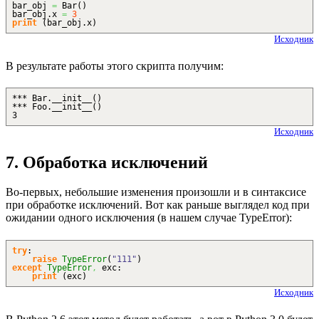
bar_obj
=
Bar
(
)
bar_obj.
x
=
3
print
(
bar_obj.
x
)
Исходник
В результате работы этого скрипта получим:
*** Bar.__init__()
*** Foo.__init__()
3
Исходник
7. Обработка исключений
Во-первых, небольшие изменения произошли и в синтаксисе
при обработке исключений. Вот как раньше выглядел код при
ожидании одного исключения (в нашем случае TypeError):
try
:
raise
TypeError
(
"111"
)
except
TypeError
,
exc:
print
(
exc
)
Исходник