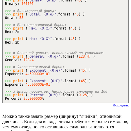
>>>
print
(
"Binary: {0:b}"
.
format
(
45
)
)
Binary:
101101
>>>
# Восьмиричный формат
>>>
print
(
"Octal: {0:o}"
.
format
(
45
)
)
Octal:
55
>>>
# Шестнадцатиричный формат
>>>
print
(
"Hex: {0:x}"
.
format
(
45
)
)
Hex: 2d
>>>
print
(
"Hex: {0:X}"
.
format
(
45
)
)
Hex: 2D
>>>
# Основной формат, используемый по умолчанию
>>>
print
(
"General: {0:g}"
.
format
(
123.4
)
)
General:
123.4
>>>
# Экспоненциальный формат
>>>
print
(
"Exponent: {0:e}"
.
format
(
45
)
)
Exponent:
4.500000e+01
>>>
print
(
"Exponent: {0:E}"
.
format
(
45
)
)
Exponent:
4.500000E+01
>>>
# Вывод процентов. Число будет умножено на 100
>>>
print
(
"Percent: {0:%}"
.
format
(
0.25
)
)
Percent:
25.000000
%
Исходник
Можно также задать размер (ширину) "ячейки", отводимой
для числа. Если для вывода числа требуется меньше символов,
чем ему отведено, то оставшиеся символы заполняются