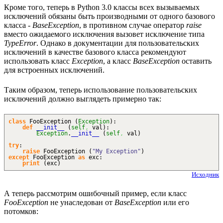
Кроме того, теперь в Python 3.0 классы всех вызываемых
исключений обязаны быть производными от одного базового
класса -
BaseException
, в противном случае оператор
raise
вместо ожидаемого исключения вызовет исключение типа
TypeError
. Однако в документации для пользовательских
исключений в качестве базового класса рекомендуют
использовать класс
Exception
, а класс
BaseException
оставить
для встроенных исключений.
Таким образом, теперь использование пользовательских
исключений должно выглядеть примерно так:
class
FooException
(
Exception
)
:
def
__init__
(
self
,
val
)
:
Exception
.
__init__
(
self
,
val
)
try
:
raise
FooException
(
"My Exception"
)
except
FooException
as
exc:
print
(
exc
)
Исходник
А теперь рассмотрим ошибочный пример, если класс
FooException
не унаследован от
BaseException
или его
потомков: