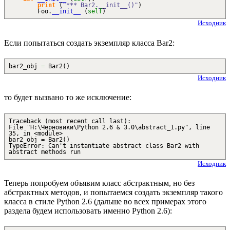
print
(
"*** Bar2.__init__()"
)
Foo.
__init__
(
self
)
Исходник
Если попытаться создать экземпляр класса Bar2:
bar2_obj
=
Bar2
(
)
Исходник
то будет вызвано то же исключение:
Traceback (most recent call last):
File "H:\Черновики\Python 2.6 & 3.0\abstract_1.py", line
35, in <module>
bar2_obj = Bar2()
TypeError: Can't instantiate abstract class Bar2 with
abstract methods run
Исходник
Теперь попробуем объявим класс абстрактным, но без
абстрактных методов, и попытаемся создать экземпляр такого
класса в стиле Python 2.6 (дальше во всех примерах этого
раздела будем использовать именно Python 2.6):