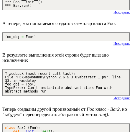
*** Foo.__init__()
*** Bar.run()
Исходник
А теперь, мы попытаемся создать экземпляр класса Foo:
foo_obj
=
Foo
(
)
Исходник
В результате выполнения этой строки будет вызвано
исключение:
Traceback (most recent call last):
File "H:\Черновики\Python 2.6 & 3.0\abstract_1.py", line
33, in <module>
foo_obj = Foo()
TypeError: Can't instantiate abstract class Foo with
abstract methods run
Исходник
Теперь создадим другой производный от
Foo
класс -
Bar2
, но
"забудем" переопеределить абстрактный метод
run()
:
class
Bar2
(
Foo
)
:
def
__init__
(
self
)
: