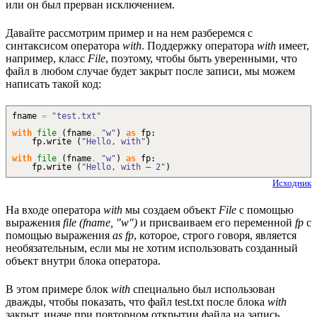
или он был прерван исключением.
Давайте рассмотрим пример и на нем разберемся с
синтаксисом оператора
with
. Поддержку оператора
with
имеет,
например, класс
File
, поэтому, чтобы быть уверенными, что
файл в любом случае будет закрыт после записи, мы можем
написать такой код:
fname
=
"test.txt"
with
file
(
fname
,
"w"
)
as
fp:
fp.
write
(
"Hello, with"
)
with
file
(
fname
,
"w"
)
as
fp:
fp.
write
(
"Hello, with — 2"
)
Исходник
На входе оператора
with
мы создаем объект
File
с помощью
выражения
file (fname, "w")
и присваиваем его переменной
fp
с
помощью выражения
as fp
, которое, строго говоря, является
необязательным, если мы не хотим использовать созданный
объект внутри блока оператора.
В этом примере блок
with
специально был использован
дважды, чтобы показать, что файл test.txt после блока
with
закрыт, иначе при повторном открытии файла на запись