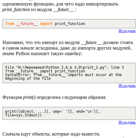
одноименную функцию, для чего надо импортировать
print_function
из модуля
__future__
:
from
__future__
import
print_function
Исходник
Напомню, что это импорт из модуля
__future__
должен стоять
в самом начале исходника, даже до импорта других модулей,
иначе Python напишет такую ошибку:
File "H:\Черновики\Python 2.6 & 3.0\print_2.py", line 3
from __future__ import print_function
SyntaxError: from __future__ imports must occur at the
beginning of the file
Исходник
Функция
print()
определена следующим образом:
print([object, ...][, sep=' '][, end='\n'][,
file=sys.stdout])
Исходник
Сначала идут объекты, которые надо вывести.