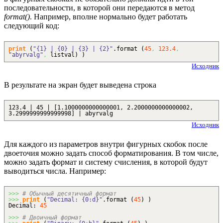
последовательности, в которой они передаются в метод
format()
. Например, вполне нормально будет работать
следующий код:
print
(
"{1} | {0} | {3} | {2}"
.
format
(
45
,
123.4
,
"abyrvalg"
,
listval
)
)
Исходник
В результате на экран будет выведена строка
123.4 | 45 | [1.1000000000000001, 2.2000000000000002,
3.2999999999999998] | abyrvalg
Исходник
Для каждого из параметров внутри фигурных скобок после
двоеточия можно задать способ форматирования. В том числе,
можно задать формат и систему счисления, в которой будут
выводиться числа. Например:
>>>
# Обычный десятичный формат
>>>
print
(
"Decimal: {0:d}"
.
format
(
45
)
)
Decimal:
45
>>>
# Двоичный формат