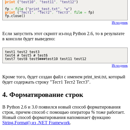
print
(
"test10"
,
"test11"
,
"test12"
)
fp
=
file
(
"print_test.txt"
,
"w"
)
print
(
"Тест1"
,
"Тест2"
,
"Тест3"
,
file
=
fp
)
fp.
close
(
)
Исходник
Если запустить этот скрипт из-под Python 2.6, то в результате
в консоли будет выведено:
test1 test2 test3
test4 # test5 # test6
test7 test8 test9###test10 test11 test12
Исходник
Кроме того, будет создан файл с именем print_test.txt, который
будет содержать строку "Тест1 Тест2 Тест3".
4. Форматирование строк
В Python 2.6 и 3.0 появился новый способ форматирования
строк, причем способ с помощью оператора
%
тоже работает.
Новый способ форматирования напоминает функцию
String.Format() из .NET Framework
.