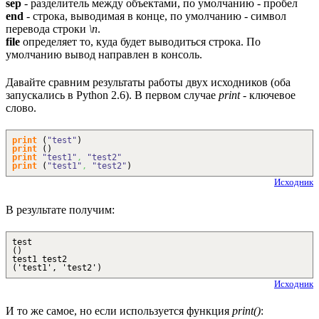
sep
- разделитель между объектами, по умолчанию - пробел
end
- строка, выводимая в конце, по умолчанию - символ
перевода строки
\n
.
file
определяет то, куда будет выводиться строка. По
умолчанию вывод направлен в консоль.
Давайте сравним результаты работы двух исходников (оба
запускались в Python 2.6). В первом случае
print
- ключевое
слово.
print
(
"test"
)
print
(
)
print
"test1"
,
"test2"
print
(
"test1"
,
"test2"
)
Исходник
В результате получим:
test
()
test1 test2
('test1', 'test2')
Исходник
И то же самое, но если используется функция
print()
: