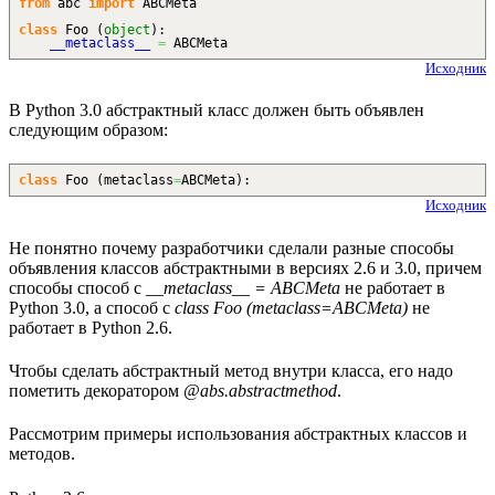
from
abc
import
ABCMeta
class
Foo
(
object
)
:
__metaclass__
=
ABCMeta
Исходник
В Python 3.0 абстрактный класс должен быть объявлен
следующим образом:
class
Foo
(
metaclass
=
ABCMeta
)
:
Исходник
Не понятно почему разработчики сделали разные способы
объявления классов абстрактными в версиях 2.6 и 3.0, причем
способы способ с
__metaclass__ = ABCMeta
не работает в
Python 3.0, а способ с
class Foo (metaclass=ABCMeta)
не
работает в Python 2.6.
Чтобы сделать абстрактный метод внутри класса, его надо
пометить декоратором
@abs.abstractmethod
.
Рассмотрим примеры использования абстрактных классов и
методов.