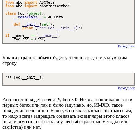
from
abc
import
ABCMeta
from
abc
import
abstractmethod
class
Foo
(
object
)
:
__metaclass__
=
ABCMeta
def
__init__
(
self
)
:
print
(
"*** Foo.__init__()"
)
if
__name__
==
"__main__"
:
foo_obj
=
Foo
(
)
Исходник
Как ни странно, объект будет успешно создан и мы увидим
строку
*** Foo.__init__()
Исходник
Аналогично ведет себя и Python 3.0. Не знаю ошибка ли это в
первых бетах или так и было задумано, но, ИМХО, такое
поведение нелогично. Если уж объявлять класс абстрактным,
то надо всегда запрещать создавать экземпляры этого класса
независимо от того есть ли у него абстрактные методы (или
свойства) или нет.