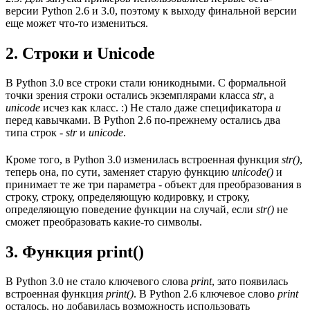
версии Python 2.6 и 3.0, поэтому к выходу финальной версии
еще может что-то измениться.
2. Строки и Unicode
В Python 3.0 все строки стали юникодными. С формальной
точки зрения строки остались экземплярами класса
str
, а
unicode
исчез как класс. :) Не стало даже спецификатора
u
перед кавычками. В Python 2.6 по-прежнему остались два
типа строк -
str
и
unicode
.
Кроме того, в Python 3.0 изменилась встроенная функция
str()
,
теперь она, по сути, заменяет старую функцию
unicode()
и
принимает те же три параметра - объект для преобразования в
строку, строку, определяющую кодировку, и строку,
определяющую поведение функции на случай, если
str()
не
сможет преобразовать какие-то символы.
3. Функция print()
В Python 3.0 не стало ключевого слова
print
, зато появилась
встроенная функция
print()
. В Python 2.6 ключевое слово
print
осталось, но добавилась возможность использовать