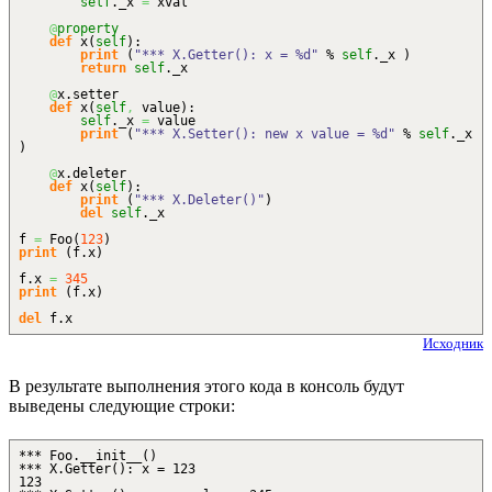
self
._x
=
xval
@
property
def
x
(
self
)
:
print
(
"*** X.Getter(): x = %d"
%
self
._x
)
return
self
._x
@
x.
setter
def
x
(
self
,
value
)
:
self
._x
=
value
print
(
"*** X.Setter(): new x value = %d"
%
self
._x
)
@
x.
deleter
def
x
(
self
)
:
print
(
"*** X.Deleter()"
)
del
self
._x
f
=
Foo
(
123
)
print
(
f.
x
)
f.
x
=
345
print
(
f.
x
)
del
f.
x
Исходник
В результате выполнения этого кода в консоль будут
выведены следующие строки:
*** Foo.__init__()
*** X.Getter(): x = 123
123