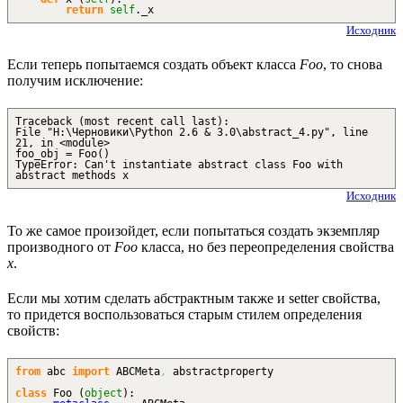
return
self
._x
Исходник
Если теперь попытаемся создать объект класса
Foo
, то снова
получим исключение:
Traceback (most recent call last):
File "H:\Черновики\Python 2.6 & 3.0\abstract_4.py", line
21, in <module>
foo_obj = Foo()
TypeError: Can't instantiate abstract class Foo with
abstract methods x
Исходник
То же самое произойдет, если попытаться создать экземпляр
производного от
Foo
класса, но без переопределения свойства
x
.
Если мы хотим сделать абстрактным также и setter свойства,
то придется воспользоваться старым стилем определения
свойств:
from
abc
import
ABCMeta
,
abstractproperty
class
Foo
(
object
)
: