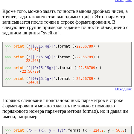
Кроме того, можно задать точность вывода дробных чисел, а
точнее, задать количество выводимых цифр. Этот параметр
записывается после точки в строке форматирования. В
следующей группе примеров задание точности объединено с
заданием ширины "ячейки".
>>>
print
(
"|{0:15.4g}|"
.
format
(
-
22.56789
)
)
| -
22.57
|
>>>
print
(
"|{0:15.5g}|"
.
format
(
-
22.56789
)
)
| -
22.568
|
>>>
print
(
"|{0:15.15g}|"
.
format
(
-
22.56789
)
)
| -
22.56789
|
>>>
print
(
"|{0:15.1g}|"
.
format
(
-
22.56789
)
)
| -
2e+01
|
Исходник
Порядок следования подстановочных параметров в строке
форматирования можно задавать не только с помощью
порядкового номера параметра метода format(), но и давая им
имена, например:
>>>
print
(
"x = {x}; y = {y}"
.
format
(
x
=
124.2
,
y
=
56.8
)
)