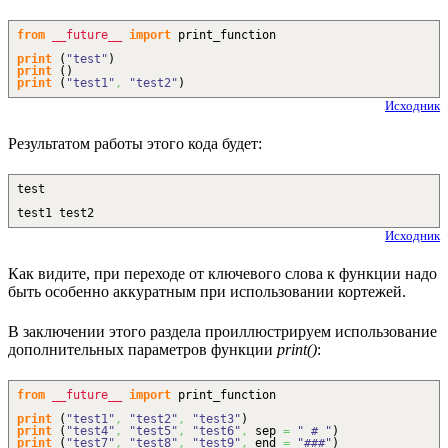
from
__future__
import
print_function
print
(
"test"
)
print
(
)
print
(
"test1"
,
"test2"
)
Исходник
Результатом работы этого кода будет:
test
test1 test2
Исходник
Как видите, при переходе от ключевого слова к функции надо
быть особенно аккуратным при использовании кортежей.
В заключении этого раздела проиллюстрируем использование
дополнительных параметров функции
print()
:
from
__future__
import
print_function
print
(
"test1"
,
"test2"
,
"test3"
)
print
(
"test4"
,
"test5"
,
"test6"
,
sep
=
" # "
)
print
(
"test7"
,
"test8"
,
"test9"
,
end
=
"###"
)