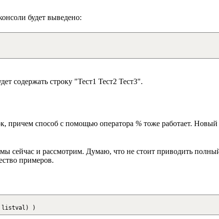
 консоли будет выведено:
будет содержать строку "Тест1 Тест2 Тест3".
рок, причем способ с помощью оператора
%
тоже работает. Новы
о мы сейчас и рассмотрим. Думаю, что не стоит приводить полны
ество примеров.
listval
)
)