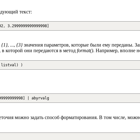
едующий текст:
02, 3.2999999999999998]
,
{1}
, ...,
{3}
значения параметров, которые были ему переданы. За
, в которой они передаются в метод
format()
. Например, вполне н
listval
)
)
99999999998] | abyrvalg
точия можно задать способ форматирования. В том числе, можно 