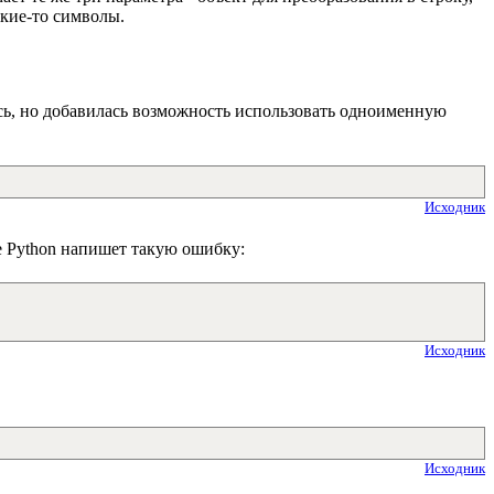
акие-то символы.
сь, но добавилась возможность использовать одноименную
Исходник
че Python напишет такую ошибку:
Исходник
Исходник