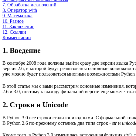
7. Обработка исключений
8. Оператор with
9. Математика
10. Разное
11. Заключение
12. Ссылки
Комментарии
1. Введение
В сентябре 2008 года должны выйти сразу две версии языка Pyth
версия 2.6, в которой будут реализованы основные возможности
уже можно будет пользоваться многими возможностями Python 3.0
В этой статье мы с вами рассмотрим основные изменения, котор
2.6 и 3.0, поэтому к выходу финальной версии еще может что-т
2. Строки и Unicode
В Python 3.0 все строки стали юникодными. С формальной точк
В Python 2.6 по-прежнему остались два типа строк -
str
и
unicod
Кроме того, в Python 3.0 изменилась встроенная функция
str()
, 