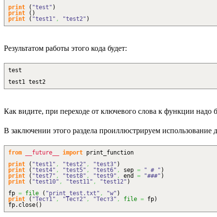
print
(
"test"
)
print
(
)
print
(
"test1"
,
"test2"
)
Результатом работы этого кода будет:
test
test1 test2
Как видите, при переходе от ключевого слова к функции надо
В заключении этого раздела проиллюстрируем использование
from
__future__
import
print_function
print
(
"test1"
,
"test2"
,
"test3"
)
print
(
"test4"
,
"test5"
,
"test6"
,
sep
=
" # "
)
print
(
"test7"
,
"test8"
,
"test9"
,
end
=
"###"
)
print
(
"test10"
,
"test11"
,
"test12"
)
fp
=
file
(
"print_test.txt"
,
"w"
)
print
(
"Тест1"
,
"Тест2"
,
"Тест3"
,
file
=
fp
)
fp.
close
(
)