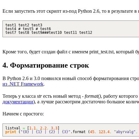
Если запустить этот скрипт из-под Python 2.6, то в результате в
test1 test2 test3
test4 # test5 # test6
test7 test8 test9###test10 test11 test12
Кроме того, будет создан файл с именем print_test.txt, который 
4. Форматирование строк
В Python 2.6 и 3.0 появился новый способ форматирования ст
из .NET Framework
.
Теперь у класса
str
есть новый метод -
format()
, работу которог
документации
), а лучше рассмотрим достаточно большое колич
Начнем с простого:
listval
=
[
1.1
,
2.2
,
3.3
]
print
(
"{0} | {1} | {2} | {3}"
.
format
(
45
,
123.4
,
"abyrvalg"
,