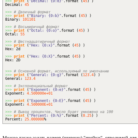
>>>
print
(
"Decimal: {0:d}"
.
format
(
45
)
)
Decimal:
45
>>>
# Двоичный формат
>>>
print
(
"Binary: {0:b}"
.
format
(
45
)
)
Binary:
101101
>>>
# Восьмиричный формат
>>>
print
(
"Octal: {0:o}"
.
format
(
45
)
)
Octal:
55
>>>
# Шестнадцатиричный формат
>>>
print
(
"Hex: {0:x}"
.
format
(
45
)
)
Hex: 2d
>>>
print
(
"Hex: {0:X}"
.
format
(
45
)
)
Hex: 2D
>>>
# Основной формат, используемый по умолчанию
>>>
print
(
"General: {0:g}"
.
format
(
123.4
)
)
General:
123.4
>>>
# Экспоненциальный формат
>>>
print
(
"Exponent: {0:e}"
.
format
(
45
)
)
Exponent:
4.500000e+01
>>>
print
(
"Exponent: {0:E}"
.
format
(
45
)
)
Exponent:
4.500000E+01
>>>
# Вывод процентов. Число будет умножено на 100
>>>
print
(
"Percent: {0:%}"
.
format
(
0.25
)
)
Percent:
25.000000
%
Можно также задать размер (ширину) "ячейки", отводимой для 