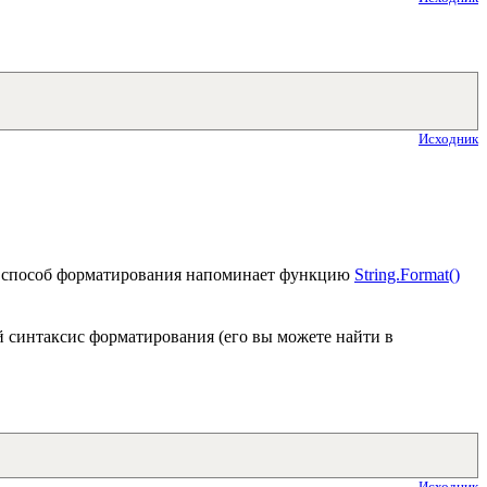
Исходник
й способ форматирования напоминает функцию
String.Format()
й синтаксис форматирования (его вы можете найти в
Исходник