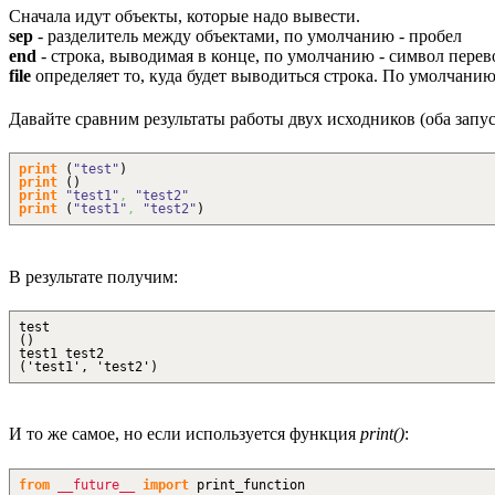
Сначала идут объекты, которые надо вывести.
sep
- разделитель между объектами, по умолчанию - пробел
end
- строка, выводимая в конце, по умолчанию - символ пере
file
определяет то, куда будет выводиться строка. По умолчанию
Давайте сравним результаты работы двух исходников (оба запус
print
(
"test"
)
print
(
)
print
"test1"
,
"test2"
print
(
"test1"
,
"test2"
)
В результате получим:
test
()
test1 test2
('test1', 'test2')
И то же самое, но если используется функция
print()
:
from
__future__
import
print_function