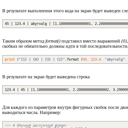
В результате выполнения этого кода на экран будет выведен сл
45 | 123.4 | abyrvalg | [1.1000000000000001, 2.20000000000000
Таким образом метод
format()
подставил вместо выражений
{0}
скобках не обязательно должны идти в той последовательности
print
(
"{1} | {0} | {3} | {2}"
.
format
(
45
,
123.4
,
"abyrvalg"
,
В результате на экран будет выведена строка
123.4 | 45 | [1.1000000000000001, 2.2000000000000002, 3.29999
Для каждого из параметров внутри фигурных скобок после двое
выводиться числа. Например:
>>>
# Обычный десятичный формат