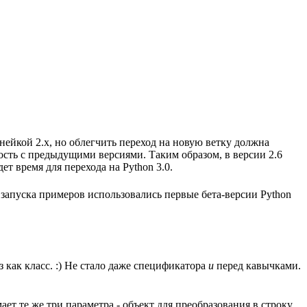
инейкой 2.x, но облегчить переход на новую ветку должна
мость с предыдущими версиями. Таким образом, в версии 2.6
ет время для перехода на Python 3.0.
я запуска примеров использовались первые бета-версии Python
з как класс. :) Не стало даже спецификатора
u
перед кавычками.
ет те же три параметра - объект для преобразования в строку,