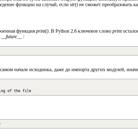
едение функции на случай, если
str()
не сможет преобразовать к
троенная функция
print()
. В Python 2.6 ключевое слово
print
остало
я
__future__
:
 самом начале исходника, даже до импорта других модулей, ина
ing of the file
)