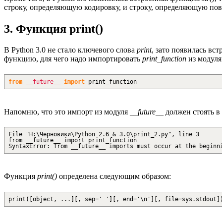
строку, определяющую кодировку, и строку, определяющую пов
3. Функция print()
В Python 3.0 не стало ключевого слова
print
, зато появилась вс
функцию, для чего надо импортировать
print_function
из модул
from
__future__
import
print_function
Напомню, что это импорт из модуля
__future__
должен стоять в
File "H:\Черновики\Python 2.6 & 3.0\print_2.py", line 3
from __future__ import print_function
SyntaxError: from __future__ imports must occur at the beginn
Функция
print()
определена следующим образом:
print([object, ...][, sep=' '][, end='\n'][, file=sys.stdout]