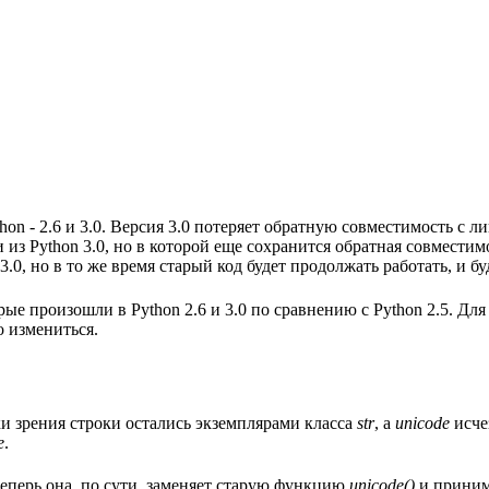
on - 2.6 и 3.0. Версия 3.0 потеряет обратную совместимость с л
 из Python 3.0, но в которой еще сохранится обратная совмести
, но в то же время старый код будет продолжать работать, и буд
ые произошли в Python 2.6 и 3.0 по сравнению с Python 2.5. Дл
о измениться.
и зрения строки остались экземплярами класса
str
, а
unicode
исче
e
.
теперь она, по сути, заменяет старую функцию
unicode()
и принима