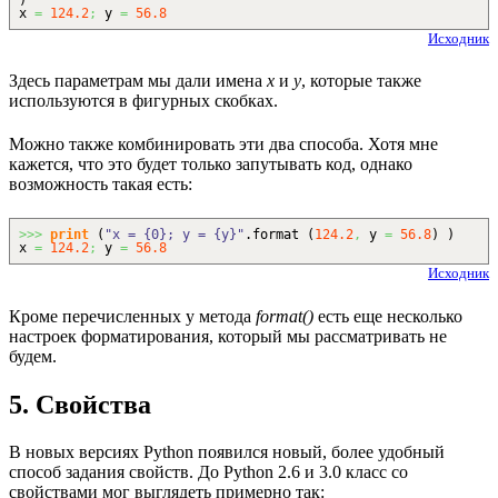
x
=
124.2
;
y
=
56.8
Исходник
Здесь параметрам мы дали имена
x
и
y
, которые также
используются в фигурных скобках.
Можно также комбинировать эти два способа. Хотя мне
кажется, что это будет только запутывать код, однако
возможность такая есть:
>>>
print
(
"x = {0}; y = {y}"
.
format
(
124.2
,
y
=
56.8
)
)
x
=
124.2
;
y
=
56.8
Исходник
Кроме перечисленных у метода
format()
есть еще несколько
настроек форматирования, который мы рассматривать не
будем.
5. Свойства
В новых версиях Python появился новый, более удобный
способ задания свойств. До Python 2.6 и 3.0 класс со
свойствами мог выглядеть примерно так: