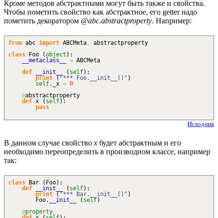
Кроме методов абстрактными могут быть также и свойства.
Чтобы пометить свойство как абстрактное, его getter надо
пометить декоратором
@abc.abstractproperty
. Например:
from
abc
import
ABCMeta
,
abstractproperty
class
Foo
(
object
)
:
__metaclass__
=
ABCMeta
def
__init__
(
self
)
:
print
(
"*** Foo.__init__()"
)
self
._x
=
0
@
abstractproperty
def
x
(
self
)
:
pass
Исходник
В данном случае свойство
x
будет абстрактным и его
необходимо переопределить в производном классе, например
так:
class
Bar
(
Foo
)
:
def
__init__
(
self
)
:
print
(
"*** Bar.__init__()"
)
Foo.
__init__
(
self
)
@
property
def
x
(
self
)
: