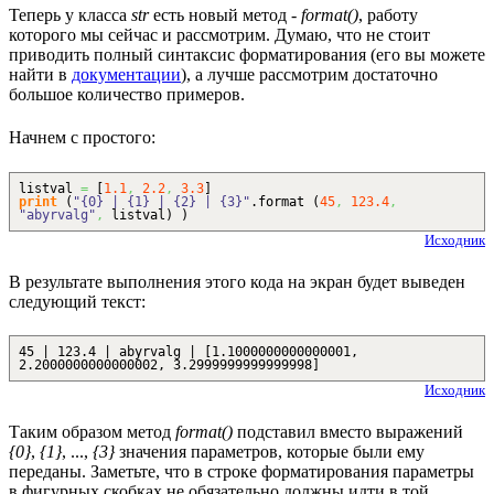
Теперь у класса
str
есть новый метод -
format()
, работу
которого мы сейчас и рассмотрим. Думаю, что не стоит
приводить полный синтаксис форматирования (его вы можете
найти в
документации
), а лучше рассмотрим достаточно
большое количество примеров.
Начнем с простого:
listval
=
[
1.1
,
2.2
,
3.3
]
print
(
"{0} | {1} | {2} | {3}"
.
format
(
45
,
123.4
,
"abyrvalg"
,
listval
)
)
Исходник
В результате выполнения этого кода на экран будет выведен
следующий текст:
45 | 123.4 | abyrvalg | [1.1000000000000001,
2.2000000000000002, 3.2999999999999998]
Исходник
Таким образом метод
format()
подставил вместо выражений
{0}
,
{1}
, ...,
{3}
значения параметров, которые были ему
переданы. Заметьте, что в строке форматирования параметры
в фигурных скобках не обязательно должны идти в той