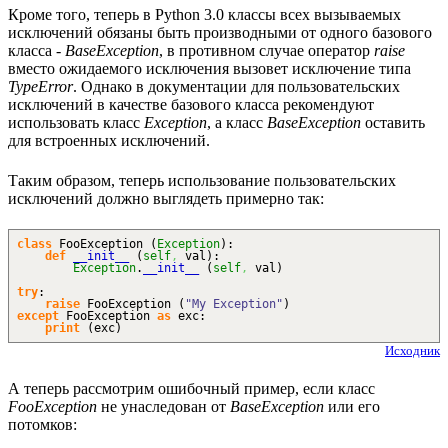
Кроме того, теперь в Python 3.0 классы всех вызываемых
исключений обязаны быть производными от одного базового
класса -
BaseException
, в противном случае оператор
raise
вместо ожидаемого исключения вызовет исключение типа
TypeError
. Однако в документации для пользовательских
исключений в качестве базового класса рекомендуют
использовать класс
Exception
, а класс
BaseException
оставить
для встроенных исключений.
Таким образом, теперь использование пользовательских
исключений должно выглядеть примерно так:
class
FooException
(
Exception
)
:
def
__init__
(
self
,
val
)
:
Exception
.
__init__
(
self
,
val
)
try
:
raise
FooException
(
"My Exception"
)
except
FooException
as
exc:
print
(
exc
)
Исходник
А теперь рассмотрим ошибочный пример, если класс
FooException
не унаследован от
BaseException
или его
потомков: