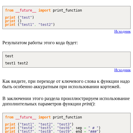
from
__future__
import
print_function
print
(
"test"
)
print
(
)
print
(
"test1"
,
"test2"
)
Исходник
Результатом работы этого кода будет:
test
test1 test2
Исходник
Как видите, при переходе от ключевого слова к функции надо
быть особенно аккуратным при использовании кортежей.
В заключении этого раздела проиллюстрируем использование
дополнительных параметров функции
print()
:
from
__future__
import
print_function
print
(
"test1"
,
"test2"
,
"test3"
)
print
(
"test4"
,
"test5"
,
"test6"
,
sep
=
" # "
)
print
(
"test7"
,
"test8"
,
"test9"
,
end
=
"###"
)