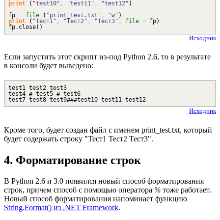
print
(
"test10"
,
"test11"
,
"test12"
)
fp
=
file
(
"print_test.txt"
,
"w"
)
print
(
"Тест1"
,
"Тест2"
,
"Тест3"
,
file
=
fp
)
fp.
close
(
)
Исходник
Если запустить этот скрипт из-под Python 2.6, то в результате
в консоли будет выведено:
test1 test2 test3
test4 # test5 # test6
test7 test8 test9###test10 test11 test12
Исходник
Кроме того, будет создан файл с именем print_test.txt, который
будет содержать строку "Тест1 Тест2 Тест3".
4. Форматирование строк
В Python 2.6 и 3.0 появился новый способ форматирования
строк, причем способ с помощью оператора
%
тоже работает.
Новый способ форматирования напоминает функцию
String.Format() из .NET Framework
.