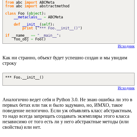
from
abc
import
ABCMeta
from
abc
import
abstractmethod
class
Foo
(
object
)
:
__metaclass__
=
ABCMeta
def
__init__
(
self
)
:
print
(
"*** Foo.__init__()"
)
if
__name__
==
"__main__"
:
foo_obj
=
Foo
(
)
Исходник
Как ни странно, объект будет успешно создан и мы увидим
строку
*** Foo.__init__()
Исходник
Аналогично ведет себя и Python 3.0. Не знаю ошибка ли это в
первых бетах или так и было задумано, но, ИМХО, такое
поведение нелогично. Если уж объявлять класс абстрактным,
то надо всегда запрещать создавать экземпляры этого класса
независимо от того есть ли у него абстрактные методы (или
свойства) или нет.