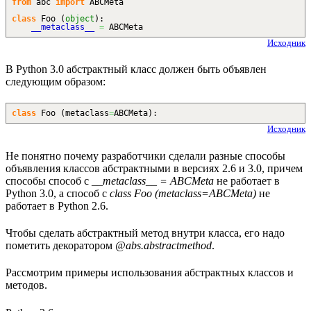
from
abc
import
ABCMeta
class
Foo
(
object
)
:
__metaclass__
=
ABCMeta
Исходник
В Python 3.0 абстрактный класс должен быть объявлен
следующим образом:
class
Foo
(
metaclass
=
ABCMeta
)
:
Исходник
Не понятно почему разработчики сделали разные способы
объявления классов абстрактными в версиях 2.6 и 3.0, причем
способы способ с
__metaclass__ = ABCMeta
не работает в
Python 3.0, а способ с
class Foo (metaclass=ABCMeta)
не
работает в Python 2.6.
Чтобы сделать абстрактный метод внутри класса, его надо
пометить декоратором
@abs.abstractmethod
.
Рассмотрим примеры использования абстрактных классов и
методов.