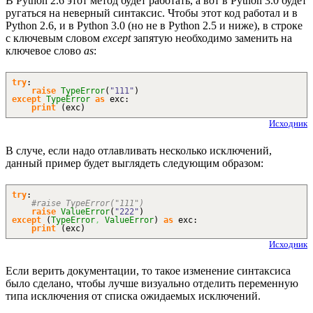
В Python 2.6 этот метод будет работать, а вот в Python 3.0 будет
ругаться на неверный синтаксис. Чтобы этот код работал и в
Python 2.6, и в Python 3.0 (но не в Python 2.5 и ниже), в строке
с ключевым словом
except
запятую необходимо заменить на
ключевое слово
as
:
try
:
raise
TypeError
(
"111"
)
except
TypeError
as
exc:
print
(
exc
)
Исходник
В случе, если надо отлавливать несколько исключений,
данный пример будет выглядеть следующим образом:
try
:
#raise TypeError("111")
raise
ValueError
(
"222"
)
except
(
TypeError
,
ValueError
)
as
exc:
print
(
exc
)
Исходник
Если верить документации, то такое изменение синтаксиса
было сделано, чтобы лучше визуально отделить переменную
типа исключения от списка ожидаемых исключений.