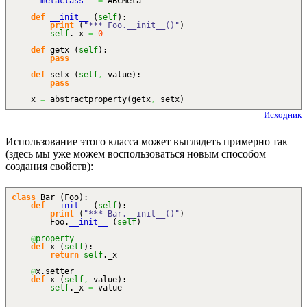
__metaclass__
=
ABCMeta
def
__init__
(
self
)
:
print
(
"*** Foo.__init__()"
)
self
._x
=
0
def
getx
(
self
)
:
pass
def
setx
(
self
,
value
)
:
pass
x
=
abstractproperty
(
getx
,
setx
)
Исходник
Использование этого класса может выглядеть примерно так
(здесь мы уже можем воспользоваться новым способом
создания свойств):
class
Bar
(
Foo
)
:
def
__init__
(
self
)
:
print
(
"*** Bar.__init__()"
)
Foo.
__init__
(
self
)
@
property
def
x
(
self
)
:
return
self
._x
@
x.
setter
def
x
(
self
,
value
)
:
self
._x
=
value