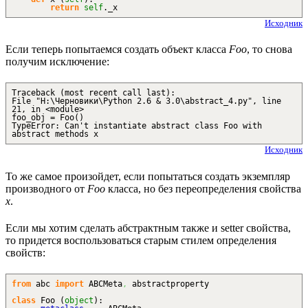
return
self
._x
Исходник
Если теперь попытаемся создать объект класса
Foo
, то снова
получим исключение:
Traceback (most recent call last):
File "H:\Черновики\Python 2.6 & 3.0\abstract_4.py", line
21, in <module>
foo_obj = Foo()
TypeError: Can't instantiate abstract class Foo with
abstract methods x
Исходник
То же самое произойдет, если попытаться создать экземпляр
производного от
Foo
класса, но без переопределения свойства
x
.
Если мы хотим сделать абстрактным также и setter свойства,
то придется воспользоваться старым стилем определения
свойств:
from
abc
import
ABCMeta
,
abstractproperty
class
Foo
(
object
)
: