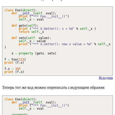
class
Foo
(
object
)
:
def
__init__
(
self
,
xval
)
:
print
(
"*** Foo.__init__()"
)
self
._x
=
xval
def
getx
(
self
)
:
print
(
"*** X.Getter(): x = %d"
%
self
._x
)
return
self
._x
def
setx
(
self
,
value
)
:
self
._x
=
value
print
(
"*** X.Setter(): new x value = %d"
%
self
._x
)
x
=
property
(
getx
,
setx
)
f
=
Foo
(
123
)
print
(
f.
x
)
f.
x
=
345
print
(
f.
x
)
Исходник
Теперь тот же код можно переписать следующим образом:
class
Foo
(
object
)
:
def
__init__
(
self
,
xval
)
:
print
(
"*** Foo.__init__()"
)
self
._x
=
xval
@
property