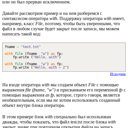
или он был прерван исключением.
Давайте рассмотрим пример и на нем разберемся с
синтаксисом оператора
with
. Поддержку оператора
with
имеет,
например, класс
File
, поэтому, чтобы быть уверенными, что
файл в любом случае будет закрыт после записи, мы можем
написать такой код:
fname
=
"test.txt"
with
file
(
fname
,
"w"
)
as
fp:
fp.
write
(
"Hello, with"
)
with
file
(
fname
,
"w"
)
as
fp:
fp.
write
(
"Hello, with — 2"
)
Исходник
На входе оператора
with
мы создаем объект
File
с помощью
выражения
file (fname, "w")
и присваиваем его переменной
fp
с
помощью выражения
as fp
, которое, строго говоря, является
необязательным, если мы не хотим использовать созданный
объект внутри блока оператора.
В этом примере блок
with
специально был использован
дважды, чтобы показать, что файл test.txt после блока
with
закрыт, иначе при повторном открытии файла на запись