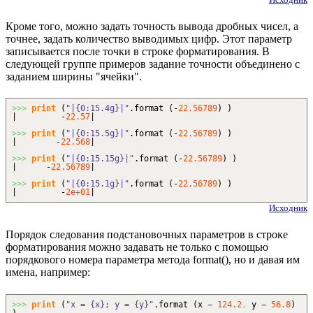
Кроме того, можно задать точность вывода дробных чисел, а
точнее, задать количество выводимых цифр. Этот параметр
записывается после точки в строке форматирования. В
следующей группе примеров задание точности объединено с
заданием ширины "ячейки".
>>>
print
(
"|{0:15.4g}|"
.
format
(
-
22.56789
)
)
| -
22.57
|
>>>
print
(
"|{0:15.5g}|"
.
format
(
-
22.56789
)
)
| -
22.568
|
>>>
print
(
"|{0:15.15g}|"
.
format
(
-
22.56789
)
)
| -
22.56789
|
>>>
print
(
"|{0:15.1g}|"
.
format
(
-
22.56789
)
)
| -
2e+01
|
Исходник
Порядок следования подстановочных параметров в строке
форматирования можно задавать не только с помощью
порядкового номера параметра метода format(), но и давая им
имена, например:
>>>
print
(
"x = {x}; y = {y}"
.
format
(
x
=
124.2
,
y
=
56.8
)
)