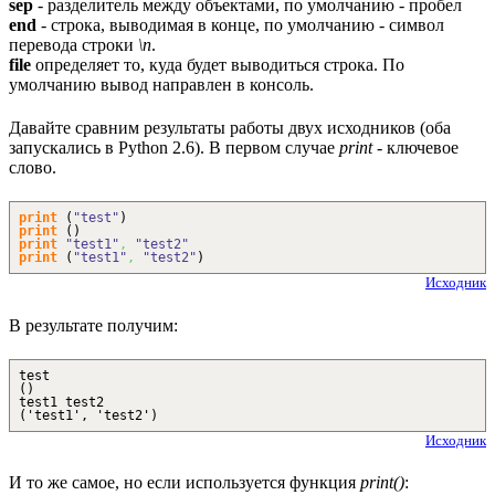
sep
- разделитель между объектами, по умолчанию - пробел
end
- строка, выводимая в конце, по умолчанию - символ
перевода строки
\n
.
file
определяет то, куда будет выводиться строка. По
умолчанию вывод направлен в консоль.
Давайте сравним результаты работы двух исходников (оба
запускались в Python 2.6). В первом случае
print
- ключевое
слово.
print
(
"test"
)
print
(
)
print
"test1"
,
"test2"
print
(
"test1"
,
"test2"
)
Исходник
В результате получим:
test
()
test1 test2
('test1', 'test2')
Исходник
И то же самое, но если используется функция
print()
: