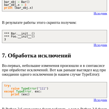
bar_obj
=
Bar
(
)
bar_obj.
x
=
3
print
(
bar_obj.
x
)
Исходник
В результате работы этого скрипта получим:
*** Bar.__init__()
*** Foo.__init__()
3
Исходник
7. Обработка исключений
Во-первых, небольшие изменения произошли и в синтаксисе
при обработке исключений. Вот как раньше выглядел код при
ожидании одного исключения (в нашем случае TypeError):
try
:
raise
TypeError
(
"111"
)
except
TypeError
,
exc:
print
(
exc
)
Исходник