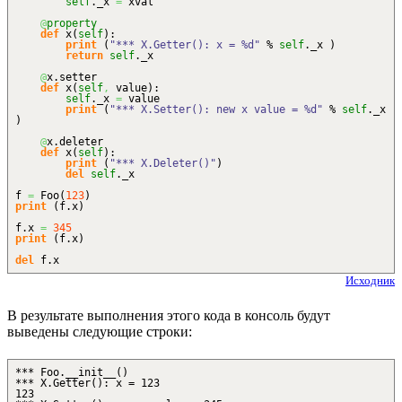
self
._x
=
xval
@
property
def
x
(
self
)
:
print
(
"*** X.Getter(): x = %d"
%
self
._x
)
return
self
._x
@
x.
setter
def
x
(
self
,
value
)
:
self
._x
=
value
print
(
"*** X.Setter(): new x value = %d"
%
self
._x
)
@
x.
deleter
def
x
(
self
)
:
print
(
"*** X.Deleter()"
)
del
self
._x
f
=
Foo
(
123
)
print
(
f.
x
)
f.
x
=
345
print
(
f.
x
)
del
f.
x
Исходник
В результате выполнения этого кода в консоль будут
выведены следующие строки:
*** Foo.__init__()
*** X.Getter(): x = 123
123