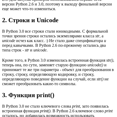
версии Python 2.6 и 3.0, поэтому к выходу финальной версии
еще может что-то измениться.
2. Строки и Unicode
В Python 3.0 все строки стали юникодными. С формальной
точки зрения строки остались экземплярами класса
str
, а
unicode
исчез как класс. :) Не стало даже спецификатора
u
перед кавычками. В Python 2.6 по-прежнему остались два
типа строк -
str
и
unicode
.
Кроме того, в Python 3.0 изменилась встроенная функция
str()
,
теперь она, по сути, заменяет старую функцию
unicode()
и
принимает те же три параметра - объект для преобразования в
строку, строку, определяющую кодировку, и строку,
определяющую поведение функции на случай, если
str()
не
сможет преобразовать какие-то символы.
3. Функция print()
В Python 3.0 не стало ключевого слова
print
, зато появилась
встроенная функция
print()
. В Python 2.6 ключевое слово
print
осталось, но добавилась возможность использовать