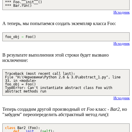
*** Foo.__init__()
*** Bar.run()
Исходник
А теперь, мы попытаемся создать экземпляр класса Foo:
foo_obj
=
Foo
(
)
Исходник
В результате выполнения этой строки будет вызвано
исключение:
Traceback (most recent call last):
File "H:\Черновики\Python 2.6 & 3.0\abstract_1.py", line
33, in <module>
foo_obj = Foo()
TypeError: Can't instantiate abstract class Foo with
abstract methods run
Исходник
Теперь создадим другой производный от
Foo
класс -
Bar2
, но
"забудем" переопеределить абстрактный метод
run()
:
class
Bar2
(
Foo
)
:
def
__init__
(
self
)
: