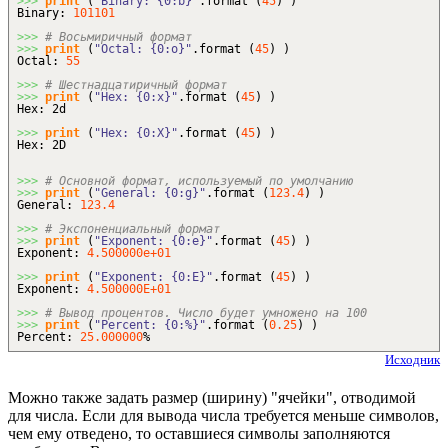
>>>
print
(
"Binary: {0:b}"
.
format
(
45
)
)
Binary:
101101
>>>
# Восьмиричный формат
>>>
print
(
"Octal: {0:o}"
.
format
(
45
)
)
Octal:
55
>>>
# Шестнадцатиричный формат
>>>
print
(
"Hex: {0:x}"
.
format
(
45
)
)
Hex: 2d
>>>
print
(
"Hex: {0:X}"
.
format
(
45
)
)
Hex: 2D
>>>
# Основной формат, используемый по умолчанию
>>>
print
(
"General: {0:g}"
.
format
(
123.4
)
)
General:
123.4
>>>
# Экспоненциальный формат
>>>
print
(
"Exponent: {0:e}"
.
format
(
45
)
)
Exponent:
4.500000e+01
>>>
print
(
"Exponent: {0:E}"
.
format
(
45
)
)
Exponent:
4.500000E+01
>>>
# Вывод процентов. Число будет умножено на 100
>>>
print
(
"Percent: {0:%}"
.
format
(
0.25
)
)
Percent:
25.000000
%
Исходник
Можно также задать размер (ширину) "ячейки", отводимой
для числа. Если для вывода числа требуется меньше символов,
чем ему отведено, то оставшиеся символы заполняются