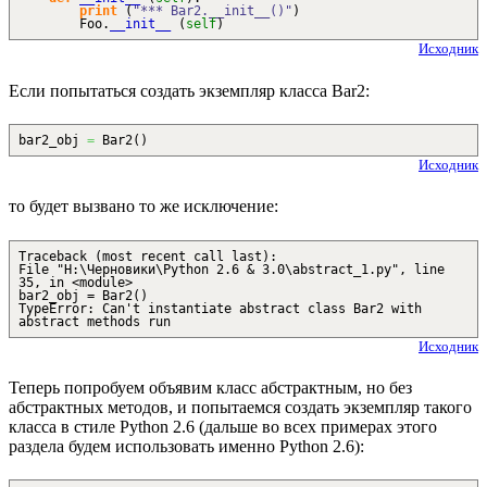
print
(
"*** Bar2.__init__()"
)
Foo.
__init__
(
self
)
Исходник
Если попытаться создать экземпляр класса Bar2:
bar2_obj
=
Bar2
(
)
Исходник
то будет вызвано то же исключение:
Traceback (most recent call last):
File "H:\Черновики\Python 2.6 & 3.0\abstract_1.py", line
35, in <module>
bar2_obj = Bar2()
TypeError: Can't instantiate abstract class Bar2 with
abstract methods run
Исходник
Теперь попробуем объявим класс абстрактным, но без
абстрактных методов, и попытаемся создать экземпляр такого
класса в стиле Python 2.6 (дальше во всех примерах этого
раздела будем использовать именно Python 2.6):