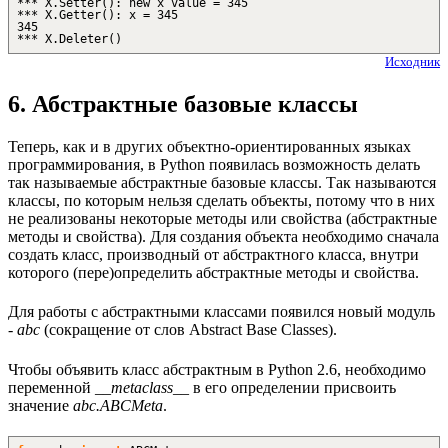
*** X.Setter(): new x value = 345
*** X.Getter(): x = 345
345
*** X.Deleter()
Исходник
6. Абстрактные базовые классы
Теперь, как и в других объектно-ориентированных языках
программирования, в Python появилась возможность делать
так называемые абстрактные базовые классы. Так называются
классы, по которым нельзя сделать объекты, потому что в них
не реализованы некоторые методы или свойства (абстрактные
методы и свойства). Для создания объекта необходимо сначала
создать класс, производный от абстрактного класса, внутри
которого (пере)определить абстрактные методы и свойства.
Для работы с абстрактными классами появился новый модуль
-
abc
(сокращение от слов Abstract Base Classes).
Чтобы объявить класс абстрактным в Python 2.6, необходимо
переменной
__metaclass__
в его определении присвоить
значение
abc.ABCMeta
.