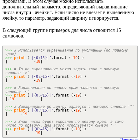
пробелами. В этом случае можно использовать
дополнительный параметр, определяющий выравнивание
числа внутри "ячейки". Если число не влезает в выделенную
ячейку, то параметр, задающий ширину игнорируется.
В следующей группе примеров для числа отводится 15
символов.
>>>
# Используется выравнивание по умолчанию (по правому
краю)
>>>
print
(
"|{0:15}|"
.
format
(
-
19
)
)
| -
19
|
>>>
# То же выравнивание можно задать явно с помощью
символа '>'
>>>
print
(
"|{0:>15}|"
.
format
(
-
19
)
)
| -
19
|
>>>
# Выравнивание по левому краю задается с помощью
символа '<'
>>>
print
(
"|{0:<15}|"
.
format
(
-
19
)
)
|-
19
|
>>>
# Выравнивание по центру задается с помощью символа '^'
>>>
print
(
"|{0:^15}|"
.
format
(
-
19
)
)
| -
19
|
>>>
# Знак числа будет выровнен по левому краю, а само
число по правому. Для этого используется символ '='
>>>
print
(
"|{0:=15}|"
.
format
(
-
19
)
)
|-
19
|
Исходник