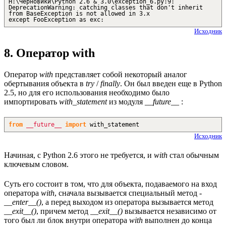
H:\Черновики\Python 2.6 & 3.0\exception_6.py:9:
DeprecationWarning: catching classes that don't inherit
from BaseException is not allowed in 3.x
except FooException as exc:
Исходник
8. Оператор with
Оператор
with
представляет собой некоторый аналог
обертывания объекта в
try
/
finally
. Он был введен еще в Python
2.5, но для его использования необходимо было
импортировать
with_statement
из модуля
__future__
:
from
__future__
import
with_statement
Исходник
Начиная, с Python 2.6 этого не требуется, и
with
стал обычным
ключевым словом.
Суть его состоит в том, что для объекта, подаваемого на вход
оператора
with
, сначала вызывается специальный метод -
__enter__()
, а перед выходом из оператора вызывается метод
__exit__()
, причем метод
__exit__()
вызывается независимо от
того был ли блок внутри оператора
with
выполнен до конца