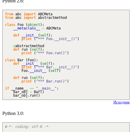
Python 2.6:
from
abc
import
ABCMeta
from
abc
import
abstractmethod
class
Foo
(
object
)
:
__metaclass__
=
ABCMeta
def
__init__
(
self
)
:
print
(
"*** Foo.__init__()"
)
@
abstractmethod
def
run
(
self
)
:
print
(
"*** Foo.run()"
)
class
Bar
(
Foo
)
:
def
__init__
(
self
)
:
print
(
"*** Bar.__init__()"
)
Foo.
__init__
(
self
)
def
run
(
self
)
:
print
(
"*** Bar.run()"
)
if
__name__
==
"__main__"
:
bar_obj
=
Bar
(
)
bar_obj.
run
(
)
Исходник
Python 3.0:
#-*- coding: utf-8 -*-