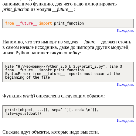
одноименную функцию, для чего надо импортировать
print_function
из модуля
__future__
:
from
__future__
import
print_function
Исходник
Напомню, что это импорт из модуля
__future__
должен стоять
в самом начале исходника, даже до импорта других модулей,
иначе Python напишет такую ошибку:
File "H:\Черновики\Python 2.6 & 3.0\print_2.py", line 3
from __future__ import print_function
SyntaxError: from __future__ imports must occur at the
beginning of the file
Исходник
Функция
print()
определена следующим образом:
print([object, ...][, sep=' '][, end='\n'][,
file=sys.stdout])
Исходник
Сначала идут объекты, которые надо вывести.