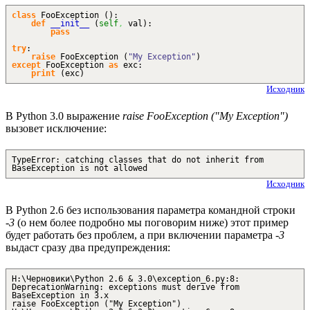
class
FooException
(
)
:
def
__init__
(
self
,
val
)
:
pass
try
:
raise
FooException
(
"My Exception"
)
except
FooException
as
exc:
print
(
exc
)
Исходник
В Python 3.0 выражение
raise FooException ("My Exception")
вызовет исключение:
TypeError: catching classes that do not inherit from
BaseException is not allowed
Исходник
В Python 2.6 без использования параметра командной строки
-3
(о нем более подробно мы поговорим ниже) этот пример
будет работать без проблем, а при включении параметра
-3
выдаст сразу два предупреждения:
H:\Черновики\Python 2.6 & 3.0\exception_6.py:8:
DeprecationWarning: exceptions must derive from
BaseException in 3.x
raise FooException ("My Exception")