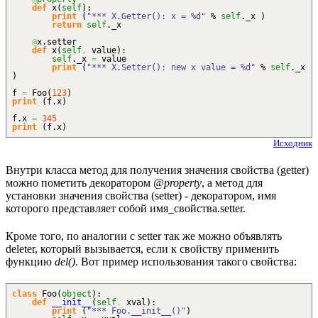
def
x
(
self
)
:
print
(
"*** X.Getter(): x = %d"
%
self
._x
)
return
self
._x
@
x.
setter
def
x
(
self
,
value
)
:
self
._x
=
value
print
(
"*** X.Setter(): new x value = %d"
%
self
._x
)
f
=
Foo
(
123
)
print
(
f.
x
)
f.
x
=
345
print
(
f.
x
)
Исходник
Внутри класса метод для получения значения свойства (getter)
можно пометить декоратором
@property
, а метод для
установки значения свойства (setter) - декоратором, имя
которого представляет собой имя_свойства.setter.
Кроме того, по аналогии с setter так же можно объявлять
deleter, который вызывается, если к свойству применить
функцию
del()
. Вот пример использования такого свойства:
class
Foo
(
object
)
:
def
__init__
(
self
,
xval
)
:
print
(
"*** Foo.__init__()"
)