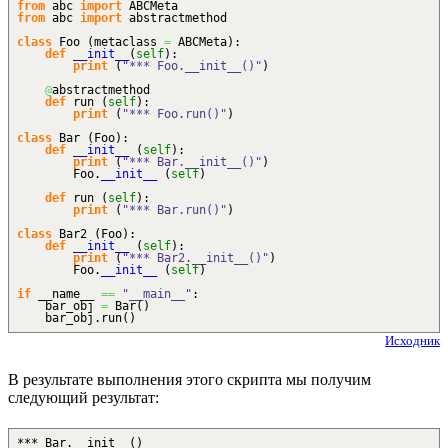
from
abc
import
ABCMeta
from
abc
import
abstractmethod
class
Foo
(
metaclass
=
ABCMeta
)
:
def
__init__
(
self
)
:
print
(
"*** Foo.__init__()"
)
@
abstractmethod
def
run
(
self
)
:
print
(
"*** Foo.run()"
)
class
Bar
(
Foo
)
:
def
__init__
(
self
)
:
print
(
"*** Bar.__init__()"
)
Foo.
__init__
(
self
)
def
run
(
self
)
:
print
(
"*** Bar.run()"
)
class
Bar2
(
Foo
)
:
def
__init__
(
self
)
:
print
(
"*** Bar2.__init__()"
)
Foo.
__init__
(
self
)
if
__name__
==
"__main__"
:
bar_obj
=
Bar
(
)
bar_obj.
run
(
)
Исходник
В результате выполнения этого скрипта мы получим
следующий результат:
*** Bar.__init__()