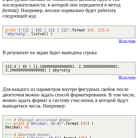
последовательности, в которой они передаются в метод
format()
. Например, вполне нормально будет работать
следующий код:
print
(
"{1} | {0} | {3} | {2}"
.
format
(
45
,
123.4
,
"abyrvalg"
,
listval
)
)
Исходник
В результате на экран будет выведена строка
123.4 | 45 | [1.1000000000000001, 2.2000000000000002,
3.2999999999999998] | abyrvalg
Исходник
Для каждого из параметров внутри фигурных скобок после
двоеточия можно задать способ форматирования. В том числе,
можно задать формат и систему счисления, в которой будут
выводиться числа. Например:
>>>
# Обычный десятичный формат
>>>
print
(
"Decimal: {0:d}"
.
format
(
45
)
)
Decimal:
45
>>>
# Двоичный формат