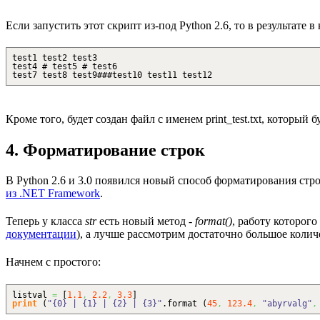
Если запустить этот скрипт из-под Python 2.6, то в результате в
test1 test2 test3
test4 # test5 # test6
test7 test8 test9###test10 test11 test12
Кроме того, будет создан файл с именем print_test.txt, который 
4. Форматирование строк
В Python 2.6 и 3.0 появился новый способ форматирования ст
из .NET Framework
.
Теперь у класса
str
есть новый метод -
format()
, работу которог
документации
), а лучше рассмотрим достаточно большое колич
Начнем с простого:
listval
=
[
1.1
,
2.2
,
3.3
]
print
(
"{0} | {1} | {2} | {3}"
.
format
(
45
,
123.4
,
"abyrvalg"
,