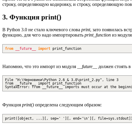
строку, определяющую кодировку, и строку, определяющую пов
3. Функция print()
В Python 3.0 не стало ключевого слова
print
, зато появилась вс
функцию, для чего надо импортировать
print_function
из модул
from
__future__
import
print_function
Напомню, что это импорт из модуля
__future__
должен стоять в
File "H:\Черновики\Python 2.6 & 3.0\print_2.py", line 3
from __future__ import print_function
SyntaxError: from __future__ imports must occur at the beginn
Функция
print()
определена следующим образом:
print([object, ...][, sep=' '][, end='\n'][, file=sys.stdout]