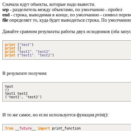
Сначала идут объекты, которые надо вывести.
sep
- разделитель между объектами, по умолчанию - пробел
end
- строка, выводимая в конце, по умолчанию - символ пере
file
определяет то, куда будет выводиться строка. По умолчанию
Давайте сравним результаты работы двух исходников (оба запус
print
(
"test"
)
print
(
)
print
"test1"
,
"test2"
print
(
"test1"
,
"test2"
)
В результате получим:
test
()
test1 test2
('test1', 'test2')
И то же самое, но если используется функция
print()
:
from
__future__
import
print_function