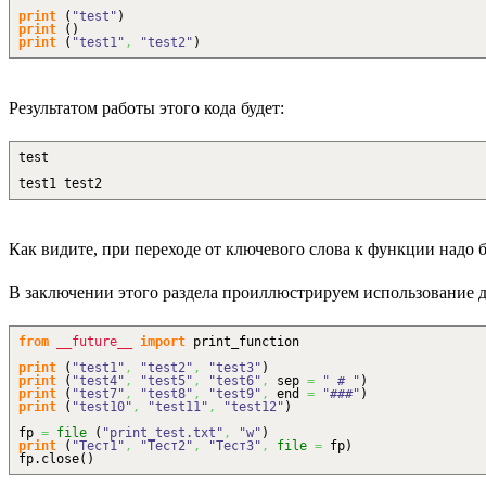
print
(
"test"
)
print
(
)
print
(
"test1"
,
"test2"
)
Результатом работы этого кода будет:
test
test1 test2
Как видите, при переходе от ключевого слова к функции надо
В заключении этого раздела проиллюстрируем использование
from
__future__
import
print_function
print
(
"test1"
,
"test2"
,
"test3"
)
print
(
"test4"
,
"test5"
,
"test6"
,
sep
=
" # "
)
print
(
"test7"
,
"test8"
,
"test9"
,
end
=
"###"
)
print
(
"test10"
,
"test11"
,
"test12"
)
fp
=
file
(
"print_test.txt"
,
"w"
)
print
(
"Тест1"
,
"Тест2"
,
"Тест3"
,
file
=
fp
)
fp.
close
(
)