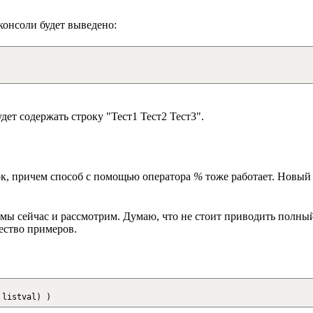
 консоли будет выведено:
будет содержать строку "Тест1 Тест2 Тест3".
рок, причем способ с помощью оператора
%
тоже работает. Новы
о мы сейчас и рассмотрим. Думаю, что не стоит приводить полны
ество примеров.
listval
)
)