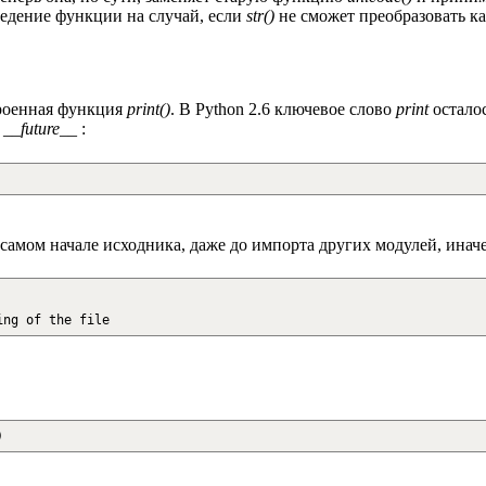
едение функции на случай, если
str()
не сможет преобразовать к
троенная функция
print()
. В Python 2.6 ключевое слово
print
остало
я
__future__
:
 самом начале исходника, даже до импорта других модулей, ина
ing of the file
)