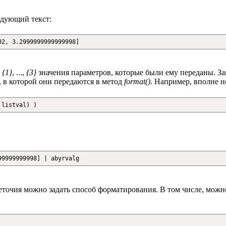
едующий текст:
02, 3.2999999999999998]
,
{1}
, ...,
{3}
значения параметров, которые были ему переданы. За
, в которой они передаются в метод
format()
. Например, вполне н
listval
)
)
99999999998] | abyrvalg
точия можно задать способ форматирования. В том числе, можно 