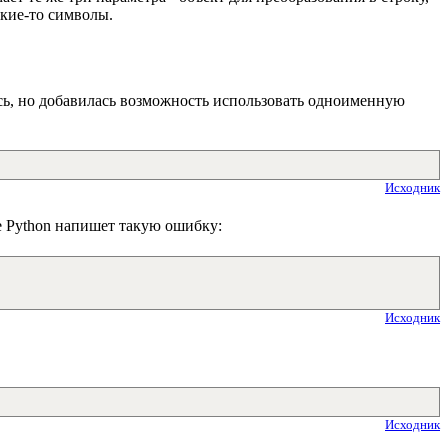
акие-то символы.
сь, но добавилась возможность использовать одноименную
Исходник
че Python напишет такую ошибку:
Исходник
Исходник