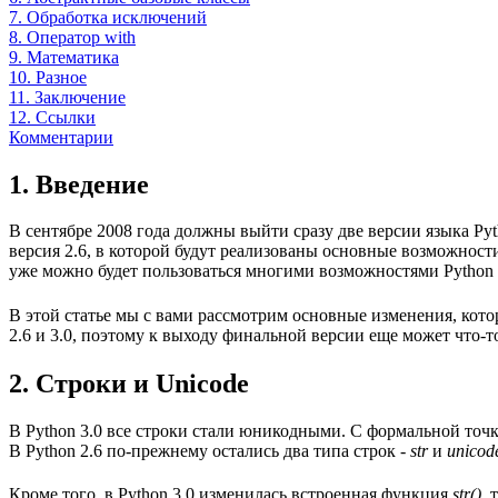
7. Обработка исключений
8. Оператор with
9. Математика
10. Разное
11. Заключение
12. Ссылки
Комментарии
1. Введение
В сентябре 2008 года должны выйти сразу две версии языка Pyth
версия 2.6, в которой будут реализованы основные возможности
уже можно будет пользоваться многими возможностями Python 3.0
В этой статье мы с вами рассмотрим основные изменения, котор
2.6 и 3.0, поэтому к выходу финальной версии еще может что-т
2. Строки и Unicode
В Python 3.0 все строки стали юникодными. С формальной точк
В Python 2.6 по-прежнему остались два типа строк -
str
и
unicod
Кроме того, в Python 3.0 изменилась встроенная функция
str()
, 