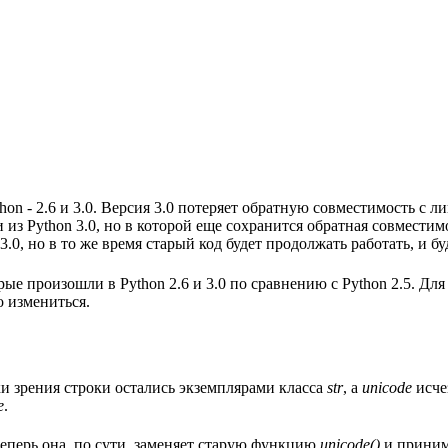
on - 2.6 и 3.0. Версия 3.0 потеряет обратную совместимость с л
 из Python 3.0, но в которой еще сохранится обратная совмести
, но в то же время старый код будет продолжать работать, и буд
ые произошли в Python 2.6 и 3.0 по сравнению с Python 2.5. Дл
о измениться.
и зрения строки остались экземплярами класса
str
, а
unicode
исче
e
.
теперь она, по сути, заменяет старую функцию
unicode()
и принима