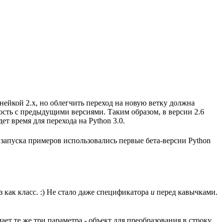
инейкой 2.x, но облегчить переход на новую ветку должна
мость с предыдущими версиями. Таким образом, в версии 2.6
ет время для перехода на Python 3.0.
я запуска примеров использовались первые бета-версии Python
з как класс. :) Не стало даже спецификатора
u
перед кавычками.
ет те же три параметра - объект для преобразования в строку,