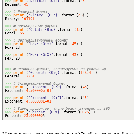
>>>
print
(
"Decimal: {0:d}"
.
format
(
45
)
)
Decimal:
45
>>>
# Двоичный формат
>>>
print
(
"Binary: {0:b}"
.
format
(
45
)
)
Binary:
101101
>>>
# Восьмиричный формат
>>>
print
(
"Octal: {0:o}"
.
format
(
45
)
)
Octal:
55
>>>
# Шестнадцатиричный формат
>>>
print
(
"Hex: {0:x}"
.
format
(
45
)
)
Hex: 2d
>>>
print
(
"Hex: {0:X}"
.
format
(
45
)
)
Hex: 2D
>>>
# Основной формат, используемый по умолчанию
>>>
print
(
"General: {0:g}"
.
format
(
123.4
)
)
General:
123.4
>>>
# Экспоненциальный формат
>>>
print
(
"Exponent: {0:e}"
.
format
(
45
)
)
Exponent:
4.500000e+01
>>>
print
(
"Exponent: {0:E}"
.
format
(
45
)
)
Exponent:
4.500000E+01
>>>
# Вывод процентов. Число будет умножено на 100
>>>
print
(
"Percent: {0:%}"
.
format
(
0.25
)
)
Percent:
25.000000
%
Можно также задать размер (ширину) "ячейки", отводимой для 