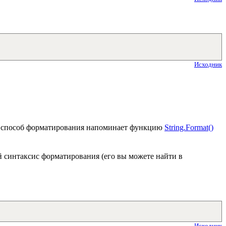
Исходник
й способ форматирования напоминает функцию
String.Format()
й синтаксис форматирования (его вы можете найти в
Исходник