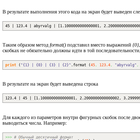
В результате выполнения этого кода на экран будет выведен сл
45 | 123.4 | abyrvalg | [1.1000000000000001, 2.20000000000000
Таким образом метод
format()
подставил вместо выражений
{0}
скобках не обязательно должны идти в той последовательности
print
(
"{1} | {0} | {3} | {2}"
.
format
(
45
,
123.4
,
"abyrvalg"
,
В результате на экран будет выведена строка
123.4 | 45 | [1.1000000000000001, 2.2000000000000002, 3.29999
Для каждого из параметров внутри фигурных скобок после двое
выводиться числа. Например:
>>>
# Обычный десятичный формат