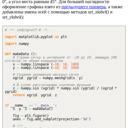
0°, а угол места равным 45°. Для большей наглядности
оформление графика взято из
предыдущего примера
, а также
добавлены имена осей с помощью методов
set_xlabel()
и
set_ylabel()
.
# -*- coding=utf-8 -*-
import
matplotlib.
pyplot
as
plt
import
numpy
def
makeData
(
)
:
# Строим сетку в интервале от -10 до 10, имеющую 100
отсчетов по обеим координатам
x
=
numpy.
linspace
(
-
10
,
10
,
100
)
y
=
numpy.
linspace
(
-
10
,
10
,
100
)
# Создаем двумерную матрицу-сетку
xgrid
,
ygrid
=
numpy.
meshgrid
(
x
,
y
)
# В узлах рассчитываем значение функции
z
=
numpy.
sin
(
xgrid
)
* numpy.
sin
(
ygrid
)
/
(
xgrid *
ygrid
)
return
xgrid
,
ygrid
,
z
if
__name__
==
'__main__'
:
x
,
y
,
z
=
makeData
(
)
fig
=
plt.
figure
(
)
axes
=
fig.
add_subplot
(
projection
=
'3d'
)
# !!!