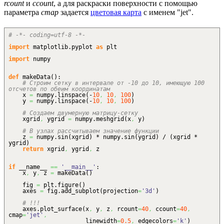
rcount
и
ccount
, а для раскраски поверхности с помощью
параметра
cmap
задается
цветовая карта
с именем "jet".
# -*- coding=utf-8 -*-
import
matplotlib.
pyplot
as
plt
import
numpy
def
makeData
(
)
:
# Строим сетку в интервале от -10 до 10, имеющую 100
отсчетов по обеим координатам
x
=
numpy.
linspace
(
-
10
,
10
,
100
)
y
=
numpy.
linspace
(
-
10
,
10
,
100
)
# Создаем двумерную матрицу-сетку
xgrid
,
ygrid
=
numpy.
meshgrid
(
x
,
y
)
# В узлах рассчитываем значение функции
z
=
numpy.
sin
(
xgrid
)
* numpy.
sin
(
ygrid
)
/
(
xgrid *
ygrid
)
return
xgrid
,
ygrid
,
z
if
__name__
==
'__main__'
:
x
,
y
,
z
=
makeData
(
)
fig
=
plt.
figure
(
)
axes
=
fig.
add_subplot
(
projection
=
'3d'
)
# !!!
axes.
plot_surface
(
x
,
y
,
z
,
rcount
=
40
,
ccount
=
40
,
cmap
=
'jet'
,
linewidth
=
0.5
,
edgecolors
=
'k'
)