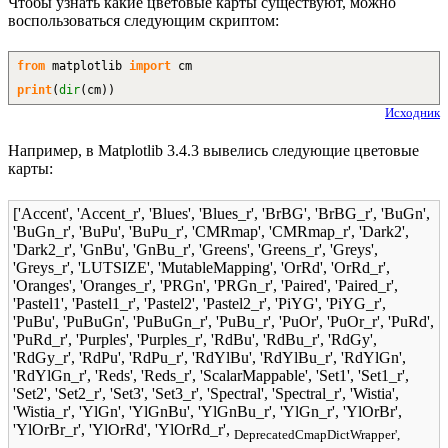
Чтобы узнать какие цветовые карты существуют, можно
воспользоваться следующим скриптом:
from
matplotlib
import
cm
print
(
dir
(
cm
)
)
Исходник
Например, в Matplotlib 3.4.3 вывелись следующие цветовые
карты:
['Accent', 'Accent_r', 'Blues', 'Blues_r', 'BrBG', 'BrBG_r', 'BuGn',
'BuGn_r', 'BuPu', 'BuPu_r', 'CMRmap', 'CMRmap_r', 'Dark2',
'Dark2_r', 'GnBu', 'GnBu_r', 'Greens', 'Greens_r', 'Greys',
'Greys_r', 'LUTSIZE', 'MutableMapping', 'OrRd', 'OrRd_r',
'Oranges', 'Oranges_r', 'PRGn', 'PRGn_r', 'Paired', 'Paired_r',
'Pastel1', 'Pastel1_r', 'Pastel2', 'Pastel2_r', 'PiYG', 'PiYG_r',
'PuBu', 'PuBuGn', 'PuBuGn_r', 'PuBu_r', 'PuOr', 'PuOr_r', 'PuRd',
'PuRd_r', 'Purples', 'Purples_r', 'RdBu', 'RdBu_r', 'RdGy',
'RdGy_r', 'RdPu', 'RdPu_r', 'RdYlBu', 'RdYlBu_r', 'RdYlGn',
'RdYlGn_r', 'Reds', 'Reds_r', 'ScalarMappable', 'Set1', 'Set1_r',
'Set2', 'Set2_r', 'Set3', 'Set3_r', 'Spectral', 'Spectral_r', 'Wistia',
'Wistia_r', 'YlGn', 'YlGnBu', 'YlGnBu_r', 'YlGn_r', 'YlOrBr',
'YlOrBr_r', 'YlOrRd', 'YlOrRd_r',
DeprecatedCmapDictWrapper',