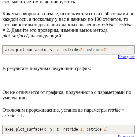
сколько отсчетом надо пропустить.
Как мы говорили в начале, используется сетка с 50 точками по
каждой оси, а поскольку у нас в данных по 100 отсчетов, то
это равносильно для наших данных значениям
rstride
=
cstride
= 2. Давайте это проверим, изменив вызов метода
plot_surface()
на следующий:
axes.
plot_surface
(
x
,
y
,
z
,
rstride
=
2
,
cstride
=
2
)
Исходник
В результате получим следующий график:
Он не отличается от графика, полученного с параметрами по
умолчанию.
Отключим прореживаение, установив параметры
rstride
=
cstride
= 1:
axes.
plot_surface
(
x
,
y
,
z
,
rstride
=
1
,
cstride
=
1
)
Исходник