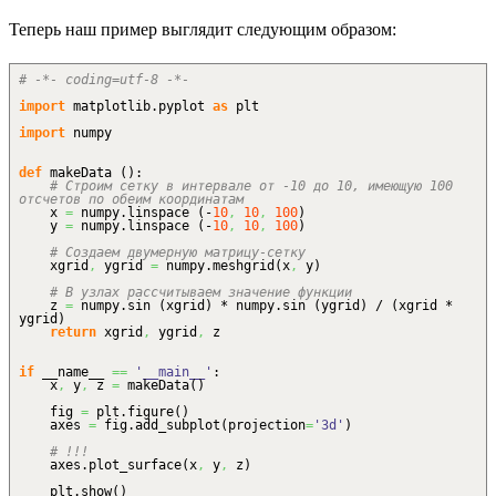
Теперь наш пример выглядит следующим образом:
# -*- coding=utf-8 -*-
import
matplotlib.
pyplot
as
plt
import
numpy
def
makeData
(
)
:
# Строим сетку в интервале от -10 до 10, имеющую 100
отсчетов по обеим координатам
x
=
numpy.
linspace
(
-
10
,
10
,
100
)
y
=
numpy.
linspace
(
-
10
,
10
,
100
)
# Создаем двумерную матрицу-сетку
xgrid
,
ygrid
=
numpy.
meshgrid
(
x
,
y
)
# В узлах рассчитываем значение функции
z
=
numpy.
sin
(
xgrid
)
* numpy.
sin
(
ygrid
)
/
(
xgrid *
ygrid
)
return
xgrid
,
ygrid
,
z
if
__name__
==
'__main__'
:
x
,
y
,
z
=
makeData
(
)
fig
=
plt.
figure
(
)
axes
=
fig.
add_subplot
(
projection
=
'3d'
)
# !!!
axes.
plot_surface
(
x
,
y
,
z
)
plt.
show
(
)