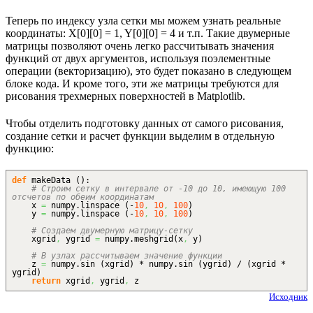
Теперь по индексу узла сетки мы можем узнать реальные
координаты: X[0][0] = 1, Y[0][0] = 4 и т.п. Такие двумерные
матрицы позволяют очень легко рассчитывать значения
функций от двух аргументов, используя поэлементные
операции (векторизацию), это будет показано в следующем
блоке кода. И кроме того, эти же матрицы требуются для
рисования трехмерных поверхностей в Matplotlib.
Чтобы отделить подготовку данных от самого рисования,
создание сетки и расчет функции выделим в отдельную
функцию:
def
makeData
(
)
:
# Строим сетку в интервале от -10 до 10, имеющую 100
отсчетов по обеим координатам
x
=
numpy.
linspace
(
-
10
,
10
,
100
)
y
=
numpy.
linspace
(
-
10
,
10
,
100
)
# Создаем двумерную матрицу-сетку
xgrid
,
ygrid
=
numpy.
meshgrid
(
x
,
y
)
# В узлах рассчитываем значение функции
z
=
numpy.
sin
(
xgrid
)
* numpy.
sin
(
ygrid
)
/
(
xgrid *
ygrid
)
return
xgrid
,
ygrid
,
z
Исходник