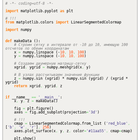
# -*- coding=utf-8 -*-
import
matplotlib.
pyplot
as
plt
# !!!
from
matplotlib.
colors
import
LinearSegmentedColormap
import
numpy
def
makeData
(
)
:
# Строим сетку в интервале от -10 до 10, имеющую 100
отсчетов по обеим координатам
x
=
numpy.
linspace
(
-
10
,
10
,
100
)
y
=
numpy.
linspace
(
-
10
,
10
,
100
)
# Создаем двумерную матрицу-сетку
xgrid
,
ygrid
=
numpy.
meshgrid
(
x
,
y
)
# В узлах рассчитываем значение функции
z
=
numpy.
sin
(
xgrid
)
* numpy.
sin
(
ygrid
)
/
(
xgrid *
ygrid
)
return
xgrid
,
ygrid
,
z
if
__name__
==
'__main__'
:
x
,
y
,
z
=
makeData
(
)
fig
=
plt.
figure
(
)
axes
=
fig.
add_subplot
(
projection
=
'3d'
)
# !!!
cmap
=
LinearSegmentedColormap.
from_list
(
'red_blue'
,
[
'b'
,
'w'
,
'r'
]
,
256
)
axes.
plot_surface
(
x
,
y
,
z
,
color
=
'#11aa55'
,
cmap
=
cmap
)
plt.
show
(
)