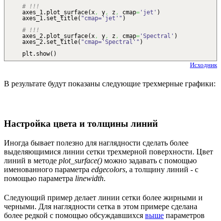
# !!!
axes_1.
plot_surface
(
x
,
y
,
z
,
cmap
=
'jet'
)
axes_1.
set_title
(
"cmap='jet'"
)
# !!!
axes_2.
plot_surface
(
x
,
y
,
z
,
cmap
=
'Spectral'
)
axes_2.
set_title
(
"cmap='Spectral'"
)
plt.
show
(
)
Исходник
В результате будут показаны следующие трехмерные графики:
Настройка цвета и толщины линий
Иногда бывает полезно для наглядности сделать более
выделяющимися линии сетки трехмерной поверхности. Цвет
линий в методе
plot_surface()
можно задавать с помощью
именованного параметра
edgecolors
, а толщину линий - с
помощью параметра
linewidth
.
Следующий пример делает линии сетки более жирными и
черными. Для наглядности сетка в этом примере сделана
более редкой с помощью обсуждавшихся
выше
параметров