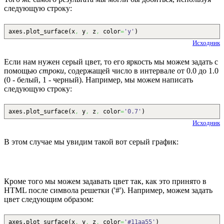
следующую строку:
axes.
plot_surface
(
x
,
y
,
z
,
color
=
'y'
)
Исходник
Если нам нужен серый цвет, то его яркость мы можем задать с
помощью
строки
, содержащей число в интервале от 0.0 до 1.0
(0 - белый, 1 - черный). Например, мы можем написать
следующую строку:
axes.
plot_surface
(
x
,
y
,
z
,
color
=
'0.7'
)
Исходник
В этом случае мы увидим такой вот серый график:
Кроме того мы можем задавать цвет так, как это принято в
HTML после символа решетки ('#'). Например, можем задать
цвет следующим образом:
axes.
plot_surface
(
x
,
y
,
z
,
color
=
'#11aa55'
)