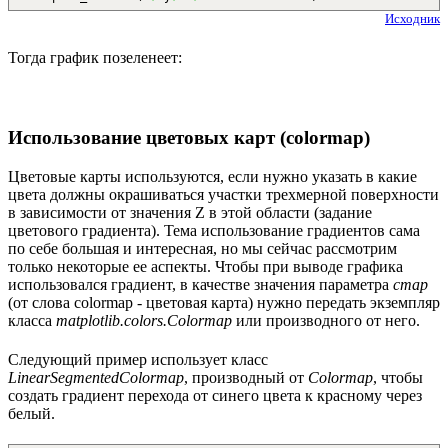
Исходник
Тогда график позеленеет:
Использование цветовых карт (colormap)
Цветовые карты используются, если нужно указать в какие
цвета должны окрашиваться участки трехмерной поверхности
в зависимости от значения Z в этой области (задание
цветового градиента). Тема использование градиентов сама
по себе большая и интересная, но мы сейчас рассмотрим
только некоторые ее аспекты. Чтобы при выводе графика
использовался градиент, в качестве значения параметра
cmap
(от слова colormap - цветовая карта) нужно передать экземпляр
класса
matplotlib.colors.Colormap
или производного от него.
Следующий пример использует класс
LinearSegmentedColormap
, производный от
Colormap
, чтобы
создать градиент перехода от синего цвета к красному через
белый.