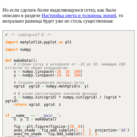
Но если сделать более выделяющуюся сетку, как было
описано в разделе
Настройка цвета и толщины линий
, то
визуально разница будет уже не столь существенная:
# -*- coding=utf-8 -*-
import
matplotlib.
pyplot
as
plt
import
numpy
def
makeData
(
)
:
# Строим сетку в интервале от -10 до 10, имеющую 100
отсчетов по обеим координатам
x
=
numpy.
linspace
(
-
10
,
10
,
100
)
y
=
numpy.
linspace
(
-
10
,
10
,
100
)
# Создаем двумерную матрицу-сетку
xgrid
,
ygrid
=
numpy.
meshgrid
(
x
,
y
)
# В узлах рассчитываем значение функции
z
=
numpy.
sin
(
xgrid
)
* numpy.
sin
(
ygrid
)
/
(
xgrid *
ygrid
)
return
xgrid
,
ygrid
,
z
if
__name__
==
'__main__'
:
x
,
y
,
z
=
makeData
(
)
fig
=
plt.
figure
(
figsize
=
(
10
,
8
)
)
axes_shade
=
fig.
add_subplot
(
1
,
2
,
1
,
projection
=
'3d'
)
axes_no_shade
=
fig.
add_subplot
(
1
,
2
,
2
,