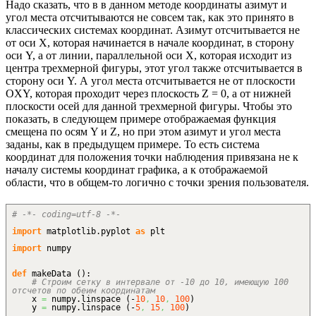
Надо сказать, что в в данном методе координаты азимут и
угол места отсчитываются не совсем так, как это принято в
классических системах координат. Азимут отсчитывается не
от оси X, которая начинается в начале координат, в сторону
оси Y, а от линии, параллельной оси X, которая исходит из
центра трехмерной фигуры, этот угол также отсчитывается в
сторону оси Y. А угол места отсчитывается не от плоскости
OXY, которая проходит через плоскость Z = 0, а от нижней
плоскости осей для данной трехмерной фигуры. Чтобы это
показать, в следующем примере отображаемая функция
смещена по осям Y и Z, но при этом азимут и угол места
заданы, как в предыдущем примере. То есть система
координат для положения точки наблюдения привязана не к
началу системы координат графика, а к отображаемой
области, что в общем-то логично с точки зрения пользователя.
# -*- coding=utf-8 -*-
import
matplotlib.
pyplot
as
plt
import
numpy
def
makeData
(
)
:
# Строим сетку в интервале от -10 до 10, имеющую 100
отсчетов по обеим координатам
x
=
numpy.
linspace
(
-
10
,
10
,
100
)
y
=
numpy.
linspace
(
-
5
,
15
,
100
)