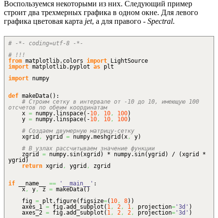
Воспользуемся некоторыми из них. Следующий пример
строит два трехмерных графика в одном окне. Для левого
графика цветовая карта
jet
, а для правого -
Spectral
.
# -*- coding=utf-8 -*-
# !!!
from
matplotlib.
colors
import
LightSource
import
matplotlib.
pyplot
as
plt
import
numpy
def
makeData
(
)
:
# Строим сетку в интервале от -10 до 10, имеющую 100
отсчетов по обеим координатам
x
=
numpy.
linspace
(
-
10
,
10
,
100
)
y
=
numpy.
linspace
(
-
10
,
10
,
100
)
# Создаем двумерную матрицу-сетку
xgrid
,
ygrid
=
numpy.
meshgrid
(
x
,
y
)
# В узлах рассчитываем значение функции
zgrid
=
numpy.
sin
(
xgrid
)
* numpy.
sin
(
ygrid
)
/
(
xgrid *
ygrid
)
return
xgrid
,
ygrid
,
zgrid
if
__name__
==
'__main__'
:
x
,
y
,
z
=
makeData
(
)
fig
=
plt.
figure
(
figsize
=
(
10
,
8
)
)
axes_1
=
fig.
add_subplot
(
1
,
2
,
1
,
projection
=
'3d'
)
axes_2
=
fig.
add_subplot
(
1
,
2
,
2
,
projection
=
'3d'
)