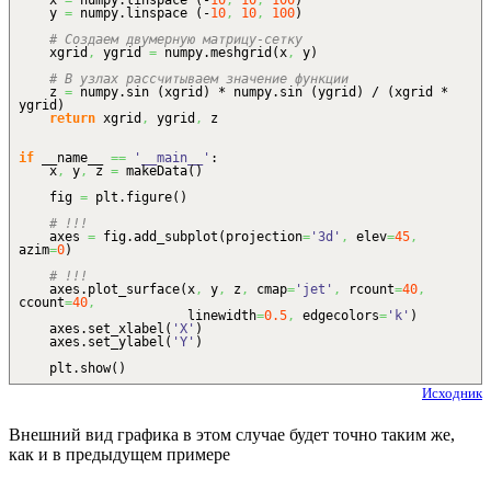
x
=
numpy.
linspace
(
-
10
,
10
,
100
)
y
=
numpy.
linspace
(
-
10
,
10
,
100
)
# Создаем двумерную матрицу-сетку
xgrid
,
ygrid
=
numpy.
meshgrid
(
x
,
y
)
# В узлах рассчитываем значение функции
z
=
numpy.
sin
(
xgrid
)
* numpy.
sin
(
ygrid
)
/
(
xgrid *
ygrid
)
return
xgrid
,
ygrid
,
z
if
__name__
==
'__main__'
:
x
,
y
,
z
=
makeData
(
)
fig
=
plt.
figure
(
)
# !!!
axes
=
fig.
add_subplot
(
projection
=
'3d'
,
elev
=
45
,
azim
=
0
)
# !!!
axes.
plot_surface
(
x
,
y
,
z
,
cmap
=
'jet'
,
rcount
=
40
,
ccount
=
40
,
linewidth
=
0.5
,
edgecolors
=
'k'
)
axes.
set_xlabel
(
'X'
)
axes.
set_ylabel
(
'Y'
)
plt.
show
(
)
Исходник
Внешний вид графика в этом случае будет точно таким же,
как и в предыдущем примере