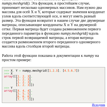
numpy.meshgrid()
. Эта функция, в простейшем случае,
принимает несколько одномерных массивов. Нам нужно два
массива для осей X и Y, которые содержат значения координат
узлов вдоль соответствующей оси, и могут иметь разный
размер. Эта функция возвратит в нашем случае две двумерные
матрицы, описывающие координаты X и Y на двумерной
сетке. Первая матрица будет создана размножением первого
переданного параметра в функцию
numpy.meshgrid()
вдоль
строк первой возвращаемой матрицы, а вторая матрица
создается размножением второго переданного одномерного
массива вдоль столбцов второй матрицы.
Работа этой функции показана в документации к
numpy
на
простом примере:
>>>
X
,
Y
=
numpy.
meshgrid
(
[
1
,
2
,
3
]
,
[
4
,
5
,
6
,
7
]
)
>>>
X
array
(
[
[
1
,
2
,
3
]
,
[
1
,
2
,
3
]
,
[
1
,
2
,
3
]
,
[
1
,
2
,
3
]
]
)
>>>
Y
array
(
[
[
4
,
4
,
4
]
,
[
5
,
5
,
5
]
,
[
6
,
6
,
6
]
,
[
7
,
7
,
7
]
]
)
Исходник