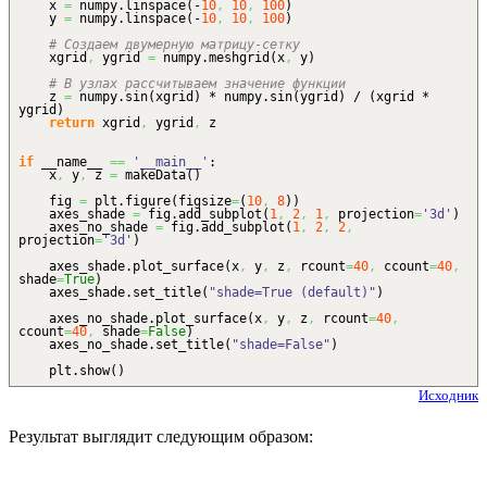
x
=
numpy.
linspace
(
-
10
,
10
,
100
)
y
=
numpy.
linspace
(
-
10
,
10
,
100
)
# Создаем двумерную матрицу-сетку
xgrid
,
ygrid
=
numpy.
meshgrid
(
x
,
y
)
# В узлах рассчитываем значение функции
z
=
numpy.
sin
(
xgrid
)
* numpy.
sin
(
ygrid
)
/
(
xgrid *
ygrid
)
return
xgrid
,
ygrid
,
z
if
__name__
==
'__main__'
:
x
,
y
,
z
=
makeData
(
)
fig
=
plt.
figure
(
figsize
=
(
10
,
8
)
)
axes_shade
=
fig.
add_subplot
(
1
,
2
,
1
,
projection
=
'3d'
)
axes_no_shade
=
fig.
add_subplot
(
1
,
2
,
2
,
projection
=
'3d'
)
axes_shade.
plot_surface
(
x
,
y
,
z
,
rcount
=
40
,
ccount
=
40
,
shade
=
True
)
axes_shade.
set_title
(
"shade=True (default)"
)
axes_no_shade.
plot_surface
(
x
,
y
,
z
,
rcount
=
40
,
ccount
=
40
,
shade
=
False
)
axes_no_shade.
set_title
(
"shade=False"
)
plt.
show
(
)
Исходник
Результат выглядит следующим образом: