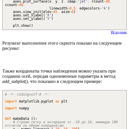
axes.
plot_surface
(
x
,
y
,
z
,
cmap
=
'jet'
,
rcount
=
40
,
ccount
=
40
,
linewidth
=
0.5
,
edgecolors
=
'k'
)
axes.
view_init
(
elev
=
45
,
azim
=
0
)
axes.
set_xlabel
(
'X'
)
axes.
set_ylabel
(
'Y'
)
plt.
show
(
)
Исходник
Результат выполнения этого скрипта показан на следующем
рисунке:
Также координаты точки наблюдения можно указать при
создании осей, передав одноименные параметры в метод
add_subplot()
, что показано в следующем примере:
# -*- coding=utf-8 -*-
import
matplotlib.
pyplot
as
plt
import
numpy
def
makeData
(
)
:
# Строим сетку в интервале от -10 до 10, имеющую 100
отсчетов по обеим координатам