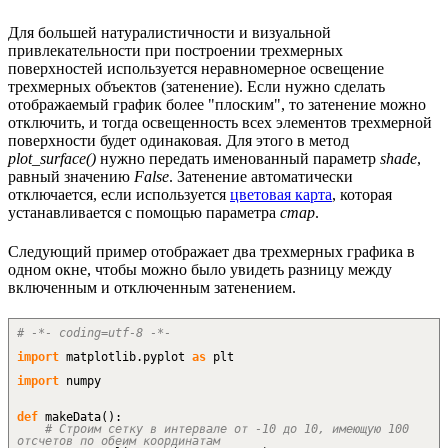
Для большей натуралистичности и визуальной
привлекательности при построении трехмерных
поверхностей используется неравномерное освещение
трехмерных объектов (затенение). Если нужно сделать
отображаемый график более "плоским", то затенение можно
отключить, и тогда освещенность всех элементов трехмерной
поверхности будет одинаковая. Для этого в метод
plot_surface()
нужно передать именованный параметр
shade
,
равный значению
False
. Затенение автоматически
отключается, если используется
цветовая карта
, которая
устанавливается с помощью параметра
cmap
.
Следующий пример отображает два трехмерных графика в
одном окне, чтобы можно было увидеть разницу между
включенным и отключенным затенением.
# -*- coding=utf-8 -*-
import
matplotlib.
pyplot
as
plt
import
numpy
def
makeData
(
)
:
# Строим сетку в интервале от -10 до 10, имеющую 100
отсчетов по обеим координатам