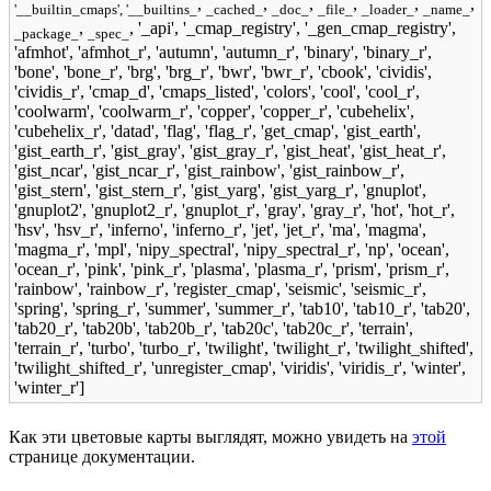
,
,
,
,
,
,
'__builtin_cmaps', '__builtins_
_cached_
_doc_
_file_
_loader_
_name_
,
, '_api', '_cmap_registry', '_gen_cmap_registry',
_package_
_spec_
'afmhot', 'afmhot_r', 'autumn', 'autumn_r', 'binary', 'binary_r',
'bone', 'bone_r', 'brg', 'brg_r', 'bwr', 'bwr_r', 'cbook', 'cividis',
'cividis_r', 'cmap_d', 'cmaps_listed', 'colors', 'cool', 'cool_r',
'coolwarm', 'coolwarm_r', 'copper', 'copper_r', 'cubehelix',
'cubehelix_r', 'datad', 'flag', 'flag_r', 'get_cmap', 'gist_earth',
'gist_earth_r', 'gist_gray', 'gist_gray_r', 'gist_heat', 'gist_heat_r',
'gist_ncar', 'gist_ncar_r', 'gist_rainbow', 'gist_rainbow_r',
'gist_stern', 'gist_stern_r', 'gist_yarg', 'gist_yarg_r', 'gnuplot',
'gnuplot2', 'gnuplot2_r', 'gnuplot_r', 'gray', 'gray_r', 'hot', 'hot_r',
'hsv', 'hsv_r', 'inferno', 'inferno_r', 'jet', 'jet_r', 'ma', 'magma',
'magma_r', 'mpl', 'nipy_spectral', 'nipy_spectral_r', 'np', 'ocean',
'ocean_r', 'pink', 'pink_r', 'plasma', 'plasma_r', 'prism', 'prism_r',
'rainbow', 'rainbow_r', 'register_cmap', 'seismic', 'seismic_r',
'spring', 'spring_r', 'summer', 'summer_r', 'tab10', 'tab10_r', 'tab20',
'tab20_r', 'tab20b', 'tab20b_r', 'tab20c', 'tab20c_r', 'terrain',
'terrain_r', 'turbo', 'turbo_r', 'twilight', 'twilight_r', 'twilight_shifted',
'twilight_shifted_r', 'unregister_cmap', 'viridis', 'viridis_r', 'winter',
'winter_r']
Как эти цветовые карты выглядят, можно увидеть на
этой
странице документации.