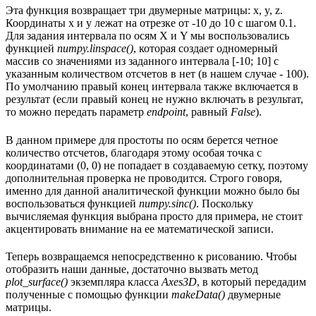
Эта функция возвращает три двумерные матрицы: x, y, z.
Координаты x и y лежат на отрезке от -10 до 10 с шагом 0.1.
Для задания интервала по осям X и Y мы воспользовались
функцией
numpy.linspace()
, которая создает одномерный
массив со значениями из заданного интервала [-10; 10] с
указанным количеством отсчетов в нет (в нашем случае - 100).
По умолчанию правый конец интервала также включается в
результат (если правый конец не нужно включать в результат,
то можно передать параметр
endpoint
, равный
False
).
В данном примере для простоты по осям берется четное
количество отсчетов, благодаря этому особая точка с
координатами (0, 0) не попадает в создаваемую сетку, поэтому
дополнительная проверка не проводится. Строго говоря,
именно для данной аналитической функции можно было бы
воспользоваться функцией
numpy.sinc()
. Поскольку
вычисляемая функция выбрана просто для примера, не стоит
акцентировать внимание на ее математической записи.
Теперь возвращаемся непосредственно к рисованию. Чтобы
отобразить наши данные, достаточно вызвать метод
plot_surface()
экземпляра класса
Axes3D
, в который передадим
полученные с помощью функции
makeData()
двумерные
матрицы.