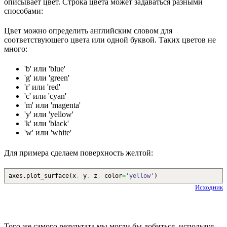
описывает цвет. Строка цвета может задаваться разными
способами:
Цвет можно определить английским словом для
соответствующего цвета или одной буквой. Таких цветов не
много:
'b' или 'blue'
'g' или 'green'
'r' или 'red'
'c' или 'cyan'
'm' или 'magenta'
'y' или 'yellow'
'k' или 'black'
'w' или 'white'
Для примера сделаем поверхность желтой:
axes.
plot_surface
(
x
,
y
,
z
,
color
=
'yellow'
)
Исходник
Того же самого результата мы могли бы добиться, используя