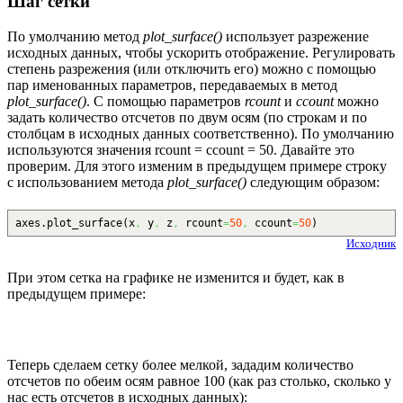
Шаг сетки
По умолчанию метод
plot_surface()
использует разрежение
исходных данных, чтобы ускорить отображение. Регулировать
степень разрежения (или отключить его) можно с помощью
пар именованных параметров, передаваемых в метод
plot_surface()
. С помощью параметров
rcount
и
ccount
можно
задать количество отсчетов по двум осям (по строкам и по
столбцам в исходных данных соответственно). По умолчанию
используются значения rcount = ccount = 50. Давайте это
проверим. Для этого изменим в предыдущем примере строку
с использованием метода
plot_surface()
следующим образом:
axes.
plot_surface
(
x
,
y
,
z
,
rcount
=
50
,
ccount
=
50
)
Исходник
При этом сетка на графике не изменится и будет, как в
предыдущем примере:
Теперь сделаем сетку более мелкой, зададим количество
отсчетов по обеим осям равное 100 (как раз столько, сколько у
нас есть отсчетов в исходных данных):