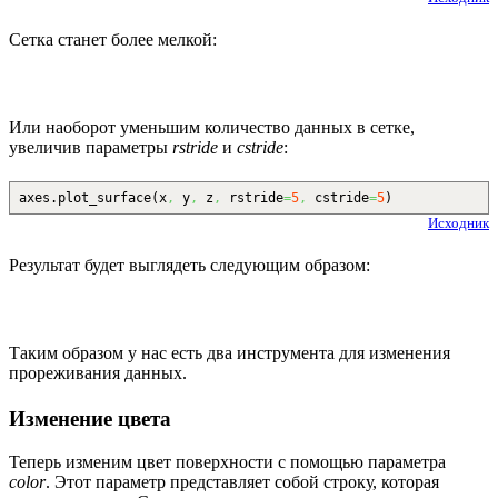
Сетка станет более мелкой:
Или наоборот уменьшим количество данных в сетке,
увеличив параметры
rstride
и
cstride
:
axes.
plot_surface
(
x
,
y
,
z
,
rstride
=
5
,
cstride
=
5
)
Исходник
Результат будет выглядеть следующим образом:
Таким образом у нас есть два инструмента для изменения
прореживания данных.
Изменение цвета
Теперь изменим цвет поверхности с помощью параметра
color
. Этот параметр представляет собой строку, которая