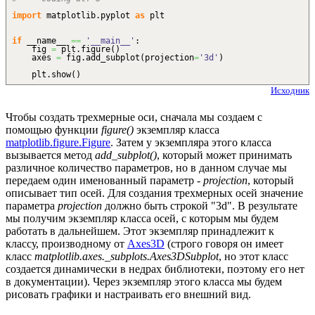
import
matplotlib.
pyplot
as
plt
if
__name__
==
'__main__'
:
fig
=
plt.
figure
(
)
axes
=
fig.
add_subplot
(
projection
=
'3d'
)
plt.
show
(
)
Исходник
Чтобы создать трехмерные оси, сначала мы создаем с
помощью функции
figure()
экземпляр класса
matplotlib.figure.Figure
. Затем у экземпляра этого класса
вызывается метод
add_subplot()
, который может принимать
различное количество параметров, но в данном случае мы
передаем один именованный параметр -
projection
, который
описывает тип осей. Для создания трехмерных осей значение
параметра
projection
должно быть строкой "3d". В результате
мы получим экземпляр класса осей, с которым мы будем
работать в дальнейшем. Этот экземпляр принадлежит к
классу, производному от
Axes3D
(строго говоря он имеет
класс
matplotlib.axes._subplots.Axes3DSubplot
, но этот класс
создается динамически в недрах библиотеки, поэтому его нет
в документации). Через экземпляр этого класса мы будем
рисовать графики и настраивать его внешний вид.