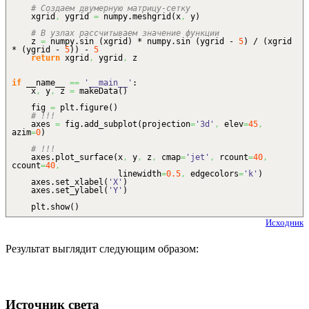
# Создаем двумерную матрицу-сетку
xgrid
,
ygrid
=
numpy.
meshgrid
(
x
,
y
)
# В узлах рассчитываем значение функции
z
=
numpy.
sin
(
xgrid
)
* numpy.
sin
(
ygrid -
5
)
/
(
xgrid
*
(
ygrid -
5
)
)
-
5
return
xgrid
,
ygrid
,
z
if
__name__
==
'__main__'
:
x
,
y
,
z
=
makeData
(
)
fig
=
plt.
figure
(
)
# !!!
axes
=
fig.
add_subplot
(
projection
=
'3d'
,
elev
=
45
,
azim
=
0
)
# !!!
axes.
plot_surface
(
x
,
y
,
z
,
cmap
=
'jet'
,
rcount
=
40
,
ccount
=
40
,
linewidth
=
0.5
,
edgecolors
=
'k'
)
axes.
set_xlabel
(
'X'
)
axes.
set_ylabel
(
'Y'
)
plt.
show
(
)
Исходник
Результат выглядит следующим образом:
Источник света