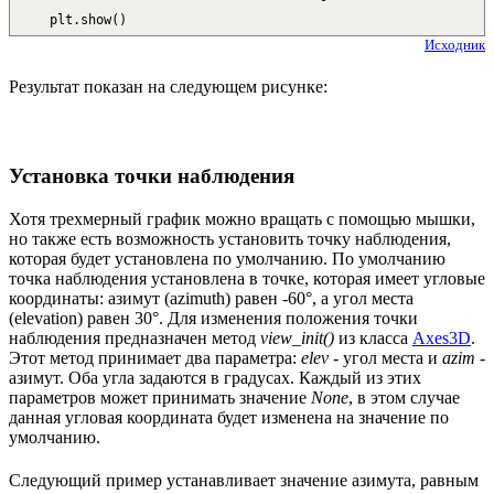
plt.
show
(
)
Исходник
Результат показан на следующем рисунке:
Установка точки наблюдения
Хотя трехмерный график можно вращать с помощью мышки,
но также есть возможность установить точку наблюдения,
которая будет установлена по умолчанию. По умолчанию
точка наблюдения установлена в точке, которая имеет угловые
координаты: азимут (azimuth) равен -60°, а угол места
(elevation) равен 30°. Для изменения положения точки
наблюдения предназначен метод
view_init()
из класса
Axes3D
.
Этот метод принимает два параметра:
elev
- угол места и
azim
-
азимут. Оба угла задаются в градусах. Каждый из этих
параметров может принимать значение
None
, в этом случае
данная угловая координата будет изменена на значение по
умолчанию.
Следующий пример устанавливает значение азимута, равным