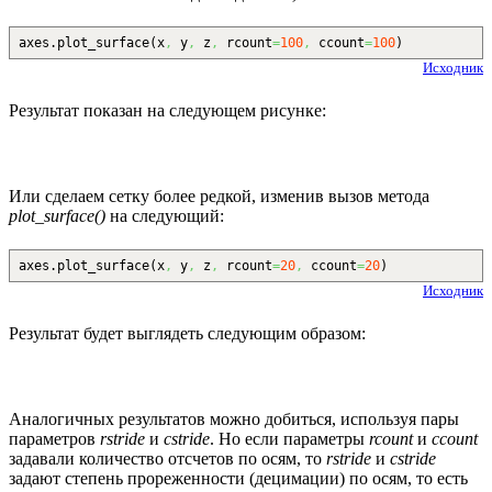
axes.
plot_surface
(
x
,
y
,
z
,
rcount
=
100
,
ccount
=
100
)
Исходник
Результат показан на следующем рисунке:
Или сделаем сетку более редкой, изменив вызов метода
plot_surface()
на следующий:
axes.
plot_surface
(
x
,
y
,
z
,
rcount
=
20
,
ccount
=
20
)
Исходник
Результат будет выглядеть следующим образом:
Аналогичных результатов можно добиться, используя пары
параметров
rstride
и
cstride
. Но если параметры
rcount
и
ccount
задавали количество отсчетов по осям, то
rstride
и
cstride
задают степень прореженности (децимации) по осям, то есть