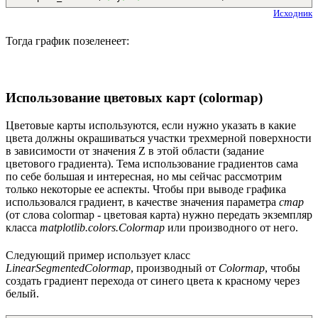
Исходник
Тогда график позеленеет:
Использование цветовых карт (colormap)
Цветовые карты используются, если нужно указать в какие
цвета должны окрашиваться участки трехмерной поверхности
в зависимости от значения Z в этой области (задание
цветового градиента). Тема использование градиентов сама
по себе большая и интересная, но мы сейчас рассмотрим
только некоторые ее аспекты. Чтобы при выводе графика
использовался градиент, в качестве значения параметра
cmap
(от слова colormap - цветовая карта) нужно передать экземпляр
класса
matplotlib.colors.Colormap
или производного от него.
Следующий пример использует класс
LinearSegmentedColormap
, производный от
Colormap
, чтобы
создать градиент перехода от синего цвета к красному через
белый.