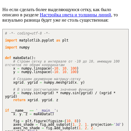
Но если сделать более выделяющуюся сетку, как было
описано в разделе
Настройка цвета и толщины линий
, то
визуально разница будет уже не столь существенная:
# -*- coding=utf-8 -*-
import
matplotlib.
pyplot
as
plt
import
numpy
def
makeData
(
)
:
# Строим сетку в интервале от -10 до 10, имеющую 100
отсчетов по обеим координатам
x
=
numpy.
linspace
(
-
10
,
10
,
100
)
y
=
numpy.
linspace
(
-
10
,
10
,
100
)
# Создаем двумерную матрицу-сетку
xgrid
,
ygrid
=
numpy.
meshgrid
(
x
,
y
)
# В узлах рассчитываем значение функции
z
=
numpy.
sin
(
xgrid
)
* numpy.
sin
(
ygrid
)
/
(
xgrid *
ygrid
)
return
xgrid
,
ygrid
,
z
if
__name__
==
'__main__'
:
x
,
y
,
z
=
makeData
(
)
fig
=
plt.
figure
(
figsize
=
(
10
,
8
)
)
axes_shade
=
fig.
add_subplot
(
1
,
2
,
1
,
projection
=
'3d'
)
axes_no_shade
=
fig.
add_subplot
(
1
,
2
,
2
,