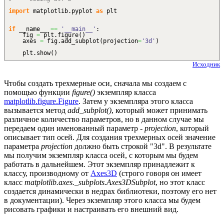
import
matplotlib.
pyplot
as
plt
if
__name__
==
'__main__'
:
fig
=
plt.
figure
(
)
axes
=
fig.
add_subplot
(
projection
=
'3d'
)
plt.
show
(
)
Исходник
Чтобы создать трехмерные оси, сначала мы создаем с
помощью функции
figure()
экземпляр класса
matplotlib.figure.Figure
. Затем у экземпляра этого класса
вызывается метод
add_subplot()
, который может принимать
различное количество параметров, но в данном случае мы
передаем один именованный параметр -
projection
, который
описывает тип осей. Для создания трехмерных осей значение
параметра
projection
должно быть строкой "3d". В результате
мы получим экземпляр класса осей, с которым мы будем
работать в дальнейшем. Этот экземпляр принадлежит к
классу, производному от
Axes3D
(строго говоря он имеет
класс
matplotlib.axes._subplots.Axes3DSubplot
, но этот класс
создается динамически в недрах библиотеки, поэтому его нет
в документации). Через экземпляр этого класса мы будем
рисовать графики и настраивать его внешний вид.