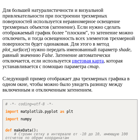
Для большей натуралистичности и визуальной
привлекательности при построении трехмерных
поверхностей используется неравномерное освещение
трехмерных объектов (затенение). Если нужно сделать
отображаемый график более "плоским", то затенение можно
отключить, и тогда освещенность всех элементов трехмерной
поверхности будет одинаковая. Для этого в метод
plot_surface()
нужно передать именованный параметр
shade
,
равный значению
False
. Затенение автоматически
отключается, если используется
цветовая карта
, которая
устанавливается с помощью параметра
cmap
.
Следующий пример отображает два трехмерных графика в
одном окне, чтобы можно было увидеть разницу между
включенным и отключенным затенением.
# -*- coding=utf-8 -*-
import
matplotlib.
pyplot
as
plt
import
numpy
def
makeData
(
)
:
# Строим сетку в интервале от -10 до 10, имеющую 100
отсчетов по обеим координатам