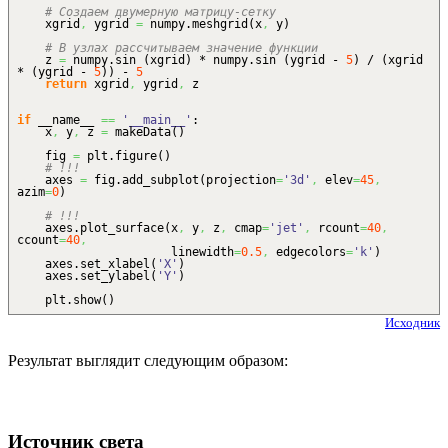
# Создаем двумерную матрицу-сетку
xgrid
,
ygrid
=
numpy.
meshgrid
(
x
,
y
)
# В узлах рассчитываем значение функции
z
=
numpy.
sin
(
xgrid
)
* numpy.
sin
(
ygrid -
5
)
/
(
xgrid
*
(
ygrid -
5
)
)
-
5
return
xgrid
,
ygrid
,
z
if
__name__
==
'__main__'
:
x
,
y
,
z
=
makeData
(
)
fig
=
plt.
figure
(
)
# !!!
axes
=
fig.
add_subplot
(
projection
=
'3d'
,
elev
=
45
,
azim
=
0
)
# !!!
axes.
plot_surface
(
x
,
y
,
z
,
cmap
=
'jet'
,
rcount
=
40
,
ccount
=
40
,
linewidth
=
0.5
,
edgecolors
=
'k'
)
axes.
set_xlabel
(
'X'
)
axes.
set_ylabel
(
'Y'
)
plt.
show
(
)
Исходник
Результат выглядит следующим образом:
Источник света