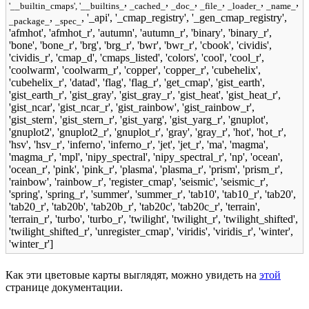
,
,
,
,
,
,
'__builtin_cmaps', '__builtins_
_cached_
_doc_
_file_
_loader_
_name_
,
, '_api', '_cmap_registry', '_gen_cmap_registry',
_package_
_spec_
'afmhot', 'afmhot_r', 'autumn', 'autumn_r', 'binary', 'binary_r',
'bone', 'bone_r', 'brg', 'brg_r', 'bwr', 'bwr_r', 'cbook', 'cividis',
'cividis_r', 'cmap_d', 'cmaps_listed', 'colors', 'cool', 'cool_r',
'coolwarm', 'coolwarm_r', 'copper', 'copper_r', 'cubehelix',
'cubehelix_r', 'datad', 'flag', 'flag_r', 'get_cmap', 'gist_earth',
'gist_earth_r', 'gist_gray', 'gist_gray_r', 'gist_heat', 'gist_heat_r',
'gist_ncar', 'gist_ncar_r', 'gist_rainbow', 'gist_rainbow_r',
'gist_stern', 'gist_stern_r', 'gist_yarg', 'gist_yarg_r', 'gnuplot',
'gnuplot2', 'gnuplot2_r', 'gnuplot_r', 'gray', 'gray_r', 'hot', 'hot_r',
'hsv', 'hsv_r', 'inferno', 'inferno_r', 'jet', 'jet_r', 'ma', 'magma',
'magma_r', 'mpl', 'nipy_spectral', 'nipy_spectral_r', 'np', 'ocean',
'ocean_r', 'pink', 'pink_r', 'plasma', 'plasma_r', 'prism', 'prism_r',
'rainbow', 'rainbow_r', 'register_cmap', 'seismic', 'seismic_r',
'spring', 'spring_r', 'summer', 'summer_r', 'tab10', 'tab10_r', 'tab20',
'tab20_r', 'tab20b', 'tab20b_r', 'tab20c', 'tab20c_r', 'terrain',
'terrain_r', 'turbo', 'turbo_r', 'twilight', 'twilight_r', 'twilight_shifted',
'twilight_shifted_r', 'unregister_cmap', 'viridis', 'viridis_r', 'winter',
'winter_r']
Как эти цветовые карты выглядят, можно увидеть на
этой
странице документации.