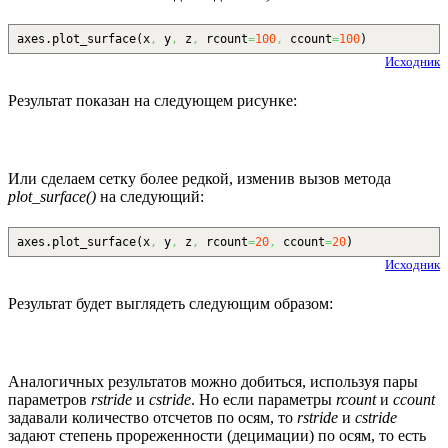
axes.
plot_surface
(
x
,
y
,
z
,
rcount
=
100
,
ccount
=
100
)
Исходник
Результат показан на следующем рисунке:
Или сделаем сетку более редкой, изменив вызов метода
plot_surface()
на следующий:
axes.
plot_surface
(
x
,
y
,
z
,
rcount
=
20
,
ccount
=
20
)
Исходник
Результат будет выглядеть следующим образом:
Аналогичных результатов можно добиться, используя пары
параметров
rstride
и
cstride
. Но если параметры
rcount
и
ccount
задавали количество отсчетов по осям, то
rstride
и
cstride
задают степень прореженности (децимации) по осям, то есть