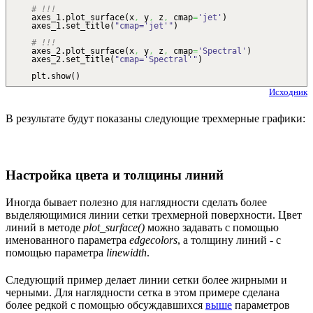
# !!!
axes_1.
plot_surface
(
x
,
y
,
z
,
cmap
=
'jet'
)
axes_1.
set_title
(
"cmap='jet'"
)
# !!!
axes_2.
plot_surface
(
x
,
y
,
z
,
cmap
=
'Spectral'
)
axes_2.
set_title
(
"cmap='Spectral'"
)
plt.
show
(
)
Исходник
В результате будут показаны следующие трехмерные графики:
Настройка цвета и толщины линий
Иногда бывает полезно для наглядности сделать более
выделяющимися линии сетки трехмерной поверхности. Цвет
линий в методе
plot_surface()
можно задавать с помощью
именованного параметра
edgecolors
, а толщину линий - с
помощью параметра
linewidth
.
Следующий пример делает линии сетки более жирными и
черными. Для наглядности сетка в этом примере сделана
более редкой с помощью обсуждавшихся
выше
параметров