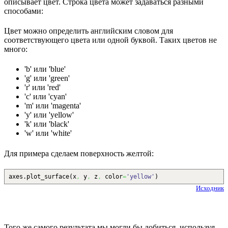
описывает цвет. Строка цвета может задаваться разными
способами:
Цвет можно определить английским словом для
соответствующего цвета или одной буквой. Таких цветов не
много:
'b' или 'blue'
'g' или 'green'
'r' или 'red'
'c' или 'cyan'
'm' или 'magenta'
'y' или 'yellow'
'k' или 'black'
'w' или 'white'
Для примера сделаем поверхность желтой:
axes.
plot_surface
(
x
,
y
,
z
,
color
=
'yellow'
)
Исходник
Того же самого результата мы могли бы добиться, используя