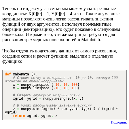
Теперь по индексу узла сетки мы можем узнать реальные
координаты: X[0][0] = 1, Y[0][0] = 4 и т.п. Такие двумерные
матрицы позволяют очень легко рассчитывать значения
функций от двух аргументов, используя поэлементные
операции (векторизацию), это будет показано в следующем
блоке кода. И кроме того, эти же матрицы требуются для
рисования трехмерных поверхностей в Matplotlib.
Чтобы отделить подготовку данных от самого рисования,
создание сетки и расчет функции выделим в отдельную
функцию:
def
makeData
(
)
:
# Строим сетку в интервале от -10 до 10, имеющую 100
отсчетов по обеим координатам
x
=
numpy.
linspace
(
-
10
,
10
,
100
)
y
=
numpy.
linspace
(
-
10
,
10
,
100
)
# Создаем двумерную матрицу-сетку
xgrid
,
ygrid
=
numpy.
meshgrid
(
x
,
y
)
# В узлах рассчитываем значение функции
z
=
numpy.
sin
(
xgrid
)
* numpy.
sin
(
ygrid
)
/
(
xgrid *
ygrid
)
return
xgrid
,
ygrid
,
z
Исходник