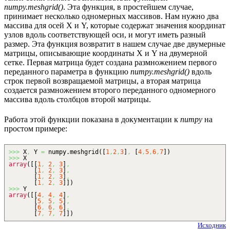
numpy.meshgrid()
. Эта функция, в простейшем случае,
принимает несколько одномерных массивов. Нам нужно два
массива для осей X и Y, которые содержат значения координат
узлов вдоль соответствующей оси, и могут иметь разный
размер. Эта функция возвратит в нашем случае две двумерные
матрицы, описывающие координаты X и Y на двумерной
сетке. Первая матрица будет создана размножением первого
переданного параметра в функцию
numpy.meshgrid()
вдоль
строк первой возвращаемой матрицы, а вторая матрица
создается размножением второго переданного одномерного
массива вдоль столбцов второй матрицы.
Работа этой функции показана в документации к
numpy
на
простом примере:
>>>
X
,
Y
=
numpy.
meshgrid
(
[
1
,
2
,
3
]
,
[
4
,
5
,
6
,
7
]
)
>>>
X
array
(
[
[
1
,
2
,
3
]
,
[
1
,
2
,
3
]
,
[
1
,
2
,
3
]
,
[
1
,
2
,
3
]
]
)
>>>
Y
array
(
[
[
4
,
4
,
4
]
,
[
5
,
5
,
5
]
,
[
6
,
6
,
6
]
,
[
7
,
7
,
7
]
]
)
Исходник