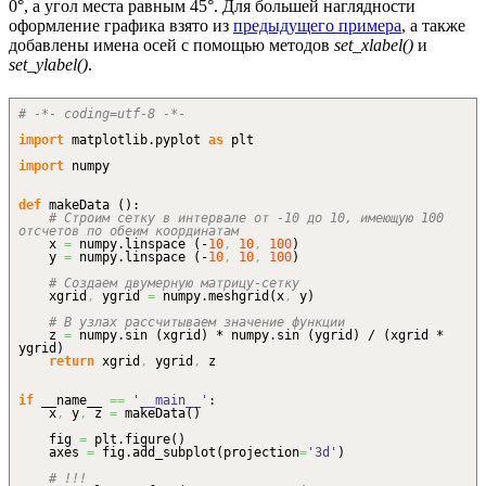
0°, а угол места равным 45°. Для большей наглядности
оформление графика взято из
предыдущего примера
, а также
добавлены имена осей с помощью методов
set_xlabel()
и
set_ylabel()
.
# -*- coding=utf-8 -*-
import
matplotlib.
pyplot
as
plt
import
numpy
def
makeData
(
)
:
# Строим сетку в интервале от -10 до 10, имеющую 100
отсчетов по обеим координатам
x
=
numpy.
linspace
(
-
10
,
10
,
100
)
y
=
numpy.
linspace
(
-
10
,
10
,
100
)
# Создаем двумерную матрицу-сетку
xgrid
,
ygrid
=
numpy.
meshgrid
(
x
,
y
)
# В узлах рассчитываем значение функции
z
=
numpy.
sin
(
xgrid
)
* numpy.
sin
(
ygrid
)
/
(
xgrid *
ygrid
)
return
xgrid
,
ygrid
,
z
if
__name__
==
'__main__'
:
x
,
y
,
z
=
makeData
(
)
fig
=
plt.
figure
(
)
axes
=
fig.
add_subplot
(
projection
=
'3d'
)
# !!!