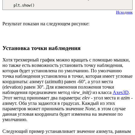
plt.
show
(
)
Исходник
Результат показан на следующем рисунке:
Установка точки наблюдения
Хотя трехмерный график можно вращать с помощью мышки,
но также есть возможность установить точку наблюдения,
которая будет установлена по умолчанию. По умолчанию
точка наблюдения установлена в точке, которая имеет угловые
координаты: азимут (azimuth) равен -60°, а угол места
(elevation) равен 30°. Для изменения положения точки
наблюдения предназначен метод
view_init()
из класса
Axes3D
.
Этот метод принимает два параметра:
elev
- угол места и
azim
-
азимут. Оба угла задаются в градусах. Каждый из этих
параметров может принимать значение
None
, в этом случае
данная угловая координата будет изменена на значение по
умолчанию.
Следующий пример устанавливает значение азимута, равным