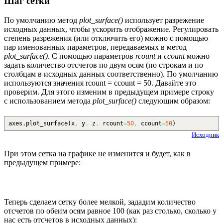
Шаг сетки
По умолчанию метод
plot_surface()
использует разрежение
исходных данных, чтобы ускорить отображение. Регулировать
степень разрежения (или отключить его) можно с помощью
пар именованных параметров, передаваемых в метод
plot_surface()
. С помощью параметров
rcount
и
ccount
можно
задать количество отсчетов по двум осям (по строкам и по
столбцам в исходных данных соответственно). По умолчанию
используются значения rcount = ccount = 50. Давайте это
проверим. Для этого изменим в предыдущем примере строку
с использованием метода
plot_surface()
следующим образом:
axes.
plot_surface
(
x
,
y
,
z
,
rcount
=
50
,
ccount
=
50
)
Исходник
При этом сетка на графике не изменится и будет, как в
предыдущем примере:
Теперь сделаем сетку более мелкой, зададим количество
отсчетов по обеим осям равное 100 (как раз столько, сколько у
нас есть отсчетов в исходных данных):