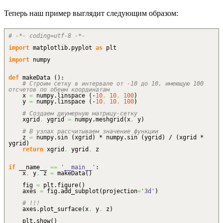
Теперь наш пример выглядит следующим образом:
# -*- coding=utf-8 -*-
import
matplotlib.
pyplot
as
plt
import
numpy
def
makeData
(
)
:
# Строим сетку в интервале от -10 до 10, имеющую 100
отсчетов по обеим координатам
x
=
numpy.
linspace
(
-
10
,
10
,
100
)
y
=
numpy.
linspace
(
-
10
,
10
,
100
)
# Создаем двумерную матрицу-сетку
xgrid
,
ygrid
=
numpy.
meshgrid
(
x
,
y
)
# В узлах рассчитываем значение функции
z
=
numpy.
sin
(
xgrid
)
* numpy.
sin
(
ygrid
)
/
(
xgrid *
ygrid
)
return
xgrid
,
ygrid
,
z
if
__name__
==
'__main__'
:
x
,
y
,
z
=
makeData
(
)
fig
=
plt.
figure
(
)
axes
=
fig.
add_subplot
(
projection
=
'3d'
)
# !!!
axes.
plot_surface
(
x
,
y
,
z
)
plt.
show
(
)