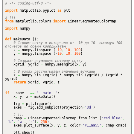
# -*- coding=utf-8 -*-
import
matplotlib.
pyplot
as
plt
# !!!
from
matplotlib.
colors
import
LinearSegmentedColormap
import
numpy
def
makeData
(
)
:
# Строим сетку в интервале от -10 до 10, имеющую 100
отсчетов по обеим координатам
x
=
numpy.
linspace
(
-
10
,
10
,
100
)
y
=
numpy.
linspace
(
-
10
,
10
,
100
)
# Создаем двумерную матрицу-сетку
xgrid
,
ygrid
=
numpy.
meshgrid
(
x
,
y
)
# В узлах рассчитываем значение функции
z
=
numpy.
sin
(
xgrid
)
* numpy.
sin
(
ygrid
)
/
(
xgrid *
ygrid
)
return
xgrid
,
ygrid
,
z
if
__name__
==
'__main__'
:
x
,
y
,
z
=
makeData
(
)
fig
=
plt.
figure
(
)
axes
=
fig.
add_subplot
(
projection
=
'3d'
)
# !!!
cmap
=
LinearSegmentedColormap.
from_list
(
'red_blue'
,
[
'b'
,
'w'
,
'r'
]
,
256
)
axes.
plot_surface
(
x
,
y
,
z
,
color
=
'#11aa55'
,
cmap
=
cmap
)
plt.
show
(
)