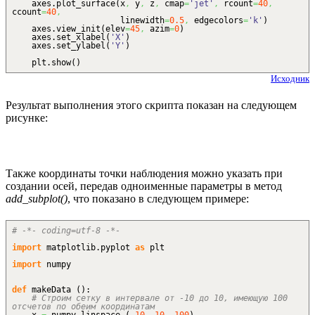
axes.
plot_surface
(
x
,
y
,
z
,
cmap
=
'jet'
,
rcount
=
40
,
ccount
=
40
,
linewidth
=
0.5
,
edgecolors
=
'k'
)
axes.
view_init
(
elev
=
45
,
azim
=
0
)
axes.
set_xlabel
(
'X'
)
axes.
set_ylabel
(
'Y'
)
plt.
show
(
)
Исходник
Результат выполнения этого скрипта показан на следующем
рисунке:
Также координаты точки наблюдения можно указать при
создании осей, передав одноименные параметры в метод
add_subplot()
, что показано в следующем примере:
# -*- coding=utf-8 -*-
import
matplotlib.
pyplot
as
plt
import
numpy
def
makeData
(
)
:
# Строим сетку в интервале от -10 до 10, имеющую 100
отсчетов по обеим координатам