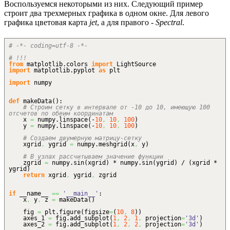
Воспользуемся некоторыми из них. Следующий пример
строит два трехмерных графика в одном окне. Для левого
графика цветовая карта
jet
, а для правого -
Spectral
.
# -*- coding=utf-8 -*-
# !!!
from
matplotlib.
colors
import
LightSource
import
matplotlib.
pyplot
as
plt
import
numpy
def
makeData
(
)
:
# Строим сетку в интервале от -10 до 10, имеющую 100
отсчетов по обеим координатам
x
=
numpy.
linspace
(
-
10
,
10
,
100
)
y
=
numpy.
linspace
(
-
10
,
10
,
100
)
# Создаем двумерную матрицу-сетку
xgrid
,
ygrid
=
numpy.
meshgrid
(
x
,
y
)
# В узлах рассчитываем значение функции
zgrid
=
numpy.
sin
(
xgrid
)
* numpy.
sin
(
ygrid
)
/
(
xgrid *
ygrid
)
return
xgrid
,
ygrid
,
zgrid
if
__name__
==
'__main__'
:
x
,
y
,
z
=
makeData
(
)
fig
=
plt.
figure
(
figsize
=
(
10
,
8
)
)
axes_1
=
fig.
add_subplot
(
1
,
2
,
1
,
projection
=
'3d'
)
axes_2
=
fig.
add_subplot
(
1
,
2
,
2
,
projection
=
'3d'
)