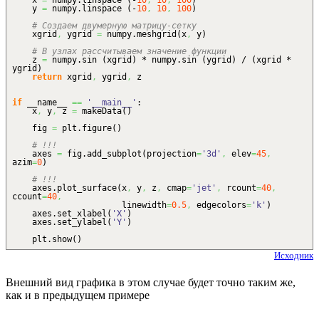
x
=
numpy.
linspace
(
-
10
,
10
,
100
)
y
=
numpy.
linspace
(
-
10
,
10
,
100
)
# Создаем двумерную матрицу-сетку
xgrid
,
ygrid
=
numpy.
meshgrid
(
x
,
y
)
# В узлах рассчитываем значение функции
z
=
numpy.
sin
(
xgrid
)
* numpy.
sin
(
ygrid
)
/
(
xgrid *
ygrid
)
return
xgrid
,
ygrid
,
z
if
__name__
==
'__main__'
:
x
,
y
,
z
=
makeData
(
)
fig
=
plt.
figure
(
)
# !!!
axes
=
fig.
add_subplot
(
projection
=
'3d'
,
elev
=
45
,
azim
=
0
)
# !!!
axes.
plot_surface
(
x
,
y
,
z
,
cmap
=
'jet'
,
rcount
=
40
,
ccount
=
40
,
linewidth
=
0.5
,
edgecolors
=
'k'
)
axes.
set_xlabel
(
'X'
)
axes.
set_ylabel
(
'Y'
)
plt.
show
(
)
Исходник
Внешний вид графика в этом случае будет точно таким же,
как и в предыдущем примере