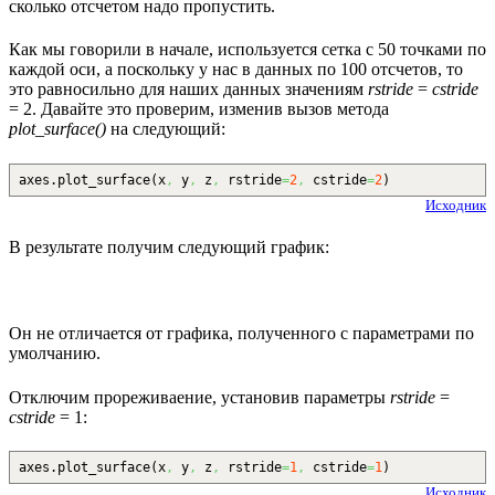
сколько отсчетом надо пропустить.
Как мы говорили в начале, используется сетка с 50 точками по
каждой оси, а поскольку у нас в данных по 100 отсчетов, то
это равносильно для наших данных значениям
rstride
=
cstride
= 2. Давайте это проверим, изменив вызов метода
plot_surface()
на следующий:
axes.
plot_surface
(
x
,
y
,
z
,
rstride
=
2
,
cstride
=
2
)
Исходник
В результате получим следующий график:
Он не отличается от графика, полученного с параметрами по
умолчанию.
Отключим прореживаение, установив параметры
rstride
=
cstride
= 1:
axes.
plot_surface
(
x
,
y
,
z
,
rstride
=
1
,
cstride
=
1
)
Исходник