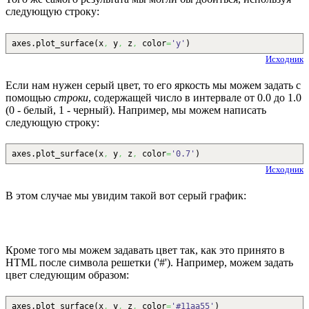
следующую строку:
axes.
plot_surface
(
x
,
y
,
z
,
color
=
'y'
)
Исходник
Если нам нужен серый цвет, то его яркость мы можем задать с
помощью
строки
, содержащей число в интервале от 0.0 до 1.0
(0 - белый, 1 - черный). Например, мы можем написать
следующую строку:
axes.
plot_surface
(
x
,
y
,
z
,
color
=
'0.7'
)
Исходник
В этом случае мы увидим такой вот серый график:
Кроме того мы можем задавать цвет так, как это принято в
HTML после символа решетки ('#'). Например, можем задать
цвет следующим образом:
axes.
plot_surface
(
x
,
y
,
z
,
color
=
'#11aa55'
)