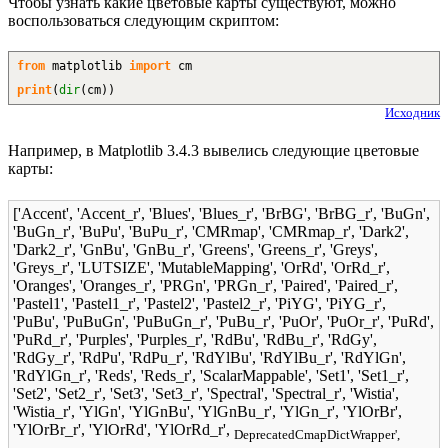
Чтобы узнать какие цветовые карты существуют, можно
воспользоваться следующим скриптом:
from
matplotlib
import
cm
print
(
dir
(
cm
)
)
Исходник
Например, в Matplotlib 3.4.3 вывелись следующие цветовые
карты:
['Accent', 'Accent_r', 'Blues', 'Blues_r', 'BrBG', 'BrBG_r', 'BuGn',
'BuGn_r', 'BuPu', 'BuPu_r', 'CMRmap', 'CMRmap_r', 'Dark2',
'Dark2_r', 'GnBu', 'GnBu_r', 'Greens', 'Greens_r', 'Greys',
'Greys_r', 'LUTSIZE', 'MutableMapping', 'OrRd', 'OrRd_r',
'Oranges', 'Oranges_r', 'PRGn', 'PRGn_r', 'Paired', 'Paired_r',
'Pastel1', 'Pastel1_r', 'Pastel2', 'Pastel2_r', 'PiYG', 'PiYG_r',
'PuBu', 'PuBuGn', 'PuBuGn_r', 'PuBu_r', 'PuOr', 'PuOr_r', 'PuRd',
'PuRd_r', 'Purples', 'Purples_r', 'RdBu', 'RdBu_r', 'RdGy',
'RdGy_r', 'RdPu', 'RdPu_r', 'RdYlBu', 'RdYlBu_r', 'RdYlGn',
'RdYlGn_r', 'Reds', 'Reds_r', 'ScalarMappable', 'Set1', 'Set1_r',
'Set2', 'Set2_r', 'Set3', 'Set3_r', 'Spectral', 'Spectral_r', 'Wistia',
'Wistia_r', 'YlGn', 'YlGnBu', 'YlGnBu_r', 'YlGn_r', 'YlOrBr',
'YlOrBr_r', 'YlOrRd', 'YlOrRd_r',
DeprecatedCmapDictWrapper',