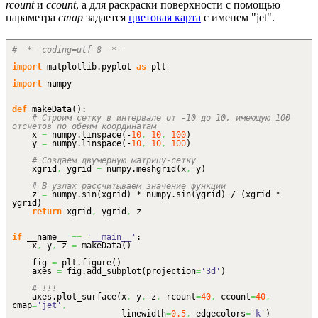
rcount
и
ccount
, а для раскраски поверхности с помощью
параметра
cmap
задается
цветовая карта
с именем "jet".
# -*- coding=utf-8 -*-
import
matplotlib.
pyplot
as
plt
import
numpy
def
makeData
(
)
:
# Строим сетку в интервале от -10 до 10, имеющую 100
отсчетов по обеим координатам
x
=
numpy.
linspace
(
-
10
,
10
,
100
)
y
=
numpy.
linspace
(
-
10
,
10
,
100
)
# Создаем двумерную матрицу-сетку
xgrid
,
ygrid
=
numpy.
meshgrid
(
x
,
y
)
# В узлах рассчитываем значение функции
z
=
numpy.
sin
(
xgrid
)
* numpy.
sin
(
ygrid
)
/
(
xgrid *
ygrid
)
return
xgrid
,
ygrid
,
z
if
__name__
==
'__main__'
:
x
,
y
,
z
=
makeData
(
)
fig
=
plt.
figure
(
)
axes
=
fig.
add_subplot
(
projection
=
'3d'
)
# !!!
axes.
plot_surface
(
x
,
y
,
z
,
rcount
=
40
,
ccount
=
40
,
cmap
=
'jet'
,
linewidth
=
0.5
,
edgecolors
=
'k'
)