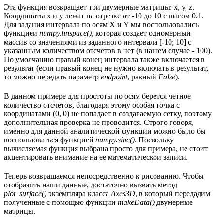
Эта функция возвращает три двумерные матрицы: x, y, z.
Координаты x и y лежат на отрезке от -10 до 10 с шагом 0.1.
Для задания интервала по осям X и Y мы воспользовались
функцией
numpy.linspace()
, которая создает одномерный
массив со значениями из заданного интервала [-10; 10] с
указанным количеством отсчетов в нет (в нашем случае - 100).
По умолчанию правый конец интервала также включается в
результат (если правый конец не нужно включать в результат,
то можно передать параметр
endpoint
, равный
False
).
В данном примере для простоты по осям берется четное
количество отсчетов, благодаря этому особая точка с
координатами (0, 0) не попадает в создаваемую сетку, поэтому
дополнительная проверка не проводится. Строго говоря,
именно для данной аналитической функции можно было бы
воспользоваться функцией
numpy.sinc()
. Поскольку
вычисляемая функция выбрана просто для примера, не стоит
акцентировать внимание на ее математической записи.
Теперь возвращаемся непосредственно к рисованию. Чтобы
отобразить наши данные, достаточно вызвать метод
plot_surface()
экземпляра класса
Axes3D
, в который передадим
полученные с помощью функции
makeData()
двумерные
матрицы.