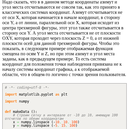
Надо сказать, что в в данном методе координаты азимут и
угол места отсчитываются не совсем так, как это принято в
классических системах координат. Азимут отсчитывается не
от оси X, которая начинается в начале координат, в сторону
оси Y, а от линии, параллельной оси X, которая исходит из
центра трехмерной фигуры, этот угол также отсчитывается в
сторону оси Y. А угол места отсчитывается не от плоскости
OXY, которая проходит через плоскость Z = 0, а от нижней
плоскости осей для данной трехмерной фигуры. Чтобы это
показать, в следующем примере отображаемая функция
смещена по осям Y и Z, но при этом азимут и угол места
заданы, как в предыдущем примере. То есть система
координат для положения точки наблюдения привязана не к
началу системы координат графика, а к отображаемой
области, что в общем-то логично с точки зрения пользователя.
# -*- coding=utf-8 -*-
import
matplotlib.
pyplot
as
plt
import
numpy
def
makeData
(
)
:
# Строим сетку в интервале от -10 до 10, имеющую 100
отсчетов по обеим координатам
x
=
numpy.
linspace
(
-
10
,
10
,
100
)
y
=
numpy.
linspace
(
-
5
,
15
,
100
)