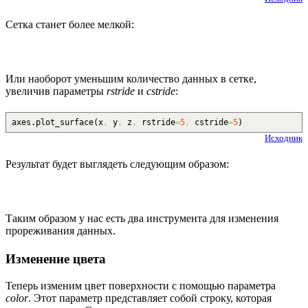
Сетка станет более мелкой:
Или наоборот уменьшим количество данных в сетке,
увеличив параметры
rstride
и
cstride
:
axes.
plot_surface
(
x
,
y
,
z
,
rstride
=
5
,
cstride
=
5
)
Исходник
Результат будет выглядеть следующим образом:
Таким образом у нас есть два инструмента для изменения
прореживания данных.
Изменение цвета
Теперь изменим цвет поверхности с помощью параметра
color
. Этот параметр представляет собой строку, которая