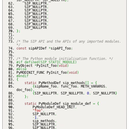
SIP_NULLPTR
,
SIP_NULLPTR
}
,
SIP_NULLPTR
,
SIP_NULLPTR
,
SIP_NULLPTR
,
SIP_NULLPTR
,
SIP_NULLPTR
,
SIP_NULLPTR
,
SIP_NULLPTR
,
SIP_NULLPTR
}
;
/* The SIP API and the APIs of any imported modules.
*/
const
sipAPIDef
*
sipAPI_foo
;
/* The Python module initialisation function. */
#if defined(SIP_STATIC_MODULE)
PyObject
*
PyInit_foo
(
void
)
#else
PyMODINIT_FUNC PyInit_foo
(
void
)
#endif
{
static
PyMethodDef sip_methods
[
]
=
{
{
sipName_foo
,
func_foo
,
METH_VARARGS
,
doc_foo
}
,
{
SIP_NULLPTR
,
SIP_NULLPTR
,
0
,
SIP_NULLPTR
}
}
;
static
PyModuleDef sip_module_def
=
{
PyModuleDef_HEAD_INIT
,
"foo"
,
SIP_NULLPTR
,
-
1
,
sip_methods
,
SIP_NULLPTR
,
SIP_NULLPTR
,