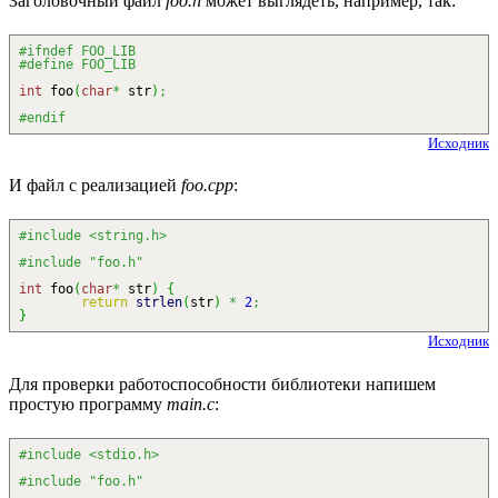
Заголовочный файл
foo.h
может выглядеть, например, так:
#ifndef FOO_LIB
#define FOO_LIB
int
foo
(
char
*
str
)
;
#endif
Исходник
И файл с реализацией
foo.cpp
:
#include <string.h>
#include "foo.h"
int
foo
(
char
*
str
)
{
return
strlen
(
str
)
*
2
;
}
Исходник
Для проверки работоспособности библиотеки напишем
простую программу
main.c
:
#include <stdio.h>
#include "foo.h"