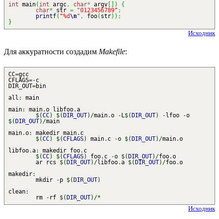
int
main
(
int
argc
,
char
*
argv
[
]
)
{
char
*
str
=
"0123456789"
;
printf
(
"%d
\n
"
,
foo
(
str
)
)
;
}
Исходник
Для аккуратности создадим
Makefile
:
CC
=
gcc
CFLAGS
=-
c
DIR_OUT
=
bin
all
:
main
main
:
main
.
o libfoo
.
a
$
(
CC
)
$
(
DIR_OUT
)
/
main
.
o
-
L
$
(
DIR_OUT
)
-
lfoo
-
o
$
(
DIR_OUT
)
/
main
main
.
o
:
makedir main
.
c
$
(
CC
)
$
(
CFLAGS
)
main
.
c
-
o
$
(
DIR_OUT
)
/
main
.
o
libfoo
.
a
:
makedir foo
.
c
$
(
CC
)
$
(
CFLAGS
)
foo
.
c
-
o
$
(
DIR_OUT
)
/
foo
.
o
ar rcs
$
(
DIR_OUT
)
/
libfoo
.
a
$
(
DIR_OUT
)
/
foo
.
o
makedir
:
mkdir
-
p
$
(
DIR_OUT
)
clean
:
rm
-
rf
$
(
DIR_OUT
)
/*
Исходник