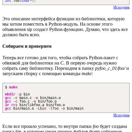
int
foo
(
char
*
)
;
Исходник
Это описание интерфейса функции из библиотеки, которую
мы хотим поместить в Python-модуль. На основе этого
объявления sip создаст Python-функцию. Думаю, что здесь все
должно быть ясно.
Собираем и проверяем
Теперь все готово для того, чтобы собрать Python-пакет с
обвязкой для библиотеки на C. В первую очередь нужно
собрать саму библиотеку. Переходим в папку
pyfoo_c_01/foo/
и
запускаем сборку с помощью команды
make
:
$
make
mkdir
-p
bin
gcc
-c
main.c
-o
bin
/
main.o
gcc
-c
foo.c
-o
bin
/
foo.o
ar
rcs
bin
/
libfoo.a bin
/
foo.o
gcc
bin
/
main.o
-Lbin
-lfoo
-o
bin
/
main
Исходник
Если все прошло успешно, то внутри папки
foo
будет создана
папка
bin
, в котором среди прочих файлов будет собранная