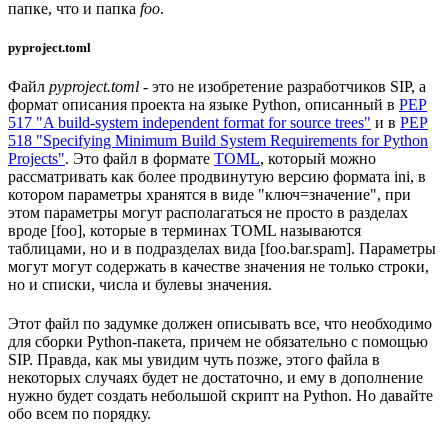
папке, что и папка
foo
.
pyproject.toml
Файл
pyproject.toml
- это не изобретение разработчиков SIP, а
формат описания проекта на языке Python, описанный в
PEP
517 "A build-system independent format for source trees"
и в
PEP
518 "Specifying Minimum Build System Requirements for Python
Projects"
. Это файл в формате
TOML
, который можно
рассматривать как более продвинутую версию формата ini, в
котором параметры хранятся в виде "ключ=значение", при
этом параметры могут располагаться не просто в разделах
вроде [foo], которые в терминах TOML называются
таблицами, но и в подразделах вида [foo.bar.spam]. Параметры
могут могут содержать в качестве значения не только строки,
но и списки, числа и булевы значения.
Этот файл по задумке должен описывать все, что необходимо
для сборки Python-пакета, причем не обязательно с помощью
SIP. Правда, как мы увидим чуть позже, этого файла в
некоторых случаях будет не достаточно, и ему в дополнение
нужно будет создать небольшой скрипт на Python. Но давайте
обо всем по порядку.