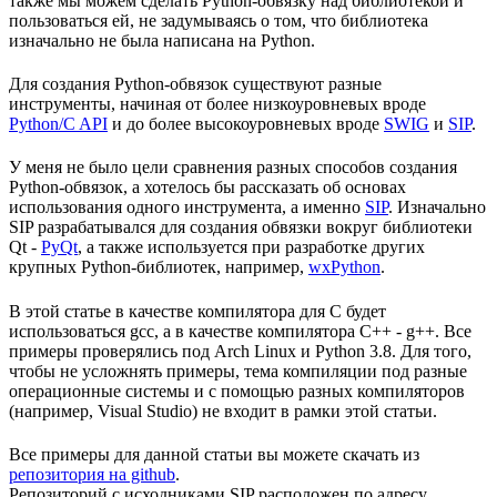
также мы можем сделать Python-обвязку над библиотекой и
пользоваться ей, не задумываясь о том, что библиотека
изначально не была написана на Python.
Для создания Python-обвязок существуют разные
инструменты, начиная от более низкоуровневых вроде
Python/C API
и до более высокоуровневых вроде
SWIG
и
SIP
.
У меня не было цели сравнения разных способов создания
Python-обвязок, а хотелось бы рассказать об основах
использования одного инструмента, а именно
SIP
. Изначально
SIP разрабатывался для создания обвязки вокруг библиотеки
Qt -
PyQt
, а также используется при разработке других
крупных Python-библиотек, например,
wxPython
.
В этой статье в качестве компилятора для C будет
использоваться gcc, а в качестве компилятора C++ - g++. Все
примеры проверялись под Arch Linux и Python 3.8. Для того,
чтобы не усложнять примеры, тема компиляции под разные
операционные системы и с помощью разных компиляторов
(например, Visual Studio) не входит в рамки этой статьи.
Все примеры для данной статьи вы можете скачать из
репозитория на github
.
Репозиторий с исходниками SIP расположен по адресу