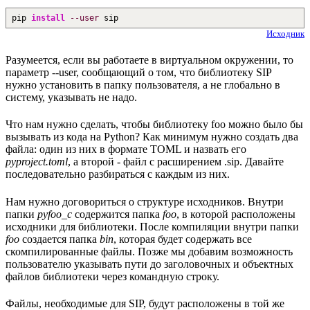
pip
install
--user
sip
Исходник
Разумеется, если вы работаете в виртуальном окружении, то
параметр --user, сообщающий о том, что библиотеку SIP
нужно установить в папку пользователя, а не глобально в
систему, указывать не надо.
Что нам нужно сделать, чтобы библиотеку foo можно было бы
вызывать из кода на Python? Как минимум нужно создать два
файла: один из них в формате TOML и назвать его
pyproject.toml
, а второй - файл с расширением .sip. Давайте
последовательно разбираться с каждым из них.
Нам нужно договориться о структуре исходников. Внутри
папки
pyfoo_c
содержится папка
foo
, в которой расположены
исходники для библиотеки. После компиляции внутри папки
foo
создается папка
bin
, которая будет содержать все
скомпилированные файлы. Позже мы добавим возможность
пользователю указывать пути до заголовочных и объектных
файлов библиотеки через командную строку.
Файлы, необходимые для SIP, будут расположены в той же