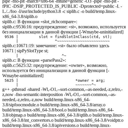
pipe -fno-plt -march=x86-64 -mtune=generic -O3 -pipe -fno-plt -
fPIC -DSIP_PROTECTED_IS_PUBLIC -Dprotected=public -I. -
I../../foo -I/usr/include/python3.8 -c siplib.c -o build/temp.linux-
x86_64-3.8/siplib.o
siplib.c: В функции «slot_richcompare»:
siplib.c:9536:16: предупреждение: «st», возможно, используется
без инициализации в данной функции [-Wmaybe-uninitialized]
 9536 |         slot = findSlotInClass(ctd, st);

siplib.c:10671:19: замечание: «st» было объявлено здесь
10671 | sipPySlotType st;
siplib.c: В функции «parsePass2»:
siplib.c:5625:32: предупреждение: «owner», возможно,
используется без инициализации в данной функции [-
Wmaybe-uninitialized]
 5625 |                         *owner = arg;

g++ -pthread -shared -Wl,-O1,--sort-common,--as-needed,-z,relro,-
z,now -fno-semantic-interposition -Wl,-O1,--sort-common,--as-
needed,-z,relro,-z,now build/temp.linux-x86_64-
3.8/sipfoocmodule.o build/temp.linux-x86_64-3.8/array.o
build/temp.linux-x86_64-3.8/bool.o build/temp.linux-x86_64-
3.8/objmap.o build/temp.linux-x86_64-3.8/qtlib.o build/temp.linux-
x86_64-3.8/int_convertors.o build/temp.linux-x86_64-3.8/voidptr.o
build/temp.linux-x86_64-3.8/apiversions.o build/temp.linux-