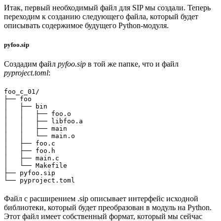
Итак, первый необходимый файл для SIP мы создали. Теперь
переходим к созданию следующего файла, который будет
описывать содержимое будущего Python-модуля.
pyfoo.sip
Создадим файл
pyfoo.sip
в той же папке, что и файл
pyproject.toml
:
foo_c_01/

├── foo

│   ├── bin

│   │   ├── foo.o

│   │   ├── libfoo.a

│   │   ├── main

│   │   └── main.o

│   ├── foo.c

│   ├── foo.h

│   ├── main.c

│   └── Makefile

├── pyfoo.sip

Файл с расширением .sip описывает интерфейс исходной
библиотеки, который будет преобразован в модуль на Python.
Этот файл имеет собственный формат, который мы сейчас