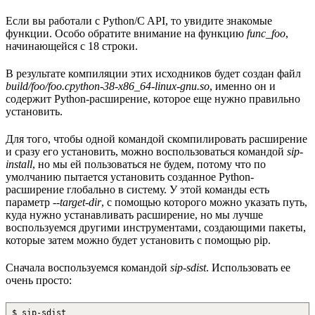
Если вы работали с Python/C API, то увидите знакомые
функции. Особо обратите внимание на функцию
func_foo
,
начинающейся с 18 строки.
В результате компиляции этих исходников будет создан файл
build/foo/foo.cpython-38-x86_64-linux-gnu.so
, именно он и
содержит Python-расширение, которое еще нужно правильно
установить.
Для того, чтобы одной командой скомпилировать расширение
и сразу его установить, можно воспользоваться командой
sip-
install
, но мы ей пользоваться не будем, потому что по
умолчанию пытается установить созданное Python-
расширение глобально в систему. У этой команды есть
параметр
--target-dir
, с помощью которого можно указать путь,
куда нужно устанавливать расширение, но мы лучше
воспользуемся другими инструментами, создающими пакеты,
которые затем можно будет установить с помощью pip.
Сначала воспользуемся командой
sip-sdist
. Использовать ее
очень просто:
$ sip-sdist