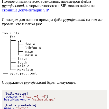
Полное описание всех возможных параметров файла
pyproject.toml
, которые относятся к SIP, можно найти на
странице документации SIP
.
Создадим для нашего примера файл
pyproject.toml
на том же
уровне, что и папка
foo
:
foo_c_01/

├── foo

│   ├── bin

│   │   ├── foo.o

│   │   ├── libfoo.a

│   │   ├── main

│   │   └── main.o

│   ├── foo.c

│   ├── foo.h

│   ├── main.c

│   └── Makefile

Содержимое
pyproject.toml
будет следующее:
[
build-system
]
requires
=
[
"sip >=5, <6"
]
build-backend
=
"sipbuild.api"
[
tool.sip.metadata
]
name
=
"pyfoo"