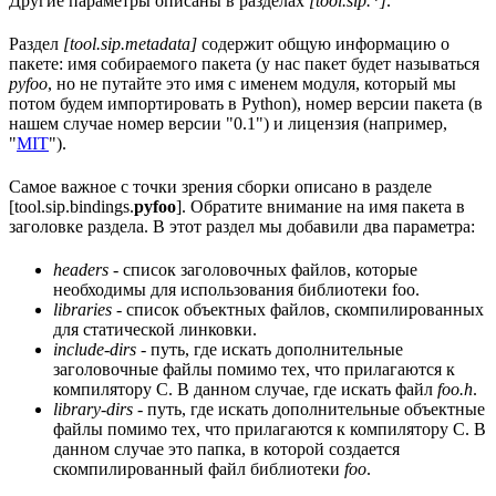
Другие параметры описаны в разделах
[tool.sip.*]
.
Раздел
[tool.sip.metadata]
содержит общую информацию о
пакете: имя собираемого пакета (у нас пакет будет называться
pyfoo
, но не путайте это имя с именем модуля, который мы
потом будем импортировать в Python), номер версии пакета (в
нашем случае номер версии "0.1") и лицензия (например,
"
MIT
").
Самое важное с точки зрения сборки описано в разделе
[tool.sip.bindings.
pyfoo
]. Обратите внимание на имя пакета в
заголовке раздела. В этот раздел мы добавили два параметра:
headers
- список заголовочных файлов, которые
необходимы для использования библиотеки foo.
libraries
- список объектных файлов, скомпилированных
для статической линковки.
include-dirs
- путь, где искать дополнительные
заголовочные файлы помимо тех, что прилагаются к
компилятору C. В данном случае, где искать файл
foo.h
.
library-dirs
- путь, где искать дополнительные объектные
файлы помимо тех, что прилагаются к компилятору C. В
данном случае это папка, в которой создается
скомпилированный файл библиотеки
foo
.