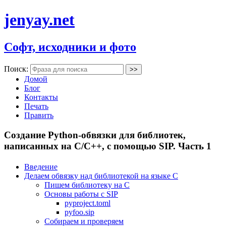
jenyay.net
Софт, исходники и фото
Поиск:
Домой
Блог
Контакты
Печать
Править
Создание Python-обвязки для библиотек,
написанных на C/C++, с помощью SIP. Часть 1
Введение
Делаем обвязку над библиотекой на языке C
Пишем библиотеку на C
Основы работы с SIP
pyproject.toml
pyfoo.sip
Собираем и проверяем