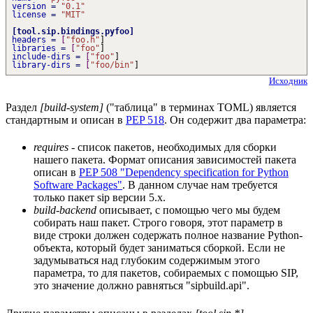
version
=
"0.1"
license
=
"MIT"
[
tool.sip.bindings.pyfoo
]
headers
=
[
"foo.h"
]
libraries
=
[
"foo"
]
include-dirs
=
[
"foo"
]
library-dirs
=
[
"foo/bin"
]
Исходник
Раздел
[build-system]
("таблица" в терминах TOML) является
стандартным и описан в
PEP 518
. Он содержит два параметра:
requires
- список пакетов, необходимых для сборки
нашего пакета. Формат описания зависимостей пакета
описан в
PEP 508 "Dependency specification for Python
Software Packages"
. В данном случае нам требуется
только пакет sip версии 5.x.
build-backend
описывает, с помощью чего мы будем
собирать наш пакет. Строго говоря, этот параметр в
виде строки должен содержать полное название Python-
объекта, который будет заниматься сборкой. Если не
задумываться над глубоким содержимым этого
параметра, то для пакетов, собираемых с помощью SIP,
это значение должно равняться "sipbuild.api".