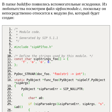
В папке
build/foo
появились вспомогательные исходники. Из
любопытства посмотрим файл
sipfoocmodule.c
, поскольку он
непосредственно относится к модулю
foo
, который будет
создан:
/*
* Module code.
*
* Generated by SIP 5.1.1
*/
#include "sipAPIfoo.h"
/* Define the strings used by this module. */
const
char
sipStrings_foo
[
]
=
{
'f'
,
'o'
,
'o'
,
0
,
}
;
PyDoc_STRVAR
(
doc_foo
,
"foo(str) -> int"
)
;
static
PyObject
*
func_foo
(
PyObject
*
sipSelf
,
PyObject
*
sipArgs
)
{
PyObject
*
sipParseErr
=
SIP_NULLPTR
;
{
char
*
a0
;
if
(
sipParseArgs
(
&
sipParseErr
,
sipArgs
,
"s"
,
&
a0
)
)
{