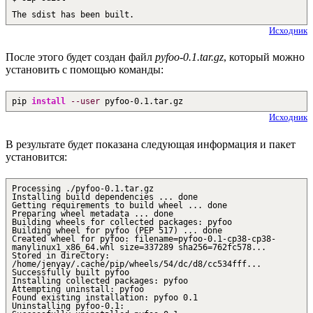
The sdist has been built.
Исходник
После этого будет создан файл
pyfoo-0.1.tar.gz
, который можно
установить с помощью команды:
pip
install
--user
pyfoo-
0.1
.tar.gz
Исходник
В результате будет показана следующая информация и пакет
установится:
Processing ./pyfoo-0.1.tar.gz
Installing build dependencies ... done
Getting requirements to build wheel ... done
Preparing wheel metadata ... done
Building wheels for collected packages: pyfoo
Building wheel for pyfoo (PEP 517) ... done
Created wheel for pyfoo: filename=pyfoo-0.1-cp38-cp38-
manylinux1_x86_64.whl size=337289 sha256=762fc578...
Stored in directory:
/home/jenyay/.cache/pip/wheels/54/dc/d8/cc534fff...
Successfully built pyfoo
Installing collected packages: pyfoo
Attempting uninstall: pyfoo
Found existing installation: pyfoo 0.1
Uninstalling pyfoo-0.1: