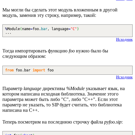
Мы могли бы сделать этот модуль вложенным в другой
модуль, заменив эту строку, например, такой:
%
Module
(
name
=
foo.
bar
, language
=
"C"
)
...
Исходник
Тогда импортировать функцию
foo
нужно было бы
следующим образом:
from
foo.
bar
import
foo
Исходник
Параметр
language
директивы
%Module
указывает язык, на
котором написана исходная библиотека. Значение этого
параметра может быть либо "C", либо "C++". Если этот
параметр не указать, то SIP будет считать, что библиотека
написана на C++.
Теперь посмотрим на последнюю строчку файла
pyfoo.sip
: