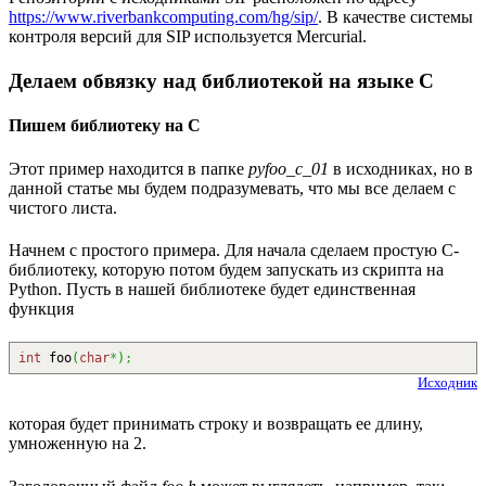
https://www.riverbankcomputing.com/hg/sip/
. В качестве системы
контроля версий для SIP используется Mercurial.
Делаем обвязку над библиотекой на языке C
Пишем библиотеку на C
Этот пример находится в папке
pyfoo_c_01
в исходниках, но в
данной статье мы будем подразумевать, что мы все делаем с
чистого листа.
Начнем с простого примера. Для начала сделаем простую C-
библиотеку, которую потом будем запускать из скрипта на
Python. Пусть в нашей библиотеке будет единственная
функция
int
foo
(
char
*
)
;
Исходник
которая будет принимать строку и возвращать ее длину,
умноженную на 2.