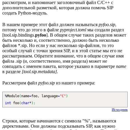
рассмотрим, и напоминает заголовочный файл C/C++ с
дополнительной разметкой, которая должна помочь SIP
создать Python-модуль.
В нашем примере этот файл должен называться
pyfoo.sip
,
потому что до этого в файле
pyproject.toml
мы создали раздел
[tool.sip.bindings.
pyfoo
]. В общем случае таких разделов может
быть несколько и, соответственно, должно быть несколько
файлов *.sip. Но если у нас несколько sip-файлов, то это
особый случай с точки зрения SIP, и в этой статье мы его не
рассматриваем. Обратите внимание, что в общем случае имя
файла .sip (и, соответственно, имя раздела) может не
совпадать с именем пакета, которое указано в параметре
name
в разделе
[tool.sip.metadata]
.
Рассмотрим файл
pyfoo.sip
из нашего примера:
%
Module
(
name
=
foo, language
=
"C"
)
int
foo
(
char
*
)
;
Исходник
Строки, которые начинаются с символа "%", называются
директивами. Они должны подсказывать SIP, как нужно