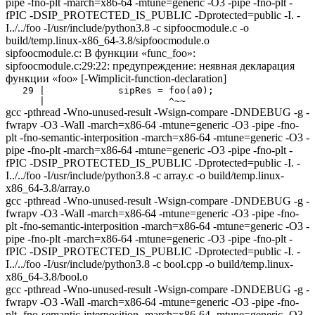
pipe -fno-plt -march=x86-64 -mtune=generic -O3 -pipe -fno-plt -
fPIC -DSIP_PROTECTED_IS_PUBLIC -Dprotected=public -I. -
I../../foo -I/usr/include/python3.8 -c sipfoocmodule.c -o
build/temp.linux-x86_64-3.8/sipfoocmodule.o
sipfoocmodule.c: В функции «func_foo»:
sipfoocmodule.c:29:22: предупреждение: неявная декларация
функции «foo» [-Wimplicit-function-declaration]
   29 |             sipRes = foo(a0);

gcc -pthread -Wno-unused-result -Wsign-compare -DNDEBUG -g -
fwrapv -O3 -Wall -march=x86-64 -mtune=generic -O3 -pipe -fno-
plt -fno-semantic-interposition -march=x86-64 -mtune=generic -O3 -
pipe -fno-plt -march=x86-64 -mtune=generic -O3 -pipe -fno-plt -
fPIC -DSIP_PROTECTED_IS_PUBLIC -Dprotected=public -I. -
I../../foo -I/usr/include/python3.8 -c array.c -o build/temp.linux-
x86_64-3.8/array.o
gcc -pthread -Wno-unused-result -Wsign-compare -DNDEBUG -g -
fwrapv -O3 -Wall -march=x86-64 -mtune=generic -O3 -pipe -fno-
plt -fno-semantic-interposition -march=x86-64 -mtune=generic -O3 -
pipe -fno-plt -march=x86-64 -mtune=generic -O3 -pipe -fno-plt -
fPIC -DSIP_PROTECTED_IS_PUBLIC -Dprotected=public -I. -
I../../foo -I/usr/include/python3.8 -c bool.cpp -o build/temp.linux-
x86_64-3.8/bool.o
gcc -pthread -Wno-unused-result -Wsign-compare -DNDEBUG -g -
fwrapv -O3 -Wall -march=x86-64 -mtune=generic -O3 -pipe -fno-
plt -fno-semantic-interposition -march=x86-64 -mtune=generic -O3 -