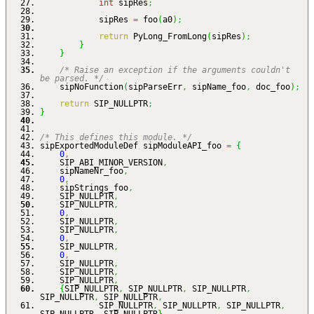
int
sipRes
;
sipRes
=
foo
(
a0
)
;
return
PyLong_FromLong
(
sipRes
)
;
}
}
/* Raise an exception if the arguments couldn't
be parsed. */
sipNoFunction
(
sipParseErr
,
sipName_foo
,
doc_foo
)
;
return
SIP_NULLPTR
;
}
/* This defines this module. */
sipExportedModuleDef sipModuleAPI_foo
=
{
0
,
SIP_ABI_MINOR_VERSION
,
sipNameNr_foo
,
0
,
sipStrings_foo
,
SIP_NULLPTR
,
SIP_NULLPTR
,
0
,
SIP_NULLPTR
,
SIP_NULLPTR
,
0
,
SIP_NULLPTR
,
0
,
SIP_NULLPTR
,
SIP_NULLPTR
,
SIP_NULLPTR
,
{
SIP_NULLPTR
,
SIP_NULLPTR
,
SIP_NULLPTR
,
SIP_NULLPTR
,
SIP_NULLPTR
,
SIP_NULLPTR
,
SIP_NULLPTR
,
SIP_NULLPTR
,