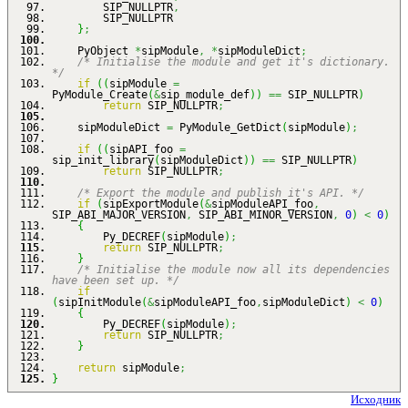
SIP_NULLPTR
,
SIP_NULLPTR
}
;
PyObject
*
sipModule
,
*
sipModuleDict
;
/* Initialise the module and get it's dictionary.
*/
if
(
(
sipModule
=
PyModule_Create
(
&
sip_module_def
)
)
==
SIP_NULLPTR
)
return
SIP_NULLPTR
;
sipModuleDict
=
PyModule_GetDict
(
sipModule
)
;
if
(
(
sipAPI_foo
=
sip_init_library
(
sipModuleDict
)
)
==
SIP_NULLPTR
)
return
SIP_NULLPTR
;
/* Export the module and publish it's API. */
if
(
sipExportModule
(
&
sipModuleAPI_foo
,
SIP_ABI_MAJOR_VERSION
,
SIP_ABI_MINOR_VERSION
,
0
)
<
0
)
{
Py_DECREF
(
sipModule
)
;
return
SIP_NULLPTR
;
}
/* Initialise the module now all its dependencies
have been set up. */
if
(
sipInitModule
(
&
sipModuleAPI_foo
,
sipModuleDict
)
<
0
)
{
Py_DECREF
(
sipModule
)
;
return
SIP_NULLPTR
;
}
return
sipModule
;
}
Исходник