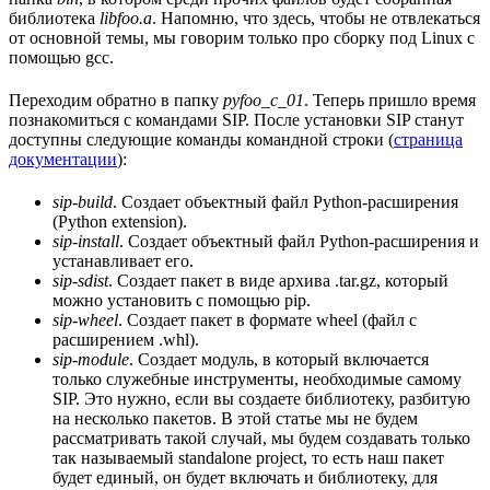
библиотека
libfoo.a
. Напомню, что здесь, чтобы не отвлекаться
от основной темы, мы говорим только про сборку под Linux с
помощью gcc.
Переходим обратно в папку
pyfoo_c_01
. Теперь пришло время
познакомиться с командами SIP. После установки SIP станут
доступны следующие команды командной строки (
страница
документации
):
sip-build
. Создает объектный файл Python-расширения
(Python extension).
sip-install
. Создает объектный файл Python-расширения и
устанавливает его.
sip-sdist
. Создает пакет в виде архива .tar.gz, который
можно установить с помощью pip.
sip-wheel
. Создает пакет в формате wheel (файл с
расширением .whl).
sip-module
. Создает модуль, в который включается
только служебные инструменты, необходимые самому
SIP. Это нужно, если вы создаете библиотеку, разбитую
на несколько пакетов. В этой статье мы не будем
рассматривать такой случай, мы будем создавать только
так называемый standalone project, то есть наш пакет
будет единый, он будет включать и библиотеку, для