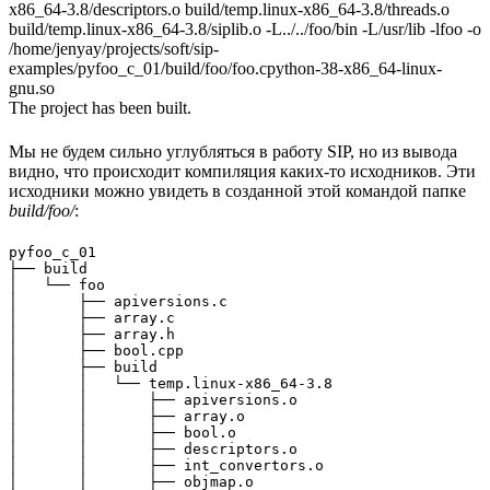
x86_64-3.8/descriptors.o build/temp.linux-x86_64-3.8/threads.o
build/temp.linux-x86_64-3.8/siplib.o -L../../foo/bin -L/usr/lib -lfoo -o
/home/jenyay/projects/soft/sip-
examples/pyfoo_c_01/build/foo/foo.cpython-38-x86_64-linux-
gnu.so
The project has been built.
Мы не будем сильно углубляться в работу SIP, но из вывода
видно, что происходит компиляция каких-то исходников. Эти
исходники можно увидеть в созданной этой командой папке
build/foo/
:
pyfoo_c_01

├── build

│   └── foo

│       ├── apiversions.c

│       ├── array.c

│       ├── array.h

│       ├── bool.cpp

│       ├── build

│       │   └── temp.linux-x86_64-3.8

│       │       ├── apiversions.o

│       │       ├── array.o

│       │       ├── bool.o

│       │       ├── descriptors.o

│       │       ├── int_convertors.o

│       │       ├── objmap.o
