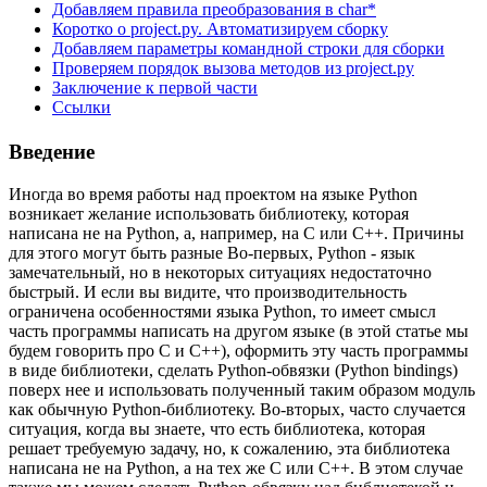
Добавляем правила преобразования в char*
Коротко о project.py. Автоматизируем сборку
Добавляем параметры командной строки для сборки
Проверяем порядок вызова методов из project.py
Заключение к первой части
Ссылки
Введение
Иногда во время работы над проектом на языке Python
возникает желание использовать библиотеку, которая
написана не на Python, а, например, на C или C++. Причины
для этого могут быть разные Во-первых, Python - язык
замечательный, но в некоторых ситуациях недостаточно
быстрый. И если вы видите, что производительность
ограничена особенностями языка Python, то имеет смысл
часть программы написать на другом языке (в этой статье мы
будем говорить про C и C++), оформить эту часть программы
в виде библиотеки, сделать Python-обвязки (Python bindings)
поверх нее и использовать полученный таким образом модуль
как обычную Python-библиотеку. Во-вторых, часто случается
ситуация, когда вы знаете, что есть библиотека, которая
решает требуемую задачу, но, к сожалению, эта библиотека
написана не на Python, а на тех же C или C++. В этом случае