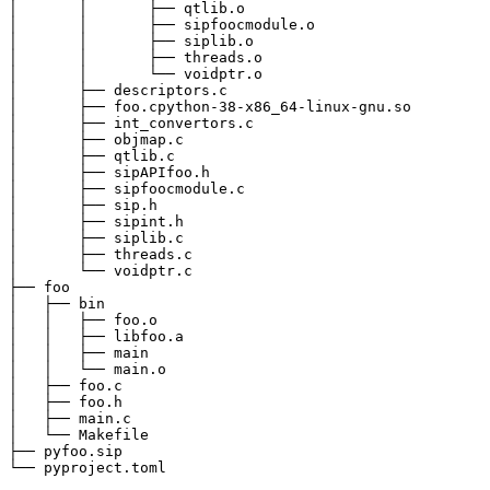
│       │       ├── qtlib.o

│       │       ├── sipfoocmodule.o

│       │       ├── siplib.o

│       │       ├── threads.o

│       │       └── voidptr.o

│       ├── descriptors.c

│       ├── foo.cpython-38-x86_64-linux-gnu.so

│       ├── int_convertors.c

│       ├── objmap.c

│       ├── qtlib.c

│       ├── sipAPIfoo.h

│       ├── sipfoocmodule.c

│       ├── sip.h

│       ├── sipint.h

│       ├── siplib.c

│       ├── threads.c

│       └── voidptr.c

├── foo

│   ├── bin

│   │   ├── foo.o

│   │   ├── libfoo.a

│   │   ├── main

│   │   └── main.o

│   ├── foo.c

│   ├── foo.h

│   ├── main.c

│   └── Makefile

├── pyfoo.sip
