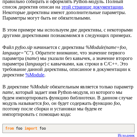
правильно собирать и оформлять Python-модуль. Полный
список директив описан на
этой странице документации
.
Некоторые директивы имеют дополнительные параметры.
Параметры могут быть не обязательными.
В этом примере мы используем две директивы, с некоторыми
другими директивами познакомимся в следующих примерах.
Файл
pyfoo.sip
начинается с директивы
%Module(name=foo,
language="C")
. Обратите внимание, что значение первого
параметра (
name
) мы указали без кавычек, а значение второго
параметра (
language
) с кавычками, как строки в C/C++. Это
требование данной директивы, описанное в документации к
директиве
%Module
.
В директиве
%Module
обязательным является только параметр
name
, который задает имя Python-модуля, из которого мы
будем импортировать функцию библиотеки. В данном случае
модуль называется
foo
, он будет содержать функцию
foo
,
поэтому после сборки и установки мы будем ее
импортировать с помощью кода:
from
foo
import
foo
Исходник