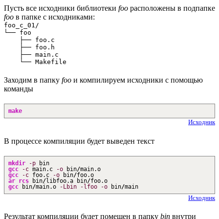
Пусть все исходники библиотеки
foo
расположены в подпапке
foo
в папке с исходниками:
foo_c_01/

└── foo

    ├── foo.c

    ├── foo.h

    ├── main.c

Заходим в папку
foo
и компилируем исходники с помощью
команды
make
Исходник
В процессе компиляции будет выведен текст
mkdir
-p
bin
gcc
-c
main.c
-o
bin
/
main.o
gcc
-c
foo.c
-o
bin
/
foo.o
ar
rcs
bin
/
libfoo.a bin
/
foo.o
gcc
bin
/
main.o
-Lbin
-lfoo
-o
bin
/
main
Исходник
Результат компиляции будет помещен в папку
bin
внутри