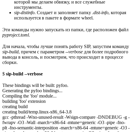
которой мы делаем обвязку, и все служебные
инструменты.
sip-distinfo
. Создает и заполняет папку
.dist-info
, которая
используется в пакете в формате wheel.
Эти команды нужно запускать из папки, где расположен файл
pyproject.toml
.
Для начала, чтобы лучше понять работу SIP, запустим команду
sip-build
, причем с параметром
--verbose
для более подробного
вывода в консоль, и посмотрим, что происходит в процессе
сборки.
$
sip-build --verbose
These bindings will be built: pyfoo.
Generating the pyfoo bindings...
Compiling the 'foo' module...
building 'foo' extension
creating build
creating build/temp.linux-x86_64-3.8
gcc -pthread -Wno-unused-result -Wsign-compare -DNDEBUG -g -
fwrapv -O3 -Wall -march=x86-64 -mtune=generic -O3 -pipe -fno-
plt -fno-semantic-interposition -march=x86-64 -mtune=generic -O3 -