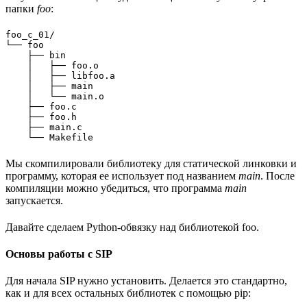
папки
foo
:
foo_c_01/

└── foo

    ├── bin

    │   ├── foo.o

    │   ├── libfoo.a

    │   ├── main

    │   └── main.o

    ├── foo.c

    ├── foo.h

    ├── main.c

Мы скомпилировали библиотеку для статической линковки и
программу, которая ее использует под названием
main
. После
компиляции можно убедиться, что программа
main
запускается.
Давайте сделаем Python-обвязку над библиотекой foo.
Основы работы с SIP
Для начала SIP нужно установить. Делается это стандартно,
как и для всех остальных библиотек с помощью pip: