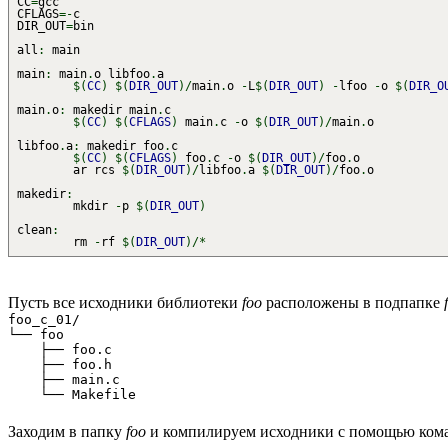
CC
=
gcc
CFLAGS
=-
c
DIR_OUT
=
bin
all
:
main
main
:
main
.
o libfoo
.
a
$
(
CC
)
$
(
DIR_OUT
)
/
main
.
o
-
L
$
(
DIR_OUT
)
-
lfoo
-
o
$
(
DIR_O
main
.
o
:
makedir main
.
c
$
(
CC
)
$
(
CFLAGS
)
main
.
c
-
o
$
(
DIR_OUT
)
/
main
.
o
libfoo
.
a
:
makedir foo
.
c
$
(
CC
)
$
(
CFLAGS
)
foo
.
c
-
o
$
(
DIR_OUT
)
/
foo
.
o
ar rcs
$
(
DIR_OUT
)
/
libfoo
.
a
$
(
DIR_OUT
)
/
foo
.
o
makedir
:
mkdir
-
p
$
(
DIR_OUT
)
clean
:
rm
-
rf
$
(
DIR_OUT
)
/*
Пусть все исходники библиотеки
foo
расположены в подпапке
foo_c_01/

└── foo

    ├── foo.c

    ├── foo.h

    ├── main.c

Заходим в папку
foo
и компилируем исходники с помощью ком