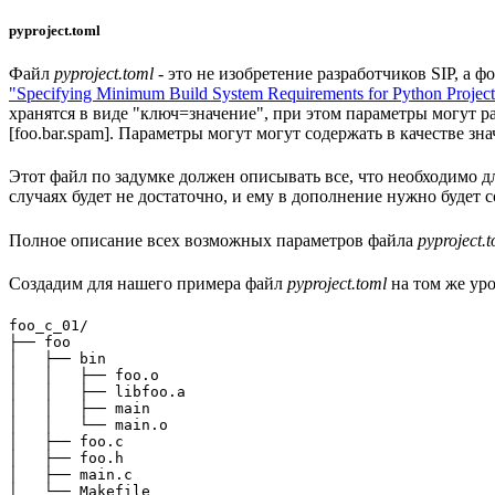
pyproject.toml
Файл
pyproject.toml
- это не изобретение разработчиков SIP, а 
"Specifying Minimum Build System Requirements for Python Project
хранятся в виде "ключ=значение", при этом параметры могут ра
[foo.bar.spam]. Параметры могут могут содержать в качестве зна
Этот файл по задумке должен описывать все, что необходимо дл
случаях будет не достаточно, и ему в дополнение нужно будет с
Полное описание всех возможных параметров файла
pyproject.
Создадим для нашего примера файл
pyproject.toml
на том же уро
foo_c_01/

├── foo

│   ├── bin

│   │   ├── foo.o

│   │   ├── libfoo.a

│   │   ├── main

│   │   └── main.o

│   ├── foo.c

│   ├── foo.h

│   ├── main.c

│   └── Makefile
