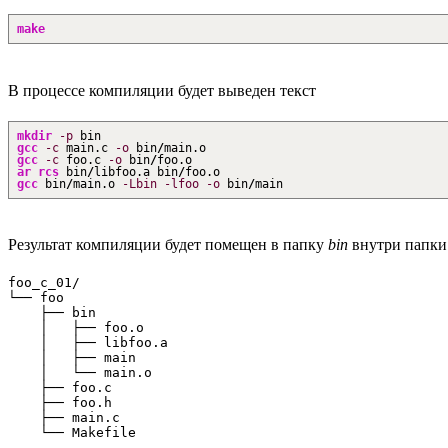
make
В процессе компиляции будет выведен текст
mkdir
-p
bin
gcc
-c
main.c
-o
bin
/
main.o
gcc
-c
foo.c
-o
bin
/
foo.o
ar
rcs
bin
/
libfoo.a bin
/
foo.o
gcc
bin
/
main.o
-Lbin
-lfoo
-o
bin
/
main
Результат компиляции будет помещен в папку
bin
внутри папк
foo_c_01/

└── foo

    ├── bin

    │   ├── foo.o

    │   ├── libfoo.a

    │   ├── main

    │   └── main.o

    ├── foo.c

    ├── foo.h

    ├── main.c
