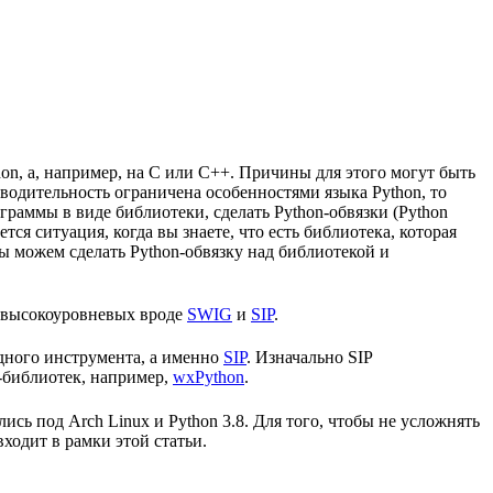
hon, а, например, на C или C++. Причины для этого могут быть
зводительность ограничена особенностями языка Python, то
граммы в виде библиотеки, сделать Python-обвязки (Python
ся ситуация, когда вы знаете, что есть библиотека, которая
 мы можем сделать Python-обвязку над библиотекой и
 высокоуровневых вроде
SWIG
и
SIP
.
одного инструмента, а именно
SIP
. Изначально SIP
n-библиотек, например,
wxPython
.
лись под Arch Linux и Python 3.8. Для того, чтобы не усложнять
ходит в рамки этой статьи.