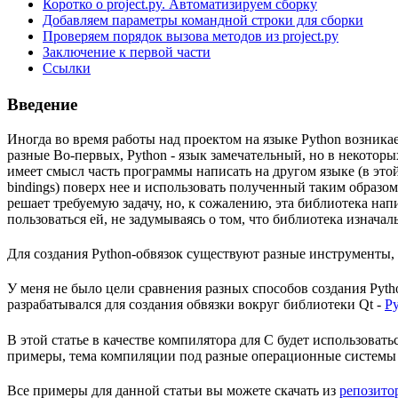
Коротко о project.py. Автоматизируем сборку
Добавляем параметры командной строки для сборки
Проверяем порядок вызова методов из project.py
Заключение к первой части
Ссылки
Введение
Иногда во время работы над проектом на языке Python возникае
разные Во-первых, Python - язык замечательный, но в некотор
имеет смысл часть программы написать на другом языке (в этой
bindings) поверх нее и использовать полученный таким образом 
решает требуемую задачу, но, к сожалению, эта библиотека нап
пользоваться ей, не задумываясь о том, что библиотека изначал
Для создания Python-обвязок существуют разные инструменты,
У меня не было цели сравнения разных способов создания Pytho
разрабатывался для создания обвязки вокруг библиотеки Qt -
P
В этой статье в качестве компилятора для C будет использовать
примеры, тема компиляции под разные операционные системы и 
Все примеры для данной статьи вы можете скачать из
репозитор