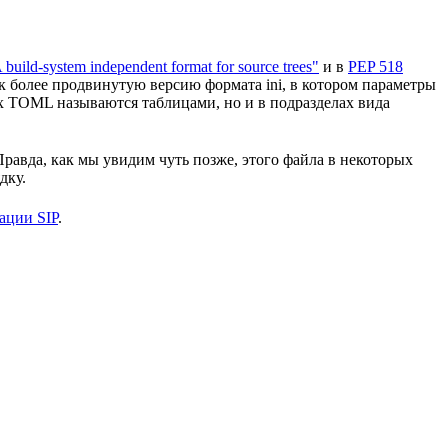
build-system independent format for source trees"
и в
PEP 518
к более продвинутую версию формата ini, в котором параметры
нах TOML называются таблицами, но и в подразделах вида
Правда, как мы увидим чуть позже, этого файла в некоторых
дку.
ации SIP
.