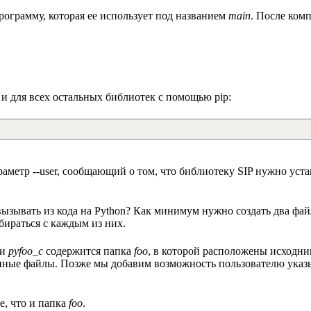
ограмму, которая ее использует под названием
main
. После ком
к и для всех остальных библиотек с помощью pip:
аметр --user, сообщающий о том, что библиотеку SIP нужно устан
ызывать из кода на Python? Как минимум нужно создать два фай
збираться с каждым из них.
ки
pyfoo_c
содержится папка
foo
, в которой расположены исходн
ванные файлы. Позже мы добавим возможность пользователю указ
е, что и папка
foo
.