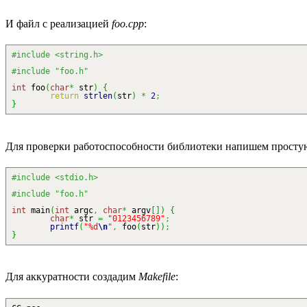
И файл с реализацией
foo.cpp
:
#include <string.h>
#include "foo.h"
int
foo
(
char
*
str
)
{
return
strlen
(
str
)
*
2
;
}
Для проверки работоспособности библиотеки напишем прост
#include <stdio.h>
#include "foo.h"
int
main
(
int
argc
,
char
*
argv
[
]
)
{
char
*
str
=
"0123456789"
;
printf
(
"%d
\n
"
,
foo
(
str
)
)
;
}
Для аккуратности создадим
Makefile
: