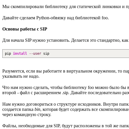
Мы скомпилировали библиотеку для статической линковки и пр
Давайте сделаем Python-обвязку над библиотекой foo.
Основы работы с SIP
Для начала SIP нужно установить. Делается это стандартно, ка
pip
install
--user
sip
Разумеется, если вы работаете в виртуальном окружении, то пар
указывать не надо.
Что нам нужно сделать, чтобы библиотеку foo можно было бы в
второй - файл с расширением .sip. Давайте последовательно ра
Нам нужно договориться о структуре исходников. Внутри пап
создается папка
bin
, которая будет содержать все скомпилиро
через командную строку.
Файлы, необходимые для SIP, будут расположены в той же папк