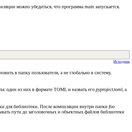
пиляции можно убедиться, что программа
main
запускается.
Исходник
овить в папку пользователя, а не глобально в систему,
ла: один из них в формате TOML и назвать его
pyproject.toml
, а
ики для библиотеки. После компиляции внутри папки
foo
ывать пути до заголовочных и объектных файлов библиотеки