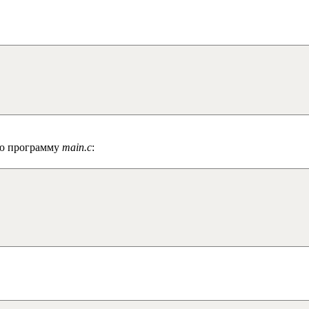
ую программу
main.c
: