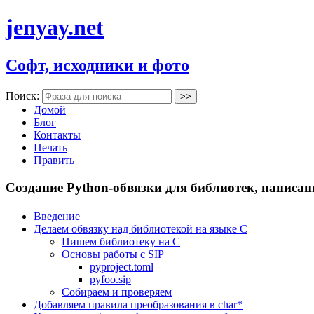
jenyay.net
Софт, исходники и фото
Поиск:
Домой
Блог
Контакты
Печать
Править
Создание Python-обвязки для библиотек, написан
Введение
Делаем обвязку над библиотекой на языке C
Пишем библиотеку на C
Основы работы с SIP
pyproject.toml
pyfoo.sip
Собираем и проверяем
Добавляем правила преобразования в char*