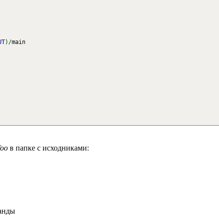
UT
)
/
main
foo
в папке с исходниками:
анды