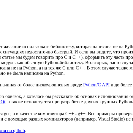
т желание использовать библиотеку, которая написана не на Pyt
ых ситуациях недостаточно быстрый. И если вы видите, что прои
 статье мы будем говорить про C и C++), оформить эту часть про
модуль как обычную Python-библиотеку. Во-вторых, часто случает
исана не на Python, а на тех же C или C++. В этом случае также
ьно не была написана на Python.
 начиная от более низкоуровневых вроде
Python/C API
и до более
n-обвязок, а хотелось бы рассказать об основах использования 
yQt
, а также используется при разработке других крупных Pytho
ся gcc, а в качестве компилятора C++ - g++. Все примеры проверя
с помощью разных компиляторов (например, Visual Studio) не в
ия на github
.