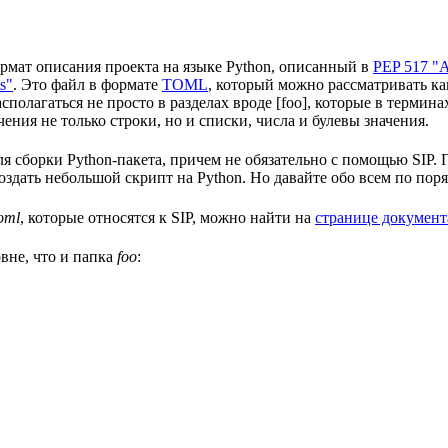
формат описания проекта на языке Python, описанный в
PEP 517 "A 
s"
. Это файл в формате
TOML
, который можно рассматривать ка
сполагаться не просто в разделах вроде [foo], которые в терми
чения не только строки, но и списки, числа и булевы значения.
я сборки Python-пакета, причем не обязательно с помощью SIP. 
оздать небольшой скрипт на Python. Но давайте обо всем по поря
toml
, которые относятся к SIP, можно найти на
странице документ
вне, что и папка
foo
: