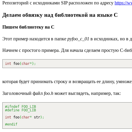
Репозиторий с исходниками SIP расположен по адресу
https://
Делаем обвязку над библиотекой на языке C
Пишем библиотеку на C
Этот пример находится в папке
pyfoo_c_01
в исходниках, но в д
Начнем с простого примера. Для начала сделаем простую C-биб
int
foo
(
char
*
)
;
которая будет принимать строку и возвращать ее длину, умноже
Заголовочный файл
foo.h
может выглядеть, например, так:
#ifndef FOO_LIB
#define FOO_LIB
int
foo
(
char
*
str
)
;
#endif