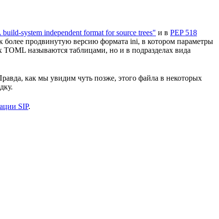
build-system independent format for source trees"
и в
PEP 518
к более продвинутую версию формата ini, в котором параметры
нах TOML называются таблицами, но и в подразделах вида
Правда, как мы увидим чуть позже, этого файла в некоторых
дку.
ации SIP
.