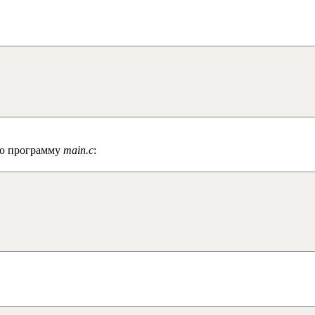
ую программу
main.c
: