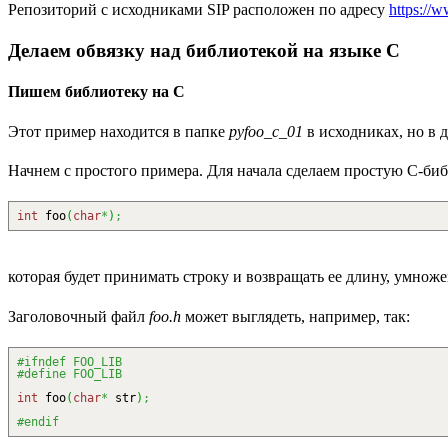
Репозиторий с исходниками SIP расположен по адресу
https://
Делаем обвязку над библиотекой на языке C
Пишем библиотеку на C
Этот пример находится в папке
pyfoo_c_01
в исходниках, но в д
Начнем с простого примера. Для начала сделаем простую C-биб
int
foo
(
char
*
)
;
которая будет принимать строку и возвращать ее длину, умноже
Заголовочный файл
foo.h
может выглядеть, например, так:
#ifndef FOO_LIB
#define FOO_LIB
int
foo
(
char
*
str
)
;
#endif