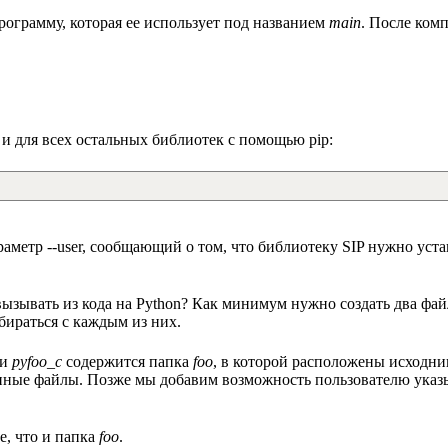
ограмму, которая ее использует под названием
main
. После ком
к и для всех остальных библиотек с помощью pip:
аметр --user, сообщающий о том, что библиотеку SIP нужно устан
ызывать из кода на Python? Как минимум нужно создать два фай
збираться с каждым из них.
ки
pyfoo_c
содержится папка
foo
, в которой расположены исходн
ванные файлы. Позже мы добавим возможность пользователю указ
е, что и папка
foo
.