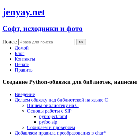
jenyay.net
Софт, исходники и фото
Поиск:
Домой
Блог
Контакты
Печать
Править
Создание Python-обвязки для библиотек, написан
Введение
Делаем обвязку над библиотекой на языке C
Пишем библиотеку на C
Основы работы с SIP
pyproject.toml
pyfoo.sip
Собираем и проверяем
Добавляем правила преобразования в char*