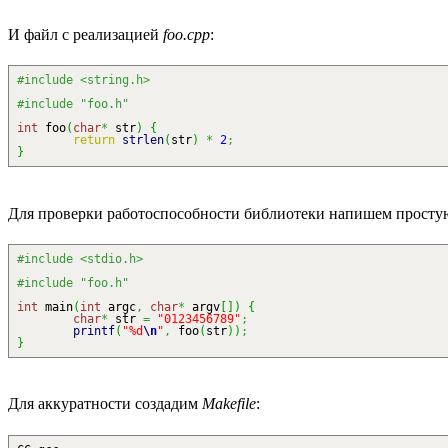
И файл с реализацией
foo.cpp
:
#include <string.h>
#include "foo.h"
int
foo
(
char
*
str
)
{
return
strlen
(
str
)
*
2
;
}
Для проверки работоспособности библиотеки напишем прост
#include <stdio.h>
#include "foo.h"
int
main
(
int
argc
,
char
*
argv
[
]
)
{
char
*
str
=
"0123456789"
;
printf
(
"%d
\n
"
,
foo
(
str
)
)
;
}
Для аккуратности создадим
Makefile
: