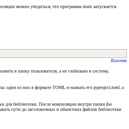
пиляции можно убедиться, что программа
main
запускается.
Исходник
овить в папку пользователя, а не глобально в систему,
ла: один из них в формате TOML и назвать его
pyproject.toml
, а
ики для библиотеки. После компиляции внутри папки
foo
ывать пути до заголовочных и объектных файлов библиотеки