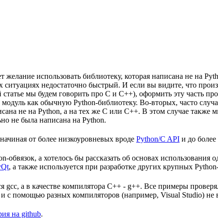
т желание использовать библиотеку, которая написана не на Pyt
ых ситуациях недостаточно быстрый. И если вы видите, что прои
 статье мы будем говорить про C и C++), оформить эту часть про
модуль как обычную Python-библиотеку. Во-вторых, часто случает
исана не на Python, а на тех же C или C++. В этом случае также
ьно не была написана на Python.
 начиная от более низкоуровневых вроде
Python/C API
и до более
n-обвязок, а хотелось бы рассказать об основах использования 
yQt
, а также используется при разработке других крупных Pytho
ся gcc, а в качестве компилятора C++ - g++. Все примеры проверя
с помощью разных компиляторов (например, Visual Studio) не в
ия на github
.