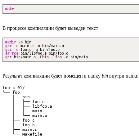
make
В процессе компиляции будет выведен текст
mkdir
-p
bin
gcc
-c
main.c
-o
bin
/
main.o
gcc
-c
foo.c
-o
bin
/
foo.o
ar
rcs
bin
/
libfoo.a bin
/
foo.o
gcc
bin
/
main.o
-Lbin
-lfoo
-o
bin
/
main
Результат компиляции будет помещен в папку
bin
внутри папк
foo_c_01/

└── foo

    ├── bin

    │   ├── foo.o

    │   ├── libfoo.a

    │   ├── main

    │   └── main.o

    ├── foo.c

    ├── foo.h

    ├── main.c
