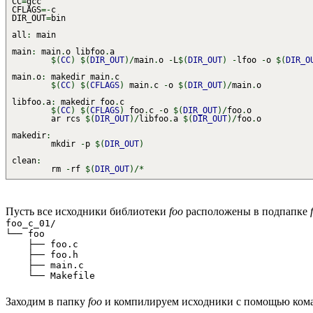
CC
=
gcc
CFLAGS
=-
c
DIR_OUT
=
bin
all
:
main
main
:
main
.
o libfoo
.
a
$
(
CC
)
$
(
DIR_OUT
)
/
main
.
o
-
L
$
(
DIR_OUT
)
-
lfoo
-
o
$
(
DIR_O
main
.
o
:
makedir main
.
c
$
(
CC
)
$
(
CFLAGS
)
main
.
c
-
o
$
(
DIR_OUT
)
/
main
.
o
libfoo
.
a
:
makedir foo
.
c
$
(
CC
)
$
(
CFLAGS
)
foo
.
c
-
o
$
(
DIR_OUT
)
/
foo
.
o
ar rcs
$
(
DIR_OUT
)
/
libfoo
.
a
$
(
DIR_OUT
)
/
foo
.
o
makedir
:
mkdir
-
p
$
(
DIR_OUT
)
clean
:
rm
-
rf
$
(
DIR_OUT
)
/*
Пусть все исходники библиотеки
foo
расположены в подпапке
foo_c_01/

└── foo

    ├── foo.c

    ├── foo.h

    ├── main.c

Заходим в папку
foo
и компилируем исходники с помощью ком