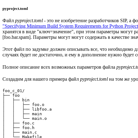
pyproject.toml
Файл
pyproject.toml
- это не изобретение разработчиков SIP, а 
"Specifying Minimum Build System Requirements for Python Project
хранятся в виде "ключ=значение", при этом параметры могут ра
[foo.bar.spam]. Параметры могут могут содержать в качестве зна
Этот файл по задумке должен описывать все, что необходимо дл
случаях будет не достаточно, и ему в дополнение нужно будет с
Полное описание всех возможных параметров файла
pyproject.
Создадим для нашего примера файл
pyproject.toml
на том же уро
foo_c_01/

├── foo

│   ├── bin

│   │   ├── foo.o

│   │   ├── libfoo.a

│   │   ├── main

│   │   └── main.o

│   ├── foo.c

│   ├── foo.h

│   ├── main.c

│   └── Makefile
