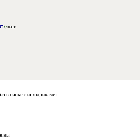
UT
)
/
main
foo
в папке с исходниками:
анды