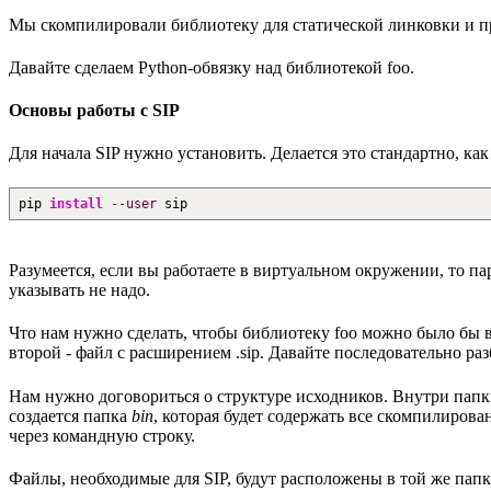
Мы скомпилировали библиотеку для статической линковки и пр
Давайте сделаем Python-обвязку над библиотекой foo.
Основы работы с SIP
Для начала SIP нужно установить. Делается это стандартно, ка
pip
install
--user
sip
Разумеется, если вы работаете в виртуальном окружении, то пар
указывать не надо.
Что нам нужно сделать, чтобы библиотеку foo можно было бы в
второй - файл с расширением .sip. Давайте последовательно ра
Нам нужно договориться о структуре исходников. Внутри пап
создается папка
bin
, которая будет содержать все скомпилиро
через командную строку.
Файлы, необходимые для SIP, будут расположены в той же папк