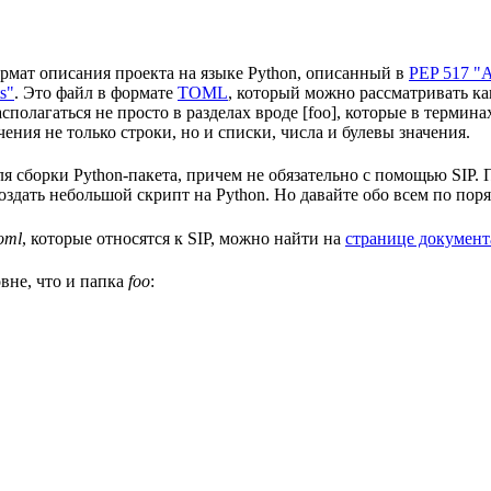
формат описания проекта на языке Python, описанный в
PEP 517 "A 
s"
. Это файл в формате
TOML
, который можно рассматривать ка
сполагаться не просто в разделах вроде [foo], которые в терми
чения не только строки, но и списки, числа и булевы значения.
я сборки Python-пакета, причем не обязательно с помощью SIP. 
оздать небольшой скрипт на Python. Но давайте обо всем по поря
toml
, которые относятся к SIP, можно найти на
странице документ
вне, что и папка
foo
: