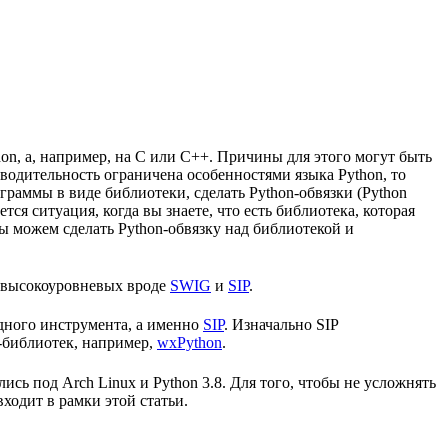
hon, а, например, на C или C++. Причины для этого могут быть
зводительность ограничена особенностями языка Python, то
граммы в виде библиотеки, сделать Python-обвязки (Python
ся ситуация, когда вы знаете, что есть библиотека, которая
 мы можем сделать Python-обвязку над библиотекой и
 высокоуровневых вроде
SWIG
и
SIP
.
одного инструмента, а именно
SIP
. Изначально SIP
n-библиотек, например,
wxPython
.
лись под Arch Linux и Python 3.8. Для того, чтобы не усложнять
ходит в рамки этой статьи.