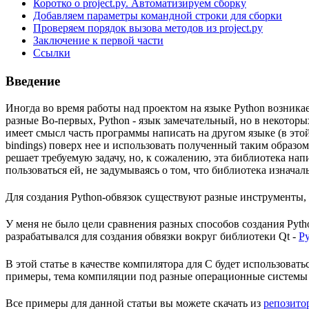
Коротко о project.py. Автоматизируем сборку
Добавляем параметры командной строки для сборки
Проверяем порядок вызова методов из project.py
Заключение к первой части
Ссылки
Введение
Иногда во время работы над проектом на языке Python возникае
разные Во-первых, Python - язык замечательный, но в некотор
имеет смысл часть программы написать на другом языке (в этой
bindings) поверх нее и использовать полученный таким образом 
решает требуемую задачу, но, к сожалению, эта библиотека нап
пользоваться ей, не задумываясь о том, что библиотека изначал
Для создания Python-обвязок существуют разные инструменты,
У меня не было цели сравнения разных способов создания Pytho
разрабатывался для создания обвязки вокруг библиотеки Qt -
P
В этой статье в качестве компилятора для C будет использовать
примеры, тема компиляции под разные операционные системы и 
Все примеры для данной статьи вы можете скачать из
репозитор