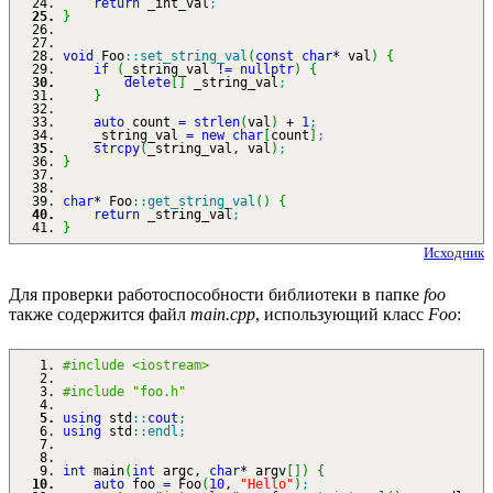
return
_int_val
;
}
void
Foo
::
set_string_val
(
const
char
*
val
)
{
if
(
_string_val
!
=
nullptr
)
{
delete
[
]
_string_val
;
}
auto
count
=
strlen
(
val
)
+
1
;
_string_val
=
new
char
[
count
]
;
strcpy
(
_string_val, val
)
;
}
char
*
Foo
::
get_string_val
(
)
{
return
_string_val
;
}
Исходник
Для проверки работоспособности библиотеки в папке
foo
также содержится файл
main.cpp
, использующий класс
Foo
:
#include <iostream>
#include "foo.h"
using
std
::
cout
;
using
std
::
endl
;
int
main
(
int
argc,
char
*
argv
[
]
)
{
auto
foo
=
Foo
(
10
,
"Hello"
)
;