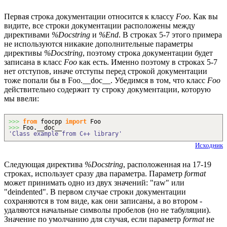
Первая строка документации относится к классу
Foo
. Как вы
видите, все строки документации расположены между
директивами
%Docstring
и
%End
. В строках 5-7 этого примера
не используются никакие дополнительные параметры
директивы
%Docstring
, поэтому строка документации будет
записана в класс
Foo
как есть. Именно поэтому в строках 5-7
нет отступов, иначе отступы перед строкой документации
тоже попали бы в Foo.__doc__. Убедимся в том, что класс
Foo
действительно содержит ту строку документации, которую
мы ввели:
>>>
from
foocpp
import
Foo
>>>
Foo.__doc__
'Class example from C++ library'
Исходник
Следующая директива
%Docstring
, расположенная на 17-19
строках, использует сразу два параметра. Параметр
format
может принимать одно из двух значений: "raw" или
"deindented". В первом случае строки документации
сохраняются в том виде, как они записаны, а во втором -
удаляются начальные символы пробелов (но не табуляции).
Значение по умолчанию для случая, если параметр
format
не