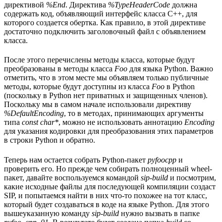
директивой
%End
. Директива
%TypeHeaderCode
должна
содержать код, объявляющий интерфейс класса C++, для
которого создается обертка. Как правило, в этой директиве
достаточно подключить заголовочный файл с объявлением
класса.
После этого перечислены методы класса, которые будут
преобразованы в методы класса
Foo
для языка Python. Важно
отметить, что в этом месте мы объявляем только публичные
методы, которые будут доступны из класса
Foo
в Python
(поскольку в Python нет приватных и защищенных членов).
Поскольку мы в самом начале использовали директиву
%DefaultEncoding
, то в методах, принимающих аргументы
типа
const char*
, можно не использовать аннотацию
Encoding
для указания кодировки для преобразования этих параметров
в строки Python и обратно.
Теперь нам остается собрать Python-пакет
pyfoocpp
и
проверить его. Но прежде чем собирать полноценный wheel-
пакет, давайте воспользуемся командой
sip-build
и посмотрим,
какие исходные файлы для последующей компиляции создаст
SIP, и попытаемся найти в них что-то похожее на тот класс,
который будет создаваться в коде на языке Python. Для этого
вышеуказанную команду
sip-build
нужно вызвать в папке