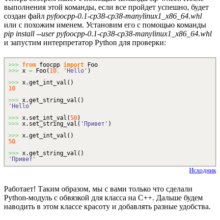
выполнения этой команды, если все пройдет успешно, будет
создан файл
pyfoocpp-0.1-cp38-cp38-manylinux1_x86_64.whl
или с похожим именем. Установим его с помощью команды
pip install --user pyfoocpp-0.1-cp38-cp38-manylinux1_x86_64.whl
и запустим интерпретатор Python для проверки:
>>>
from
foocpp
import
Foo
>>>
x
=
Foo
(
10
,
'Hello'
)
>>>
x.
get_int_val
(
)
10
>>>
x.
get_string_val
(
)
'Hello'
>>>
x.
set_int_val
(
50
)
>>>
x.
set_string_val
(
'Привет'
)
>>>
x.
get_int_val
(
)
50
>>>
x.
get_string_val
(
)
'Привет'
Исходник
Работает! Таким образом, мы с вами только что сделали
Python-модуль с обвязкой для класса на C++. Дальше будем
наводить в этом классе красоту и добавлять разные удобства.