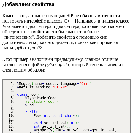
Добавляем свойства
Классы, созданные с помощью SIP не обязаны в точности
повторять интерфейс классов C++. Например, в нашем классе
Foo
имеется два геттера и два сеттера, которые явно можно
объединить в свойство, чтобы класс стал более
"питоновским". Добавить свойства с помощью сип
достаточно легко, как это делается, показывает пример в
папке
pyfoo_cpp_02
.
Этот пример аналогичен предыдущему, главное отличие
заключается в файле
pyfoocpp.sip
, который теперь выглядит
следующим образом:
%
Module
(
name
=
foocpp, language
=
"C++"
)
%
DefaultEncoding
"UTF-8"
class
Foo
{
%
TypeHeaderCode
#include <foo.h>
%
End
public
:
Foo
(
int
,
const
char
*
)
;
void
set_int_val
(
int
)
;
int
get_int_val
(
)
;
%
Property
(
name
=
int_val, get
=
get_int_val,