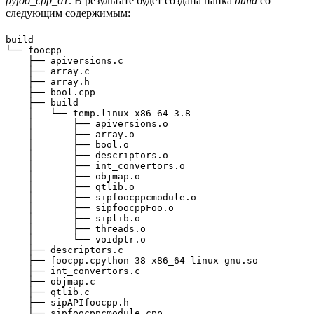
pyfoo_cpp_01
. В результате будет создана папка
build
со
следующим содержимым:
build

└── foocpp

    ├── apiversions.c

    ├── array.c

    ├── array.h

    ├── bool.cpp

    ├── build

    │   └── temp.linux-x86_64-3.8

    │       ├── apiversions.o

    │       ├── array.o

    │       ├── bool.o

    │       ├── descriptors.o

    │       ├── int_convertors.o

    │       ├── objmap.o

    │       ├── qtlib.o

    │       ├── sipfoocppcmodule.o

    │       ├── sipfoocppFoo.o

    │       ├── siplib.o

    │       ├── threads.o

    │       └── voidptr.o

    ├── descriptors.c

    ├── foocpp.cpython-38-x86_64-linux-gnu.so

    ├── int_convertors.c

    ├── objmap.c

    ├── qtlib.c

    ├── sipAPIfoocpp.h

    ├── sipfoocppcmodule.cpp
