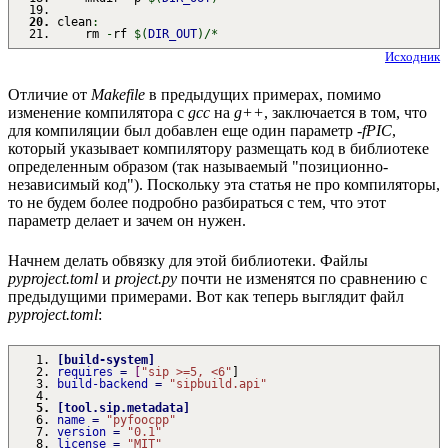
clean
:
rm
-
rf
$
(
DIR_OUT
)
/*
Исходник
Отличие от
Makefile
в предыдущих примерах, помимо
изменение компилятора с
gcc
на
g++
, заключается в том, что
для компиляции был добавлен еще один параметр
-fPIC
,
который указывает компилятору размещать код в библиотеке
определенным образом (так называемый "позиционно-
независимый код"). Поскольку эта статья не про компиляторы,
то не будем более подробно разбираться с тем, что этот
параметр делает и зачем он нужен.
Начнем делать обвязку для этой библиотеки. Файлы
pyproject.toml
и
project.py
почти не изменятся по сравнению с
предыдущими примерами. Вот как теперь выглядит файл
pyproject.toml
:
[
build-system
]
requires
=
[
"sip >=5, <6"
]
build-backend
=
"sipbuild.api"
[
tool.sip.metadata
]
name
=
"pyfoocpp"
version
=
"0.1"
license
=
"MIT"