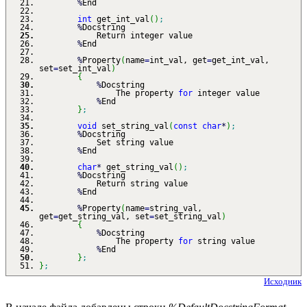
%
End
int
get_int_val
(
)
;
%
Docstring
Return integer value
%
End
%
Property
(
name
=
int_val, get
=
get_int_val,
set
=
set_int_val
)
{
%
Docstring
The property
for
integer value
%
End
}
;
void
set_string_val
(
const
char
*
)
;
%
Docstring
Set string value
%
End
char
*
get_string_val
(
)
;
%
Docstring
Return string value
%
End
%
Property
(
name
=
string_val,
get
=
get_string_val, set
=
set_string_val
)
{
%
Docstring
The property
for
string value
%
End
}
;
}
;
Исходник