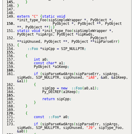
}
}
extern
"C"
{
static
void
*
init_type_Foo
(
sipSimpleWrapper
*
, PyObject
*
,
PyObject
*
, PyObject
**
, PyObject
**
, PyObject
**
)
;
}
static
void
*
init_type_Foo
(
sipSimpleWrapper
*
,
PyObject
*
sipArgs, PyObject
*
sipKwds,
PyObject
**
sipUnused, PyObject
**
, PyObject
**
sipParseErr
)
{
::
Foo
*
sipCpp
=
SIP_NULLPTR
;
{
int
a0
;
const
char
*
a1
;
PyObject
*
a1Keep
;
if
(
sipParseKwdArgs
(
sipParseErr, sipArgs,
sipKwds, SIP_NULLPTR, sipUnused,
"iA8"
,
&
a0,
&
a1Keep,
&
a1
)
)
{
sipCpp
=
new
::
Foo
(
a0,a1
)
;
Py_DECREF
(
a1Keep
)
;
return
sipCpp
;
}
}
{
const
::
Foo
*
a0
;
if
(
sipParseKwdArgs
(
sipParseErr, sipArgs,
sipKwds, SIP_NULLPTR, sipUnused,
"J9"
, sipType_Foo,
&
a0
)
)