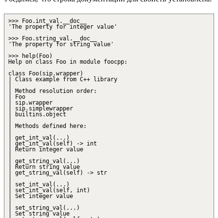
>>> Foo.int_val.__doc__
'The property for integer value'
>>> Foo.string_val.__doc__
'The property for string value'
>>> help(Foo)
Help on class Foo in module foocpp:
class Foo(sip.wrapper)
| Class example from C++ library
|
| Method resolution order:
| Foo
| sip.wrapper
| sip.simplewrapper
| builtins.object
|
| Methods defined here:
|
| get_int_val(...)
| get_int_val(self) -> int
| Return integer value
|
| get_string_val(...)
| Return string value
| get_string_val(self) -> str
|
| set_int_val(...)
| set_int_val(self, int)
| Set integer value
|
| set_string_val(...)
| Set string value