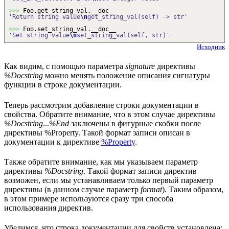
>>>
Foo.
get_string_val
.__doc__
'Return string value
\n
get_string_val(self) -> str'
>>>
Foo.
set_string_val
.__doc__
'Set string value
\n
set_string_val(self, str)'
Исходник
Как видим, с помощью параметра
signature
директивы
%Docstring
можно менять положение описания сигнатуры
функции в строке документации.
Теперь рассмотрим добавление строки документации в
свойства. Обратите внимание, что в этом случае директивы
%Docstring
...
%End
заключены в фигурные скобки после
директивы %Property. Такой формат записи описан в
документации к директиве
%Property
.
Также обратите внимание, как мы указываем параметр
директивы
%Docstring
. Такой формат записи директив
возможен, если мы устанавливаем только первый параметр
директивы (в данном случае параметр
format
). Таким образом,
в этом примере используются сразу три способа
использования директив.
Убедимся, что строка документации для свойств установлена: