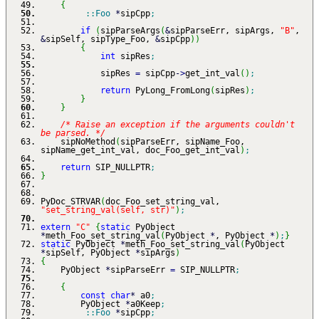
{
::
Foo
*
sipCpp
;
if
(
sipParseArgs
(
&
sipParseErr, sipArgs,
"B"
,
&
sipSelf, sipType_Foo,
&
sipCpp
)
)
{
int
sipRes
;
sipRes
=
sipCpp
-
>
get_int_val
(
)
;
return
PyLong_FromLong
(
sipRes
)
;
}
}
/* Raise an exception if the arguments couldn't
be parsed. */
sipNoMethod
(
sipParseErr, sipName_Foo,
sipName_get_int_val, doc_Foo_get_int_val
)
;
return
SIP_NULLPTR
;
}
PyDoc_STRVAR
(
doc_Foo_set_string_val,
"set_string_val(self, str)"
)
;
extern
"C"
{
static
PyObject
*
meth_Foo_set_string_val
(
PyObject
*
, PyObject
*
)
;
}
static
PyObject
*
meth_Foo_set_string_val
(
PyObject
*
sipSelf, PyObject
*
sipArgs
)
{
PyObject
*
sipParseErr
=
SIP_NULLPTR
;
{
const
char
*
a0
;
PyObject
*
a0Keep
;
::
Foo
*
sipCpp
;