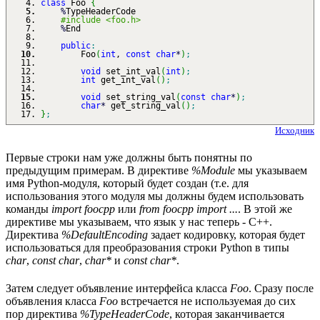
class
Foo
{
%
TypeHeaderCode
#include <foo.h>
%
End
public
:
Foo
(
int
,
const
char
*
)
;
void
set_int_val
(
int
)
;
int
get_int_val
(
)
;
void
set_string_val
(
const
char
*
)
;
char
*
get_string_val
(
)
;
}
;
Исходник
Первые строки нам уже должны быть понятны по
предыдущим примерам. В директиве
%Module
мы указываем
имя Python-модуля, который будет создан (т.е. для
использования этого модуля мы должны будем использовать
команды
import foocpp
или
from foocpp import ...
. В этой же
директиве мы указываем, что язык у нас теперь - C++.
Директива
%DefaultEncoding
задает кодировку, которая будет
использоваться для преобразования строки Python в типы
char
,
const char
,
char*
и
const char*
.
Затем следует объявление интерфейса класса
Foo
. Сразу после
объявления класса
Foo
встречается не используемая до сих
пор директива
%TypeHeaderCode
, которая заканчивается