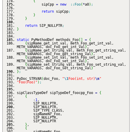
{
sipCpp
=
new
::
Foo
(
*
a0
)
;
return
sipCpp
;
}
}
return
SIP_NULLPTR
;
}
static
PyMethodDef methods_Foo
[
]
=
{
{
sipName_get_int_val, meth_Foo_get_int_val,
METH_VARARGS, doc_Foo_get_int_val
}
,
{
sipName_get_string_val, meth_Foo_get_string_val,
METH_VARARGS, doc_Foo_get_string_val
}
,
{
sipName_set_int_val, meth_Foo_set_int_val,
METH_VARARGS, doc_Foo_set_int_val
}
,
{
sipName_set_string_val, meth_Foo_set_string_val,
METH_VARARGS, doc_Foo_set_string_val
}
}
;
PyDoc_STRVAR
(
doc_Foo,
"
\1
Foo(int, str)
\n
"
"Foo(Foo)"
)
;
sipClassTypeDef sipTypeDef_foocpp_Foo
=
{
{
-
1
,
SIP_NULLPTR,
SIP_NULLPTR,
SIP_TYPE_CLASS,
sipNameNr_Foo,
SIP_NULLPTR,
SIP_NULLPTR
}
,
{
sipNameNr_Foo,