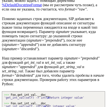
указан, можно задать с помощью директивы
%DefaultDocstringFormat
(мы ее рассмотрим чуть позже), а
если она не указана, то считается, что
format="raw"
.
Помимо заданных строк документации, SIP добавляет к
строкам документации функций описание ее сигнатуры
(какие типы переменных ожидаются на входе и какой тип
функция возвращает). Параметр
signature
указывает, куда
помещать такую сигнатуру: до указанной строки
документации (
signature="prepended"
), после нее
(
signature="appended"
) или не добавлять сигнатуру
(
signature="discarded"
).
Наш пример устанавливает параметр
signature="prepended"
для функций
get_int_val
и
set_int_val
, а также
signature="appended"
для функций
get_string_val
и
set_string_val
. Также был добавлен параметр
format="deindented"
для того, чтобы удалить пробелы в начале
строки документации. Проверим работу этих параметров в
Python:
>>>
Foo.
get_int_val
.__doc__
'get_int_val(self) -> int
\n
Return integer value'
>>>
Foo.
set_int_val
.__doc__
'set_int_val(self, int)
\n
Set integer value'