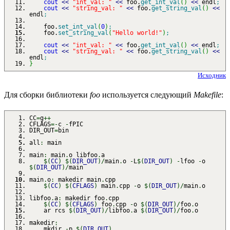
cout
<<
"int_val: "
<<
foo.
get_int_val
(
)
<<
endl
;
cout
<<
"string_val: "
<<
foo.
get_string_val
(
)
<<
endl
;
foo.
set_int_val
(
0
)
;
foo.
set_string_val
(
"Hello world!"
)
;
cout
<<
"int_val: "
<<
foo.
get_int_val
(
)
<<
endl
;
cout
<<
"string_val: "
<<
foo.
get_string_val
(
)
<<
endl
;
}
Исходник
Для сборки библиотеки
foo
используется следующий
Makefile
:
CC
=
g
++
CFLAGS
=-
c
-
fPIC
DIR_OUT
=
bin
all
:
main
main
:
main
.
o libfoo
.
a
$
(
CC
)
$
(
DIR_OUT
)
/
main
.
o
-
L
$
(
DIR_OUT
)
-
lfoo
-
o
$
(
DIR_OUT
)
/
main
main
.
o
:
makedir main
.
cpp
$
(
CC
)
$
(
CFLAGS
)
main
.
cpp
-
o
$
(
DIR_OUT
)
/
main
.
o
libfoo
.
a
:
makedir foo
.
cpp
$
(
CC
)
$
(
CFLAGS
)
foo
.
cpp
-
o
$
(
DIR_OUT
)
/
foo
.
o
ar rcs
$
(
DIR_OUT
)
/
libfoo
.
a
$
(
DIR_OUT
)
/
foo
.
o
makedir
:
mkdir
-
p
$
(
DIR_OUT
)