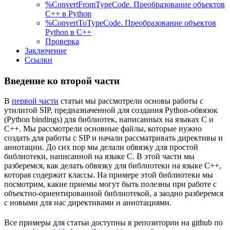
%ConvertFromTypeCode. Преобразование объектов
C++ в Python
%ConvertToTypeCode. Преобразование объектов
Python в C++
Проверка
Заключение
Ссылки
Введение ко второй части
В
первой части
статьи мы рассмотрели основы работы с
утилитой SIP, предназначенной для создания Python-обвязок
(Python bindings) для библиотек, написанных на языках C и
C++. Мы рассмотрели основные файлы, которые нужно
создать для работы с SIP и начали рассматривать директивы и
аннотации. До сих пор мы делали обвязку для простой
библиотеки, написанной на языке C. В этой части мы
разберемся, как делать обвязку для библиотеки на языке C++,
которая содержит классы. На примере этой библиотеки мы
посмотрим, какие приемы могут быть полезны при работе с
объектно-ориентированной библиотекой, а заодно разберемся
с новыми для нас директивами и аннотациями.
Все примеры для статьи доступны в репозитории на github по