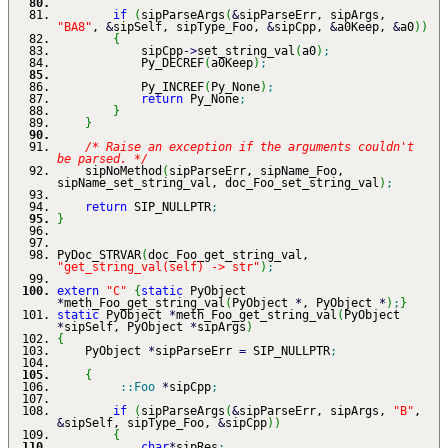
if
(
sipParseArgs
(
&
sipParseErr, sipArgs,
"BA8"
,
&
sipSelf, sipType_Foo,
&
sipCpp,
&
a0Keep,
&
a0
)
)
{
sipCpp
-
>
set_string_val
(
a0
)
;
Py_DECREF
(
a0Keep
)
;
Py_INCREF
(
Py_None
)
;
return
Py_None
;
}
}
/* Raise an exception if the arguments couldn't
be parsed. */
sipNoMethod
(
sipParseErr, sipName_Foo,
sipName_set_string_val, doc_Foo_set_string_val
)
;
return
SIP_NULLPTR
;
}
PyDoc_STRVAR
(
doc_Foo_get_string_val,
"get_string_val(self) -> str"
)
;
extern
"C"
{
static
PyObject
*
meth_Foo_get_string_val
(
PyObject
*
, PyObject
*
)
;
}
static
PyObject
*
meth_Foo_get_string_val
(
PyObject
*
sipSelf, PyObject
*
sipArgs
)
{
PyObject
*
sipParseErr
=
SIP_NULLPTR
;
{
::
Foo
*
sipCpp
;
if
(
sipParseArgs
(
&
sipParseErr, sipArgs,
"B"
,
&
sipSelf, sipType_Foo,
&
sipCpp
)
)
{
char
*
sipRes
;