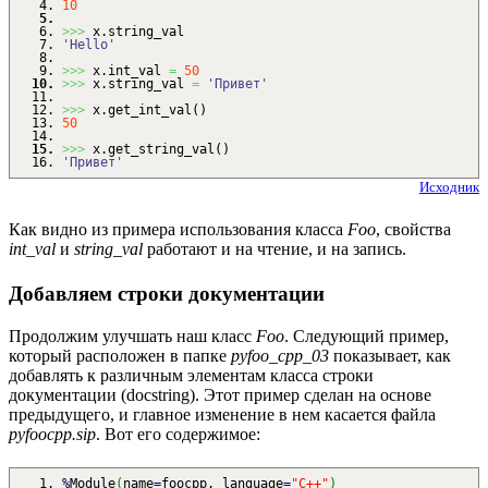
10
>>>
x.
string_val
'Hello'
>>>
x.
int_val
=
50
>>>
x.
string_val
=
'Привет'
>>>
x.
get_int_val
(
)
50
>>>
x.
get_string_val
(
)
'Привет'
Исходник
Как видно из примера использования класса
Foo
, свойства
int_val
и
string_val
работают и на чтение, и на запись.
Добавляем строки документации
Продолжим улучшать наш класс
Foo
. Следующий пример,
который расположен в папке
pyfoo_cpp_03
показывает, как
добавлять к различным элементам класса строки
документации (docstring). Этот пример сделан на основе
предыдущего, и главное изменение в нем касается файла
pyfoocpp.sip
. Вот его содержимое:
%
Module
(
name
=
foocpp, language
=
"C++"
)