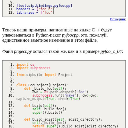
[
tool.sip.bindings.pyfoocpp
]
headers
=
[
"foo.h"
]
libraries
=
[
"foo"
]
Исходник
Теперь наши примеры, написанные на языке C++ будут
упаковываться в Python-пакет
pyfoocpp
, это, пожалуй,
единственное заметное изменение в этом файле.
Файл
project.py
остался такой же, как и в примере
pyfoo_c_04
:
import
os
import
subprocess
from
sipbuild
import
Project
class
FooProject
(
Project
)
:
def
_build_foo
(
self
)
:
cwd
=
os
.
path
.
abspath
(
'foo'
)
subprocess
.
run
(
[
'make'
]
,
cwd
=
cwd
,
capture_output
=
True
,
check
=
True
)
def
build
(
self
)
:
self
._build_foo
(
)
super
(
)
.
build
(
)
def
build_sdist
(
self
,
sdist_directory
)
:
self
._build_foo
(
)
return
super
(
)
.
build_sdist
(
sdist_directory
)