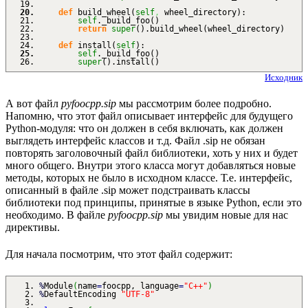
def
build_wheel
(
self
,
wheel_directory
)
:
self
._build_foo
(
)
return
super
(
)
.
build_wheel
(
wheel_directory
)
def
install
(
self
)
:
self
._build_foo
(
)
super
(
)
.
install
(
)
Исходник
А вот файл
pyfoocpp.sip
мы рассмотрим более подробно.
Напомню, что этот файл описывает интерфейс для будущего
Python-модуля: что он должен в себя включать, как должен
выглядеть интерфейс классов и т.д. Файл .sip не обязан
повторять заголовочный файл библиотеки, хоть у них и будет
много общего. Внутри этого класса могут добавляться новые
методы, которых не было в исходном классе. Т.е. интерфейс,
описанный в файле .sip может подстраивать классы
библиотеки под принципы, принятые в языке Python, если это
необходимо. В файле
pyfoocpp.sip
мы увидим новые для нас
директивы.
Для начала посмотрим, что этот файл содержит:
%
Module
(
name
=
foocpp, language
=
"C++"
)
%
DefaultEncoding
"UTF-8"