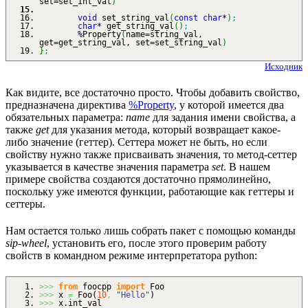
set
=
set_int_val
)
void
set_string_val
(
const
char
*
)
;
char
*
get_string_val
(
)
;
%
Property
(
name
=
string_val,
get
=
get_string_val, set
=
set_string_val
)
}
;
Исходник
Как видите, все достаточно просто. Чтобы добавить свойство,
предназначена директива
%Property
, у которой имеется два
обязательных параметра:
name
для задания имени свойства, а
также
get
для указания метода, который возвращает какое-
либо значение (геттер). Сеттера может не быть, но если
свойству нужно также присваивать значения, то метод-сеттер
указывается в качестве значения параметра
set
. В нашем
примере свойства создаются достаточно прямолинейно,
поскольку уже имеются функции, работающие как геттеры и
сеттеры.
Нам остается только лишь собрать пакет с помощью команды
sip-wheel
, установить его, после этого проверим работу
свойств в командном режиме интерпретатора python:
>>>
from
foocpp
import
Foo
>>>
x
=
Foo
(
10
,
"Hello"
)
>>>
x.
int_val