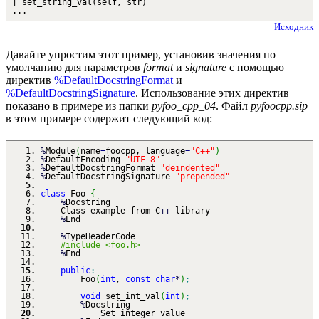
| set_string_val(self, str)
...
Исходник
Давайте упростим этот пример, установив значения по
умолчанию для параметров
format
и
signature
с помощью
директив
%DefaultDocstringFormat
и
%DefaultDocstringSignature
. Использование этих директив
показано в примере из папки
pyfoo_cpp_04
. Файл
pyfoocpp.sip
в этом примере содержит следующий код:
%
Module
(
name
=
foocpp, language
=
"C++"
)
%
DefaultEncoding
"UTF-8"
%
DefaultDocstringFormat
"deindented"
%
DefaultDocstringSignature
"prepended"
class
Foo
{
%
Docstring
Class example from C
++
library
%
End
%
TypeHeaderCode
#include <foo.h>
%
End
public
:
Foo
(
int
,
const
char
*
)
;
void
set_int_val
(
int
)
;
%
Docstring
Set integer value