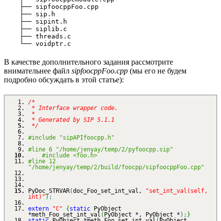
    ├── sipfoocppFoo.cpp

    ├── sip.h

    ├── sipint.h

    ├── siplib.c

    ├── threads.c

В качестве дополнительного задания рассмотрите
внимательнее файл
sipfoocppFoo.cpp
(мы его не будем
подробно обсуждать в этой статье):
/*
* Interface wrapper code.
*
* Generated by SIP 5.1.1
*/
#include "sipAPIfoocpp.h"
#line 6 "/home/jenyay/temp/2/pyfoocpp.sip"
#include <foo.h>
#line 12
"/home/jenyay/temp/2/build/foocpp/sipfoocppFoo.cpp"
PyDoc_STRVAR
(
doc_Foo_set_int_val,
"set_int_val(self,
int)"
)
;
extern
"C"
{
static
PyObject
*
meth_Foo_set_int_val
(
PyObject
*
, PyObject
*
)
;
}
static
PyObject
*
meth_Foo_set_int_val
(
PyObject