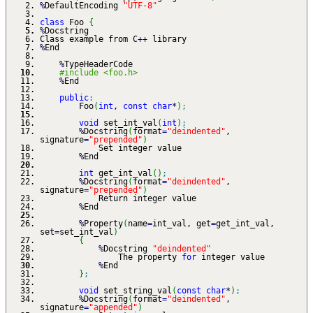
%
DefaultEncoding
"UTF-8"
class
Foo
{
%
Docstring
Class example from C
++
library
%
End
%
TypeHeaderCode
#include <foo.h>
%
End
public
:
Foo
(
int
,
const
char
*
)
;
void
set_int_val
(
int
)
;
%
Docstring
(
format
=
"deindented"
,
signature
=
"prepended"
)
Set integer value
%
End
int
get_int_val
(
)
;
%
Docstring
(
format
=
"deindented"
,
signature
=
"prepended"
)
Return integer value
%
End
%
Property
(
name
=
int_val, get
=
get_int_val,
set
=
set_int_val
)
{
%
Docstring
"deindented"
The property
for
integer value
%
End
}
;
void
set_string_val
(
const
char
*
)
;
%
Docstring
(
format
=
"deindented"
,
signature
=
"appended"
)