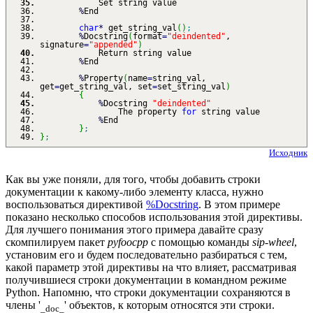
Set string value
%
End
char
*
get_string_val
(
)
;
%
Docstring
(
format
=
"deindented"
,
signature
=
"appended"
)
Return string value
%
End
%
Property
(
name
=
string_val,
get
=
get_string_val, set
=
set_string_val
)
{
%
Docstring
"deindented"
The property
for
string value
%
End
}
;
}
;
Исходник
Как вы уже поняли, для того, чтобы добавить строки
документации к какому-либо элементу класса, нужно
воспользоваться директивой
%Docstring
. В этом примере
показано несколько способов использования этой директивы.
Для лучшего понимания этого примера давайте сразу
скомпилируем пакет
pyfoocpp
с помощью команды
sip-wheel
,
установим его и будем последовательно разбираться с тем,
какой параметр этой директивы на что влияет, рассматривая
получившиеся строки документации в командном режиме
Python. Напомню, что строки документации сохраняются в
члены '
' объектов, к которым относятся эти строки.
_doc_