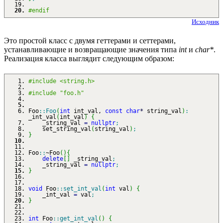
#endif
Исходник
Это простой класс с двумя геттерами и сеттерами,
устанавливающие и возвращающие значения типа
int
и
char*
.
Реализация класса выглядит следующим образом:
#include <string.h>
#include "foo.h"
Foo
::
Foo
(
int
int_val,
const
char
*
string_val
)
:
_int_val
(
int_val
)
{
_string_val
=
nullptr
;
set_string_val
(
string_val
)
;
}
Foo
::
~Foo
(
)
{
delete
[
]
_string_val
;
_string_val
=
nullptr
;
}
void
Foo
::
set_int_val
(
int
val
)
{
_int_val
=
val
;
}
int
Foo
::
get_int_val
(
)
{