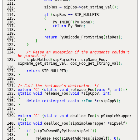
sipRes
=
sipCpp
-
>
get_string_val
(
)
;
if
(
sipRes
==
SIP_NULLPTR
)
{
Py_INCREF
(
Py_None
)
;
return
Py_None
;
}
return
PyUnicode_FromString
(
sipRes
)
;
}
}
/* Raise an exception if the arguments couldn't
be parsed. */
sipNoMethod
(
sipParseErr, sipName_Foo,
sipName_get_string_val, doc_Foo_get_string_val
)
;
return
SIP_NULLPTR
;
}
/* Call the instance's destructor. */
extern
"C"
{
static
void
release_Foo
(
void
*
,
int
)
;
}
static
void
release_Foo
(
void
*
sipCppV,
int
)
{
delete
reinterpret_cast
<
::
Foo
*
>
(
sipCppV
)
;
}
extern
"C"
{
static
void
dealloc_Foo
(
sipSimpleWrapper
*
)
;
}
static
void
dealloc_Foo
(
sipSimpleWrapper
*
sipSelf
)
{
if
(
sipIsOwnedByPython
(
sipSelf
)
)
{
release_Foo
(
sipGetAddress
(
sipSelf
)
,
0
)
;