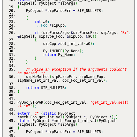
*
sipSelf, PyObject
*
sipArgs
)
{
PyObject
*
sipParseErr
=
SIP_NULLPTR
;
{
int
a0
;
::
Foo
*
sipCpp
;
if
(
sipParseArgs
(
&
sipParseErr, sipArgs,
"Bi"
,
&
sipSelf, sipType_Foo,
&
sipCpp,
&
a0
)
)
{
sipCpp
-
>
set_int_val
(
a0
)
;
Py_INCREF
(
Py_None
)
;
return
Py_None
;
}
}
/* Raise an exception if the arguments couldn't
be parsed. */
sipNoMethod
(
sipParseErr, sipName_Foo,
sipName_set_int_val, doc_Foo_set_int_val
)
;
return
SIP_NULLPTR
;
}
PyDoc_STRVAR
(
doc_Foo_get_int_val,
"get_int_val(self)
-> int"
)
;
extern
"C"
{
static
PyObject
*
meth_Foo_get_int_val
(
PyObject
*
, PyObject
*
)
;
}
static
PyObject
*
meth_Foo_get_int_val
(
PyObject
*
sipSelf, PyObject
*
sipArgs
)
{
PyObject
*
sipParseErr
=
SIP_NULLPTR
;