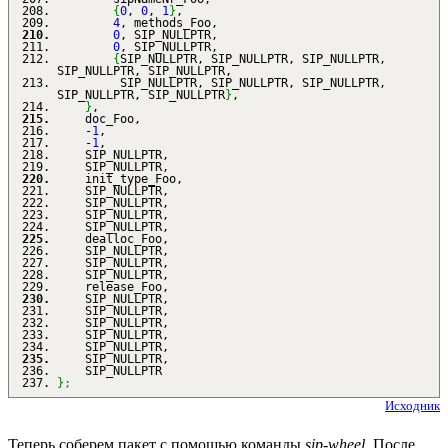
{
0
,
0
,
1
}
,
4
, methods_Foo,
0
, SIP_NULLPTR,
0
, SIP_NULLPTR,
{
SIP_NULLPTR, SIP_NULLPTR, SIP_NULLPTR,
SIP_NULLPTR, SIP_NULLPTR,
SIP_NULLPTR, SIP_NULLPTR, SIP_NULLPTR,
SIP_NULLPTR, SIP_NULLPTR
}
,
}
,
doc_Foo,
-
1
,
-
1
,
SIP_NULLPTR,
SIP_NULLPTR,
init_type_Foo,
SIP_NULLPTR,
SIP_NULLPTR,
SIP_NULLPTR,
SIP_NULLPTR,
dealloc_Foo,
SIP_NULLPTR,
SIP_NULLPTR,
SIP_NULLPTR,
release_Foo,
SIP_NULLPTR,
SIP_NULLPTR,
SIP_NULLPTR,
SIP_NULLPTR,
SIP_NULLPTR,
SIP_NULLPTR,
SIP_NULLPTR
}
;
Исходник
Теперь соберем пакет с помощью команды
sip-wheel
. После