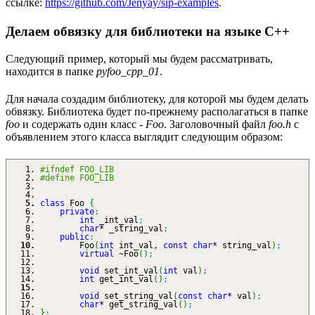
ссылке:
https://github.com/Jenyay/sip-examples
.
Делаем обвязку для библиотеки на языке C++
Следующий пример, который мы будем рассматривать,
находится в папке
pyfoo_cpp_01
.
Для начала создадим библиотеку, для которой мы будем делать
обвязку. Библиотека будет по-прежнему располагаться в папке
foo
и содержать один класс -
Foo
. Заголовочный файл
foo.h
с
объявлением этого класса выглядит следующим образом:
#ifndef FOO_LIB
#define FOO_LIB
class
Foo
{
private
:
int
_int_val
;
char
*
_string_val
;
public
:
Foo
(
int
int_val,
const
char
*
string_val
)
;
virtual
~Foo
(
)
;
void
set_int_val
(
int
val
)
;
int
get_int_val
(
)
;
void
set_string_val
(
const
char
*
val
)
;
char
*
get_string_val
(
)
;
}
;