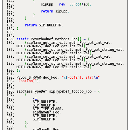
{
sipCpp
=
new
::
Foo
(
*
a0
)
;
return
sipCpp
;
}
}
return
SIP_NULLPTR
;
}
static
PyMethodDef methods_Foo
[
]
=
{
{
sipName_get_int_val, meth_Foo_get_int_val,
METH_VARARGS, doc_Foo_get_int_val
}
,
{
sipName_get_string_val, meth_Foo_get_string_val,
METH_VARARGS, doc_Foo_get_string_val
}
,
{
sipName_set_int_val, meth_Foo_set_int_val,
METH_VARARGS, doc_Foo_set_int_val
}
,
{
sipName_set_string_val, meth_Foo_set_string_val,
METH_VARARGS, doc_Foo_set_string_val
}
}
;
PyDoc_STRVAR
(
doc_Foo,
"
\1
Foo(int, str)
\n
"
"Foo(Foo)"
)
;
sipClassTypeDef sipTypeDef_foocpp_Foo
=
{
{
-
1
,
SIP_NULLPTR,
SIP_NULLPTR,
SIP_TYPE_CLASS,
sipNameNr_Foo,
SIP_NULLPTR,
SIP_NULLPTR
}
,
{
sipNameNr_Foo,