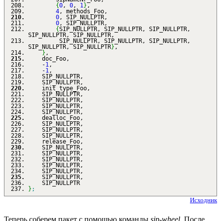
{
0
,
0
,
1
}
,
4
, methods_Foo,
0
, SIP_NULLPTR,
0
, SIP_NULLPTR,
{
SIP_NULLPTR, SIP_NULLPTR, SIP_NULLPTR,
SIP_NULLPTR, SIP_NULLPTR,
SIP_NULLPTR, SIP_NULLPTR, SIP_NULLPTR,
SIP_NULLPTR, SIP_NULLPTR
}
,
}
,
doc_Foo,
-
1
,
-
1
,
SIP_NULLPTR,
SIP_NULLPTR,
init_type_Foo,
SIP_NULLPTR,
SIP_NULLPTR,
SIP_NULLPTR,
SIP_NULLPTR,
dealloc_Foo,
SIP_NULLPTR,
SIP_NULLPTR,
SIP_NULLPTR,
release_Foo,
SIP_NULLPTR,
SIP_NULLPTR,
SIP_NULLPTR,
SIP_NULLPTR,
SIP_NULLPTR,
SIP_NULLPTR,
SIP_NULLPTR
}
;
Исходник
Теперь соберем пакет с помощью команды
sip-wheel
. После