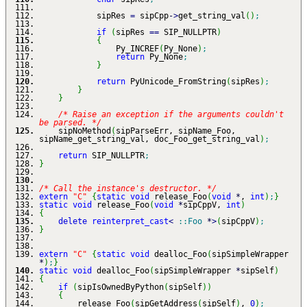
sipRes
=
sipCpp
-
>
get_string_val
(
)
;
if
(
sipRes
==
SIP_NULLPTR
)
{
Py_INCREF
(
Py_None
)
;
return
Py_None
;
}
return
PyUnicode_FromString
(
sipRes
)
;
}
}
/* Raise an exception if the arguments couldn't
be parsed. */
sipNoMethod
(
sipParseErr, sipName_Foo,
sipName_get_string_val, doc_Foo_get_string_val
)
;
return
SIP_NULLPTR
;
}
/* Call the instance's destructor. */
extern
"C"
{
static
void
release_Foo
(
void
*
,
int
)
;
}
static
void
release_Foo
(
void
*
sipCppV,
int
)
{
delete
reinterpret_cast
<
::
Foo
*
>
(
sipCppV
)
;
}
extern
"C"
{
static
void
dealloc_Foo
(
sipSimpleWrapper
*
)
;
}
static
void
dealloc_Foo
(
sipSimpleWrapper
*
sipSelf
)
{
if
(
sipIsOwnedByPython
(
sipSelf
)
)
{
release_Foo
(
sipGetAddress
(
sipSelf
)
,
0
)
;