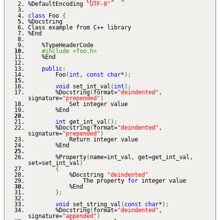
%
DefaultEncoding
"UTF-8"
class
Foo
{
%
Docstring
Class example from C
++
library
%
End
%
TypeHeaderCode
#include <foo.h>
%
End
public
:
Foo
(
int
,
const
char
*
)
;
void
set_int_val
(
int
)
;
%
Docstring
(
format
=
"deindented"
,
signature
=
"prepended"
)
Set integer value
%
End
int
get_int_val
(
)
;
%
Docstring
(
format
=
"deindented"
,
signature
=
"prepended"
)
Return integer value
%
End
%
Property
(
name
=
int_val, get
=
get_int_val,
set
=
set_int_val
)
{
%
Docstring
"deindented"
The property
for
integer value
%
End
}
;
void
set_string_val
(
const
char
*
)
;
%
Docstring
(
format
=
"deindented"
,
signature
=
"appended"
)