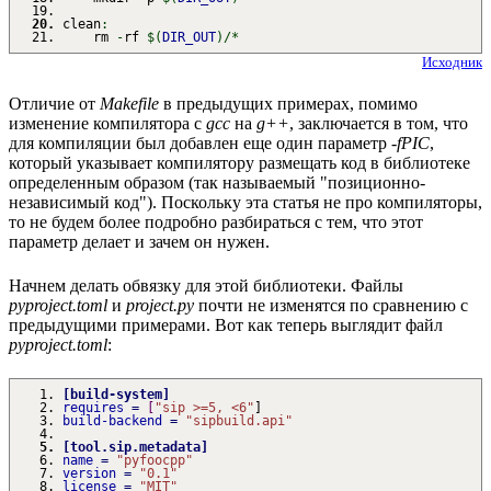
clean
:
rm
-
rf
$
(
DIR_OUT
)
/*
Исходник
Отличие от
Makefile
в предыдущих примерах, помимо
изменение компилятора с
gcc
на
g++
, заключается в том, что
для компиляции был добавлен еще один параметр
-fPIC
,
который указывает компилятору размещать код в библиотеке
определенным образом (так называемый "позиционно-
независимый код"). Поскольку эта статья не про компиляторы,
то не будем более подробно разбираться с тем, что этот
параметр делает и зачем он нужен.
Начнем делать обвязку для этой библиотеки. Файлы
pyproject.toml
и
project.py
почти не изменятся по сравнению с
предыдущими примерами. Вот как теперь выглядит файл
pyproject.toml
:
[
build-system
]
requires
=
[
"sip >=5, <6"
]
build-backend
=
"sipbuild.api"
[
tool.sip.metadata
]
name
=
"pyfoocpp"
version
=
"0.1"
license
=
"MIT"