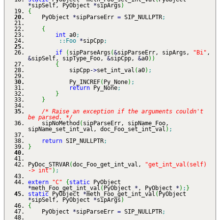
*
sipSelf, PyObject
*
sipArgs
)
{
PyObject
*
sipParseErr
=
SIP_NULLPTR
;
{
int
a0
;
::
Foo
*
sipCpp
;
if
(
sipParseArgs
(
&
sipParseErr, sipArgs,
"Bi"
,
&
sipSelf, sipType_Foo,
&
sipCpp,
&
a0
)
)
{
sipCpp
-
>
set_int_val
(
a0
)
;
Py_INCREF
(
Py_None
)
;
return
Py_None
;
}
}
/* Raise an exception if the arguments couldn't
be parsed. */
sipNoMethod
(
sipParseErr, sipName_Foo,
sipName_set_int_val, doc_Foo_set_int_val
)
;
return
SIP_NULLPTR
;
}
PyDoc_STRVAR
(
doc_Foo_get_int_val,
"get_int_val(self)
-> int"
)
;
extern
"C"
{
static
PyObject
*
meth_Foo_get_int_val
(
PyObject
*
, PyObject
*
)
;
}
static
PyObject
*
meth_Foo_get_int_val
(
PyObject
*
sipSelf, PyObject
*
sipArgs
)
{
PyObject
*
sipParseErr
=
SIP_NULLPTR
;