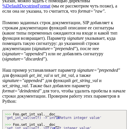
указан, можно задать с помощью директивы
%DefaultDocstringFormat
(мы ее рассмотрим чуть позже), а
если она не указана, то считается, что
format="raw"
.
Помимо заданных строк документации, SIP добавляет к
строкам документации функций описание ее сигнатуры
(какие типы переменных ожидаются на входе и какой тип
функция возвращает). Параметр
signature
указывает, куда
помещать такую сигнатуру: до указанной строки
документации (
signature="prepended"
), после нее
(
signature="appended"
) или не добавлять сигнатуру
(
signature="discarded"
).
Наш пример устанавливает параметр
signature="prepended"
для функций
get_int_val
и
set_int_val
, а также
signature="appended"
для функций
get_string_val
и
set_string_val
. Также был добавлен параметр
format="deindented"
для того, чтобы удалить пробелы в начале
строки документации. Проверим работу этих параметров в
Python:
>>>
Foo.
get_int_val
.__doc__
'get_int_val(self) -> int
\n
Return integer value'
>>>
Foo.
set_int_val
.__doc__
'set_int_val(self, int)
\n
Set integer value'