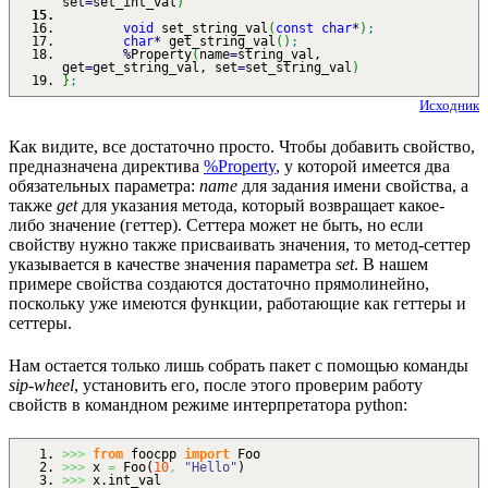
set
=
set_int_val
)
void
set_string_val
(
const
char
*
)
;
char
*
get_string_val
(
)
;
%
Property
(
name
=
string_val,
get
=
get_string_val, set
=
set_string_val
)
}
;
Исходник
Как видите, все достаточно просто. Чтобы добавить свойство,
предназначена директива
%Property
, у которой имеется два
обязательных параметра:
name
для задания имени свойства, а
также
get
для указания метода, который возвращает какое-
либо значение (геттер). Сеттера может не быть, но если
свойству нужно также присваивать значения, то метод-сеттер
указывается в качестве значения параметра
set
. В нашем
примере свойства создаются достаточно прямолинейно,
поскольку уже имеются функции, работающие как геттеры и
сеттеры.
Нам остается только лишь собрать пакет с помощью команды
sip-wheel
, установить его, после этого проверим работу
свойств в командном режиме интерпретатора python:
>>>
from
foocpp
import
Foo
>>>
x
=
Foo
(
10
,
"Hello"
)
>>>
x.
int_val