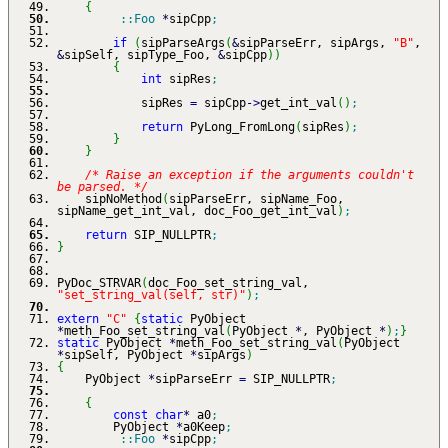
{
::
Foo
*
sipCpp
;
if
(
sipParseArgs
(
&
sipParseErr, sipArgs,
"B"
,
&
sipSelf, sipType_Foo,
&
sipCpp
)
)
{
int
sipRes
;
sipRes
=
sipCpp
-
>
get_int_val
(
)
;
return
PyLong_FromLong
(
sipRes
)
;
}
}
/* Raise an exception if the arguments couldn't
be parsed. */
sipNoMethod
(
sipParseErr, sipName_Foo,
sipName_get_int_val, doc_Foo_get_int_val
)
;
return
SIP_NULLPTR
;
}
PyDoc_STRVAR
(
doc_Foo_set_string_val,
"set_string_val(self, str)"
)
;
extern
"C"
{
static
PyObject
*
meth_Foo_set_string_val
(
PyObject
*
, PyObject
*
)
;
}
static
PyObject
*
meth_Foo_set_string_val
(
PyObject
*
sipSelf, PyObject
*
sipArgs
)
{
PyObject
*
sipParseErr
=
SIP_NULLPTR
;
{
const
char
*
a0
;
PyObject
*
a0Keep
;
::
Foo
*
sipCpp
;