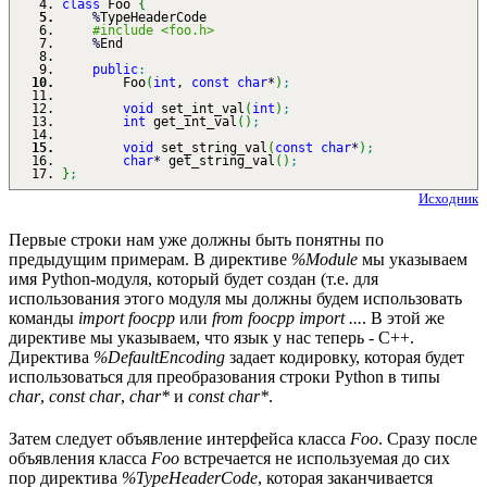
class
Foo
{
%
TypeHeaderCode
#include <foo.h>
%
End
public
:
Foo
(
int
,
const
char
*
)
;
void
set_int_val
(
int
)
;
int
get_int_val
(
)
;
void
set_string_val
(
const
char
*
)
;
char
*
get_string_val
(
)
;
}
;
Исходник
Первые строки нам уже должны быть понятны по
предыдущим примерам. В директиве
%Module
мы указываем
имя Python-модуля, который будет создан (т.е. для
использования этого модуля мы должны будем использовать
команды
import foocpp
или
from foocpp import ...
. В этой же
директиве мы указываем, что язык у нас теперь - C++.
Директива
%DefaultEncoding
задает кодировку, которая будет
использоваться для преобразования строки Python в типы
char
,
const char
,
char*
и
const char*
.
Затем следует объявление интерфейса класса
Foo
. Сразу после
объявления класса
Foo
встречается не используемая до сих
пор директива
%TypeHeaderCode
, которая заканчивается