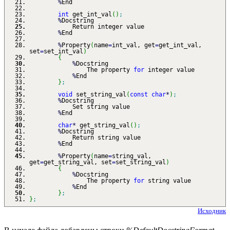
%
End
int
get_int_val
(
)
;
%
Docstring
Return integer value
%
End
%
Property
(
name
=
int_val, get
=
get_int_val,
set
=
set_int_val
)
{
%
Docstring
The property
for
integer value
%
End
}
;
void
set_string_val
(
const
char
*
)
;
%
Docstring
Set string value
%
End
char
*
get_string_val
(
)
;
%
Docstring
Return string value
%
End
%
Property
(
name
=
string_val,
get
=
get_string_val, set
=
set_string_val
)
{
%
Docstring
The property
for
string value
%
End
}
;
}
;
Исходник