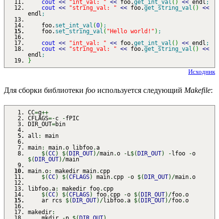
cout
<<
"int_val: "
<<
foo.
get_int_val
(
)
<<
endl
;
cout
<<
"string_val: "
<<
foo.
get_string_val
(
)
<<
endl
;
foo.
set_int_val
(
0
)
;
foo.
set_string_val
(
"Hello world!"
)
;
cout
<<
"int_val: "
<<
foo.
get_int_val
(
)
<<
endl
;
cout
<<
"string_val: "
<<
foo.
get_string_val
(
)
<<
endl
;
}
Исходник
Для сборки библиотеки
foo
используется следующий
Makefile
:
CC
=
g
++
CFLAGS
=-
c
-
fPIC
DIR_OUT
=
bin
all
:
main
main
:
main
.
o libfoo
.
a
$
(
CC
)
$
(
DIR_OUT
)
/
main
.
o
-
L
$
(
DIR_OUT
)
-
lfoo
-
o
$
(
DIR_OUT
)
/
main
main
.
o
:
makedir main
.
cpp
$
(
CC
)
$
(
CFLAGS
)
main
.
cpp
-
o
$
(
DIR_OUT
)
/
main
.
o
libfoo
.
a
:
makedir foo
.
cpp
$
(
CC
)
$
(
CFLAGS
)
foo
.
cpp
-
o
$
(
DIR_OUT
)
/
foo
.
o
ar rcs
$
(
DIR_OUT
)
/
libfoo
.
a
$
(
DIR_OUT
)
/
foo
.
o
makedir
:
mkdir
-
p
$
(
DIR_OUT
)