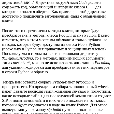
директивой
%End
. Директива
%TypeHeaderCode
должна
содержать код, объявляющий интерфейс класса C++, для
которого создается обертка. Как правило, в этой директиве
достаточно подключить заголовочный файл с объявлением
класса.
После этого перечислены методы класса, которые будут
преобразованы в методы класса
Foo
для языка Python. Важно
отметить, что в этом месте мы объявляем только публичные
методы, которые будут доступны из класса
Foo
в Python
(поскольку в Python нет приватных и защищенных членов).
Поскольку мы в самом начале использовали директиву
%DefaultEncoding
, то в методах, принимающих аргументы
типа
const char*
, можно не использовать аннотацию
Encoding
для указания кодировки для преобразования этих параметров
в строки Python и обратно.
Теперь нам остается собрать Python-пакет
pyfoocpp
и
проверить его. Но прежде чем собирать полноценный wheel-
пакет, давайте воспользуемся командой
sip-build
и посмотрим,
какие исходные файлы для последующей компиляции создаст
SIP, и попытаемся найти в них что-то похожее на тот класс,
который будет создаваться в коде на языке Python. Для этого
вышеуказанную команду
sip-build
нужно вызвать в папке