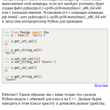
выполнения этой команды, если все пройдет успешно, будет
создан файл
pyfoocpp-0.1-cp38-cp38-manylinux1_x86_64.whl
или с похожим именем. Установим его с помощью команды
pip install --user pyfoocpp-0.1-cp38-cp38-manylinux1_x86_64.whl
и запустим интерпретатор Python для проверки:
>>>
from
foocpp
import
Foo
>>>
x
=
Foo
(
10
,
'Hello'
)
>>>
x.
get_int_val
(
)
10
>>>
x.
get_string_val
(
)
'Hello'
>>>
x.
set_int_val
(
50
)
>>>
x.
set_string_val
(
'Привет'
)
>>>
x.
get_int_val
(
)
50
>>>
x.
get_string_val
(
)
'Привет'
Исходник
Работает! Таким образом, мы с вами только что сделали
Python-модуль с обвязкой для класса на C++. Дальше будем
наводить в этом классе красоту и добавлять разные удобства.