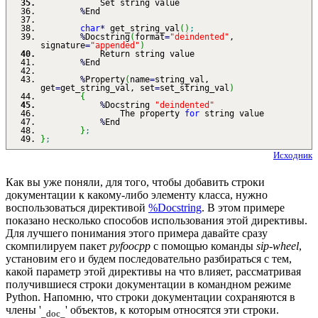
Set string value
%
End
char
*
get_string_val
(
)
;
%
Docstring
(
format
=
"deindented"
,
signature
=
"appended"
)
Return string value
%
End
%
Property
(
name
=
string_val,
get
=
get_string_val, set
=
set_string_val
)
{
%
Docstring
"deindented"
The property
for
string value
%
End
}
;
}
;
Исходник
Как вы уже поняли, для того, чтобы добавить строки
документации к какому-либо элементу класса, нужно
воспользоваться директивой
%Docstring
. В этом примере
показано несколько способов использования этой директивы.
Для лучшего понимания этого примера давайте сразу
скомпилируем пакет
pyfoocpp
с помощью команды
sip-wheel
,
установим его и будем последовательно разбираться с тем,
какой параметр этой директивы на что влияет, рассматривая
получившиеся строки документации в командном режиме
Python. Напомню, что строки документации сохраняются в
члены '
' объектов, к которым относятся эти строки.
_doc_