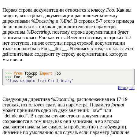
Первая строка документации относится к классу
Foo
. Как вы
видите, все строки документации расположены между
директивами
%Docstring
и
%End
. В строках 5-7 этого примера
не используются никакие дополнительные параметры
директивы
%Docstring
, поэтому строка документации будет
записана в класс
Foo
как есть. Именно поэтому в строках 5-7
нет отступов, иначе отступы перед строкой документации
тоже попали бы в Foo.__doc__. Убедимся в том, что класс
Foo
действительно содержит ту строку документации, которую
мы ввели:
>>>
from
foocpp
import
Foo
>>>
Foo.__doc__
'Class example from C++ library'
Исходник
Следующая директива
%Docstring
, расположенная на 17-19
строках, использует сразу два параметра. Параметр
format
может принимать одно из двух значений: "raw" или
"deindented". В первом случае строки документации
сохраняются в том виде, как они записаны, а во втором -
удаляются начальные символы пробелов (но не табуляции).
Значение по умолчанию для случая, если параметр
format
не