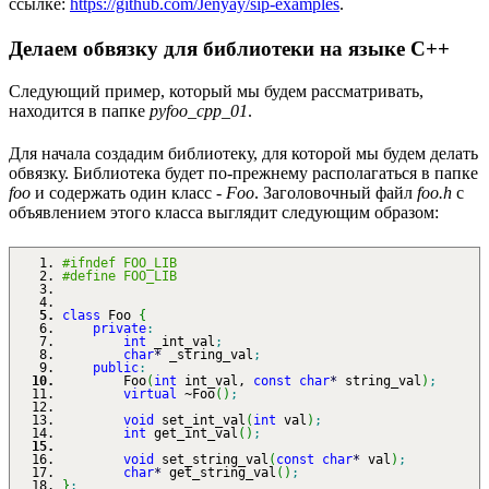
ссылке:
https://github.com/Jenyay/sip-examples
.
Делаем обвязку для библиотеки на языке C++
Следующий пример, который мы будем рассматривать,
находится в папке
pyfoo_cpp_01
.
Для начала создадим библиотеку, для которой мы будем делать
обвязку. Библиотека будет по-прежнему располагаться в папке
foo
и содержать один класс -
Foo
. Заголовочный файл
foo.h
с
объявлением этого класса выглядит следующим образом:
#ifndef FOO_LIB
#define FOO_LIB
class
Foo
{
private
:
int
_int_val
;
char
*
_string_val
;
public
:
Foo
(
int
int_val,
const
char
*
string_val
)
;
virtual
~Foo
(
)
;
void
set_int_val
(
int
val
)
;
int
get_int_val
(
)
;
void
set_string_val
(
const
char
*
val
)
;
char
*
get_string_val
(
)
;
}
;