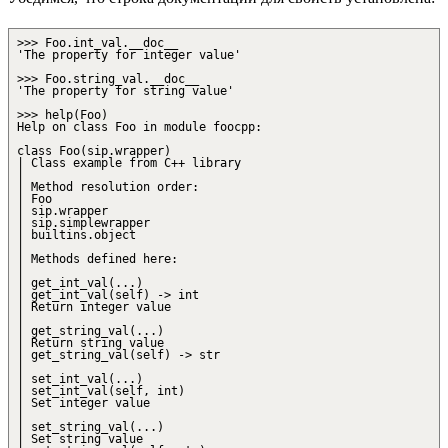
>>> Foo.int_val.__doc__
'The property for integer value'
>>> Foo.string_val.__doc__
'The property for string value'
>>> help(Foo)
Help on class Foo in module foocpp:
class Foo(sip.wrapper)
| Class example from C++ library
|
| Method resolution order:
| Foo
| sip.wrapper
| sip.simplewrapper
| builtins.object
|
| Methods defined here:
|
| get_int_val(...)
| get_int_val(self) -> int
| Return integer value
|
| get_string_val(...)
| Return string value
| get_string_val(self) -> str
|
| set_int_val(...)
| set_int_val(self, int)
| Set integer value
|
| set_string_val(...)
| Set string value