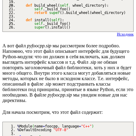
def
build_wheel
(
self
,
wheel_directory
)
:
self
._build_foo
(
)
return
super
(
)
.
build_wheel
(
wheel_directory
)
def
install
(
self
)
:
self
._build_foo
(
)
super
(
)
.
install
(
)
Исходник
А вот файл
pyfoocpp.sip
мы рассмотрим более подробно.
Напомню, что этот файл описывает интерфейс для будущего
Python-модуля: что он должен в себя включать, как должен
выглядеть интерфейс классов и т.д. Файл .sip не обязан
повторять заголовочный файл библиотеки, хоть у них и будет
много общего. Внутри этого класса могут добавляться новые
методы, которых не было в исходном классе. Т.е. интерфейс,
описанный в файле .sip может подстраивать классы
библиотеки под принципы, принятые в языке Python, если это
необходимо. В файле
pyfoocpp.sip
мы увидим новые для нас
директивы.
Для начала посмотрим, что этот файл содержит:
%
Module
(
name
=
foocpp, language
=
"C++"
)
%
DefaultEncoding
"UTF-8"