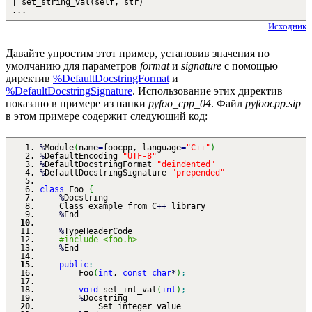
| set_string_val(self, str)
...
Исходник
Давайте упростим этот пример, установив значения по
умолчанию для параметров
format
и
signature
с помощью
директив
%DefaultDocstringFormat
и
%DefaultDocstringSignature
. Использование этих директив
показано в примере из папки
pyfoo_cpp_04
. Файл
pyfoocpp.sip
в этом примере содержит следующий код:
%
Module
(
name
=
foocpp, language
=
"C++"
)
%
DefaultEncoding
"UTF-8"
%
DefaultDocstringFormat
"deindented"
%
DefaultDocstringSignature
"prepended"
class
Foo
{
%
Docstring
Class example from C
++
library
%
End
%
TypeHeaderCode
#include <foo.h>
%
End
public
:
Foo
(
int
,
const
char
*
)
;
void
set_int_val
(
int
)
;
%
Docstring
Set integer value