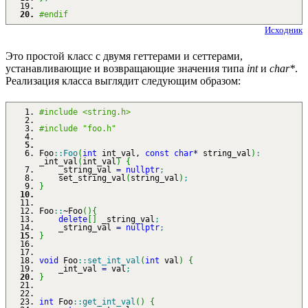
#endif
Исходник
Это простой класс с двумя геттерами и сеттерами,
устанавливающие и возвращающие значения типа
int
и
char*
.
Реализация класса выглядит следующим образом:
#include <string.h>
#include "foo.h"
Foo
::
Foo
(
int
int_val,
const
char
*
string_val
)
:
_int_val
(
int_val
)
{
_string_val
=
nullptr
;
set_string_val
(
string_val
)
;
}
Foo
::
~Foo
(
)
{
delete
[
]
_string_val
;
_string_val
=
nullptr
;
}
void
Foo
::
set_int_val
(
int
val
)
{
_int_val
=
val
;
}
int
Foo
::
get_int_val
(
)
{