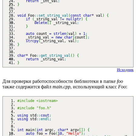
return
_int_val
;
}
void
Foo
::
set_string_val
(
const
char
*
val
)
{
if
(
_string_val
!
=
nullptr
)
{
delete
[
]
_string_val
;
}
auto
count
=
strlen
(
val
)
+
1
;
_string_val
=
new
char
[
count
]
;
strcpy
(
_string_val, val
)
;
}
char
*
Foo
::
get_string_val
(
)
{
return
_string_val
;
}
Исходник
Для проверки работоспособности библиотеки в папке
foo
также содержится файл
main.cpp
, использующий класс
Foo
:
#include <iostream>
#include "foo.h"
using
std
::
cout
;
using
std
::
endl
;
int
main
(
int
argc,
char
*
argv
[
]
)
{
auto
foo
=
Foo
(
10
,
"Hello"
)
;