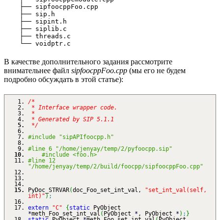
    ├── sipfoocppFoo.cpp

    ├── sip.h

    ├── sipint.h

    ├── siplib.c

    ├── threads.c

В качестве дополнительного задания рассмотрите
внимательнее файл
sipfoocppFoo.cpp
(мы его не будем
подробно обсуждать в этой статье):
/*
* Interface wrapper code.
*
* Generated by SIP 5.1.1
*/
#include "sipAPIfoocpp.h"
#line 6 "/home/jenyay/temp/2/pyfoocpp.sip"
#include <foo.h>
#line 12
"/home/jenyay/temp/2/build/foocpp/sipfoocppFoo.cpp"
PyDoc_STRVAR
(
doc_Foo_set_int_val,
"set_int_val(self,
int)"
)
;
extern
"C"
{
static
PyObject
*
meth_Foo_set_int_val
(
PyObject
*
, PyObject
*
)
;
}
static
PyObject
*
meth_Foo_set_int_val
(
PyObject