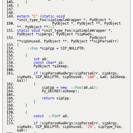
}
}
extern
"C"
{
static
void
*
init_type_Foo
(
sipSimpleWrapper
*
, PyObject
*
,
PyObject
*
, PyObject
**
, PyObject
**
, PyObject
**
)
;
}
static
void
*
init_type_Foo
(
sipSimpleWrapper
*
,
PyObject
*
sipArgs, PyObject
*
sipKwds,
PyObject
**
sipUnused, PyObject
**
, PyObject
**
sipParseErr
)
{
::
Foo
*
sipCpp
=
SIP_NULLPTR
;
{
int
a0
;
const
char
*
a1
;
PyObject
*
a1Keep
;
if
(
sipParseKwdArgs
(
sipParseErr, sipArgs,
sipKwds, SIP_NULLPTR, sipUnused,
"iA8"
,
&
a0,
&
a1Keep,
&
a1
)
)
{
sipCpp
=
new
::
Foo
(
a0,a1
)
;
Py_DECREF
(
a1Keep
)
;
return
sipCpp
;
}
}
{
const
::
Foo
*
a0
;
if
(
sipParseKwdArgs
(
sipParseErr, sipArgs,
sipKwds, SIP_NULLPTR, sipUnused,
"J9"
, sipType_Foo,
&
a0
)
)