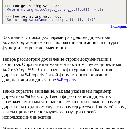
>>>
Foo.
get_string_val
.__doc__
'Return string value
\n
get_string_val(self) -> str'
>>>
Foo.
set_string_val
.__doc__
'Set string value
\n
set_string_val(self, str)'
Исходник
Как видим, с помощью параметра
signature
директивы
%Docstring
можно менять положение описания сигнатуры
функции в строке документации.
Теперь рассмотрим добавление строки документации в
свойства. Обратите внимание, что в этом случае директивы
%Docstring
...
%End
заключены в фигурные скобки после
директивы %Property. Такой формат записи описан в
документации к директиве
%Property
.
Также обратите внимание, как мы указываем параметр
директивы
%Docstring
. Такой формат записи директив
возможен, если мы устанавливаем только первый параметр
директивы (в данном случае параметр
format
). Таким образом,
в этом примере используются сразу три способа
использования директив.
Убедимся, что строка документации для свойств установлена: