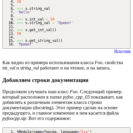
10
>>>
x.
string_val
'Hello'
>>>
x.
int_val
=
50
>>>
x.
string_val
=
'Привет'
>>>
x.
get_int_val
(
)
50
>>>
x.
get_string_val
(
)
'Привет'
Исходник
Как видно из примера использования класса
Foo
, свойства
int_val
и
string_val
работают и на чтение, и на запись.
Добавляем строки документации
Продолжим улучшать наш класс
Foo
. Следующий пример,
который расположен в папке
pyfoo_cpp_03
показывает, как
добавлять к различным элементам класса строки
документации (docstring). Этот пример сделан на основе
предыдущего, и главное изменение в нем касается файла
pyfoocpp.sip
. Вот его содержимое:
%
Module
(
name
=
foocpp, language
=
"C++"
)