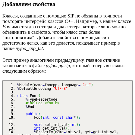
Добавляем свойства
Классы, созданные с помощью SIP не обязаны в точности
повторять интерфейс классов C++. Например, в нашем классе
Foo
имеется два геттера и два сеттера, которые явно можно
объединить в свойство, чтобы класс стал более
"питоновским". Добавить свойства с помощью сип
достаточно легко, как это делается, показывает пример в
папке
pyfoo_cpp_02
.
Этот пример аналогичен предыдущему, главное отличие
заключается в файле
pyfoocpp.sip
, который теперь выглядит
следующим образом:
%
Module
(
name
=
foocpp, language
=
"C++"
)
%
DefaultEncoding
"UTF-8"
class
Foo
{
%
TypeHeaderCode
#include <foo.h>
%
End
public
:
Foo
(
int
,
const
char
*
)
;
void
set_int_val
(
int
)
;
int
get_int_val
(
)
;
%
Property
(
name
=
int_val, get
=
get_int_val,