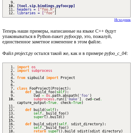
[
tool.sip.bindings.pyfoocpp
]
headers
=
[
"foo.h"
]
libraries
=
[
"foo"
]
Исходник
Теперь наши примеры, написанные на языке C++ будут
упаковываться в Python-пакет
pyfoocpp
, это, пожалуй,
единственное заметное изменение в этом файле.
Файл
project.py
остался такой же, как и в примере
pyfoo_c_04
:
import
os
import
subprocess
from
sipbuild
import
Project
class
FooProject
(
Project
)
:
def
_build_foo
(
self
)
:
cwd
=
os
.
path
.
abspath
(
'foo'
)
subprocess
.
run
(
[
'make'
]
,
cwd
=
cwd
,
capture_output
=
True
,
check
=
True
)
def
build
(
self
)
:
self
._build_foo
(
)
super
(
)
.
build
(
)
def
build_sdist
(
self
,
sdist_directory
)
:
self
._build_foo
(
)
return
super
(
)
.
build_sdist
(
sdist_directory
)