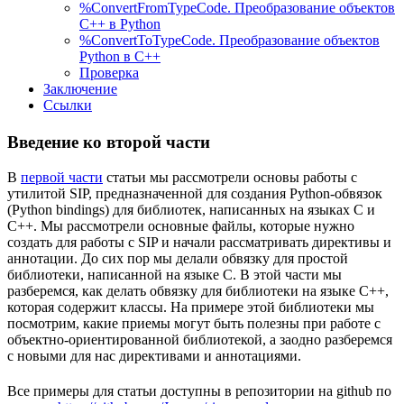
%ConvertFromTypeCode. Преобразование объектов
C++ в Python
%ConvertToTypeCode. Преобразование объектов
Python в C++
Проверка
Заключение
Ссылки
Введение ко второй части
В
первой части
статьи мы рассмотрели основы работы с
утилитой SIP, предназначенной для создания Python-обвязок
(Python bindings) для библиотек, написанных на языках C и
C++. Мы рассмотрели основные файлы, которые нужно
создать для работы с SIP и начали рассматривать директивы и
аннотации. До сих пор мы делали обвязку для простой
библиотеки, написанной на языке C. В этой части мы
разберемся, как делать обвязку для библиотеки на языке C++,
которая содержит классы. На примере этой библиотеки мы
посмотрим, какие приемы могут быть полезны при работе с
объектно-ориентированной библиотекой, а заодно разберемся
с новыми для нас директивами и аннотациями.
Все примеры для статьи доступны в репозитории на github по