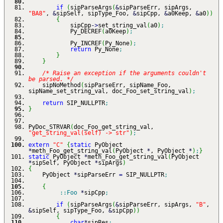
if
(
sipParseArgs
(
&
sipParseErr, sipArgs,
"BA8"
,
&
sipSelf, sipType_Foo,
&
sipCpp,
&
a0Keep,
&
a0
)
)
{
sipCpp
-
>
set_string_val
(
a0
)
;
Py_DECREF
(
a0Keep
)
;
Py_INCREF
(
Py_None
)
;
return
Py_None
;
}
}
/* Raise an exception if the arguments couldn't
be parsed. */
sipNoMethod
(
sipParseErr, sipName_Foo,
sipName_set_string_val, doc_Foo_set_string_val
)
;
return
SIP_NULLPTR
;
}
PyDoc_STRVAR
(
doc_Foo_get_string_val,
"get_string_val(self) -> str"
)
;
extern
"C"
{
static
PyObject
*
meth_Foo_get_string_val
(
PyObject
*
, PyObject
*
)
;
}
static
PyObject
*
meth_Foo_get_string_val
(
PyObject
*
sipSelf, PyObject
*
sipArgs
)
{
PyObject
*
sipParseErr
=
SIP_NULLPTR
;
{
::
Foo
*
sipCpp
;
if
(
sipParseArgs
(
&
sipParseErr, sipArgs,
"B"
,
&
sipSelf, sipType_Foo,
&
sipCpp
)
)
{
char
*
sipRes
;