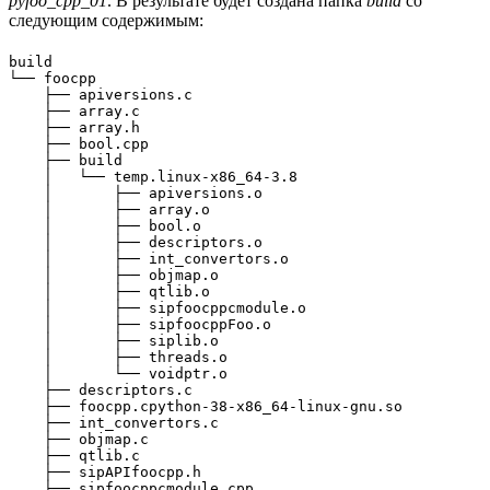
pyfoo_cpp_01
. В результате будет создана папка
build
со
следующим содержимым:
build

└── foocpp

    ├── apiversions.c

    ├── array.c

    ├── array.h

    ├── bool.cpp

    ├── build

    │   └── temp.linux-x86_64-3.8

    │       ├── apiversions.o

    │       ├── array.o

    │       ├── bool.o

    │       ├── descriptors.o

    │       ├── int_convertors.o

    │       ├── objmap.o

    │       ├── qtlib.o

    │       ├── sipfoocppcmodule.o

    │       ├── sipfoocppFoo.o

    │       ├── siplib.o

    │       ├── threads.o

    │       └── voidptr.o

    ├── descriptors.c

    ├── foocpp.cpython-38-x86_64-linux-gnu.so

    ├── int_convertors.c

    ├── objmap.c

    ├── qtlib.c

    ├── sipAPIfoocpp.h

    ├── sipfoocppcmodule.cpp
