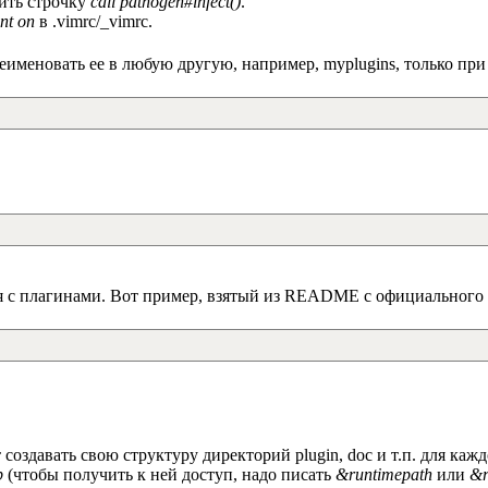
вить строчку
call pathogen#infect()
.
ent on
в .vimrc/_vimrc.
еименовать ее в любую другую, например, myplugins, только при 
рия с плагинами. Вот пример, взятый из README с официального
создавать свою структуру директорий plugin, doc и т.п. для кажд
p
(чтобы получить к ней доступ, надо писать
&runtimepath
или
&r