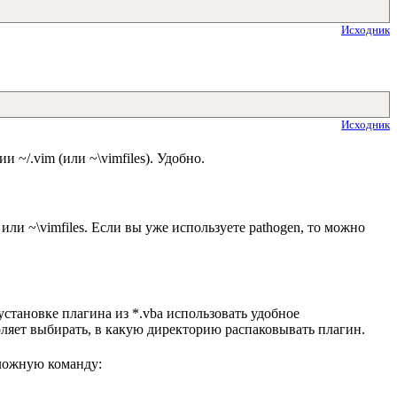
Исходник
Исходник
 ~/.vim (или ~\vimfiles). Удобно.
 или ~\vimfiles. Если вы уже используете pathogen, то можно
установке плагина из *.vba использовать удобное
воляет выбирать, в какую директорию распаковывать плагин.
ложную команду: