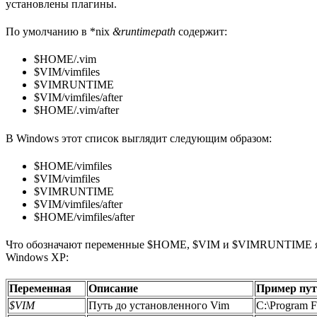
установлены плагины.
По умолчанию в *nix
&runtimepath
содержит:
$HOME/.vim
$VIM/vimfiles
$VIMRUNTIME
$VIM/vimfiles/after
$HOME/.vim/after
В Windows этот список выглядит следующим образом:
$HOME/vimfiles
$VIM/vimfiles
$VIMRUNTIME
$VIM/vimfiles/after
$HOME/vimfiles/after
Что обозначают переменные $HOME, $VIM и $VIMRUNTIME я 
Windows XP:
Переменная
Описание
Пример пут
$VIM
Путь до установленного Vim
C:\Program F