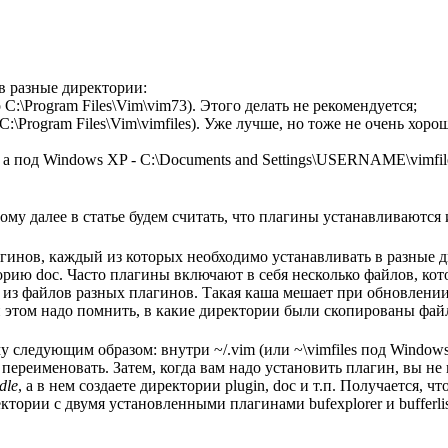
в разные директории:
C:\Program Files\Vim\vim73). Этого делать не рекомендуется;
:\Program Files\Vim\vimfiles). Уже лучше, но тоже не очень хоро
, а под Windows XP - C:\Documents and Settings\USERNAME\vimfile
му далее в статье будем считать, что плагины устанавливаются 
инов, каждый из которых необходимо устанавливать в разные директ
рию doc. Часто плагины включают в себя несколько файлов, ко
аша из файлов разных плагинов. Такая каша мешает при обновлени
и этом надо помнить, в какие директории были скопированы фай
у следующим образом: внутри ~/.vim (или ~\vimfiles под Windo
 переименовать. Затем, когда вам надо установить плагин, вы не
dle
, а в нем создаете директории plugin, doc и т.п. Получается, ч
тории с двумя установленными плагинами bufexplorer и bufferlis