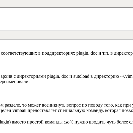
оответствующих в поддиректориях plugin, doc и т.п. в директории
архив с директориями plugin, doc и autoload в директорию ~/.vim
переименовали.
м разделе, то может возникнуть вопрос по поводу того, как при 
 целей vimball предоставляет специальную команду, которая поз
plugin) вместо простой команды
:so%
нужно вводить чуть более с