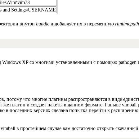
iles\Vim\vim73
ts and Settings\USERNAME
иректории внутри
bundle
и добавляет их в переменную
runtimepath
под Windows XP со многими установленными с помощью pathogen 
ов, потому что многие плагины распространяются в виде единс
от же плагин и создает пакеты в данном формате. Раньше vimball
ако в последних версиях сделана попытка перейти к расширени
 vimball в простейшем случае вам достаточно открыть скачанны