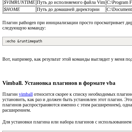
$VIMRUNTIME
Путь до исполняемого файла Vim
C:\Program F
$HOME
Путь до домашней директории
C:\Documen
Плагин pathogen при инициализации просто просматривает д
следующую команду:
:echo &runtimepath
Вот, например, как результат этой команды выглядит у меня 
Vimball. Установка плагинов в формате vba
Плагин
vimball
относится скорее к списку необходимых плагин
установить, как раз и должен быть установлен этот плагин. Эт
плагинов распространяются именно с этим расширением), одн
расширением.
Для установки плагина или набора плагинов с использованием