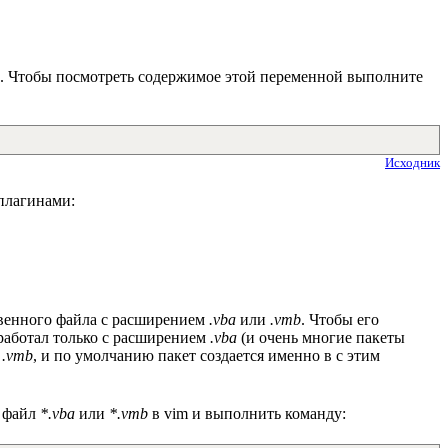
. Чтобы посмотреть содержимое этой переменной выполните
Исходник
плагинами:
твенного файла с расширением
.vba
или
.vmb
. Чтобы его
 работал только с расширением
.vba
(и очень многие пакеты
ю
.vmb
, и по умолчанию пакет создается именно в с этим
й файл
*.vba
или
*.vmb
в vim и выполнить команду: