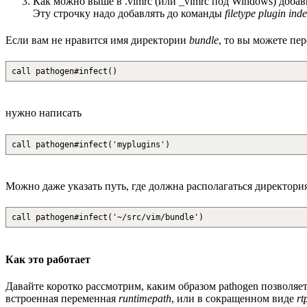
Как можно выше в .vimrc (или _vimrc под Windows) доба
Эту строчку надо добавлять до команды
filetype plugin ind
Если вам не нравится имя директории
bundle
, то вы можете пер
call pathogen#infect()
нужно написать
call pathogen#infect('myplugins')
Можно даже указать путь, где должна располагаться директо
call pathogen#infect('~/src/vim/bundle')
Как это работает
Давайте коротко рассмотрим, каким образом pathogen позволяет 
встроенная переменная
runtimepath
, или в сокращенном виде
rt