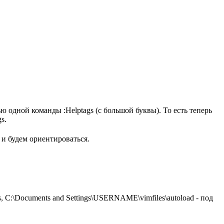
 одной команды :Helptags (с большой буквы). То есть теперь
s.
 и будем ориентироваться.
s, C:\Documents and Settings\USERNAME\vimfiles\autoload - под