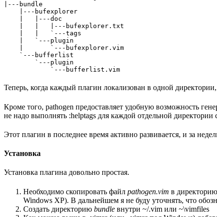
|---bundle

    |---bufexplorer

    |   |---doc

    |   |   |---bufexplorer.txt

    |   |   `---tags

    |   `---plugin

    |       `---bufexplorer.vim

    `---bufferlist

        `---plugin

Теперь, когда каждый плагин локализован в одной директории,
Кроме того, pathogen предоставляет удобную возможность гене
не надо выполнять :helptags для каждой отдельной директории с
Этот плагин в последнее время активно развивается, и за недел
Установка
Установка плагина довольно простая.
Необходимо скопировать файл
pathogen.vim
в директорию ~
Windows XP). В дальнейшем я не буду уточнять, что обозна
Создать директорию
bundle
внутри ~/.vim или ~\vimfiles