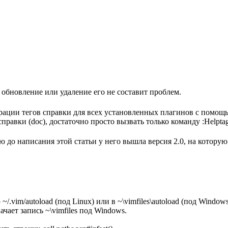
 обновление или удаление его не составит проблем.
рации тегов справки для всех установленных плагинов с помощью
правки (doc), достаточно просто вызвать только команду :Helptag
ю до написания этой статьи у него вышла версия 2.0, на которую
/.vim/autoload (под Linux) или в ~\vimfiles\autoload (под Window
чает запись ~\vimfiles под Windows.