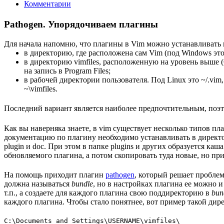
Комментарии
Pathogen. Упорядочиваем плагины
Для начала напомню, что плагины в Vim можно устанавливать 
в директорию, где расположена сам Vim (под Windows это 
в директорию vimfiles, расположенную на уровень выше (C
на запись в Program Files;
в рабочей директории пользователя. Под Linux это ~/.vim
~\vimfiles.
Последний вариант является наиболее предпочтительным, поэто
Как вы наверняка знаете, в vim существует несколько типов плаг
документацию по плагину необходимо устанавливать в директо
plugin и doc. При этом в папке plugins и других образуется к
обновляемого плагина, а потом скопировать туда новые, но пр
На помощь приходит плагин
pathogen
, который решает проблем
должна называться
bundle
, но в настройках плагина ее можно и
т.п., а создаете для каждого плагина свою поддиректорию в
bun
каждого плагина. Чтобы стало понятнее, вот пример такой дирек
C:\Documents and Settings\USERNAME\vimfiles\ 
