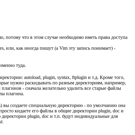
шо, потому что в этом случае необходимо иметь права доступа
s, или, как иногда пишут (а Vim эту запись понимает) -
именно туда.
ории: autoload, plugin, syntax, ftplugin и т.д. Кроме того,
торые нужно раскидывать по разным директориям, например,
и плагинов - сначала желательно удалить все старые файлы
лы плагина.
ws) вы создаете специальную директорию - по умолчанию она
 просто кидаете его файлы в общие директории plugin, doc и
то директории plugin, doc и т.п. будут индивидуальные для
t: