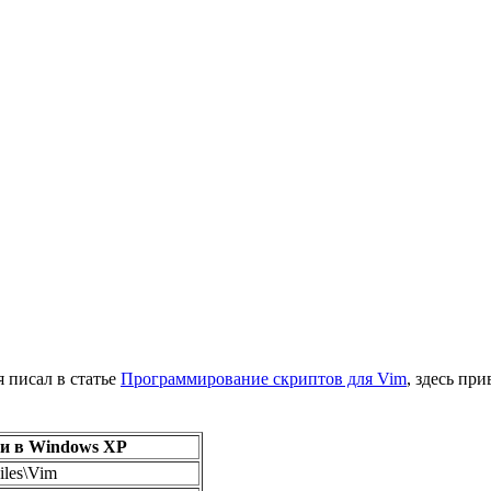
писал в статье
Программирование скриптов для Vim
, здесь пр
и в Windows XP
iles\Vim