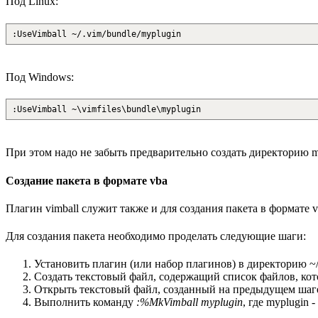
Под Linux:
:UseVimball ~/.vim/bundle/myplugin
Под Windows:
:UseVimball ~\vimfiles\bundle\myplugin
При этом надо не забыть предварительно создать директорию m
Создание пакета в формате vba
Плагин vimball служит также и для создания пакета в формате
Для создания пакета необходимо проделать следующие шаги:
Установить плагин (или набор плагинов) в директорию ~/.v
Создать текстовый файл, содержащий список файлов, кото
Открыть текстовый файл, созданный на предыдущем шаге
Выполнить команду
:%MkVimball myplugin
, где myplugin 