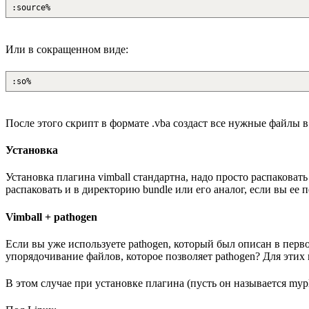
:source%
Или в сокращенном виде:
:so%
После этого скрипт в формате .vba создаст все нужные файлы в с
Установка
Установка плагина vimball стандартна, надо просто распаковать 
распаковать и в директорию bundle или его аналог, если вы ее 
Vimball + pathogen
Если вы уже используете pathogen, который был описан в перво
упорядочивание файлов, которое позволяет pathogen? Для этих
В этом случае при установке плагина (пусть он называется my