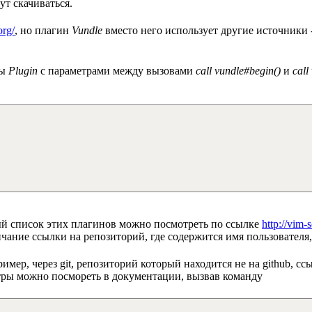
ут скачиваться.
org/
, но плагин
Vundle
вместо него использует другие источники 
ды
Plugin
с параметрами между вызовами
call vundle#begin()
и
call
ый список этих плагинов можно посмотреть по ссылке
http://vim-s
ончание ссылки на репозиторий, где содержится имя пользовател
имер, через git, репозиторий который находится не на github, 
етры можно посмореть в документации, вызвав команду