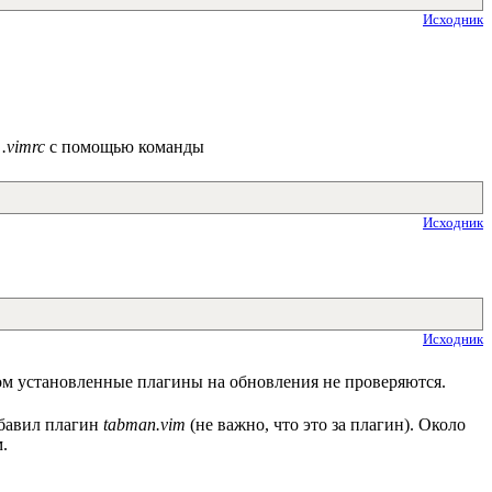
Исходник
ь
.vimrc
с помощью команды
Исходник
Исходник
ом установленные плагины на обновления не проверяются.
добавил плагин
tabman.vim
(не важно, что это за плагин). Около
.