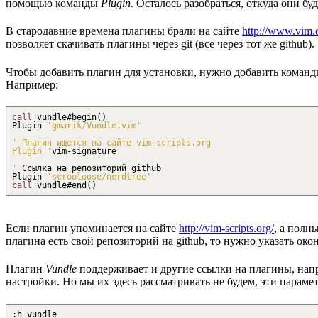
помощью команды
Plugin
. Осталось разобраться, откуда они буд
В стародавние времена плагины брали на сайте
http://www.vim.
позволяет скачивать плагины через git (все через тот же github).
Чтобы добавить плагин для установки, нужно добавить коман
Например:
call
vundle#begin
(
)
Plugin
'gmarik/Vundle.vim'
' Плагин ищется на сайте vim-scripts.org
Plugin '
vim
-
signature
'
'
Ссылка на репозиторий github
Plugin
'scrooloose/nerdtree'
call
vundle#end
(
)
Если плагин упоминается на сайте
http://vim-scripts.org/
, а полн
плагина есть свой репозиторий на github, то нужно указать ок
Плагин
Vundle
поддерживает и другие ссылки на плагины, напр
настройки. Но мы их здесь рассматривать не будем, эти парам
:
h vundle