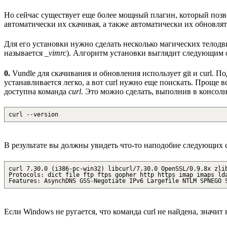
Но сейчас существует еще более мощный плагин, который позв
автоматически их скачивая, а также автоматически их обновлят
Для его установки нужно сделать несколько магических тело
называется
_vimrc
). Алгоритм установки выглядит следующим 
0.
Vundle для скачивания и обновления использует git и curl. 
устанавливается легко, а вот curl нужно еще поискать. Проще вс
доступна команда
curl
. Это можно сделать, выполнив в консо
curl --version
В результате вы должны увидеть что-то наподобие следующих 
curl 7.30.0 (i386-pc-win32) libcurl/7.30.0 OpenSSL/0.9.8x zli
Protocols: dict file ftp ftps gopher http https imap imaps ld
Features: AsynchDNS GSS-Negotiate IPv6 Largefile NTLM SPNEGO 
Если Windows не ругается, что команда curl не найдена, значит