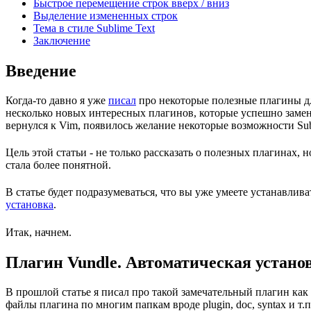
Быстрое перемещение строк вверх / вниз
Выделение измененных строк
Тема в стиле Sublime Text
Заключение
Введение
Когда-то давно я уже
писал
про некоторые полезные плагины для
несколько новых интересных плагинов, которые успешно заменяю
вернулся к Vim, появилось желание некоторые возможности Subl
Цель этой статьи - не только рассказать о полезных плагинах, 
стала более понятной.
В статье будет подразумеваться, что вы уже умеете устанавлива
установка
.
Итак, начнем.
Плагин Vundle. Автоматическая устано
В прошлой статье я писал про такой замечательный плагин как
файлы плагина по многим папкам вроде plugin, doc, syntax и т.п