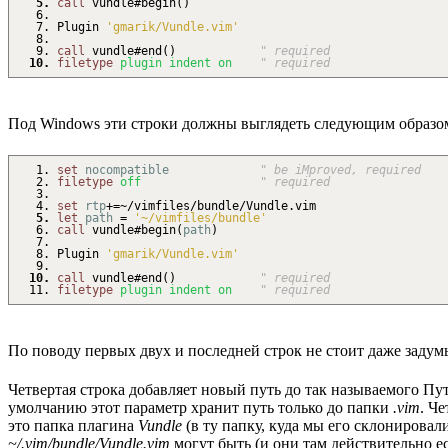
call
vundle#begin
(
)
Plugin
'gmarik/Vundle.vim'
call
vundle#end
(
)
" required
filetype
plugin
indent
on
" required
Под Windows эти строки должны выглядеть следующим образо
set
nocompatible
" be iMproved, required
filetype
off
" required
set
rtp
+
=
~/
vimfiles
/
bundle
/
Vundle
.
vim
let
path
=
'~/vimfiles/bundle'
call
vundle#begin
(
path
)
Plugin
'gmarik/Vundle.vim'
call
vundle#end
(
)
" required
filetype
plugin
indent
on
" required
По поводу первых двух и последней строк не стоит даже задум
Четвертая строка добавляет новый путь до так называемого Пути
умолчанию этот параметр хранит путь только до папки
.vim
. Ч
это папка плагина
Vundle
(в ту папку, куда мы его склонировал
~/.vim/bundle/Vundle.vim
могут быть (и они там действительно е