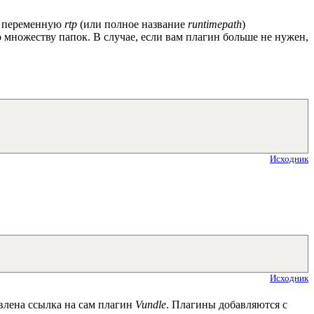
в переменную
rtp
(или полное название
runtimepath
)
множеству папок. В случае, если вам плагин больше не нужен,
Исходник
Исходник
авлена ссылка на сам плагин
Vundle
. Плагины добавляются с