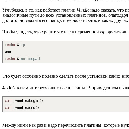
Углубляясь в то, как работает плагин
Vundle
надо сказать, что 
аналогичные пути до всех установленных плагинов, благодаря
достаточно удалить его папку, и не надо искать, в каких други
Чтобы увидеть, что хранится у вас в переменной
rtp
, достаточн
:
echo
&
rtp
или
:
echo
&
runtimepath
Это будет особенно полезно сделать после установки каких-ниб
4.
Добавляем интересующие нас плагины. В приведенном выше
call
vundle#begin
(
)
...
call
vundle#end
(
)
Между ними как раз и надо перечислить плагины, которые нужн