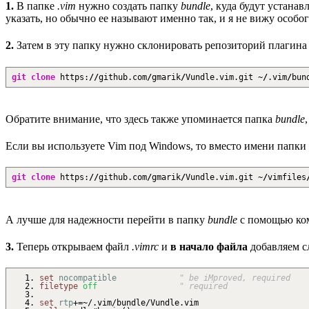
1.
В папке
.vim
нужно создать папку
bundle
, куда будут устана
указать, но обычно ее называют именно так, и я не вижу особо
2.
Затем в эту папку нужно склонировать репозиторий плагина с
git clone
https:
//
github.com
/
gmarik
/
Vundle.vim.git ~
/
.vim
/
bun
Обратите внимание, что здесь также упоминается папка
bundle
Если вы используете Vim под Windows, то вместо имени папки
git clone
https:
//
github.com
/
gmarik
/
Vundle.vim.git ~
/
vimfiles
А лучше для надежности перейти в папку
bundle
с помощью к
3.
Теперь открываем файл
.vimrc
и
в начало файла
добавляем с
set
nocompatible
" be iMproved, required
filetype
off
" required
set
rtp
+
=
~/.
vim
/
bundle
/
Vundle
.
vim