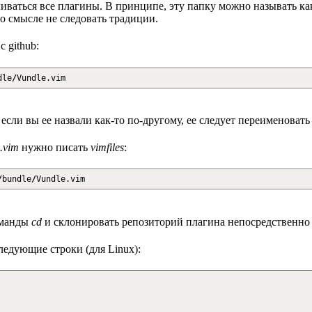
вливаться все плагины. В принципе, эту папку можно называть к
го смысле не следовать традиции.
 github:
dle
/
Vundle.vim
, если вы ее назвали как-то по-другому, ее следует переименовать 
.vim
нужно писать
vimfiles
:
/
bundle
/
Vundle.vim
оманды
cd
и склонировать репозиторий плагина непосредственно в
ледующие строки (для Linux):