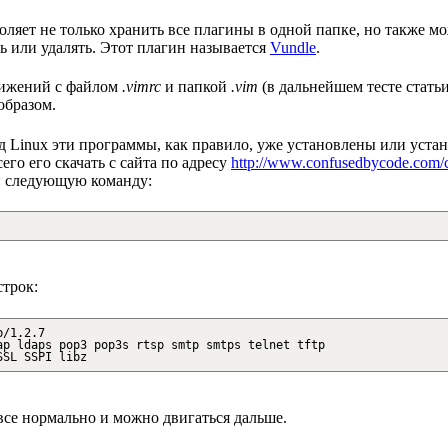
оляет не только хранить все плагины в одной папке, но также 
ь или удалять. Этот плагин называется
Vundle
.
движений с файлом
.vimrc
и папкой
.vim
(в дальнейшем тесте стать
образом.
Под Linux эти программы, как правило, уже установлены или уста
его его скачать с сайта по адресу
http://www.confusedbycode.com/c
ли следующую команду:
строк:
b/1.2.7
ap ldaps pop3 pop3s rtsp smtp smtps telnet tftp
SSL SSPI libz
 все нормально и можно двигаться дальше.