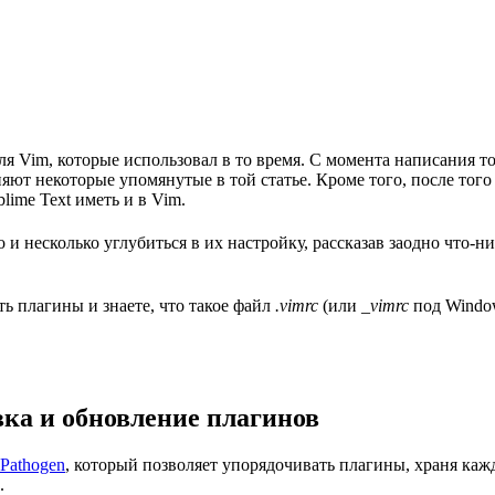
 Vim, которые использовал в то время. С момента написания той
т некоторые упомянутые в той статье. Кроме того, после того ка
ime Text иметь и в Vim.
но и несколько углубиться в их настройку, рассказав заодно что-
ть плагины и знаете, что такое файл
.vimrc
(или
_vimrc
под Window
вка и обновление плагинов
Pathogen
, который позволяет упорядочивать плагины, храня каж
.