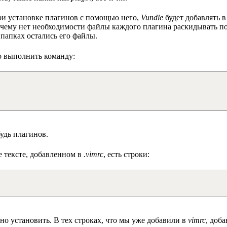
при установке плагинов с помощью него,
Vundle
будет добавлять 
 чему нет необходимости файлы каждого плагина раскидывать по 
х папках остались его файлы.
о выполнить команду:
удь плагинов.
 тексте, добавленном в
.vimrc
, есть строки:
о установить. В тех строках, что мы уже добавили в
vimrc
, доб