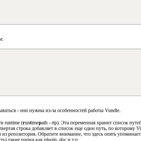
м:
ываться - они нужны из-за особенностей работы Vundle.
 runtime (
r
un
t
ime
p
ath - rtp). Эта переменная хранит список пу
етвертая строка добавляет в список еще один путь, по которому 
и из репозитория. Обратите внимание, что здесь опять упоминае
сть) такие папки как
plugin
,
doc
и т.п.