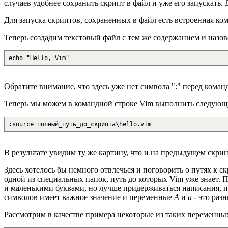
случаев удобнее сохранить скрипт в файл и уже его запускать. 
Для запуска скриптов, сохраненных в файл есть встроенная ко
Теперь создадим текстовый файл с тем же содержанием и назо
echo "Hello, Vim"
Обратите внимание, что здесь уже нет символа ":" перед кома
Теперь мы можем в командной строке Vim выполнить следующ
:source полный_путь_до_скрипта\hello.vim
В результате увидим ту же картину, что и на предыдущем скри
Здесь хотелось бы немного отвлечься и поговорить о путях к с
одной из специальных папок, путь до которых Vim уже знает. 
и маленькими буквами, но лучше придерживаться написания, п
символов имеет важное значение и переменные
A
и
a
- это раз
Рассмотрим в качестве примера некоторые из таких переменны