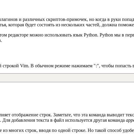
плагинов и различных скриптов-примочек, но когда в руки попад
тья, которая будет состоять из нескольких частей, должна помож
том редакторе можно использовать язык Python. Python мы в перв
.
ой строкой Vim. В обычном режиме нажимаем ":", чтобы попасть
лняет отображение строк. Заметьте, что эта команда выводит те
. Для добавления текста в файл используется другая команда
app
из многих строк, вводя по одной строке. Но такой способ удобе