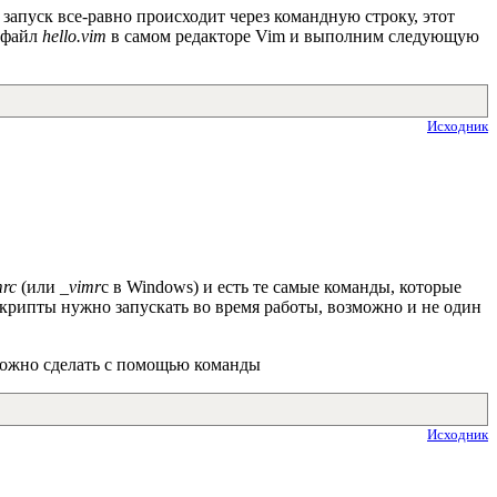
 запуск все-равно происходит через командную строку, этот
ш файл
hello.vim
в самом редакторе Vim и выполним следующую
Исходник
mrc
(или
_vimr
c в Windows) и есть те самые команды, которые
скрипты нужно запускать во время работы, возможно и не один
 можно сделать с помощью команды
Исходник