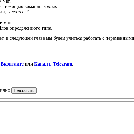
у Vim.
х с помощью команды
source
.
манды
source %
.
е Vim.
лов определенного типа.
ет, в следующей главе мы будем учиться работать с переменны
 Вконтакте
или
Канал в Telegram
.
ично