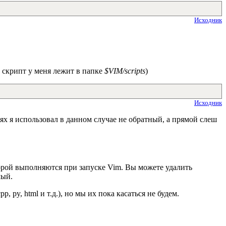
Исходник
е скрипт у меня лежит в папке
$VIM/scripts
)
Исходник
тях я использовал в данном случае не обратный, а прямой слеш
торой выполняются при запуске Vim. Вы можете удалить
мый.
py, html и т.д.), но мы их пока касаться не будем.