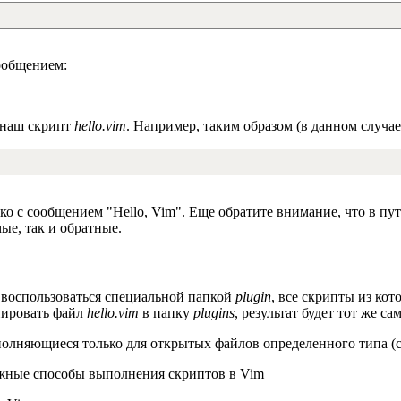
сообщением:
наш скрипт
hello.vim
. Например, таким образом (в данном случа
шко с сообщением "Hello, Vim". Еще обратите внимание, что в пу
ые, так и обратные.
е воспользоваться специальной папкой
plugin
, все скрипты из ко
пировать файл
hello.vim
в папку
plugins
, результат будет тот же са
лняющиеся только для открытых файлов определенного типа (cpp, 
ожные способы выполнения скриптов в Vim