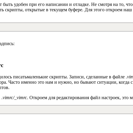
быть удобен при его написании и отладке. Не смотря на то, что
ять скрипты, открытые в текущем буфере. Для этого откроем на
адпись:
rc
дилось писатьмаленькие скрипты. Записи, сделанные в файле
.vi
ора. Часто именно это нам и нужно, но бывают ситуации, когда 
птов.
а
.vimrc/_vimrc
. Откроем для редактирования файл настроек, это