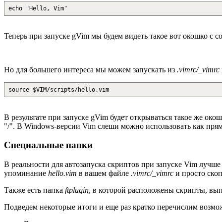
echo "Hello, Vim"
Теперь при запуске gVim мы будем видеть такое вот окошко с 
Но для большего интереса мы можем запускать из
.vimrc/_vimrc
source $VIM/scripts/hello.vim
В результате при запуске gVim будет открываться такое же око
"/". В Windows-версии Vim слеши можно использовать как прям
Специальные папки
В реальности для автозапуска скриптов при запуске Vim лучш
упоминание
hello.vim
в вашем файле
.vimrc/_vimrc
и просто ско
Также есть папка
ftplugin
, в которой расположены скрипты, выпо
Подведем некоторые итоги и еще раз кратко перечислим возм