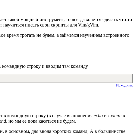
ает такой мощный инструмент, то всегда хочется сделать что-то
ет научиться писать свои скрипты для Vim/gVim.
ое время трогать не будем, а займемся изучением встроенного
 в командную строку и вводим там команду
Исходник
кст в командную строку (в случае выполнения
echo
из
.vimrc
в
end
, но мы ее пока касаться не будем.
н, в основном, для ввода коротких команд. А в большинстве