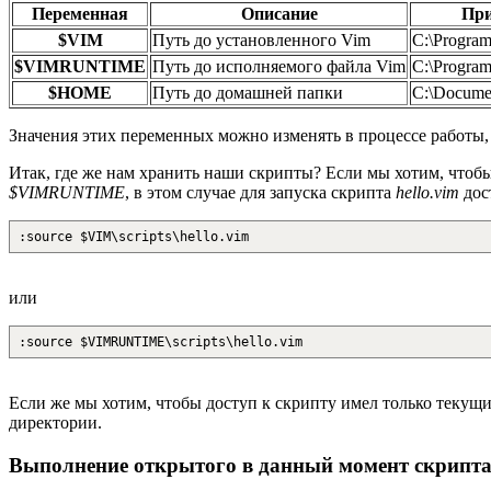
Переменная
Описание
При
$VIM
Путь до установленного Vim
C:\Program
$VIMRUNTIME
Путь до исполняемого файла Vim
C:\Program
$HOME
Путь до домашней папки
C:\Docume
Значения этих переменных можно изменять в процессе работы, 
Итак, где же нам хранить наши скрипты? Если мы хотим, чтобы
$VIMRUNTIME
, в этом случае для запуска скрипта
hello.vim
дос
:source $VIM\scripts\hello.vim
или
:source $VIMRUNTIME\scripts\hello.vim
Если же мы хотим, чтобы доступ к скрипту имел только текущий
директории.
Выполнение открытого в данный момент скрипт