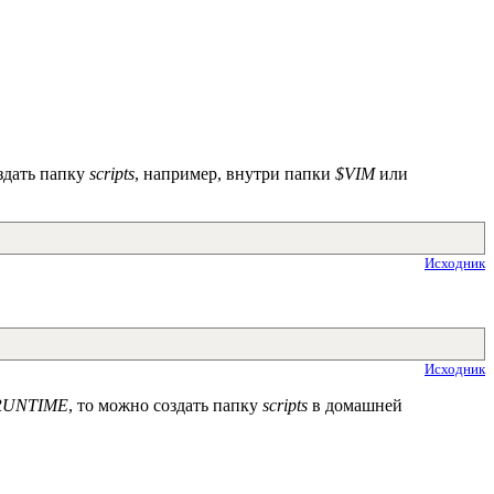
здать папку
scripts
, например, внутри папки
$VIM
или
Исходник
Исходник
RUNTIME
, то можно создать папку
scripts
в домашней