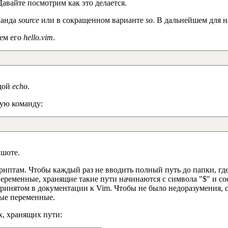
Давайте посмотрим как это делается.
манда
source
или в сокращенном варианте
so
. В дальнейшем для 
вем его
hello.vim
.
ндой
echo
.
ую команду:
ншоте.
криптам. Чтобы каждый раз не вводить полный путь до папки, гд
Переменные, хранящие такие пути начинаются с символа "$" и со
ринятом в документации к Vim. Чтобы не было недоразумения, с
ные переменные.
х, хранящих пути: