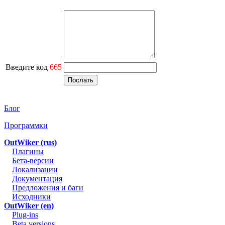
Введите код
665
Блог
Программки
OutWiker (rus)
Плагины
Бета-версии
Локализации
Документация
Предложения и баги
Исходники
OutWiker (en)
Plug-ins
Beta versions