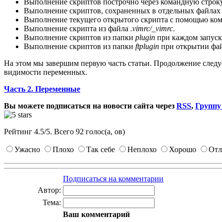
Выполнение скриптов построчно через командную строк
Выполнение скриптов, сохраненных в отдельных файла
Выполнение текущего открытого скрипта с помощью ко
Выполнение скрипта из файла
.vimrc/_vimrc
.
Выполнение скриптов из папки
plugin
при каждом запуск
Выполнение скриптов из папки
ftplugin
при открытии фай
На этом мы завершим первую часть статьи. Продолжение следу
видимости переменных.
Часть 2. Переменные
Вы можете подписаться на новости сайта через
RSS
,
Группу
Рейтинг
4.5
/
5
. Всего
92
голос(а, ов)
Ужасно
Плохо
Так себе
Неплохо
Хорошо
Отл
Подписаться на комментарии
Автор:
Тема:
Ваш комментарий