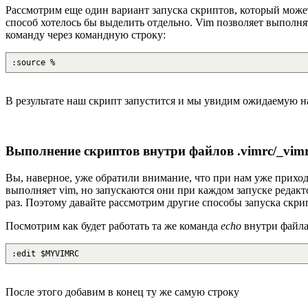
Рассмотрим еще один вариант запуска скриптов, который может 
способ хотелось бы выделить отдельно. Vim позволяет выполн
команду через командную строку:
:source %
В результате наш скрипт запустится и мы увидим ожидаемую н
Выполнение скриптов внутри файлов .vimrc/_vim
Вы, наверное, уже обратили внимание, что при нам уже прихо
выполняет vim, но запускаются они при каждом запуске редакт
раз. Поэтому давайте рассмотрим другие способы запуска скри
Посмотрим как будет работать та же команда
echo
внутри файл
:edit $MYVIMRC
После этого добавим в конец ту же самую строку