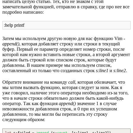
написать целую статью. Тех, кто не знаком с этой
замечательной функцией, отправлю в справку, где про нее все
подробно написано:
:help printf
Затем мы используем другую новую для нас функцию Vim -
append()
, которая добавляет строку или строки в текущий
буфер. Первый ее параметр определяет номер строки, после
которой нам нужно вставить новые строки, а второй аргумент
должен быть строкой или списком строк, которые будут
добавлены. В нашем примере мы используем список,
составленный из только что созданных строк
s:line1
и
s:line2
.
Обратите внимание на команду
call
, которая обозначает, что
мы хотим вызвать функцию, которая следует за ним. Как я
уже говорил, наличие этого оператора необходимо из-за того,
что в начале строки обязательно должен быть какой-нибудь
оператор. Так как функция
append()
значение 1 в случае
невозможности добавления строк, и 0 при их успешном
добавлении, то мы могли бы переписать эту строку
следующим образом: