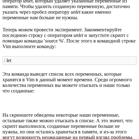
оператор
unlet
, который удаляет указанные переменные из
памяти. Чтобы удалить созданную переменную, достаточно
указать через пробел оператору
unlet
какие именно
переменные нам больше не нужны.
Теперь можем провести эксперимент. Закомментируйте
последнюю строку с оператором
unlet
и запустите скрипт с
помощью команды 'source %'. После этого в командной строке
Vim выполните команду:
: let
Эта команда выведет список всех переменных, которые
хранятся в Vim в данный момент времени. Среди огромного
количества переменных вы можете отыскать и наши только
что созданные:
На скриншоте обведены некоторые наши переменные,
остальные также можно отыскать в списке. А это значит, что
скрипт выполнился, созданные переменные больше не
нужны, но они остались храниться в памяти, и из-за этого
могут возникнуть неожиданные на первый взгляд проблемы.