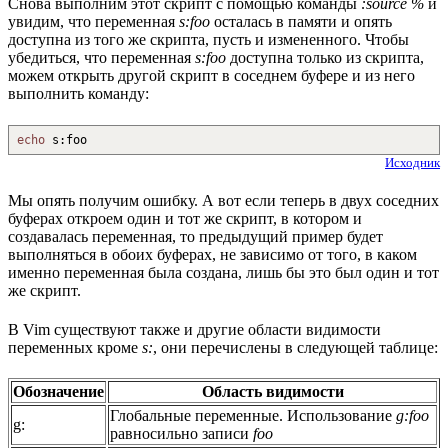
Снова выполним этот скрипт с помощью команды
:source %
и
увидим, что переменная
s:foo
осталась в памяти и опять
доступна из того же скрипта, пусть и измененного. Чтобы
убедиться, что переменная
s:foo
доступна только из скрипта,
можем открыть другой скрипт в соседнем буфере и из него
выполнить команду:
echo
s
:
foo
Исходник
Мы опять получим ошибку. А вот если теперь в двух соседних
буферах откроем один и тот же скрипт, в котором и
создавалась переменная, то предыдущий пример будет
выполняться в обоих буферах, не зависимо от того, в каком
именно переменная была создана, лишь бы это был один и тот
же скрипт.
В Vim существуют также и другие области видимости
переменных кроме
s:
, они перечислены в следующей таблице:
Обозначение
Область видимости
Глобальные переменные. Использование
g:foo
g:
равносильно записи
foo