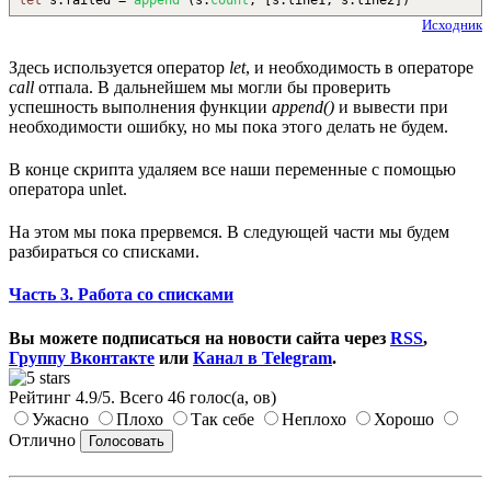
let
s
:
failed =
append
(
s
:
count
,
[
s
:
line1, s
:
line2
]
)
Исходник
Здесь используется оператор
let
, и необходимость в операторе
call
отпала. В дальнейшем мы могли бы проверить
успешность выполнения функции
append()
и вывести при
необходимости ошибку, но мы пока этого делать не будем.
В конце скрипта удаляем все наши переменные с помощью
оператора unlet.
На этом мы пока прервемся. В следующей части мы будем
разбираться со списками.
Часть 3. Работа со списками
Вы можете подписаться на новости сайта через
RSS
,
Группу Вконтакте
или
Канал в Telegram
.
Рейтинг
4.9
/
5
. Всего
46
голос(а, ов)
Ужасно
Плохо
Так себе
Неплохо
Хорошо
Отлично