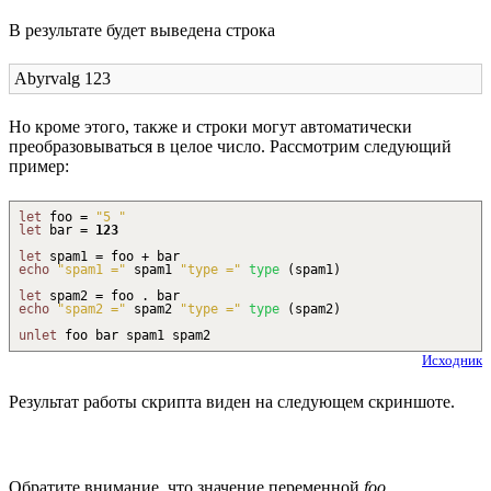
В результате будет выведена строка
Abyrvalg 123
Но кроме этого, также и строки могут автоматически
преобразовываться в целое число. Рассмотрим следующий
пример:
let
foo =
"5 "
let
bar =
123
let
spam1 = foo
+
bar
echo
"spam1 ="
spam1
"type ="
type
(
spam1
)
let
spam2 = foo
.
bar
echo
"spam2 ="
spam2
"type ="
type
(
spam2
)
unlet
foo bar spam1 spam2
Исходник
Результат работы скрипта виден на следующем скриншоте.
Обратите внимание, что значение переменной
foo