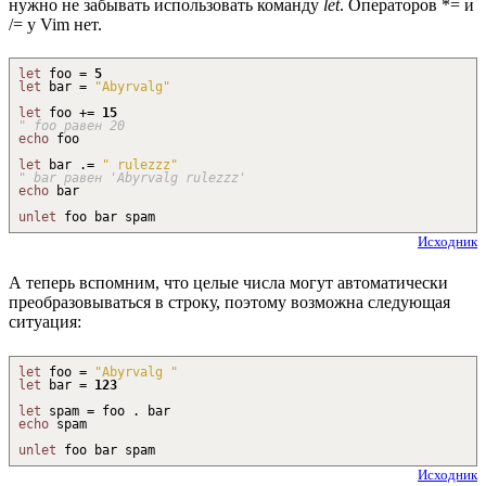
нужно не забывать использовать команду
let
. Операторов *= и
/= у Vim нет.
let
foo =
5
let
bar =
"Abyrvalg"
let
foo
+
=
15
" foo равен 20
echo
foo
let
bar
.
=
" rulezzz"
" bar равен 'Abyrvalg rulezzz'
echo
bar
unlet
foo bar spam
Исходник
А теперь вспомним, что целые числа могут автоматически
преобразовываться в строку, поэтому возможна следующая
ситуация:
let
foo =
"Abyrvalg "
let
bar =
123
let
spam = foo
.
bar
echo
spam
unlet
foo bar spam
Исходник