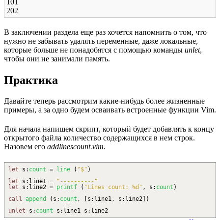
101
202
В заключении раздела еще раз хочется напомнить о том, что
нужно не забывать удалять переменные, даже локальные,
которые больше не понадобятся с помощью команды
unlet
,
чтобы они не занимали память.
Практика
Давайте теперь рассмотрим какие-нибудь более жизненные
примеры, а за одно будем осваивать встроенные функции Vim.
Для начала напишем скрипт, который будет добавлять к концу
открытого файла количество содержащихся в нем строк.
Назовем его
addlinescount.vim
.
let
s
:
count
=
line
(
"$"
)
let
s
:
line1 =
"----------"
let
s
:
line2 =
printf
(
"Lines count: %d"
, s
:
count
)
call
append
(
s
:
count
,
[
s
:
line1, s
:
line2
]
)
unlet
s
:
count
s
:
line1 s
:
line2