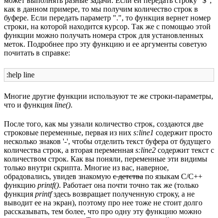
может выполнять разные задачи. Если ей передать строку "$",
как в данном примере, то мы получим количество строк в
буфере. Если передать параметр ".", то функция вернет номер
строки, на которой находится курсор. Так же с помощью этой
функции можно получать номера строк для установленных
меток. Подробнее про эту функцию и ее аргументы советую
почитать в справке:
:help line
Многие другие функции используют те же строки-параметры,
что и функция
line()
.
После того, как мы узнали количество строк, создаются две
строковые переменные, первая из них
s:line1
содержит просто
несколько знаков '-', чтобы отделить текст буфера от будущего
количества строк, а вторая переменная
s:line2
содержит текст с
количеством строк. Как вы поняли, переменные эти видимы
только внутри скрипта. Многие из вас, наверное,
обрадовались, увидев знакомую
с детства
по языкам C/C++
функцию
printf()
. Работает она почти точно так же (только
функция
printf
здесь возвращает полученную строку, а не
выводит ее на экран), поэтому про нее тоже не стоит долго
рассказывать, тем более, что про одну эту функцию можно