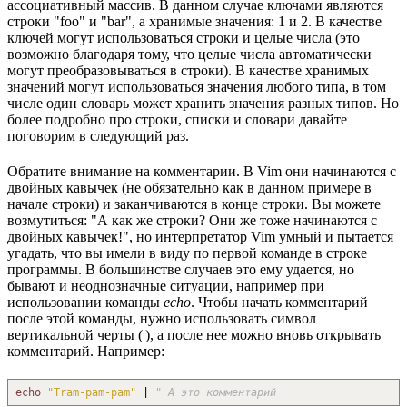
ассоциативный массив. В данном случае ключами являются
строки "foo" и "bar", а хранимые значения: 1 и 2. В качестве
ключей могут использоваться строки и целые числа (это
возможно благодаря тому, что целые числа автоматически
могут преобразовываться в строки). В качестве хранимых
значений могут использоваться значения любого типа, в том
числе один словарь может хранить значения разных типов. Но
более подробно про строки, списки и словари давайте
поговорим в следующий раз.
Обратите внимание на комментарии. В Vim они начинаются с
двойных кавычек (не обязательно как в данном примере в
начале строки) и заканчиваются в конце строки. Вы можете
возмутиться: "А как же строки? Они же тоже начинаются с
двойных кавычек!", но интерпретатор Vim умный и пытается
угадать, что вы имели в виду по первой команде в строке
программы. В большинстве случаев это ему удается, но
бывают и неоднозначные ситуации, например при
использовании команды
echo
. Чтобы начать комментарий
после этой команды, нужно использовать символ
вертикальной черты (|), а после нее можно вновь открывать
комментарий. Например:
echo
"Tram-pam-pam"
|
" А это комментарий