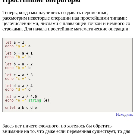
Теперь, когда мы научились создавать переменные,
рассмотрим некоторые операции над простейшими типами:
целочисленными, числами с плавающей точкой и немного со
строками. Для начала простейшие математические операции:
let
a =
1
echo
"a ="
a
let
b = a
+
1
echo
"b ="
b
let
b = a
-
2
echo
"b ="
b
let
c = a
*
3
echo
"c ="
c
let
d = a
/
4
echo
"d ="
d
let
e = a
/
4.0
echo
"e ="
string
(
e
)
unlet
a b c d e
Исходник
Здесь нет ничего сложного, но хотелось бы обратить
внимание на то, что даже если переменная существует, то для