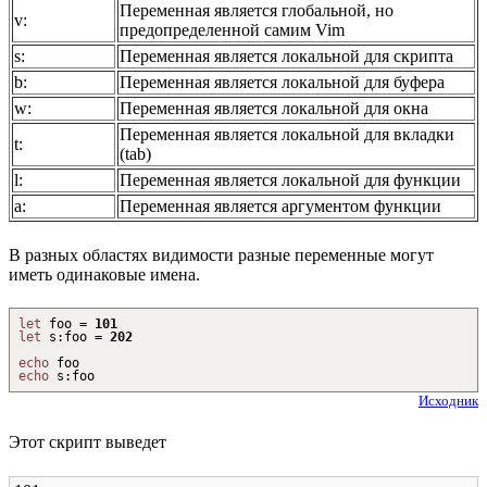
Переменная является глобальной, но
v:
предопределенной самим Vim
s:
Переменная является локальной для скрипта
b:
Переменная является локальной для буфера
w:
Переменная является локальной для окна
Переменная является локальной для вкладки
t:
(tab)
l:
Переменная является локальной для функции
a:
Переменная является аргументом функции
В разных областях видимости разные переменные могут
иметь одинаковые имена.
let
foo =
101
let
s
:
foo =
202
echo
foo
echo
s
:
foo
Исходник
Этот скрипт выведет