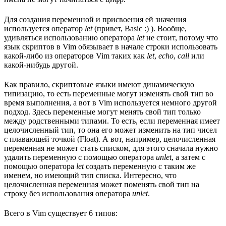
Для создания переменной и присвоения ей значения
используется оператор
let
(привет, Basic :) ). Вообще,
удивляться использованию оператора
let
не стоит, потому что
язык скриптов в Vim обязывает в начале строки использовать
какой-либо из операторов Vim таких как
let
,
echo
,
call
или
какой-нибудь другой.
Как правило, скриптовые языки имеют динамическую
типизацию, то есть переменные могут изменять свой тип во
время выполнения, а вот в Vim используется немного другой
подход. Здесь переменные могут менять свой тип только
между родственными типами. То есть, если переменная имеет
целочисленный тип, то она его может изменить на тип чисел
с плавающей точкой (Float). А вот, например, целочисленная
переменная не может стать списком, для этого сначала нужно
удалить переменную с помощью оператора
unlet
, а затем с
помощью оператора
let
создать переменную с таким же
именем, но имеющий тип списка. Интересно, что
целочисленная переменная может поменять свой тип на
строку без использования оператора
unlet
.
Всего в Vim существует 6 типов: