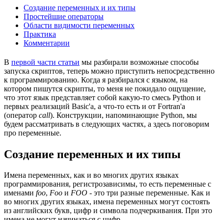
Создание переменных и их типы
Простейшие операторы
Области видимости переменных
Практика
Комментарии
В
первой части статьи
мы разбирали возможные способы
запуска скриптов, теперь можно приступить непосредственно
к программированию. Когда я разбирался с языком, на
котором пишутся скрипты, то меня не покидало ощущение,
что этот язык представляет собой какую-то смесь Python и
первых реализаций Basic'а, а что-то есть и от Fortran'а
(оператор
call
). Конструкции, напоминающие Python, мы
будем рассматривать в следующих частях, а здесь поговорим
про переменные.
Создание переменных и их типы
Имена переменных, как и во многих других языках
программирования, регистрозависимы, то есть переменные с
именами
foo
,
Foo
и
FOO
- это три разные переменные. Как и
во многих других языках, имена переменных могут состоять
из английских букв, цифр и символа подчеркивания. При это
имена не могут начинаться с цифр.