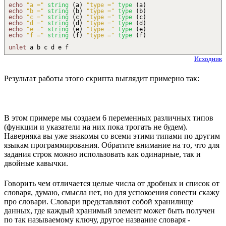
echo
"a ="
string
(
a
)
"type ="
type
(
a
)
echo
"b ="
string
(
b
)
"type ="
type
(
b
)
echo
"c ="
string
(
c
)
"type ="
type
(
c
)
echo
"d ="
string
(
d
)
"type ="
type
(
d
)
echo
"e ="
string
(
e
)
"type ="
type
(
e
)
echo
"f ="
string
(
f
)
"type ="
type
(
f
)
unlet
a b c d e f
Исходник
Результат работы этого скрипта выглядит примерно так:
В этом примере мы создаем 6 переменных различных типов
(функции и указатели на них пока трогать не будем).
Наверняка вы уже знакомы со всеми этими типами по другим
языкам программирования. Обратите внимание на то, что для
задания строк можно использовать как одинарные, так и
двойные кавычки.
Говорить чем отличается целые числа от дробных и список от
словаря, думаю, смысла нет, но для успокоения совести скажу
про словари. Словари представляют собой хранилище
данных, где каждый хранимый элемент может быть получен
по так называемому ключу, другое название словаря -