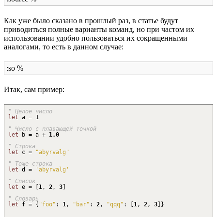
Как уже было сказано в прошлый раз, в статье будут
приводиться полные варианты команд, но при частом их
использовании удобно пользоваться их сокращенными
аналогами, то есть в данном случае:
:so %
Итак, сам пример:
" Целое число
let
a =
1
" Число с плавающей точкой
let
b = a
+
1.0
" Строка
let
c =
"abyrvalg"
" Тоже строка
let
d =
'abyrvalg'
" Список
let
e =
[
1
,
2
,
3
]
" Словарь
let
f =
{
"foo"
:
1
,
"bar"
:
2
,
"qqq"
:
[
1
,
2
,
3
]
}