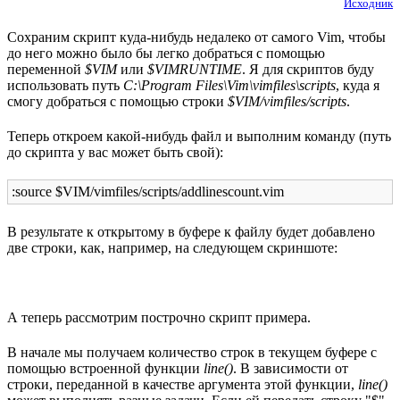
Исходник
Сохраним скрипт куда-нибудь недалеко от самого Vim, чтобы
до него можно было бы легко добраться с помощью
переменной
$VIM
или
$VIMRUNTIME
. Я для скриптов буду
использовать путь
C:\Program Files\Vim\vimfiles\scripts
, куда я
смогу добраться с помощью строки
$VIM/vimfiles/scripts
.
Теперь откроем какой-нибудь файл и выполним команду (путь
до скрипта у вас может быть свой):
:source $VIM/vimfiles/scripts/addlinescount.vim
В результате к открытому в буфере к файлу будет добавлено
две строки, как, например, на следующем скриншоте:
А теперь рассмотрим построчно скрипт примера.
В начале мы получаем количество строк в текущем буфере с
помощью встроенной функции
line()
. В зависимости от
строки, переданной в качестве аргумента этой функции,
line()