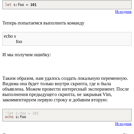
let
s
:
foo =
101
Исходник
Теперь попытаемся выполнить команду
echo s
foo
И мы получим ошибку:
Таким образом, нам удалось создать локальную переменную.
Видима она будет только внутри скрипта, где и была
объявлена. Можем провести интересный эксперимент. После
выполнения предыдущего скрипта, не закрывая Vim,
закомментируем первую строку и добавим вторую:
"let s:foo = 101
echo
s
:
foo
Исходник