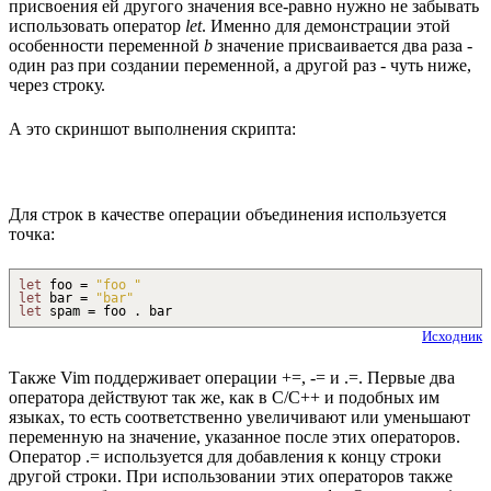
присвоения ей другого значения все-равно нужно не забывать
использовать оператор
let
. Именно для демонстрации этой
особенности переменной
b
значение присваивается два раза -
один раз при создании переменной, а другой раз - чуть ниже,
через строку.
А это скриншот выполнения скрипта:
Для строк в качестве операции объединения используется
точка:
let
foo =
"foo "
let
bar =
"bar"
let
spam = foo
.
bar
Исходник
Также Vim поддерживает операции +=, -= и .=. Первые два
оператора действуют так же, как в C/C++ и подобных им
языках, то есть соответственно увеличивают или уменьшают
переменную на значение, указанное после этих операторов.
Оператор .= используется для добавления к концу строки
другой строки. При использовании этих операторов также