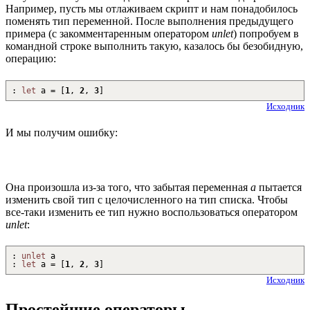
Например, пусть мы отлаживаем скрипт и нам понадобилось
поменять тип переменной. После выполнения предыдущего
примера (с закомментаренным оператором
unlet
) попробуем в
командной строке выполнить такую, казалось бы безобидную,
операцию:
:
let
a =
[
1
,
2
,
3
]
Исходник
И мы получим ошибку:
Она произошла из-за того, что забытая переменная
a
пытается
изменить свой тип с целочисленного на тип списка. Чтобы
все-таки изменить ее тип нужно воспользоваться оператором
unlet
:
:
unlet
a
:
let
a =
[
1
,
2
,
3
]
Исходник
Простейшие операторы